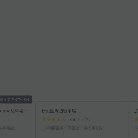
鳳まで徒歩7〜8分
堺市西区鳳西町1丁目89 akippa駐車場【ご利用時間:7:30~18：00】
新公園周辺駐車場
3.8
（12件）
入庫可能
24時間営業
平置き
再入庫可能