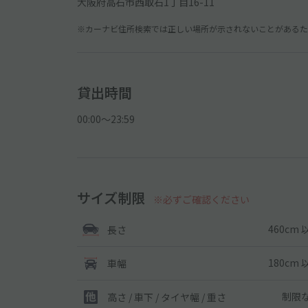
大阪府高石市西取石1丁目16-11
※カーナビ住所検索では正しい場所が示されないことがあるため
貸出時間
00:00〜23:59
サイズ制限
※必ずご確認ください
460cm 
長さ
180cm 
車幅
制限
高さ / 車下 / タイヤ幅 /
重さ