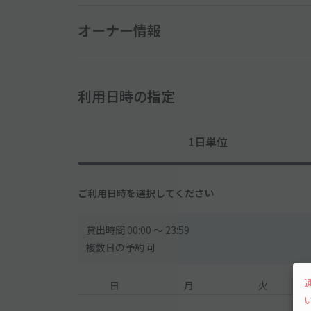
オーナー情報
利用日時の指定
1日単位
ご利用日時を選択してください
貸出時間 00:00 〜 23:59
複数日の予約 可
日
月
火