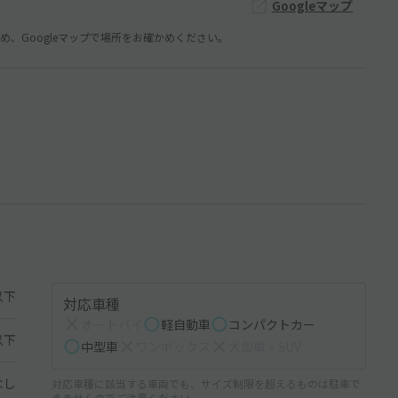
Googleマップ
、Googleマップで場所をお確かめください。
以下
対応車種
オートバイ
軽自動車
コンパクトカー
以下
中型車
ワンボックス
大型車・SUV
なし
対応車種に該当する車両でも、サイズ制限を超えるものは駐車で
きませんのでご注意ください。