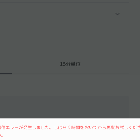
15分単位
通信エラーが発生しました。しばらく時間をおいてから再度お試しくだ
水
木
金
土
い。