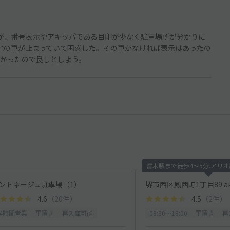
が、番号表示やアキッパである目印が少なく駐車場所が分かりに
他の車が止まっていて困惑した。その車がなければ表示はあったの
かったので良しとしよう。
富木駅まで徒歩4〜5分.アリオ
ントネージュ駐車場（1）
4.6
（20件）
4.5
（2件）
24時間営業
平置き
再入庫可能
08:30〜18:00
平置き
再