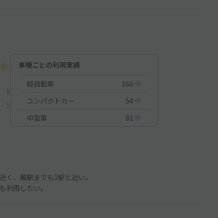
車種ごとの利用実績
軽自動車
166
件
5
コンパクトカー
54
件
5
中型車
81
件
近く、鳳駅までも1駅と近い。
も利用したい。