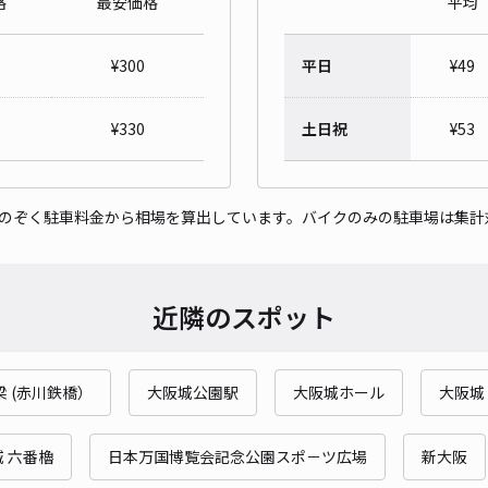
格
最安価格
平均
柳町
¥
300
平日
¥
49
¥5
時間
¥
330
土日祝
¥
53
貸出
をのぞく駐車料金から相場を算出しています。バイクのみの駐車場は集計
長さ
対応
近隣のスポット
 (赤川鉄橋）
大阪城公園駅
大阪城ホール
大阪城
野里
¥5
 六番櫓
日本万国博覧会記念公園スポ－ツ広場
新大阪