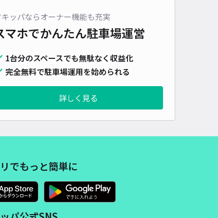
車種
オートバイ
軽自動車
コンパクトカー
中型車
ワンボックス
大型車・SUV
アキッパならオーナー機能も充実
スマホでかんたん
駐車場運営
詳細へ
1台分のスペースでも無駄なく収益化
完全無料で駐車場運用を始められる
町アキッパ駐車場
4.6
/ 13件
50〜
詳しく見る
/ 日
¥55〜 / 15分
貸し可
時間
24時間営業
タイプ
平置き
再入庫
可
480cm 以下
車幅
230cm 以下
高さ
制限なし
リでもっと簡単に
車種
オートバイ
軽自動車
コンパクトカー
中型車
ワンボックス
大型車・SUV
詳細へ
ッパ公式SNS