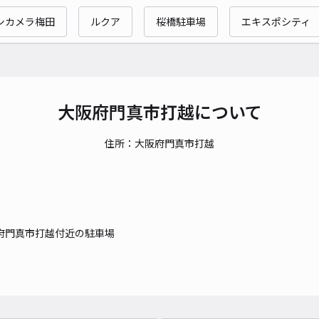
時間
シカメラ梅田
ルクア
桜橋駐車場
エキスポシティ
貸出
長さ
対応
大阪府門真市打越について
住所：大阪府門真市打越
野里
¥5
府門真市打越付近の駐車場
時間
貸出
長さ