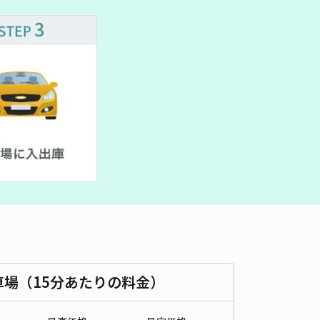
車種
オートバイ
軽自動車
コンパクトカー
中型車
ワンボックス
大型車・SUV
詳細へ
真市三ツ島4丁目：樋口モータープール©︎
4.4
/ 24件
50〜
/ 日
¥45〜 / 15分
貸し可
時間
24時間営業
タイプ
平置き
再入庫
可
500cm 以下
車幅
250cm 以下
高さ
制限なし
車種
オートバイ
軽自動車
コンパクトカー
中型車
ワンボックス
大型車・SUV
車場（15分あたりの料金）
詳細へ