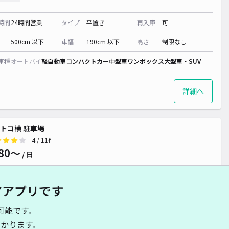
時間
24時間営業
タイプ
平置き
再入庫
可
500cm 以下
車幅
190cm 以下
高さ
制限なし
車種
オートバイ
軽自動車
コンパクトカー
中型車
ワンボックス
大型車・SUV
詳細へ
トコ横 駐車場
4
/ 11件
80〜
/ 日
アアプリです
時間
24時間営業
タイプ
平置き
再入庫
可
可能です。
480cm 以下
車幅
240cm 以下
高さ
210cm 以下
かります。