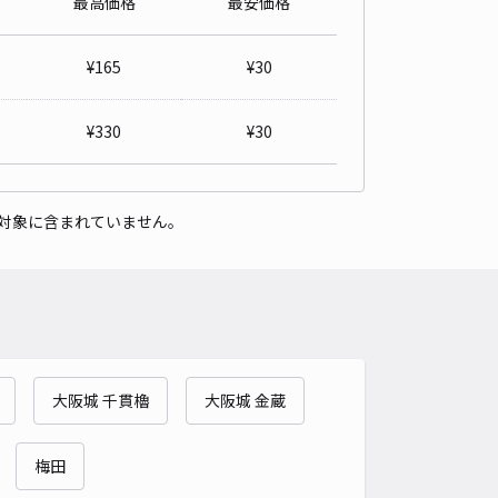
最高価格
最安価格
14-1駐車場
4.9
/ 9件
¥
165
¥
30
00〜
/ 日
¥50〜 / 15分
貸し可
¥
330
¥
30
時間
24時間営業
タイプ
平置き
再入庫
可
対象に含まれていません。
470cm 以下
車幅
250cm 以下
高さ
制限なし
車種
オートバイ
軽自動車
コンパクトカー
中型車
ワンボックス
大型車・SUV
詳細へ
大阪城 千貫櫓
大阪城 金蔵
町アキッパ駐車場【E】
5
/ 1件
50〜
梅田
/ 日
¥55〜 / 15分