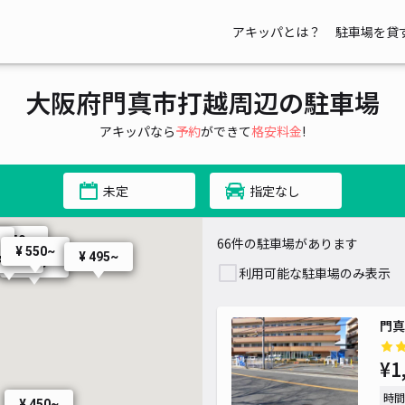
アキッパとは？
駐車場を貸
¥ 480~
大阪府門真市打越周辺の駐車場
¥ 400~
¥ 440~
¥ 440~
¥ 440~
アキッパなら
予約
ができて
格安料金
!
¥ 480~
未定
指定なし
¥ 600~
¥ 550~
66件の駐車場があります
¥ 550~
 550~
¥ 495~
 550~
¥ 550~
利用可能な駐車場のみ表示
門真
¥1
時間
¥ 450~