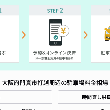
対応
＊門
¥4
時間
貸出
長さ
大阪府門真市打越周辺の駐車場料金相場
対応
場
時間貸し駐