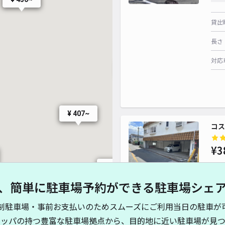
貸出
長さ
対応
¥ 450~
¥ 400~
¥ 400~
¥ 407~
コス
¥3
¥ 700~
、簡単に駐車場予約ができる駐車場シェ
貸出
制駐車場・事前お支払いのためスムーズにご利用当日の駐車が
長さ
キッパの持つ豊富な駐車場拠点から、目的地に近い駐車場が見つ