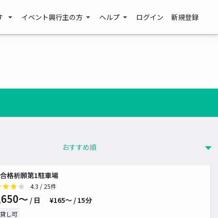
す
イベント興行主の方
ヘルプ
ログイン
新規登録
合格祈願第1駐車場
¥ 500~
4.3
/ 25件
,650〜
/ 日
¥165〜 / 15分
貸し可