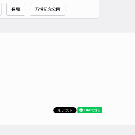
貸し可
長堀
万博記念公園
時間
24時間営業
タイプ
平置き
再入庫
可
500cm 以下
車幅
190cm 以下
高さ
制限なし
車種
オートバイ
軽自動車
コンパクトカー
中型車
ワンボックス
大型車・SUV
詳細へ
町アキッパ駐車場【C】
5
/ 2件
50〜
/ 日
¥55〜 / 15分
貸し可
時間
24時間営業
タイプ
平置き
再入庫
可
480cm 以下
車幅
180cm 以下
高さ
制限なし