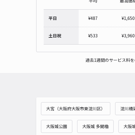
平均
最高価
平日
¥
487
¥
1,650
土日祝
¥
533
¥
3,960
過去1週間のサービス料
大宮（大阪府大阪市東淀川区）
淀川橋梁
大阪城公園
大阪城 多聞櫓
大阪城