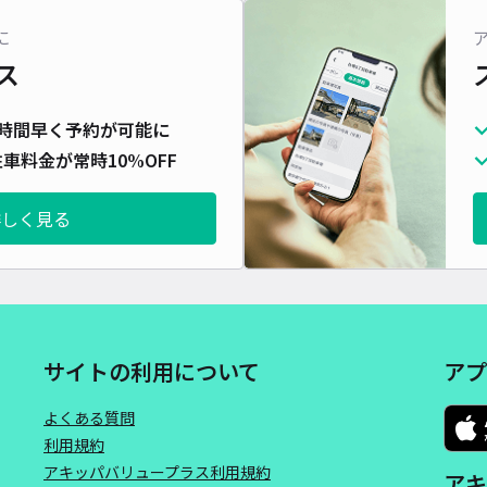
対応
に
ス
時間早く予約が可能に
車料金が常時10%OFF
野里
¥5
詳しく見る
時間
貸出
長さ
サイトの利用について
アプ
対応
よくある質問
利用規約
アキッパバリュープラス利用規約
アキ