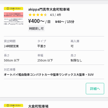
akippa門真市大倉町駐車場
4.5
/ 4件
¥400〜
/ 日
¥40〜 / 15分
時間貸し可
貸出時間
タイプ
再入庫
24時間営業
平置き
可
長さ
車幅
高さ
500cm 以下
250cm 以下
制限なし
対応車種
オートバイ
軽自動車
コンパクトカー
中型車
ワンボックス
大型車・SUV
詳細へ
大倉町駐車場