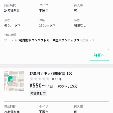
貸出時間
タイプ
再入庫
24時間営業
平置き
可
長さ
車幅
高さ
480cm 以下
180cm 以下
制限なし
対応車種
オートバイ
軽自動車
コンパクトカー
中型車
ワンボックス
大型車・SUV
詳細へ
野里町アキッパ駐車場【D】
0
/ 0件
¥550〜
/ 日
¥55〜 / 15分
時間貸し可
貸出時間
タイプ
再入庫
24時間営業
平置き
可