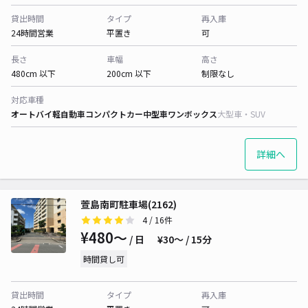
貸出時間
タイプ
再入庫
24時間営業
平置き
可
長さ
車幅
高さ
480cm 以下
200cm 以下
制限なし
対応車種
オートバイ
軽自動車
コンパクトカー
中型車
ワンボックス
大型車・SUV
詳細へ
萱島南町駐車場(2162)
4
/ 16件
¥480〜
/ 日
¥30〜 / 15分
時間貸し可
貸出時間
タイプ
再入庫