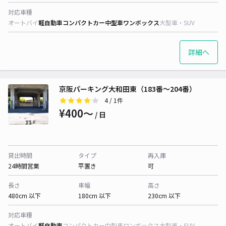
対応車種
オートバイ
軽自動車
コンパクトカー
中型車
ワンボックス
大型車・SUV
詳細へ
京阪パーキング大和田東（183番～204番）
4
/ 1件
¥400〜
/ 日
貸出時間
タイプ
再入庫
24時間営業
平置き
可
長さ
車幅
高さ
480cm 以下
180cm 以下
230cm 以下
対応車種
オートバイ
軽自動車
コンパクトカー
中型車
ワンボックス
大型車・SUV