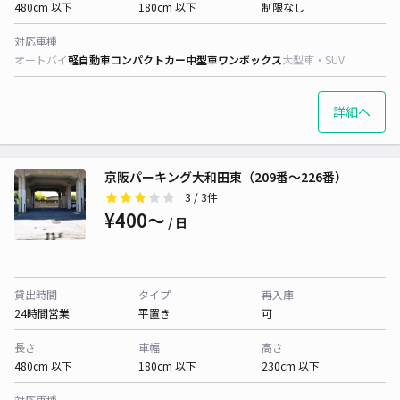
480cm 以下
180cm 以下
制限なし
対応車種
オートバイ
軽自動車
コンパクトカー
中型車
ワンボックス
大型車・SUV
詳細へ
京阪パーキング大和田東（209番～226番）
3
/ 3件
¥400〜
/ 日
貸出時間
タイプ
再入庫
24時間営業
平置き
可
長さ
車幅
高さ
480cm 以下
180cm 以下
230cm 以下
対応車種