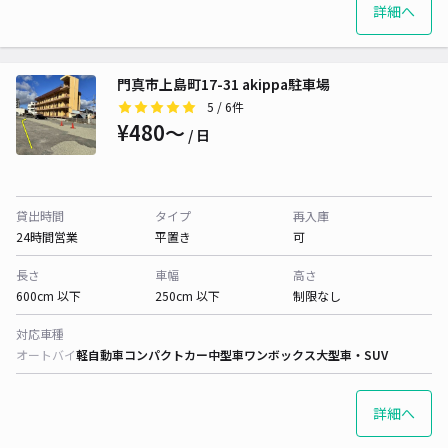
詳細へ
門真市上島町17-31 akippa駐車場
5
/ 6件
¥480〜
/ 日
貸出時間
タイプ
再入庫
24時間営業
平置き
可
長さ
車幅
高さ
600cm 以下
250cm 以下
制限なし
対応車種
オートバイ
軽自動車
コンパクトカー
中型車
ワンボックス
大型車・SUV
詳細へ