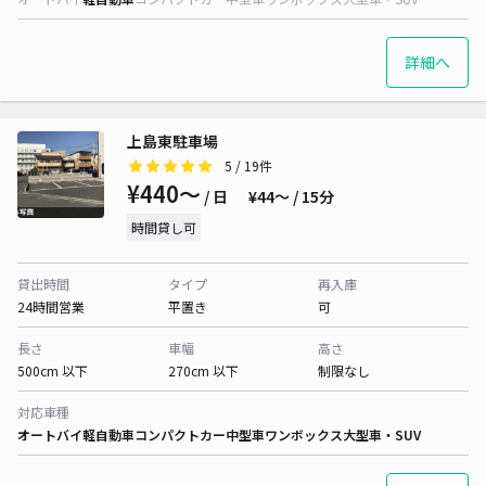
詳細へ
上島東駐車場
5
/ 19件
¥440〜
/ 日
¥44〜 / 15分
時間貸し可
貸出時間
タイプ
再入庫
24時間営業
平置き
可
長さ
車幅
高さ
500cm 以下
270cm 以下
制限なし
対応車種
オートバイ
軽自動車
コンパクトカー
中型車
ワンボックス
大型車・SUV