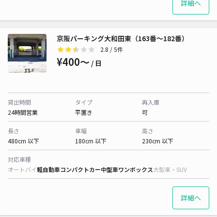
詳細へ
京阪パーキング大和田東（163番～182番）
2.8
/ 5件
¥400〜
/ 日
貸出時間
タイプ
再入庫
24時間営業
平置き
可
長さ
車幅
高さ
480cm 以下
180cm 以下
230cm 以下
対応車種
オートバイ
軽自動車
コンパクトカー
中型車
ワンボックス
大型車・SUV
詳細へ