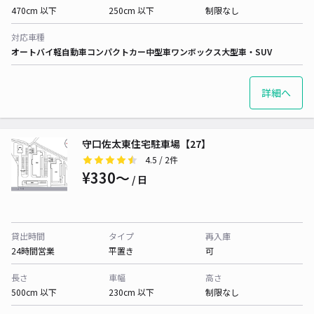
470cm 以下
250cm 以下
制限なし
対応車種
オートバイ
軽自動車
コンパクトカー
中型車
ワンボックス
大型車・SUV
詳細へ
守口佐太東住宅駐車場【27】
4.5
/ 2件
¥330〜
/ 日
貸出時間
タイプ
再入庫
24時間営業
平置き
可
長さ
車幅
高さ
500cm 以下
230cm 以下
制限なし