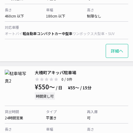
長さ
車幅
高さ
460cm 以下
180cm 以下
制限なし
対応車種
オートバイ
軽自動車
コンパクトカー
中型車
ワンボックス
大型車・SUV
詳細へ
大橋町アキッパ駐車場
0
/ 0件
¥550〜
/ 日
¥55〜 / 15分
時間貸し可
貸出時間
タイプ
再入庫
24時間営業
平置き
可
長さ
車幅
高さ