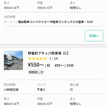
長さ
車幅
高さ
500cm 以下
190cm 以下
制限なし
対応車種
オートバイ
軽自動車
コンパクトカー
中型車
ワンボックス
大型車・SUV
詳細へ
野里町アキッパ駐車場【C】
5
/ 2件
¥550〜
/ 日
¥55〜 / 15分
時間貸し可
貸出時間
タイプ
再入庫
24時間営業
平置き
可
長さ
車幅
高さ
480cm 以下
180cm 以下
制限なし