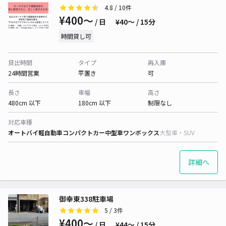
4.8
/ 10件
¥400〜
/ 日
¥40〜 / 15分
時間貸し可
貸出時間
タイプ
再入庫
24時間営業
平置き
可
長さ
車幅
高さ
480cm 以下
180cm 以下
制限なし
対応車種
オートバイ
軽自動車
コンパクトカー
中型車
ワンボックス
大型車・SUV
詳細へ
御幸東338駐車場
5
/ 3件
¥400〜
/ 日
¥44〜 / 15分