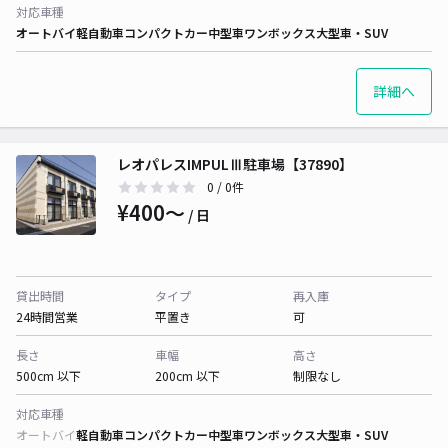
対応車種
オートバイ
軽自動車
コンパクトカー
中型車
ワンボックス
大型車・SUV
詳細へ
レオパレスIMPULⅢ駐車場【37890】
0
/ 0件
¥400〜
/ 日
貸出時間
タイプ
再入庫
24時間営業
平置き
可
長さ
車幅
高さ
500cm 以下
200cm 以下
制限なし
対応車種
オートバイ
軽自動車
コンパクトカー
中型車
ワンボックス
大型車・SUV