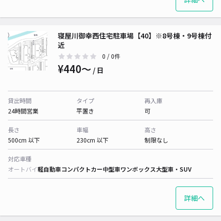
寝屋川御幸西住宅駐車場【40】※8号棟・9号棟付
近
0
/ 0件
¥440〜
/ 日
貸出時間
タイプ
再入庫
24時間営業
平置き
可
長さ
車幅
高さ
500cm 以下
230cm 以下
制限なし
対応車種
オートバイ
軽自動車
コンパクトカー
中型車
ワンボックス
大型車・SUV
詳細へ