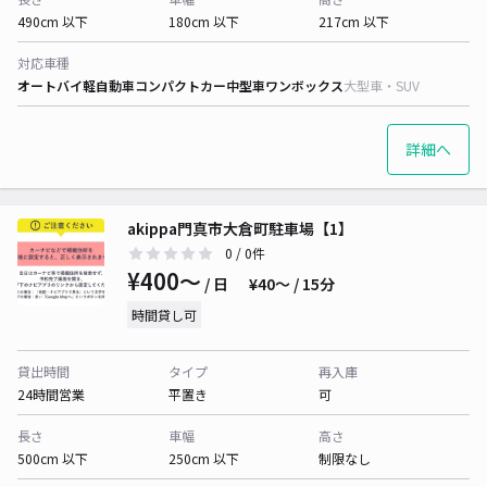
490cm 以下
180cm 以下
217cm 以下
対応車種
オートバイ
軽自動車
コンパクトカー
中型車
ワンボックス
大型車・SUV
詳細へ
akippa門真市大倉町駐車場【1】
0
/ 0件
¥400〜
/ 日
¥40〜 / 15分
時間貸し可
貸出時間
タイプ
再入庫
24時間営業
平置き
可
長さ
車幅
高さ
500cm 以下
250cm 以下
制限なし