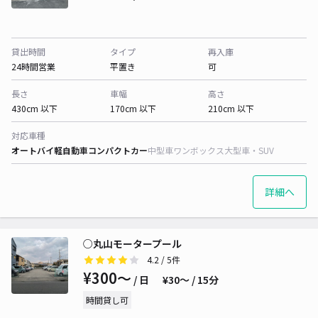
貸出時間
タイプ
再入庫
24時間営業
平置き
可
長さ
車幅
高さ
430cm 以下
170cm 以下
210cm 以下
対応車種
オートバイ
軽自動車
コンパクトカー
中型車
ワンボックス
大型車・SUV
詳細へ
○丸山モータープール
4.2
/ 5件
¥300〜
/ 日
¥30〜 / 15分
時間貸し可