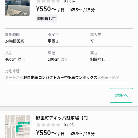
0
/ 0件
¥550〜
/ 日
¥55〜 / 15分
時間貸し可
貸出時間
タイプ
再入庫
24時間営業
平置き
可
長さ
車幅
高さ
460cm 以下
180cm 以下
制限なし
対応車種
オートバイ
軽自動車
コンパクトカー
中型車
ワンボックス
大型車・SUV
詳細へ
野里町アキッパ駐車場【F】
0
/ 0件
¥550〜
/ 日
¥55〜 / 15分