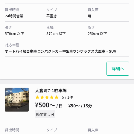
貸出時間
タイプ
再入庫
24時間営業
平置き
可
長さ
車幅
高さ
570cm 以下
370cm 以下
250cm 以下
対応車種
オートバイ
軽自動車
コンパクトカー
中型車
ワンボックス
大型車・SUV
詳細へ
大倉町7-1駐車場
5
/ 1件
¥500〜
/ 日
¥50〜 / 15分
時間貸し可
貸出時間
タイプ
再入庫