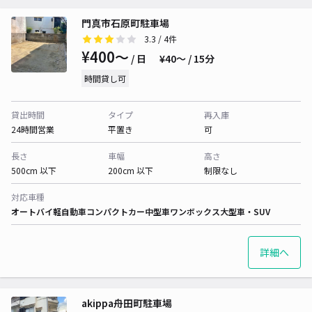
門真市石原町駐車場
3.3
/ 4件
¥400〜
/ 日
¥40〜 / 15分
時間貸し可
貸出時間
タイプ
再入庫
24時間営業
平置き
可
長さ
車幅
高さ
500cm 以下
200cm 以下
制限なし
対応車種
オートバイ
軽自動車
コンパクトカー
中型車
ワンボックス
大型車・SUV
詳細へ
akippa舟田町駐車場