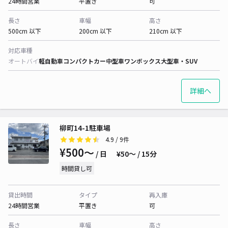
24時間営業
平置き
可
長さ
車幅
高さ
500cm 以下
200cm 以下
210cm 以下
対応車種
オートバイ
軽自動車
コンパクトカー
中型車
ワンボックス
大型車・SUV
詳細へ
柳町14-1駐車場
4.9
/ 9件
¥500〜
/ 日
¥50〜 / 15分
時間貸し可
貸出時間
タイプ
再入庫
24時間営業
平置き
可
長さ
車幅
高さ