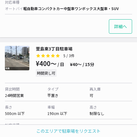
対応車種
オートバイ
軽自動車
コンパクトカー
中型車
ワンボックス
大型車・SUV
詳細へ
萱島東3丁目駐車場
5
/ 3件
¥400〜
/ 日
¥40〜 / 15分
時間貸し可
貸出時間
タイプ
再入庫
24時間営業
平置き
可
長さ
車幅
高さ
500cm 以下
190cm 以下
制限なし
対応車種
このエリアで駐車場をリクエスト
オートバイ
軽自動車
コンパクトカー
中型車
ワンボックス
大型車・SUV