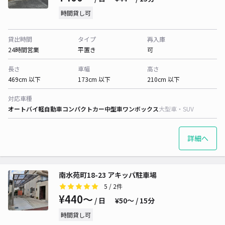
時間貸し可
貸出時間
タイプ
再入庫
24時間営業
平置き
可
長さ
車幅
高さ
469cm 以下
173cm 以下
210cm 以下
対応車種
オートバイ
軽自動車
コンパクトカー
中型車
ワンボックス
大型車・SUV
詳細へ
南水苑町18-23 アキッパ駐車場
5
/ 2件
¥440〜
/ 日
¥50〜 / 15分
時間貸し可