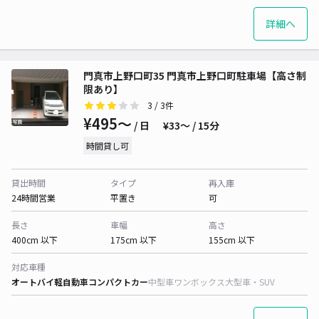
詳細へ
門真市上野口町35 門真市上野口町駐車場【高さ制
限あり】
3
/ 3件
¥495〜
/ 日
¥33〜 / 15分
時間貸し可
貸出時間
タイプ
再入庫
24時間営業
平置き
可
長さ
車幅
高さ
400cm 以下
175cm 以下
155cm 以下
対応車種
オートバイ
軽自動車
コンパクトカー
中型車
ワンボックス
大型車・SUV