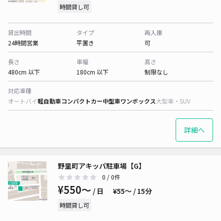
時間貸し可
貸出時間
タイプ
再入庫
24時間営業
平置き
可
長さ
車幅
高さ
480cm 以下
180cm 以下
制限なし
対応車種
オートバイ
軽自動車
コンパクトカー
中型車
ワンボックス
大型車・SUV
詳細へ
野里町アキッパ駐車場【G】
0
/ 0件
¥550〜
/ 日
¥55〜 / 15分
時間貸し可