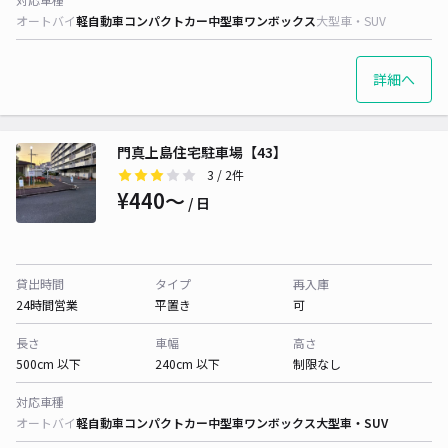
オートバイ
軽自動車
コンパクトカー
中型車
ワンボックス
大型車・SUV
詳細へ
門真上島住宅駐車場【43】
3
/ 2件
¥440〜
/ 日
貸出時間
タイプ
再入庫
24時間営業
平置き
可
長さ
車幅
高さ
500cm 以下
240cm 以下
制限なし
対応車種
オートバイ
軽自動車
コンパクトカー
中型車
ワンボックス
大型車・SUV