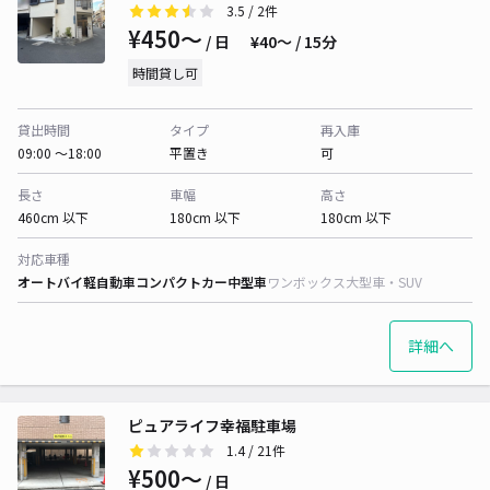
3.5
/ 2件
¥450〜
/ 日
¥40〜 / 15分
時間貸し可
貸出時間
タイプ
再入庫
09:00 〜18:00
平置き
可
長さ
車幅
高さ
460cm 以下
180cm 以下
180cm 以下
対応車種
オートバイ
軽自動車
コンパクトカー
中型車
ワンボックス
大型車・SUV
詳細へ
ピュアライフ幸福駐車場
1.4
/ 21件
¥500〜
/ 日