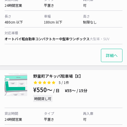
24時間営業
平置き
可
長さ
車幅
高さ
480cm 以下
180cm 以下
制限なし
対応車種
オートバイ
軽自動車
コンパクトカー
中型車
ワンボックス
大型車・SUV
詳細へ
野里町アキッパ駐車場【E】
5
/ 1件
¥550〜
/ 日
¥55〜 / 15分
時間貸し可
貸出時間
タイプ
再入庫
24時間営業
平置き
可