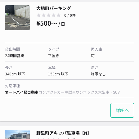
大橋町パーキング
0
/ 0件
¥500〜
/ 日
貸出時間
タイプ
再入庫
24時間営業
平置き
可
長さ
車幅
高さ
340cm 以下
150cm 以下
制限なし
対応車種
オートバイ
軽自動車
コンパクトカー
中型車
ワンボックス
大型車・SUV
詳細へ
野里町アキッパ駐車場【N】