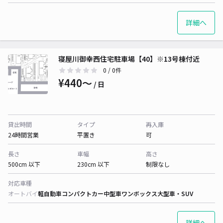
詳細へ
寝屋川御幸西住宅駐車場【40】※13号棟付近
0
/ 0件
¥440〜
/ 日
貸出時間
タイプ
再入庫
24時間営業
平置き
可
長さ
車幅
高さ
500cm 以下
230cm 以下
制限なし
対応車種
オートバイ
軽自動車
コンパクトカー
中型車
ワンボックス
大型車・SUV
詳細へ