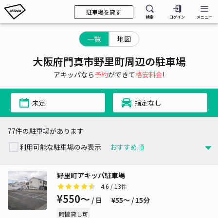
駐車場を貸す
検索
ログイン
メニュー
一覧
地図
大阪府門真市野里町周辺の駐車場
アキッパなら
予約
ができて
格安料金
!
未定
指定なし
77件の駐車場があります
利用可能な駐車場のみ表示
野里町アキッパ駐車場
4.6
/ 13件
¥550〜
/ 日
¥55〜 / 15分
時間貸し可