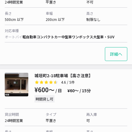
24時間営業
平置き
不可
長さ
車幅
高さ
500cm 以下
200cm 以下
制限なし
対応車種
オートバイ
軽自動車
コンパクトカー
中型車
ワンボックス
大型車・SUV
詳細へ
城垣町2-18駐車場【高さ注意】
4.6
/ 5件
¥600〜
/ 日
¥60〜 / 15分
時間貸し可
貸出時間
タイプ
再入庫
24時間営業
平置き
可
長さ
車幅
高さ