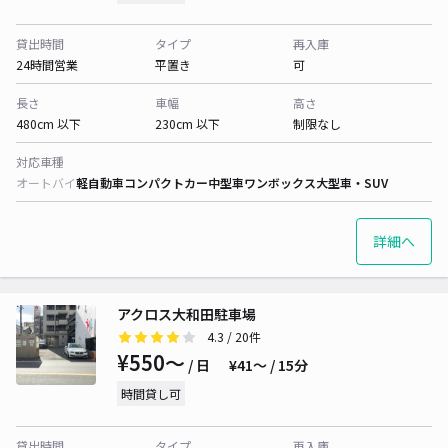
貸出時間
タイプ
再入庫
24時間営業
平置き
可
長さ
車幅
高さ
480cm 以下
230cm 以下
制限なし
対応車種
オートバイ
軽自動車
コンパクトカー
中型車
ワンボックス
大型車・SUV
詳細へ
アクロス大和田駐車場
4.3
/ 20件
¥550〜
/ 日
¥41〜 / 15分
時間貸し可
貸出時間
タイプ
再入庫