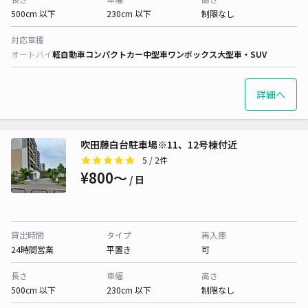
500cm 以下
230cm 以下
制限なし
対応車種
オートバイ
軽自動車
コンパクトカー
中型車
ワンボックス
大型車・SUV
詳細へ
吹田藤白台駐車場※11、12号棟付近
5
/ 2件
¥800〜
/ 日
貸出時間
タイプ
再入庫
24時間営業
平置き
可
長さ
車幅
高さ
500cm 以下
230cm 以下
制限なし