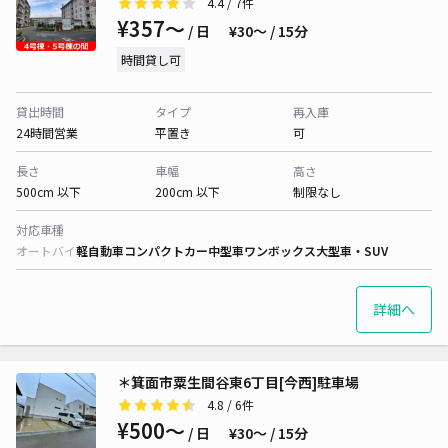
4.4
/ 7件
¥357〜
/ 日
¥30〜 / 15分
時間貸し可
貸出時間
タイプ
再入庫
24時間営業
平置き
可
長さ
車幅
高さ
500cm 以下
200cm 以下
制限なし
対応車種
オートバイ
軽自動車
コンパクトカー
中型車
ワンボックス
大型車・SUV
詳細へ
＊箕面市粟生間谷東6丁目[今西]駐車場
4.8
/ 6件
¥500〜
/ 日
¥30〜 / 15分