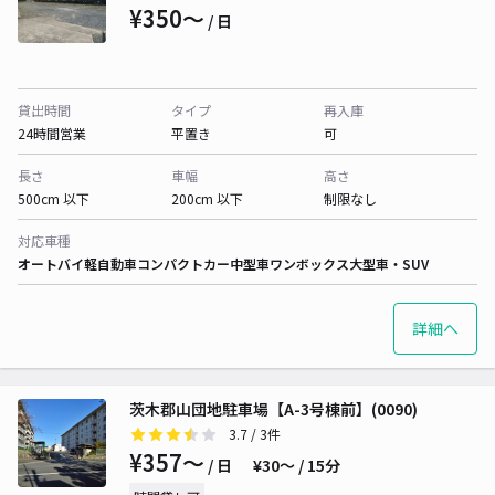
¥350〜
/ 日
貸出時間
タイプ
再入庫
24時間営業
平置き
可
長さ
車幅
高さ
500cm 以下
200cm 以下
制限なし
対応車種
オートバイ
軽自動車
コンパクトカー
中型車
ワンボックス
大型車・SUV
詳細へ
茨木郡山団地駐車場【A-3号棟前】(0090)
3.7
/ 3件
¥357〜
/ 日
¥30〜 / 15分