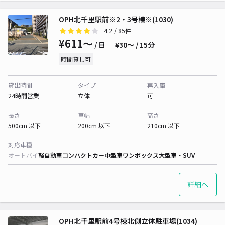
OPH北千里駅前※2・3号棟※(1030)
4.2
/ 85件
¥611〜
/ 日
¥30〜 / 15分
時間貸し可
貸出時間
タイプ
再入庫
24時間営業
立体
可
長さ
車幅
高さ
500cm 以下
200cm 以下
210cm 以下
対応車種
オートバイ
軽自動車
コンパクトカー
中型車
ワンボックス
大型車・SUV
詳細へ
OPH北千里駅前4号棟北側立体駐車場(1034)