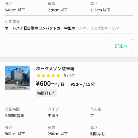
長さ
車幅
高さ
540cm 以下
220cm 以下
195cm 以下
対応車種
オートバイ
軽自動車
コンパクトカー
中型車
ワンボックス
大型車・SUV
詳細へ
ホークメゾン駐車場
5
/ 4件
¥600〜
/ 日
¥50〜 / 15分
時間貸し可
貸出時間
タイプ
再入庫
24時間営業
平置き
可
長さ
車幅
高さ
500cm 以下
250cm 以下
制限なし