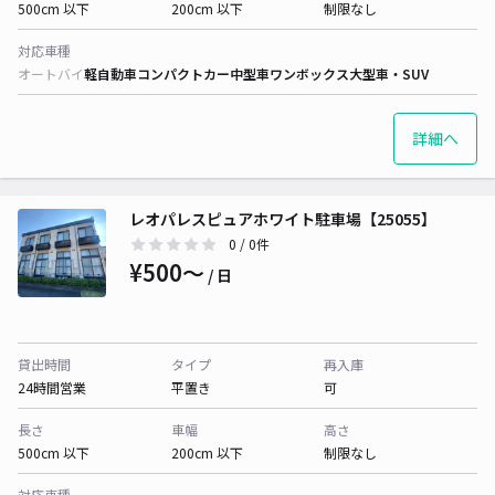
500cm 以下
200cm 以下
制限なし
対応車種
オートバイ
軽自動車
コンパクトカー
中型車
ワンボックス
大型車・SUV
詳細へ
レオパレスピュアホワイト駐車場【25055】
0
/ 0件
¥500〜
/ 日
貸出時間
タイプ
再入庫
24時間営業
平置き
可
長さ
車幅
高さ
500cm 以下
200cm 以下
制限なし
対応車種