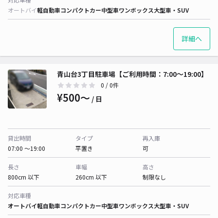
オートバイ
軽自動車
コンパクトカー
中型車
ワンボックス
大型車・SUV
詳細へ
青山台3丁目駐車場【ご利用時間：7:00～19:00】
0
/ 0件
¥500〜
/ 日
貸出時間
タイプ
再入庫
07:00 〜19:00
平置き
可
長さ
車幅
高さ
800cm 以下
260cm 以下
制限なし
対応車種
オートバイ
軽自動車
コンパクトカー
中型車
ワンボックス
大型車・SUV