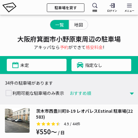
駐車場を貸す
検索
ログイン
メニュー
一覧
地図
大阪府箕面市小野原東周辺の駐車場
アキッパなら
予約
ができて
格安料金
!
未定
指定なし
34件の駐車場があります
利用可能な駐車場のみ表示
茨木市西豊川町8-19 レオパレスEstinal 駐車場(22
583)
4.9
/ 44件
¥550〜
/ 日