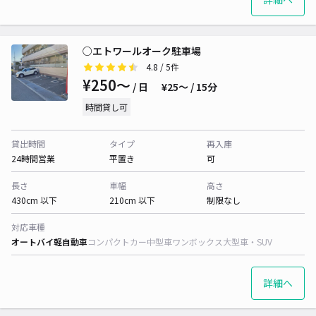
○エトワールオーク駐車場
4.8
/ 5件
¥250〜
/ 日
¥25〜 / 15分
時間貸し可
貸出時間
タイプ
再入庫
24時間営業
平置き
可
長さ
車幅
高さ
430cm 以下
210cm 以下
制限なし
対応車種
オートバイ
軽自動車
コンパクトカー
中型車
ワンボックス
大型車・SUV
詳細へ