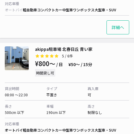
対応車種
オートバイ
軽自動車
コンパクトカー
中型車
ワンボックス
大型車・SUV
詳細へ
akippa駐車場 北春日丘 青い家
5
/ 6件
¥800〜
/ 日
¥50〜 / 15分
時間貸し可
貸出時間
タイプ
再入庫
08:00 〜22:30
平置き
可
長さ
車幅
高さ
500cm 以下
190cm 以下
制限なし
対応車種
オートバイ
軽自動車
コンパクトカー
中型車
ワンボックス
大型車・SUV