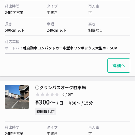
貸出時間
タイプ
再入庫
24時間営業
平置き
可
長さ
車幅
高さ
500cm 以下
240cm 以下
制限なし
対応車種
オートバイ
軽自動車
コンパクトカー
中型車
ワンボックス
大型車・SUV
詳細へ
○グランパスオーク駐車場
0
/ 0件
¥300〜
/ 日
¥30〜 / 15分
時間貸し可
貸出時間
タイプ
再入庫
24時間営業
平置き
可