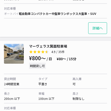
対応車種
オートバイ
軽自動車
コンパクトカー
中型車
ワンボックス
大型車・SUV
詳細へ
マーヴェラス箕面駐車場
4.9
/ 35件
¥800〜
/ 日
¥80〜 / 15分
時間貸し可
貸出時間
タイプ
再入庫
24時間営業
平置き
可
長さ
車幅
高さ
200cm 以下
100cm 以下
制限なし
対応車種