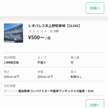
詳細へ
レオパレス天上野駐車場【21341】
0
/ 0件
¥500〜
/ 日
貸出時間
タイプ
再入庫
24時間営業
平置き
可
長さ
車幅
高さ
500cm 以下
200cm 以下
制限なし
対応車種
オートバイ
軽自動車
コンパクトカー
中型車
ワンボックス
大型車・SUV
詳細へ