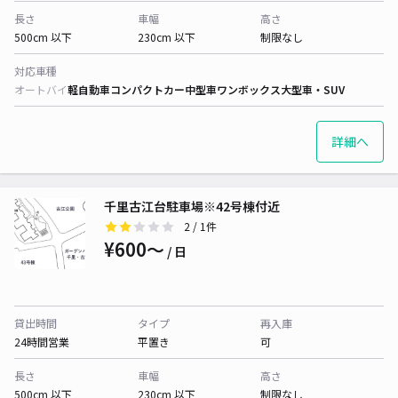
長さ
車幅
高さ
500cm 以下
230cm 以下
制限なし
対応車種
オートバイ
軽自動車
コンパクトカー
中型車
ワンボックス
大型車・SUV
詳細へ
千里古江台駐車場※42号棟付近
2
/ 1件
¥600〜
/ 日
貸出時間
タイプ
再入庫
24時間営業
平置き
可
長さ
車幅
高さ
500cm 以下
230cm 以下
制限なし