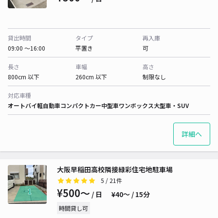
貸出時間
タイプ
再入庫
09:00 〜16:00
平置き
可
長さ
車幅
高さ
800cm 以下
260cm 以下
制限なし
対応車種
オートバイ
軽自動車
コンパクトカー
中型車
ワンボックス
大型車・SUV
詳細へ
大阪早稲田高校隣接緑彩住宅地駐車場
5
/ 21件
¥500〜
/ 日
¥40〜 / 15分
時間貸し可