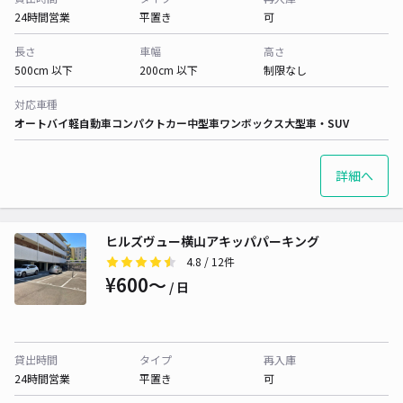
24時間営業
平置き
可
長さ
車幅
高さ
500cm 以下
200cm 以下
制限なし
対応車種
オートバイ
軽自動車
コンパクトカー
中型車
ワンボックス
大型車・SUV
詳細へ
ヒルズヴュー横山アキッパパーキング
4.8
/ 12件
¥600〜
/ 日
貸出時間
タイプ
再入庫
24時間営業
平置き
可