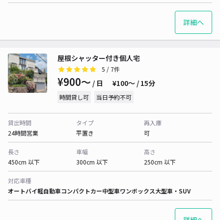
詳細へ
屋根シャッター付き個人宅
5
/ 7件
¥900〜
/ 日
¥100〜 / 15分
時間貸し可
当日予約不可
貸出時間
タイプ
再入庫
24時間営業
平置き
可
長さ
車幅
高さ
450cm 以下
300cm 以下
250cm 以下
対応車種
オートバイ
軽自動車
コンパクトカー
中型車
ワンボックス
大型車・SUV
詳細へ