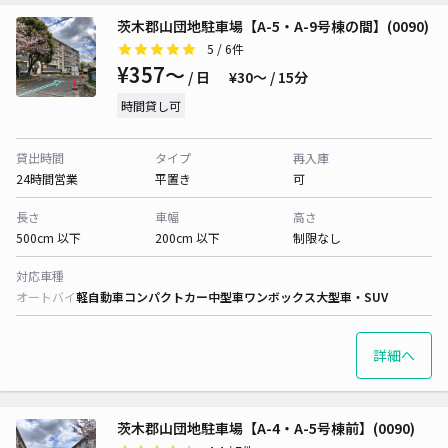
茨木郡山団地駐車場【A-5・A-9号棟の間】(0090)
5
/ 6件
¥357〜
/ 日
¥30〜 / 15分
時間貸し可
貸出時間
タイプ
再入庫
24時間営業
平置き
可
長さ
車幅
高さ
500cm 以下
200cm 以下
制限なし
対応車種
オートバイ
軽自動車
コンパクトカー
中型車
ワンボックス
大型車・SUV
詳細へ
茨木郡山団地駐車場【A-4・A-5号棟前】(0090)