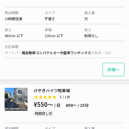
貸出時間
タイプ
再入庫
24時間営業
平置き
可
長さ
車幅
高さ
460cm 以下
230cm 以下
制限なし
対応車種
オートバイ
軽自動車
コンパクトカー
中型車
ワンボックス
大型車・SUV
詳細へ
けやきハイツ駐車場
5
/ 1件
¥550〜
/ 日
¥50〜 / 15分
時間貸し可
貸出時間
タイプ
再入庫