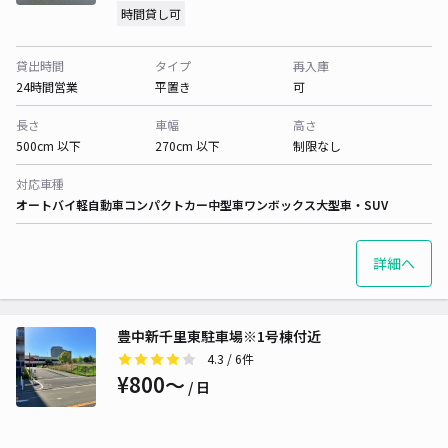
時間貸し可
貸出時間
タイプ
再入庫
24時間営業
平置き
可
長さ
車幅
高さ
500cm 以下
270cm 以下
制限なし
対応車種
オートバイ
軽自動車
コンパクトカー
中型車
ワンボックス
大型車・SUV
詳細へ
豊中新千里東駐車場※1号棟付近
4.3
/ 6件
¥800〜
/ 日