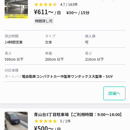
4.7
/ 163件
¥611〜
/ 日
¥30〜 / 15分
時間貸し可
貸出時間
タイプ
再入庫
24時間営業
立体
可
長さ
車幅
高さ
500cm 以下
200cm 以下
210cm 以下
対応車種
オートバイ
軽自動車
コンパクトカー
中型車
ワンボックス
大型車・SUV
詳細へ
青山台3丁目駐車場【ご利用時間：9:00～16:00】
5
/ 1件
¥500〜
/ 日