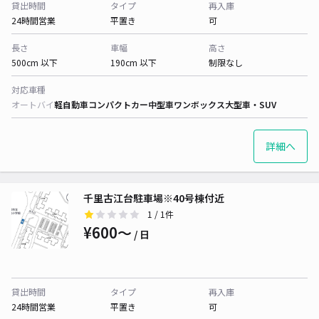
貸出時間
タイプ
再入庫
24時間営業
平置き
可
長さ
車幅
高さ
500cm 以下
190cm 以下
制限なし
対応車種
オートバイ
軽自動車
コンパクトカー
中型車
ワンボックス
大型車・SUV
詳細へ
千里古江台駐車場※40号棟付近
1
/ 1件
¥600〜
/ 日
貸出時間
タイプ
再入庫
24時間営業
平置き
可