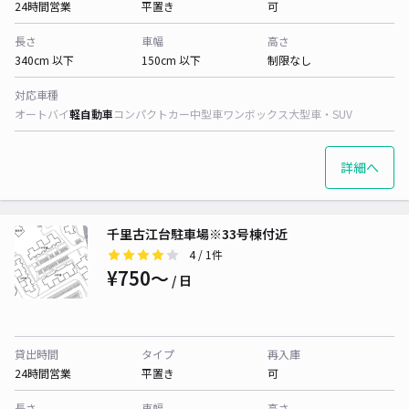
24時間営業
平置き
可
長さ
車幅
高さ
340cm 以下
150cm 以下
制限なし
対応車種
オートバイ
軽自動車
コンパクトカー
中型車
ワンボックス
大型車・SUV
詳細へ
千里古江台駐車場※33号棟付近
4
/ 1件
¥750〜
/ 日
貸出時間
タイプ
再入庫
24時間営業
平置き
可
長さ
車幅
高さ