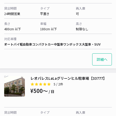
貸出時間
タイプ
再入庫
24時間営業
平置き
可
長さ
車幅
高さ
480cm 以下
180cm 以下
制限なし
対応車種
オートバイ
軽自動車
コンパクトカー
中型車
ワンボックス
大型車・SUV
詳細へ
レオパレスLaLaグリーンヒル駐車場【33777】
5
/ 2件
¥500〜
/ 日
貸出時間
タイプ
再入庫