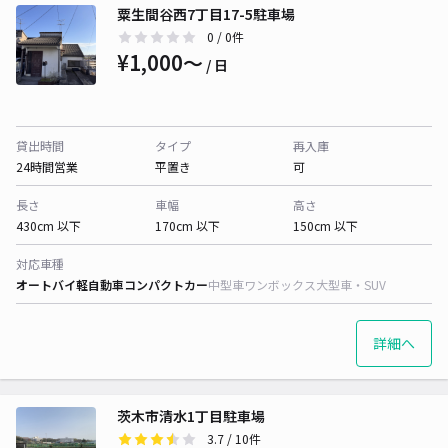
粟生間谷西7丁目17-5駐車場
0
/ 0件
¥1,000〜
/ 日
貸出時間
タイプ
再入庫
24時間営業
平置き
可
長さ
車幅
高さ
430cm 以下
170cm 以下
150cm 以下
対応車種
オートバイ
軽自動車
コンパクトカー
中型車
ワンボックス
大型車・SUV
詳細へ
茨木市清水1丁目駐車場
3.7
/ 10件