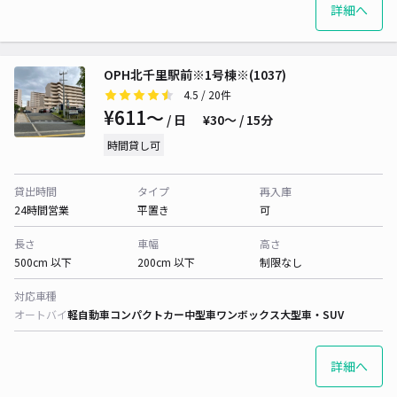
詳細へ
OPH北千里駅前※1号棟※(1037)
4.5
/ 20件
¥611〜
/ 日
¥30〜 / 15分
時間貸し可
貸出時間
タイプ
再入庫
24時間営業
平置き
可
長さ
車幅
高さ
500cm 以下
200cm 以下
制限なし
対応車種
オートバイ
軽自動車
コンパクトカー
中型車
ワンボックス
大型車・SUV
詳細へ