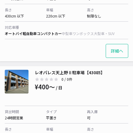
長さ
車幅
高さ
430cm 以下
220cm 以下
制限なし
対応車種
オートバイ
軽自動車
コンパクトカー
中型車
ワンボックス
大型車・SUV
詳細へ
レオパレス天上野Ⅱ駐車場【43085】
0
/ 0件
¥400〜
/ 日
貸出時間
タイプ
再入庫
24時間営業
平置き
可
長さ
車幅
高さ