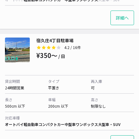
詳細へ
宿久庄4丁目駐車場
4.2
/ 16件
¥350〜
/ 日
貸出時間
タイプ
再入庫
24時間営業
平置き
可
長さ
車幅
高さ
500cm 以下
200cm 以下
制限なし
対応車種
オートバイ
軽自動車
コンパクトカー
中型車
ワンボックス
大型車・SUV