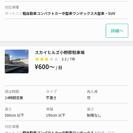
対応車種
オートバイ
軽自動車
コンパクトカー
中型車
ワンボックス
大型車・SUV
詳細へ
スカイヒルズ小野原駐車場
3.3
/ 7件
¥600〜
/ 日
貸出時間
タイプ
再入庫
24時間営業
平置き
可
長さ
車幅
高さ
500cm 以下
190cm 以下
制限なし
対応車種
オートバイ
軽自動車
コンパクトカー
中型車
ワンボックス
大型車・SUV