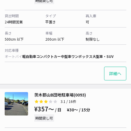
時間貸し可
貸出時間
タイプ
再入庫
24時間営業
平置き
可
長さ
車幅
高さ
500cm 以下
200cm 以下
制限なし
対応車種
オートバイ
軽自動車
コンパクトカー
中型車
ワンボックス
大型車・SUV
詳細へ
茨木郡山B団地駐車場(0093)
3.1
/ 16件
¥357〜
/ 日
¥30〜 / 15分
時間貸し可