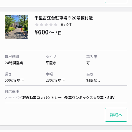
千里古江台駐車場※28号棟付近
0
/ 0件
¥600〜
/ 日
貸出時間
タイプ
再入庫
24時間営業
平置き
可
長さ
車幅
高さ
500cm 以下
230cm 以下
制限なし
対応車種
オートバイ
軽自動車
コンパクトカー
中型車
ワンボックス
大型車・SUV
詳細へ