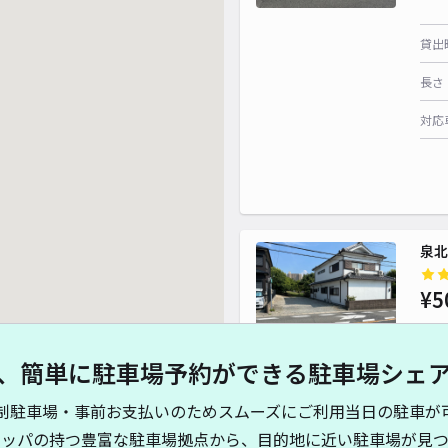
¥ 660~
貸出
長さ
対応
泉北
¥5
、簡単に駐車場予約ができる駐車場シェ
貸出
制駐車場・事前お支払いのためスムーズにご利用当日の駐車が
長さ
キッパの持つ豊富な駐車場拠点から、目的地に近い駐車場が見つ