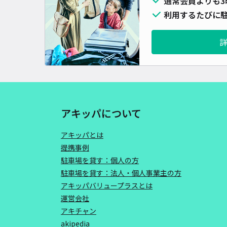
通常会員よりも3
利用するたびに駐
アキッパについて
アキッパとは
提携事例
駐車場を貸す：個人の方
駐車場を貸す：法人・個人事業主の方
アキッパバリュープラスとは
運営会社
アキチャン
akipedia