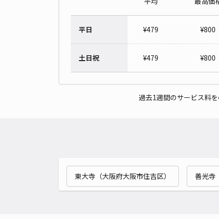
平均
最高価
平日
¥
479
¥
800
土日祝
¥
479
¥
800
過去1週間のサービス料
東大寺（大阪府大阪市住吉区）
善光寺