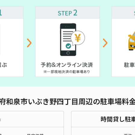
対応
メゾ
¥3
時間
貸出
長さ
府和泉市いぶき野四丁目周辺の駐車場料
対応
場
時間貸し駐