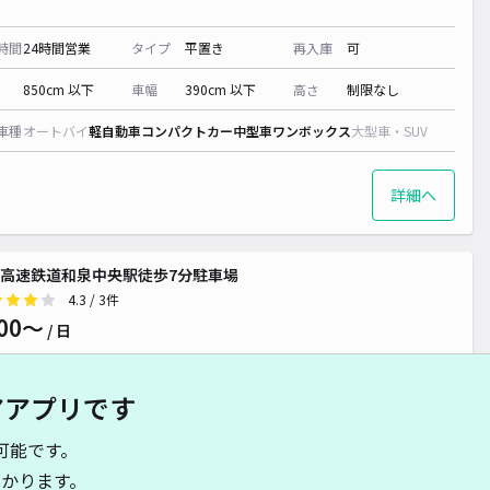
時間
24時間営業
タイプ
平置き
再入庫
可
850cm 以下
車幅
390cm 以下
高さ
制限なし
車種
オートバイ
軽自動車
コンパクトカー
中型車
ワンボックス
大型車・SUV
詳細へ
高速鉄道和泉中央駅徒歩7分駐車場
4.3
/ 3件
00〜
/ 日
アアプリです
時間
24時間営業
タイプ
平置き
再入庫
可
可能です。
4000cm 以下
車幅
3300cm 以下
高さ
制限なし
かります。