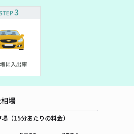
車種
オートバイ
軽自動車
コンパクトカー
中型車
ワンボックス
大型車・SUV
詳細へ
ンドタカ
5
/ 1件
50〜
/ 日
¥35〜 / 15分
貸し可
時間
24時間営業
タイプ
平置き
再入庫
可
500cm 以下
車幅
210cm 以下
高さ
制限なし
金相場
車種
オートバイ
軽自動車
コンパクトカー
中型車
ワンボックス
大型車・SUV
車場（15分あたりの料金）
詳細へ