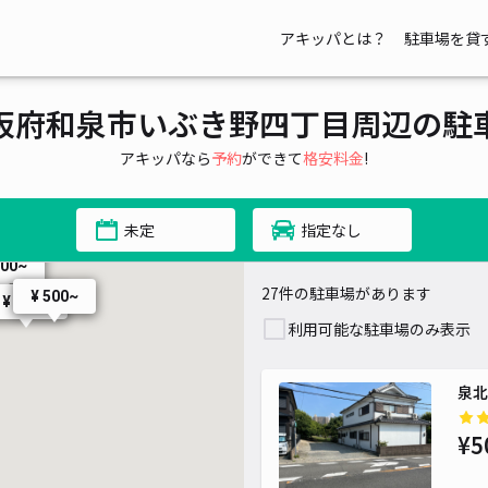
¥ 500~
アキッパとは？
駐車場を貸
阪府和泉市いぶき野四丁目周辺の駐
¥ 300~
¥ 350~
アキッパなら
予約
ができて
格安料金
!
¥ 400~
未定
指定なし
300~
27件の駐車場があります
¥ 500~
¥ 400~
¥ 370~
¥ 600~
利用可能な駐車場のみ表示
¥ 700~
泉北
¥5