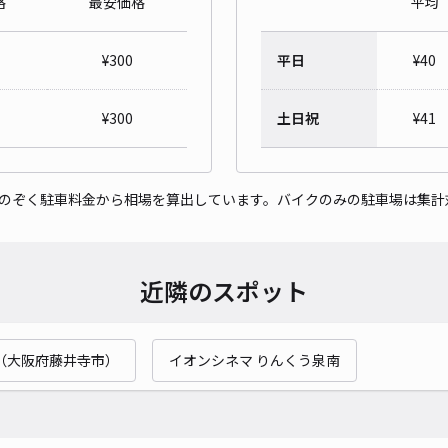
格
最安価格
平均
箕形
¥
300
平日
¥
40
¥3
時間
¥
300
土日祝
¥
41
貸出
をのぞく駐車料金から相場を算出しています。バイクのみの駐車場は集計
長さ
対応
近隣のスポット
（大阪府藤井寺市）
イオンシネマ りんくう泉南
藤原
¥4