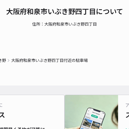
時間
大阪府和泉市いぶき野四丁目について
貸出
住所：大阪府和泉市いぶき野四丁目
長さ
対応
き野
大阪府和泉市いぶき野四丁目付近の駐車場
パラ
¥3
時間
に
ス
貸出
長さ