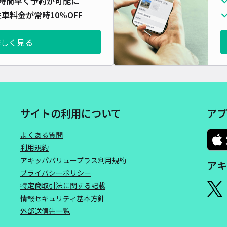
時間早く予約が可能に
対応
車料金が常時10%OFF
詳しく見る
いぶ
¥5
サイトの利用について
アプ
時間
よくある質問
貸出
利用規約
アキッパバリュープラス利用規約
アキ
長さ
プライバシーポリシー
対応
特定商取引法に関する記載
情報セキュリティ基本方針
外部送信先一覧