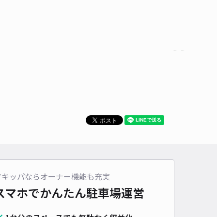
貸し可
時間
24時間営業
タイプ
平置き
再入庫
可
480cm 以下
車幅
180cm 以下
高さ
制限なし
車種
オートバイ
軽自動車
コンパクトカー
中型車
ワンボックス
大型車・SUV
詳細へ
イッソオーダ駐車場
4.4
/ 12件
00〜
/ 日
¥30〜 / 15分
貸し可
アキッパならオーナー機能も充実
スマホでかんたん
駐車場運営
時間
24時間営業
タイプ
平置き
再入庫
可
500cm 以下
車幅
240cm 以下
高さ
制限なし