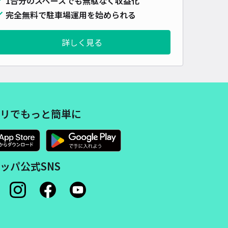
1台分のスペースでも無駄なく収益化
車種
オートバイ
軽自動車
コンパクトカー
中型車
ワンボックス
大型車・SUV
完全無料で駐車場運用を始められる
詳しく見る
詳細へ
き野コインランドリー駐車場
4
/ 2件
00〜
/ 日
¥50〜 / 15分
リでもっと簡単に
貸し可
時間
24時間営業
タイプ
平置き
再入庫
可
ッパ公式SNS
460cm 以下
車幅
180cm 以下
高さ
制限なし
車種
オートバイ
軽自動車
コンパクトカー
中型車
ワンボックス
大型車・SUV
詳細へ