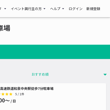
す
イベント興行主の方
ヘルプ
ログイン
新規登録
車場
高速鉄道和泉中央駅徒歩7分駐車場
5
/ 1件
00〜
/ 日