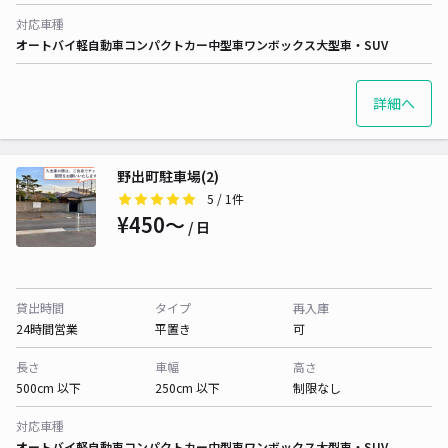
対応車種
オートバイ
軽自動車
コンパクトカー
中型車
ワンボックス
大型車・SUV
詳細へ
野出町駐車場(2)
5
/ 1件
¥450〜
/ 日
貸出時間
タイプ
再入庫
24時間営業
平置き
可
長さ
車幅
高さ
500cm 以下
250cm 以下
制限なし
対応車種
オートバイ
軽自動車
コンパクトカー
中型車
ワンボックス
大型車・SUV