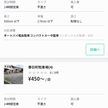
貸出時間
タイプ
再入庫
24時間営業
平置き
可
長さ
車幅
高さ
500cm 以下
170cm 以下
制限なし
対応車種
オートバイ
軽自動車
コンパクトカー
中型車
ワンボックス
大型車・SUV
詳細へ
春日町駐車場(4)
0
/ 0件
¥450〜
/ 日
貸出時間
タイプ
再入庫
24時間営業
平置き
可