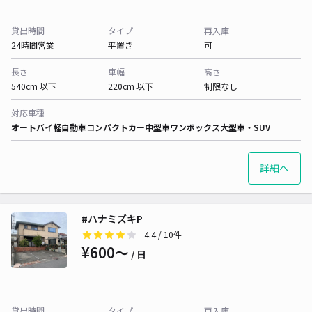
貸出時間
タイプ
再入庫
24時間営業
平置き
可
長さ
車幅
高さ
540cm 以下
220cm 以下
制限なし
対応車種
オートバイ
軽自動車
コンパクトカー
中型車
ワンボックス
大型車・SUV
詳細へ
#ハナミズキP
4.4
/ 10件
¥600〜
/ 日
貸出時間
タイプ
再入庫