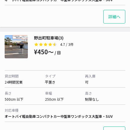
詳細へ
野出町駐車場(3)
4.7
/ 3件
¥450〜
/ 日
貸出時間
タイプ
再入庫
24時間営業
平置き
可
長さ
車幅
高さ
500cm 以下
250cm 以下
制限なし
対応車種
オートバイ
軽自動車
コンパクトカー
中型車
ワンボックス
大型車・SUV