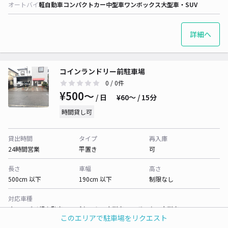
オートバイ
軽自動車
コンパクトカー
中型車
ワンボックス
大型車・SUV
詳細へ
コインランドリー前駐車場
0
/ 0件
¥500〜
/ 日
¥60〜 / 15分
時間貸し可
貸出時間
タイプ
再入庫
24時間営業
平置き
可
長さ
車幅
高さ
500cm 以下
190cm 以下
制限なし
対応車種
オートバイ
軽自動車
コンパクトカー
中型車
ワンボックス
大型車・SUV
このエリアで駐車場をリクエスト