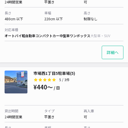
24時間営業
平置き
可
長さ
車幅
高さ
480cm 以下
220cm 以下
制限なし
対応車種
オートバイ
軽自動車
コンパクトカー
中型車
ワンボックス
大型車・SUV
詳細へ
市場西1丁目5駐車場(5)
5
/ 3件
¥440〜
/ 日
貸出時間
タイプ
再入庫
24時間営業
平置き
可
長さ
車幅
高さ