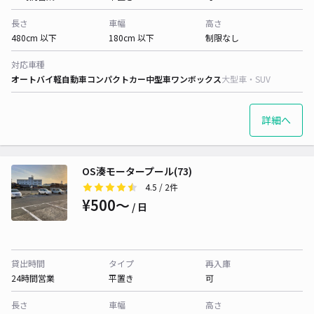
長さ
車幅
高さ
480cm 以下
180cm 以下
制限なし
対応車種
オートバイ
軽自動車
コンパクトカー
中型車
ワンボックス
大型車・SUV
詳細へ
OS湊モータープール(73)
4.5
/ 2件
¥500〜
/ 日
貸出時間
タイプ
再入庫
24時間営業
平置き
可
長さ
車幅
高さ