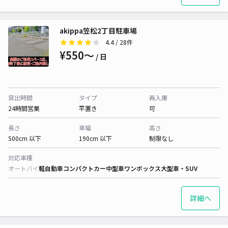
akippa笠松2丁目駐車場
4.4
/ 28件
¥550〜
/ 日
貸出時間
タイプ
再入庫
24時間営業
平置き
可
長さ
車幅
高さ
500cm 以下
190cm 以下
制限なし
対応車種
オートバイ
軽自動車
コンパクトカー
中型車
ワンボックス
大型車・SUV
詳細へ