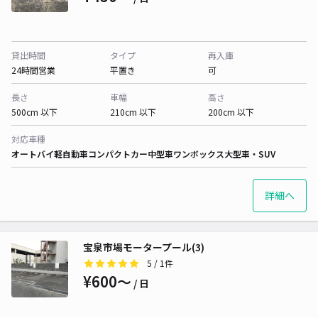
貸出時間
タイプ
再入庫
24時間営業
平置き
可
長さ
車幅
高さ
500cm 以下
210cm 以下
200cm 以下
対応車種
オートバイ
軽自動車
コンパクトカー
中型車
ワンボックス
大型車・SUV
詳細へ
宝泉市場モータープール(3)
5
/ 1件
¥600〜
/ 日