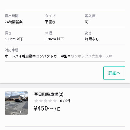
貸出時間
タイプ
再入庫
24時間営業
平置き
可
長さ
車幅
高さ
500cm 以下
170cm 以下
制限なし
対応車種
オートバイ
軽自動車
コンパクトカー
中型車
ワンボックス
大型車・SUV
詳細へ
春日町駐車場(2)
0
/ 0件
¥450〜
/ 日