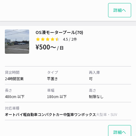
詳細へ
OS湊モータープール(70)
4.5
/ 2件
¥500〜
/ 日
貸出時間
タイプ
再入庫
24時間営業
平置き
可
長さ
車幅
高さ
480cm 以下
180cm 以下
制限なし
対応車種
オートバイ
軽自動車
コンパクトカー
中型車
ワンボックス
大型車・SUV
詳細へ