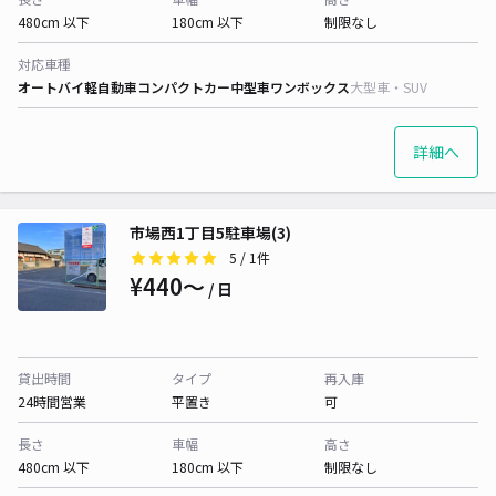
480cm 以下
180cm 以下
制限なし
対応車種
オートバイ
軽自動車
コンパクトカー
中型車
ワンボックス
大型車・SUV
詳細へ
市場西1丁目5駐車場(3)
5
/ 1件
¥440〜
/ 日
貸出時間
タイプ
再入庫
24時間営業
平置き
可
長さ
車幅
高さ
480cm 以下
180cm 以下
制限なし