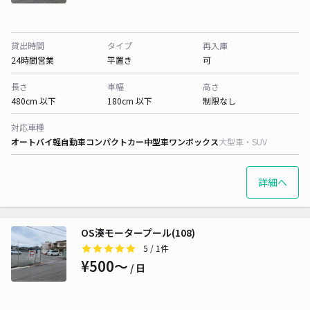
貸出時間
タイプ
再入庫
24時間営業
平置き
可
長さ
車幅
高さ
480cm 以下
180cm 以下
制限なし
対応車種
オートバイ
軽自動車
コンパクトカー
中型車
ワンボックス
大型車・SUV
詳細へ
OS湊モータープール(108)
5
/ 1件
¥500〜
/ 日