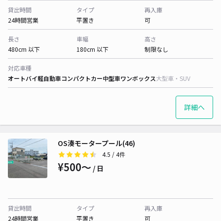
貸出時間
タイプ
再入庫
24時間営業
平置き
可
長さ
車幅
高さ
480cm 以下
180cm 以下
制限なし
対応車種
オートバイ
軽自動車
コンパクトカー
中型車
ワンボックス
大型車・SUV
詳細へ
OS湊モータープール(46)
4.5
/ 4件
¥500〜
/ 日
貸出時間
タイプ
再入庫
24時間営業
平置き
可