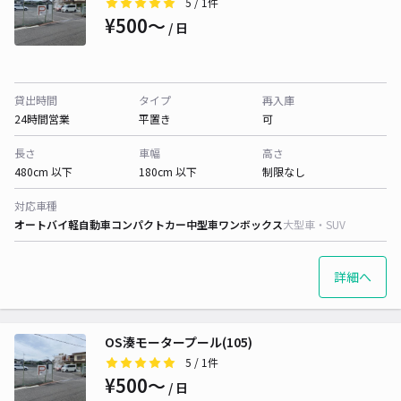
5
/ 1件
¥500〜
/ 日
貸出時間
タイプ
再入庫
24時間営業
平置き
可
長さ
車幅
高さ
480cm 以下
180cm 以下
制限なし
対応車種
オートバイ
軽自動車
コンパクトカー
中型車
ワンボックス
大型車・SUV
詳細へ
OS湊モータープール(105)
5
/ 1件
¥500〜
/ 日