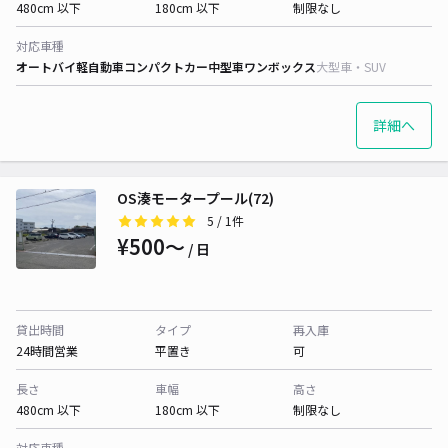
480cm 以下
180cm 以下
制限なし
対応車種
オートバイ
軽自動車
コンパクトカー
中型車
ワンボックス
大型車・SUV
詳細へ
OS湊モータープール(72)
5
/ 1件
¥500〜
/ 日
貸出時間
タイプ
再入庫
24時間営業
平置き
可
長さ
車幅
高さ
480cm 以下
180cm 以下
制限なし
対応車種