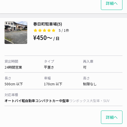
詳細へ
春日町駐車場(5)
5
/ 1件
¥450〜
/ 日
貸出時間
タイプ
再入庫
24時間営業
平置き
可
長さ
車幅
高さ
500cm 以下
170cm 以下
制限なし
対応車種
オートバイ
軽自動車
コンパクトカー
中型車
ワンボックス
大型車・SUV
詳細へ