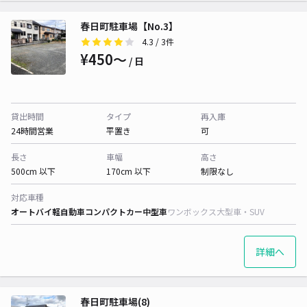
春日町駐車場【No.3】
4.3
/ 3件
¥450〜
/ 日
貸出時間
タイプ
再入庫
24時間営業
平置き
可
長さ
車幅
高さ
500cm 以下
170cm 以下
制限なし
対応車種
オートバイ
軽自動車
コンパクトカー
中型車
ワンボックス
大型車・SUV
詳細へ
春日町駐車場(8)