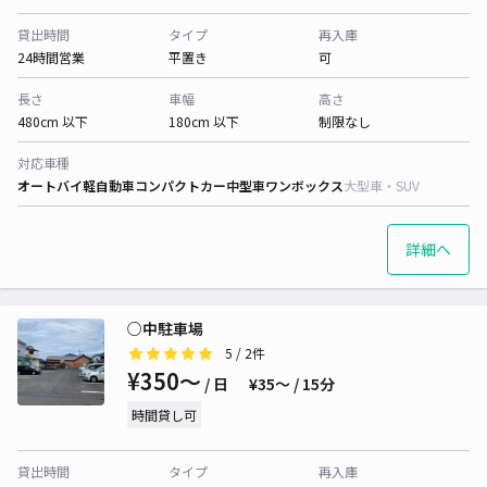
貸出時間
タイプ
再入庫
24時間営業
平置き
可
長さ
車幅
高さ
480cm 以下
180cm 以下
制限なし
対応車種
オートバイ
軽自動車
コンパクトカー
中型車
ワンボックス
大型車・SUV
詳細へ
○中駐車場
5
/ 2件
¥350〜
/ 日
¥35〜 / 15分
時間貸し可
貸出時間
タイプ
再入庫