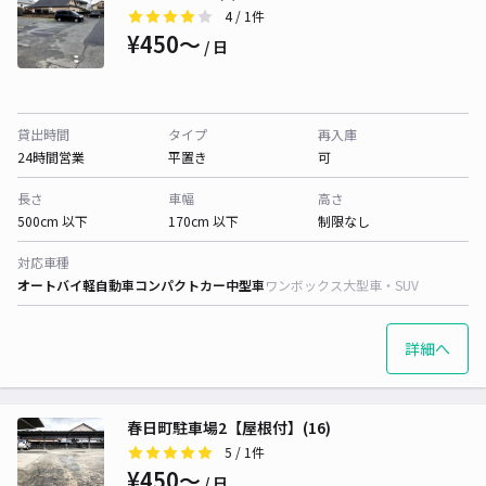
4
/ 1件
¥450〜
/ 日
貸出時間
タイプ
再入庫
24時間営業
平置き
可
長さ
車幅
高さ
500cm 以下
170cm 以下
制限なし
対応車種
オートバイ
軽自動車
コンパクトカー
中型車
ワンボックス
大型車・SUV
詳細へ
春日町駐車場2【屋根付】(16)
5
/ 1件
¥450〜
/ 日