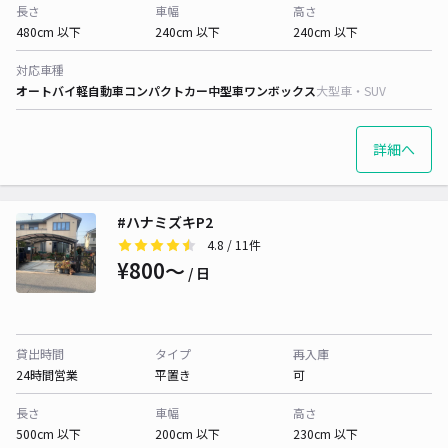
長さ
車幅
高さ
480cm 以下
240cm 以下
240cm 以下
対応車種
オートバイ
軽自動車
コンパクトカー
中型車
ワンボックス
大型車・SUV
詳細へ
#ハナミズキP2
4.8
/ 11件
¥800〜
/ 日
貸出時間
タイプ
再入庫
24時間営業
平置き
可
長さ
車幅
高さ
500cm 以下
200cm 以下
230cm 以下