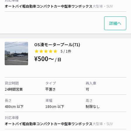
オートバイ
軽自動車
コンパクトカー
中型車
ワンボックス
大型車・SUV
詳細へ
OS湊モータープール(71)
5
/ 1件
¥500〜
/ 日
貸出時間
タイプ
再入庫
24時間営業
平置き
可
長さ
車幅
高さ
480cm 以下
180cm 以下
制限なし
対応車種
オートバイ
軽自動車
コンパクトカー
中型車
ワンボックス
大型車・SUV