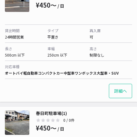
¥450〜
/ 日
貸出時間
タイプ
再入庫
24時間営業
平置き
可
長さ
車幅
高さ
500cm 以下
250cm 以下
制限なし
対応車種
オートバイ
軽自動車
コンパクトカー
中型車
ワンボックス
大型車・SUV
詳細へ
春日町駐車場(1)
0
/ 0件
¥450〜
/ 日