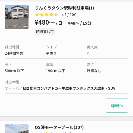
りんくうタウン駅砂利駐車場(1)
4.9
/ 10件
¥480〜
/ 日
¥48〜 / 15分
時間貸し可
貸出時間
タイプ
再入庫
24時間営業
平置き
可
長さ
車幅
高さ
500cm 以下
190cm 以下
制限なし
対応車種
オートバイ
軽自動車
コンパクトカー
中型車
ワンボックス
大型車・SUV
詳細へ
OS湊モータープール(107)