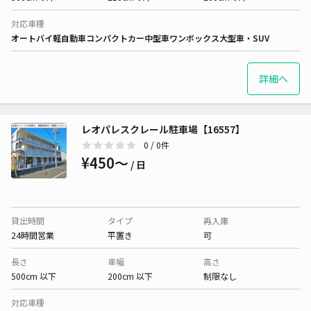
対応車種
オートバイ
軽自動車
コンパクトカー
中型車
ワンボックス
大型車・SUV
詳細へ
レオパレスクレール駐車場【16557】
0
/ 0件
¥450〜
/ 日
貸出時間
タイプ
再入庫
24時間営業
平置き
可
長さ
車幅
高さ
500cm 以下
200cm 以下
制限なし
対応車種