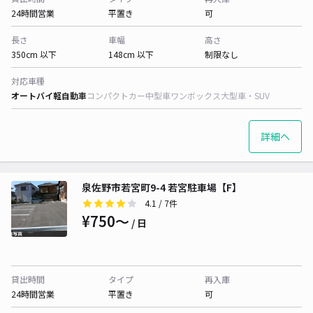
24時間営業
平置き
可
長さ
車幅
高さ
350cm 以下
148cm 以下
制限なし
対応車種
オートバイ
軽自動車
コンパクトカー
中型車
ワンボックス
大型車・SUV
詳細へ
泉佐野市若宮町9-4 若宮駐車場【F】
4.1
/ 7件
¥750〜
/ 日
貸出時間
タイプ
再入庫
24時間営業
平置き
可