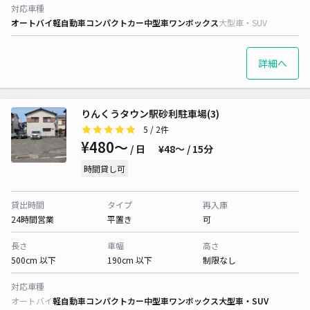
対応車種
オートバイ
軽自動車
コンパクトカー
中型車
ワンボックス
大型車・SUV
詳細へ
りんくうタウン駅砂利駐車場(3)
5
/ 2件
¥480〜
/ 日
¥48〜 / 15分
時間貸し可
貸出時間
タイプ
再入庫
24時間営業
平置き
可
長さ
車幅
高さ
500cm 以下
190cm 以下
制限なし
対応車種
オートバイ
軽自動車
コンパクトカー
中型車
ワンボックス
大型車・SUV