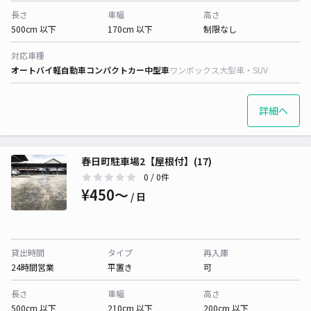
長さ
車幅
高さ
500cm 以下
170cm 以下
制限なし
対応車種
オートバイ
軽自動車
コンパクトカー
中型車
ワンボックス
大型車・SUV
詳細へ
春日町駐車場2【屋根付】(17)
0
/ 0件
¥450〜
/ 日
貸出時間
タイプ
再入庫
24時間営業
平置き
可
長さ
車幅
高さ
500cm 以下
210cm 以下
200cm 以下