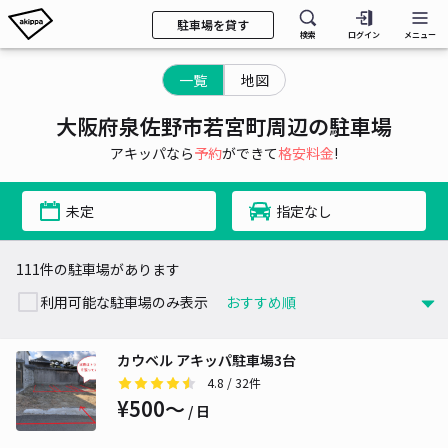
駐車場を貸す
検索
ログイン
メニュー
一覧
地図
大阪府泉佐野市若宮町周辺の駐車場
アキッパなら
予約
ができて
格安料金
!
未定
指定なし
111件の駐車場があります
利用可能な駐車場のみ表示
カウベル アキッパ駐車場3台
4.8
/ 32件
¥500〜
/ 日