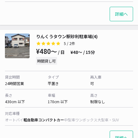
詳細へ
りんくうタウン駅砂利駐車場(4)
5
/ 2件
¥480〜
/ 日
¥48〜 / 15分
時間貸し可
貸出時間
タイプ
再入庫
24時間営業
平置き
可
長さ
車幅
高さ
430cm 以下
170cm 以下
制限なし
対応車種
オートバイ
軽自動車
コンパクトカー
中型車
ワンボックス
大型車・SUV
詳細へ