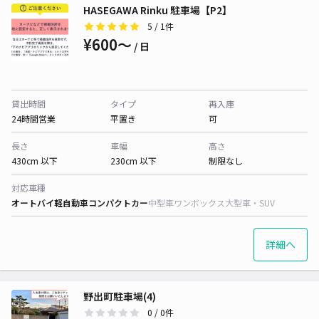
HASEGAWA Rinku 駐車場【P2】
5
/ 1件
¥600〜
/ 日
貸出時間
タイプ
再入庫
24時間営業
平置き
可
長さ
車幅
高さ
430cm 以下
230cm 以下
制限なし
対応車種
オートバイ
軽自動車
コンパクトカー
中型車
ワンボックス
大型車・SUV
詳細へ
野出町駐車場(4)
0
/ 0件