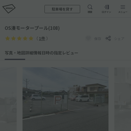
駐車場を貸す
検索
ログイン
メニュー
OS湊モータープール(108)
（
1件
）
保存
シェア
写真・地図
詳細情報
日時の指定
レビュー