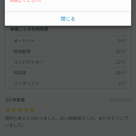
満足度
5
立地
4
閉じる
停めやすさ
5
駐車料金
5
車種ごとの利用実績
オートバイ
0
件
軽自動車
32
件
コンパクトカー
12
件
中型車
16
件
ワンボックス
2
件
中型車
2023/10/22
場所も直ぐに分かりました。広い駐車場でした。ありがとうござ
いました。