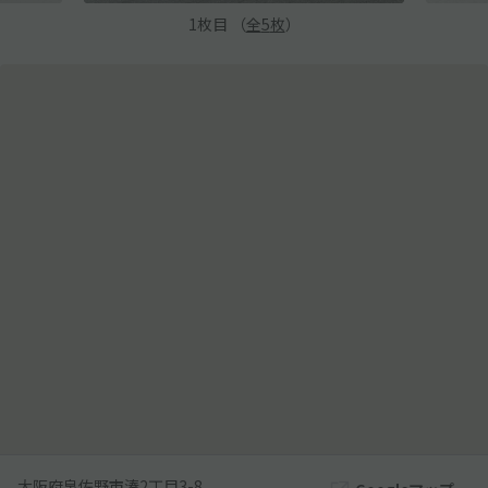
1
枚目 （
全
5
枚
）
大阪府泉佐野市湊2丁目3-8