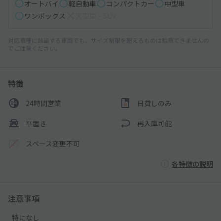
オートバイ
軽自動車
コンパクトカー
中型車
ワンボックス
大型車・SUV
対応車種に該当する車両でも、サイズ制限を超えるものは駐車できませんの
でご注意ください。
特徴
24時間営業
日貸しのみ
平置き
再入庫可能
スペース変更不可
各特徴の説明
注意事項
特になし