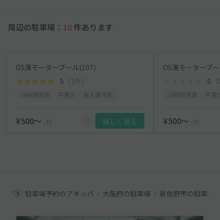
周辺の駐車場：
10
件あります
OS湊モータープール(107)
OS湊モータープール
5
（1件）
0
（
24時間営業
平置き
再入庫可能
24時間営業
平置
¥500〜
¥500〜
詳しく見る
/日
/日
駐車場予約のアキッパ
大阪府の駐車場
泉佐野市の駐車場