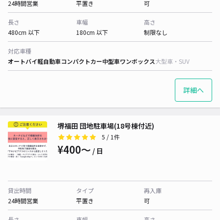
24時間営業
平置き
可
長さ
車幅
高さ
480cm 以下
180cm 以下
制限なし
対応車種
オートバイ
軽自動車
コンパクトカー
中型車
ワンボックス
大型車・SUV
詳細へ
堺福田 団地駐車場(18号棟付近)
5
/ 1件
¥400〜
/ 日
貸出時間
タイプ
再入庫
24時間営業
平置き
可
長さ
車幅
高さ