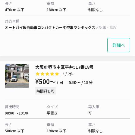
長さ
車幅
高さ
470cm 以下
180cm 以下
制限なし
対応車種
オートバイ
軽自動車
コンパクトカー
中型車
ワンボックス
大型車・SUV
詳細へ
大阪府堺市中区平井517番18号
5
/ 2件
¥500〜
/ 日
¥50〜 / 15分
時間貸し可
貸出時間
タイプ
再入庫
08:00 〜19:30
平置き
可
長さ
車幅
高さ
500cm 以下
190cm 以下
制限なし