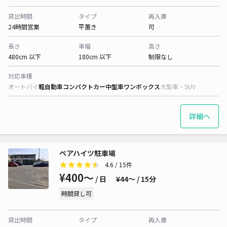
貸出時間
タイプ
再入庫
24時間営業
平置き
可
長さ
車幅
高さ
480cm 以下
180cm 以下
制限なし
対応車種
オートバイ
軽自動車
コンパクトカー
中型車
ワンボックス
大型車・SUV
詳細へ
ペアハイツ駐車場
4.6
/ 15件
¥400〜
/ 日
¥44〜 / 15分
時間貸し可
貸出時間
タイプ
再入庫