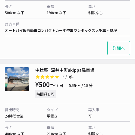
長さ
車幅
高さ
500cm 以下
190cm 以下
制限なし
対応車種
オートバイ
軽自動車
コンパクトカー
中型車
ワンボックス
大型車・SUV
詳細へ
中辻邸_深井中町akippa駐車場
5
/ 3件
¥500〜
/ 日
¥55〜 / 15分
時間貸し可
貸出時間
タイプ
再入庫
24時間営業
平置き
可
長さ
車幅
高さ
480cm 以下
210cm 以下
制限なし