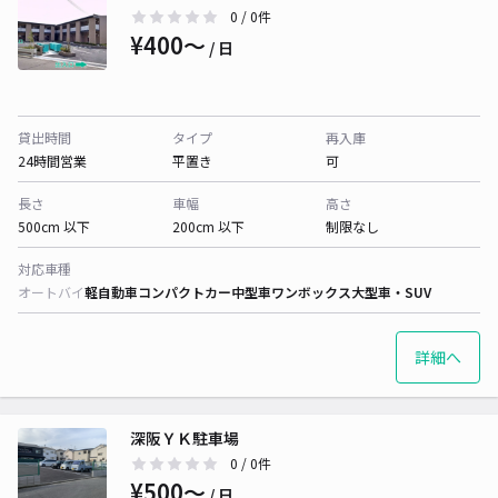
0
/ 0件
¥400〜
/ 日
貸出時間
タイプ
再入庫
24時間営業
平置き
可
長さ
車幅
高さ
500cm 以下
200cm 以下
制限なし
対応車種
オートバイ
軽自動車
コンパクトカー
中型車
ワンボックス
大型車・SUV
詳細へ
深阪ＹＫ駐車場
0
/ 0件
¥500〜
/ 日