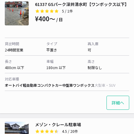
61337 GSパーク深井清水町【ワンボックス以下】
5
/ 1件
¥400〜
/ 日
貸出時間
タイプ
再入庫
24時間営業
平置き
可
長さ
車幅
高さ
480cm 以下
180cm 以下
制限なし
対応車種
オートバイ
軽自動車
コンパクトカー
中型車
ワンボックス
大型車・SUV
詳細へ
メゾン・クレール駐車場
4.5
/ 20件