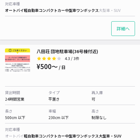
対応車種
オートバイ
軽自動車
コンパクトカー
中型車
ワンボックス
大型車・SUV
詳細へ
八田荘 団地駐車場(36号棟付近)
4.3
/ 3件
¥500〜
/ 日
貸出時間
タイプ
再入庫
24時間営業
平置き
可
長さ
車幅
高さ
500cm 以下
230cm 以下
制限なし
対応車種
オートバイ
軽自動車
コンパクトカー
中型車
ワンボックス
大型車・SUV