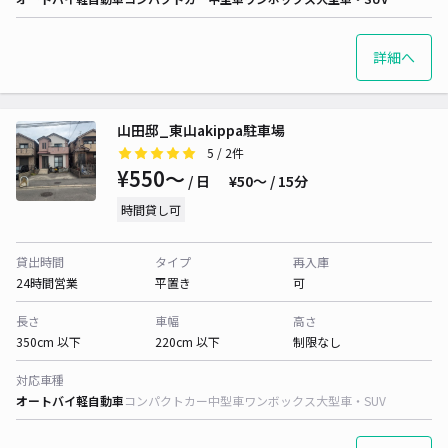
詳細へ
山田邸_東山akippa駐車場
5
/ 2件
¥550〜
/ 日
¥50〜 / 15分
時間貸し可
貸出時間
タイプ
再入庫
24時間営業
平置き
可
長さ
車幅
高さ
350cm 以下
220cm 以下
制限なし
対応車種
オートバイ
軽自動車
コンパクトカー
中型車
ワンボックス
大型車・SUV