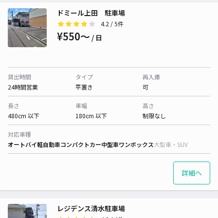
ドミール上田 駐車場
4.2
/ 5件
¥550〜
/ 日
貸出時間
タイプ
再入庫
24時間営業
平置き
可
長さ
車幅
高さ
480cm 以下
180cm 以下
制限なし
対応車種
オートバイ
軽自動車
コンパクトカー
中型車
ワンボックス
大型車・SUV
詳細へ
レジデンス清水駐車場