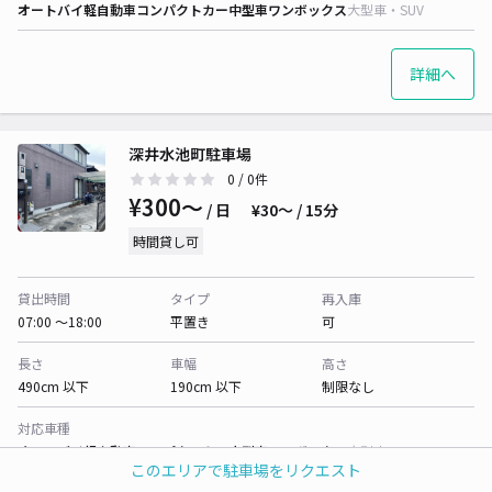
オートバイ
軽自動車
コンパクトカー
中型車
ワンボックス
大型車・SUV
詳細へ
深井水池町駐車場
0
/ 0件
¥300〜
/ 日
¥30〜 / 15分
時間貸し可
貸出時間
タイプ
再入庫
07:00 〜18:00
平置き
可
長さ
車幅
高さ
490cm 以下
190cm 以下
制限なし
対応車種
オートバイ
軽自動車
コンパクトカー
中型車
ワンボックス
大型車・SUV
このエリアで駐車場をリクエスト