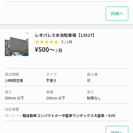
詳細へ
レオパレス水池駐車場【13527】
5
/ 1件
¥500〜
/ 日
貸出時間
タイプ
再入庫
24時間営業
平置き
可
長さ
車幅
高さ
500cm 以下
200cm 以下
制限なし
対応車種
オートバイ
軽自動車
コンパクトカー
中型車
ワンボックス
大型車・SUV
詳細へ