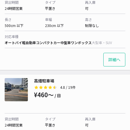
貸出時間
タイプ
再入庫
24時間営業
平置き
可
長さ
車幅
高さ
500cm 以下
230cm 以下
制限なし
対応車種
オートバイ
軽自動車
コンパクトカー
中型車
ワンボックス
大型車・SUV
詳細へ
高畑駐車場
4.8
/ 19件
¥460〜
/ 日
貸出時間
タイプ
再入庫
24時間営業
平置き
可