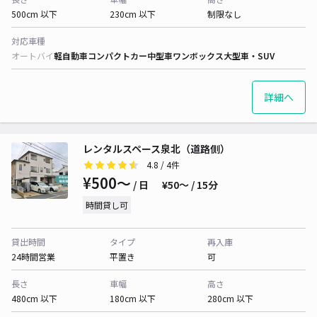
500cm 以下
230cm 以下
制限なし
対応車種
オートバイ
軽自動車
コンパクトカー
中型車
ワンボックス
大型車・SUV
詳細へ
レンタルスペース泉北（道路側）
4.8
/ 4件
¥500〜
/ 日
¥50〜 / 15分
時間貸し可
貸出時間
タイプ
再入庫
24時間営業
平置き
可
長さ
車幅
高さ
480cm 以下
180cm 以下
280cm 以下