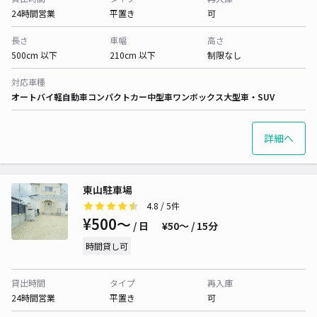
24時間営業
平置き
可
長さ
車幅
高さ
500cm 以下
210cm 以下
制限なし
対応車種
オートバイ
軽自動車
コンパクトカー
中型車
ワンボックス
大型車・SUV
詳細へ
東山駐車場
4.8
/ 5件
¥500〜
/ 日
¥50〜 / 15分
時間貸し可
貸出時間
タイプ
再入庫
24時間営業
平置き
可