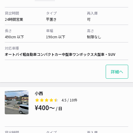
貸出時間
タイプ
再入庫
24時間営業
平置き
可
長さ
車幅
高さ
490cm 以下
190cm 以下
制限なし
対応車種
オートバイ
軽自動車
コンパクトカー
中型車
ワンボックス
大型車・SUV
詳細へ
小西
4.5
/ 10件
¥400〜
/ 日
貸出時間
タイプ
再入庫