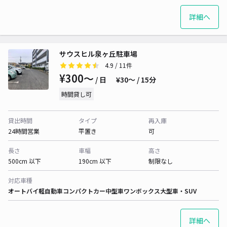
詳細へ
サウスヒル泉ヶ丘駐車場
4.9
/ 11件
¥300〜
/ 日
¥30〜 / 15分
時間貸し可
貸出時間
タイプ
再入庫
24時間営業
平置き
可
長さ
車幅
高さ
500cm 以下
190cm 以下
制限なし
対応車種
オートバイ
軽自動車
コンパクトカー
中型車
ワンボックス
大型車・SUV
詳細へ