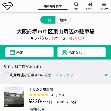
駐車場を貸す
検索
ログイン
メニュー
一覧
地図
大阪府堺市中区東山周辺の駐車場
アキッパなら
予約
ができて
格安料金
!
未定
指定なし
51件の駐車場があります
利用可能な駐車場のみ表示
ナカムラ駐車場
4.8
/ 25件
¥330〜
/ 日
¥30〜 / 15分
時間貸し可