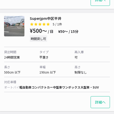
Superjpm中区平井
5
/ 1件
¥500〜
/ 日
¥50〜 / 15分
時間貸し可
貸出時間
タイプ
再入庫
24時間営業
平置き
可
長さ
車幅
高さ
500cm 以下
190cm 以下
制限なし
対応車種
オートバイ
軽自動車
コンパクトカー
中型車
ワンボックス
大型車・SUV
詳細へ