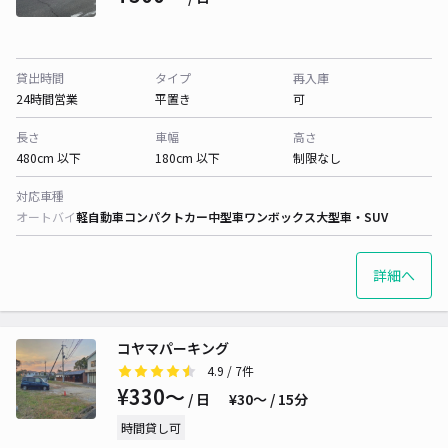
貸出時間
タイプ
再入庫
24時間営業
平置き
可
長さ
車幅
高さ
480cm 以下
180cm 以下
制限なし
対応車種
オートバイ
軽自動車
コンパクトカー
中型車
ワンボックス
大型車・SUV
詳細へ
コヤマパーキング
4.9
/ 7件
¥330〜
/ 日
¥30〜 / 15分
時間貸し可