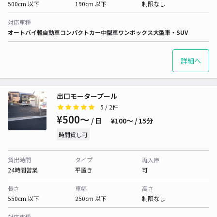
500cm 以下
190cm 以下
制限なし
対応車種
オートバイ
軽自動車
コンパクトカー
中型車
ワンボックス
大型車・SUV
詳細へ
出口モータープール
5
/ 2件
¥500〜
/ 日
¥100〜 / 15分
時間貸し可
貸出時間
タイプ
再入庫
24時間営業
平置き
可
長さ
車幅
高さ
550cm 以下
250cm 以下
制限なし
対応車種