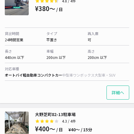
4.8
/ 4件
¥380〜
/ 日
貸出時間
タイプ
再入庫
24時間営業
平置き
可
長さ
車幅
高さ
440cm 以下
200cm 以下
200cm 以下
対応車種
オートバイ
軽自動車
コンパクトカー
中型車
ワンボックス
大型車・SUV
詳細へ
大野芝町82-13駐車場
4.3
/ 4件
¥400〜
/ 日
¥40〜 / 15分