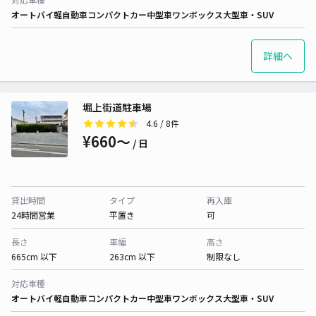
オートバイ
軽自動車
コンパクトカー
中型車
ワンボックス
大型車・SUV
詳細へ
堀上街道駐車場
4.6
/ 8件
¥660〜
/ 日
貸出時間
タイプ
再入庫
24時間営業
平置き
可
長さ
車幅
高さ
665cm 以下
263cm 以下
制限なし
対応車種
オートバイ
軽自動車
コンパクトカー
中型車
ワンボックス
大型車・SUV