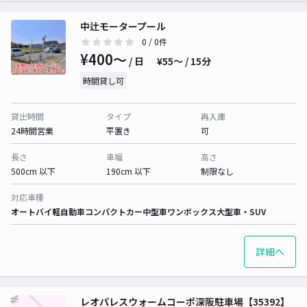
中辻モータープール
0
/ 0件
¥400〜
/ 日
¥55〜 / 15分
時間貸し可
貸出時間
タイプ
再入庫
24時間営業
平置き
可
長さ
車幅
高さ
500cm 以下
190cm 以下
制限なし
対応車種
オートバイ
軽自動車
コンパクトカー
中型車
ワンボックス
大型車・SUV
詳細へ
レオパレスウォームコーポ深阪駐車場【35392】