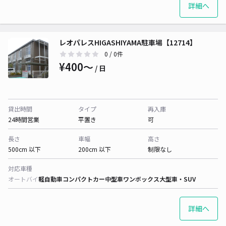
詳細へ
レオパレスHIGASHIYAMA駐車場【12714】
0
/ 0件
¥400〜
/ 日
貸出時間
タイプ
再入庫
24時間営業
平置き
可
長さ
車幅
高さ
500cm 以下
200cm 以下
制限なし
対応車種
オートバイ
軽自動車
コンパクトカー
中型車
ワンボックス
大型車・SUV
詳細へ