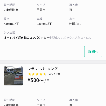
貸出時間
タイプ
再入庫
24時間営業
平置き
可
長さ
車幅
高さ
450cm 以下
230cm 以下
制限なし
対応車種
オートバイ
軽自動車
コンパクトカー
中型車
ワンボックス
大型車・SUV
詳細へ
フラワーパーキング
4.5
/ 6件
¥500〜
/ 日
貸出時間
タイプ
再入庫
24時間営業
平置き
可