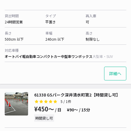
貸出時間
タイプ
再入庫
24時間営業
平置き
可
長さ
車幅
高さ
500cm 以下
240cm 以下
制限なし
対応車種
オートバイ
軽自動車
コンパクトカー
中型車
ワンボックス
大型車・SUV
詳細へ
61338 GSパーク深井清水町第2【時間貸し可】
5
/ 1件
¥450〜
/ 日
¥90〜 / 15分
時間貸し可