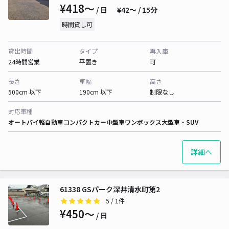
¥418〜
/ 日
¥42〜 / 15分
時間貸し可
貸出時間
タイプ
再入庫
24時間営業
平置き
可
長さ
車幅
高さ
500cm 以下
190cm 以下
制限なし
対応車種
オートバイ
軽自動車
コンパクトカー
中型車
ワンボックス
大型車・SUV
詳細へ
61338 GSパーク深井清水町第2
5
/ 1件
¥450〜
/ 日