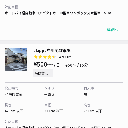
対応車種
オートバイ
軽自動車
コンパクトカー
中型車
ワンボックス
大型車・SUV
詳細へ
akippa島川宅駐車場
4.9
/ 8件
¥500〜
/ 日
¥50〜 / 15分
時間貸し可
貸出時間
タイプ
再入庫
24時間営業
平置き
可
長さ
車幅
高さ
470cm 以下
200cm 以下
250cm 以下
対応車種
オートバイ
軽自動車
コンパクトカー
中型車
ワンボックス
大型車・SUV