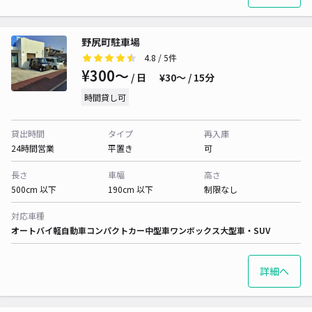
野尻町駐車場
4.8
/ 5件
¥300〜
/ 日
¥30〜 / 15分
時間貸し可
貸出時間
タイプ
再入庫
24時間営業
平置き
可
長さ
車幅
高さ
500cm 以下
190cm 以下
制限なし
対応車種
オートバイ
軽自動車
コンパクトカー
中型車
ワンボックス
大型車・SUV
詳細へ