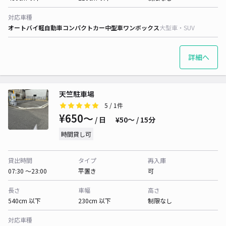
対応車種
オートバイ
軽自動車
コンパクトカー
中型車
ワンボックス
大型車・SUV
詳細へ
天竺駐車場
5
/ 1件
¥650〜
/ 日
¥50〜 / 15分
時間貸し可
貸出時間
タイプ
再入庫
07:30 〜23:00
平置き
可
長さ
車幅
高さ
540cm 以下
230cm 以下
制限なし
対応車種