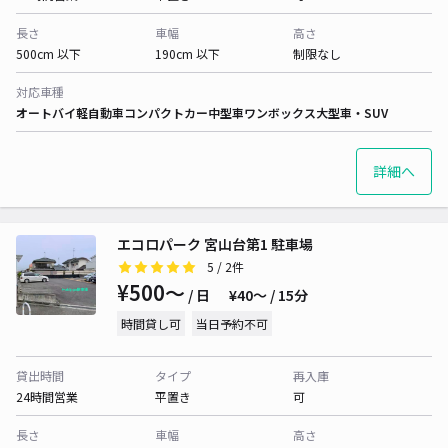
長さ
車幅
高さ
500cm 以下
190cm 以下
制限なし
対応車種
オートバイ
軽自動車
コンパクトカー
中型車
ワンボックス
大型車・SUV
詳細へ
エコロパーク 宮山台第1 駐車場
5
/ 2件
¥500〜
/ 日
¥40〜 / 15分
時間貸し可
当日予約不可
貸出時間
タイプ
再入庫
24時間営業
平置き
可
長さ
車幅
高さ