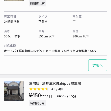
時間貸し可
貸出時間
タイプ
再入庫
24時間営業
平置き
可
長さ
車幅
高さ
500cm 以下
190cm 以下
200cm 以下
対応車種
オートバイ
軽自動車
コンパクトカー
中型車
ワンボックス
大型車・SUV
詳細へ
三宅邸_深井清水町akippa駐車場
4.8
/ 4件
¥450〜
/ 日
¥45〜 / 15分
時間貸し可