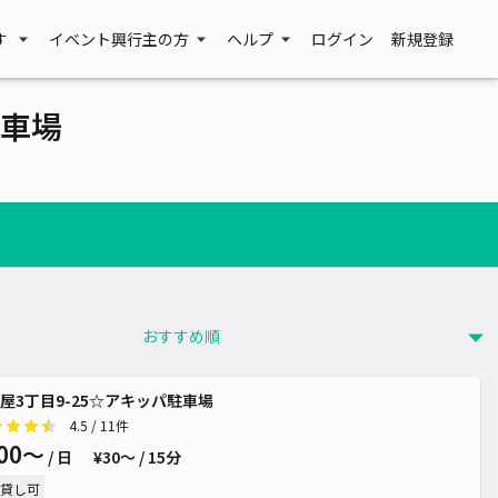
す
イベント興行主の方
ヘルプ
ログイン
新規登録
車場
屋3丁目9-25☆アキッパ駐車場
4.5
/ 11件
00〜
/ 日
¥30〜 / 15分
貸し可