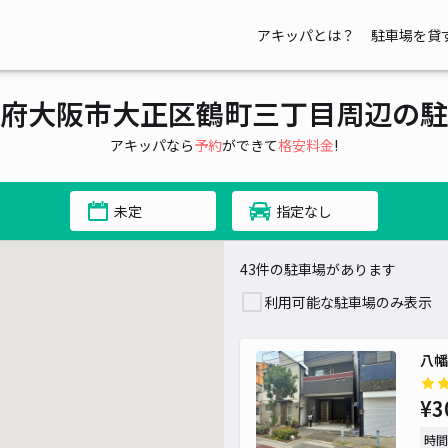
アキッパとは？
駐車場を貸
府大阪市大正区鶴町三丁目周辺の駐
アキッパなら
予約
ができて
格安料金
!
¥ 500~
未定
指定なし
¥ 500~
43件の駐車場があります
利用可能な駐車場のみ表示
八幡
¥3
時間