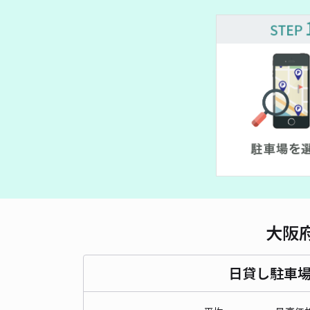
大阪
日貸し駐車