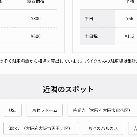
格
最安価格
平均
八幡
¥
300
平日
¥
66
¥7
時間
¥
600
土日祝
¥
113
貸出
をのぞく駐車料金から相場を算出しています。バイクのみの駐車場は集計
長さ
対応
近隣のスポット
USJ
京セラドーム
善光寺（大阪府大阪市此花区）
港区
¥3
清水寺（大阪府大阪市天王寺区）
あべのハルカス