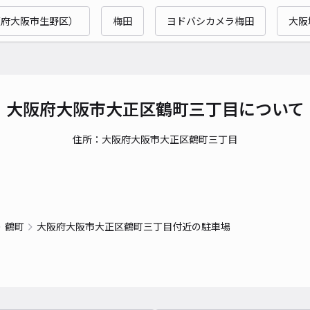
時間
阪府大阪市生野区）
梅田
ヨドバシカメラ梅田
大阪
貸出
長さ
対応
大阪府大阪市大正区鶴町三丁目について
住所：大阪府大阪市大正区鶴町三丁目
北村
¥5
鶴町
大阪府大阪市大正区鶴町三丁目付近の駐車場
時間
貸出
長さ