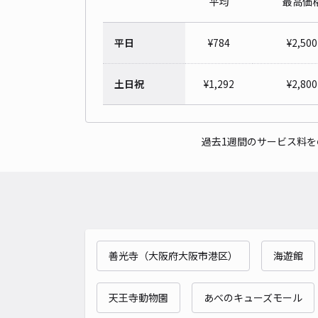
平均
最高価
平日
¥
784
¥
2,500
土日祝
¥
1,292
¥
2,800
過去1週間のサービス料
善光寺（大阪府大阪市港区）
海遊館
天王寺動物園
あべのキューズモール