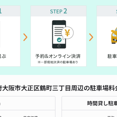
対応
池島
¥5
時間
貸出
長さ
府大阪市大正区鶴町三丁目周辺の駐車場料
対応
場
時間貸し駐