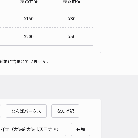
最高価格
最安価格
屋4丁目3-2☆アキッパ駐車場
5
/ 1件
¥
150
¥
30
50〜
/ 日
¥50〜 / 15分
貸し可
当日予約不可
¥
200
¥
50
時間
07:00 〜17:00
タイプ
平置き
再入庫
可
対象に含まれていません。
460cm 以下
車幅
230cm 以下
高さ
230cm 以下
車種
オートバイ
軽自動車
コンパクトカー
中型車
ワンボックス
大型車・SUV
詳細へ
なんばパークス
なんば駅
港晴1丁目10 港晴第4駐車場【軽専用】
4.6
/ 34件
63〜
吉祥寺（大阪府大阪市天王寺区）
長堀
/ 日
¥30〜 / 15分