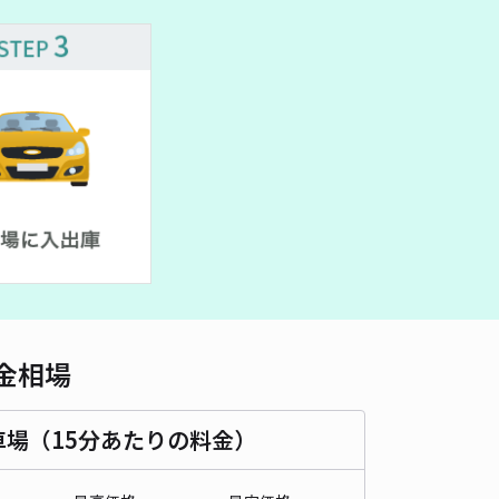
車種
オートバイ
軽自動車
コンパクトカー
中型車
ワンボックス
大型車・SUV
詳細へ
3丁目駐車場
5
/ 2件
00〜
/ 日
¥50〜 / 15分
貸し可
時間
24時間営業
タイプ
平置き
再入庫
可
500cm 以下
車幅
190cm 以下
高さ
制限なし
金相場
車種
オートバイ
軽自動車
コンパクトカー
中型車
ワンボックス
大型車・SUV
車場（15分あたりの料金）
詳細へ