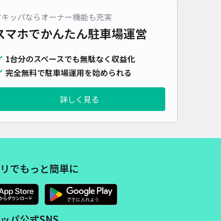
車種
オートバイ
軽自動車
コンパクトカー
中型車
ワンボックス
大型車・SUV
アキッパならオーナー機能も充実
スマホでかんたん
駐車場運営
詳細へ
1台分のスペースでも無駄なく収益化
完全無料で駐車場運用を始められる
け整骨院パーキング
4.6
/ 38件
00〜
詳しく見る
/ 日
¥50〜 / 15分
貸し可
時間
08:00 〜21:00
タイプ
平置き
再入庫
可
500cm 以下
車幅
190cm 以下
高さ
制限なし
リでもっと簡単に
車種
オートバイ
軽自動車
コンパクトカー
中型車
ワンボックス
大型車・SUV
詳細へ
ッパ公式SNS