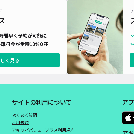
対応
に
ス
時間早く予約が可能に
車料金が常時10%OFF
みや
¥5
詳しく見る
時間
貸出
長さ
サイトの利用について
アプ
対応
よくある質問
利用規約
アキッパバリュープラス利用規約
アキ