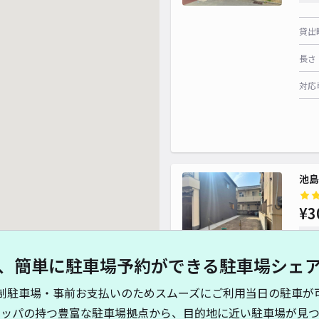
貸出
長さ
対応
池島
¥3
時間
、簡単に駐車場予約ができる駐車場シェ
貸出
制駐車場・事前お支払いのためスムーズにご利用当日の駐車が
長さ
キッパの持つ豊富な駐車場拠点から、目的地に近い駐車場が見つ