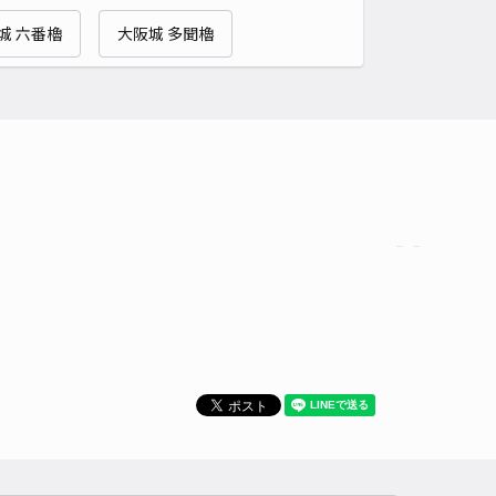
貸し可
城 六番櫓
大阪城 多聞櫓
時間
24時間営業
タイプ
平置き
再入庫
可
490cm 以下
車幅
250cm 以下
高さ
制限なし
車種
オートバイ
軽自動車
コンパクトカー
中型車
ワンボックス
大型車・SUV
詳細へ
2丁目15-22駐車場
5
/ 3件
00〜
/ 日
¥50〜 / 15分
貸し可
時間
24時間営業
タイプ
平置き
再入庫
可
500cm 以下
車幅
190cm 以下
高さ
制限なし