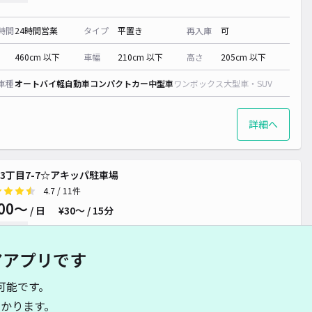
時間
24時間営業
タイプ
平置き
再入庫
可
460cm 以下
車幅
210cm 以下
高さ
205cm 以下
車種
オートバイ
軽自動車
コンパクトカー
中型車
ワンボックス
大型車・SUV
詳細へ
3丁目7-7☆アキッパ駐車場
4.7
/ 11件
00〜
/ 日
¥30〜 / 15分
貸し可
アアプリです
時間
24時間営業
タイプ
平置き
再入庫
可
可能です。
430cm 以下
車幅
250cm 以下
高さ
制限なし
かります。