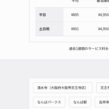
平均
最高価
平日
¥
805
¥
4,950
土日祝
¥
901
¥
4,950
過去1週間のサービス料
清水寺（大阪府大阪市天王寺区）
天王
なんばパークス
なんば駅
吉祥