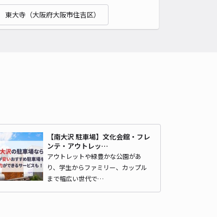
ルブラウン駐車場
東大寺（大阪府大阪市住吉区）
南大門 (四天王寺)まで徒歩 19分
4.7
/ 16件
00〜
/ 日
時間
24時間営業
タイプ
平置き
再入庫
可
500cm 以下
車幅
190cm 以下
高さ
制限なし
車種
オートバイ
軽自動車
コンパクトカー
中型車
ワンボックス
大型車・SUV
詳細へ
【南大沢 駐車場】文化会館・フレ
ンテ・アウトレッ…
アウトレットや緑豊かな公園があ
り、学生からファミリー、カップル
のメディックス地下1階駐車場【平日のみ：17:00~22:30】※夕方
のご利用限定
まで幅広い世代で…
南大門 (四天王寺)まで徒歩 19分
4.3
/ 16件
00〜
/ 日