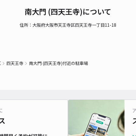
南大門 (四天王寺)について
貸出
長さ
住所：大阪府大阪市天王寺区四天王寺一丁目11-18
対応
区
四天王寺
南大門 (四天王寺)付近の駐車場
平井
¥7
に
貸出
ス
長さ
時間早く予約が可能に