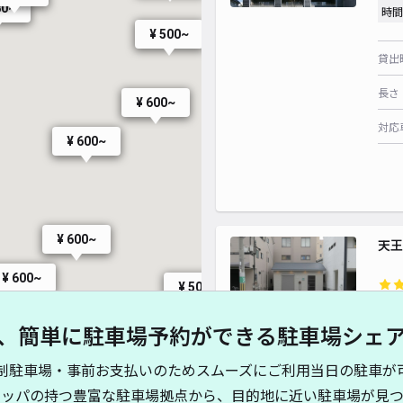
80~
時間
¥ 500~
¥ 480~
¥ 400~
¥ 298~
貸出
長さ
¥ 600~
¥ 400~
対応
¥ 600~
¥ 400~
¥ 600~
天王
¥ 600~
¥ 500~
¥8
¥ 580~
、簡単に駐車場予約ができる駐車場シェ
¥ 570~
¥ 500~
時間
¥ 600~
¥ 611~
制駐車場・事前お支払いのためスムーズにご利用当日の駐車が
¥ 300~
¥ 700~
貸出
キッパの持つ豊富な駐車場拠点から、目的地に近い駐車場が見つ