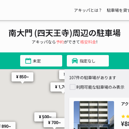
アキッパとは？
駐車場を貸
¥ 700~
南大門 (四天王寺)周辺の駐車場
アキッパなら
予約
ができて
格安料金
!
¥ 700~
¥ 700~
¥ 600~
未定
指定なし
¥ 550~
¥ 700~
¥ 850~
107件の駐車場があります
¥ 6
¥ 700~
¥ 1,200~
利用可能な駐車場のみ表示
¥ 1,700~
¥ 900~
¥ 500~
¥ 800~
¥ 1,500~
アク
¥ 500~
¥8
¥ 700~
¥ 890~