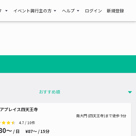
す
イベント興行主の方
ヘルプ
ログイン
新規登録
00~
アプレイス四天王寺
南大門 (四天王寺)まで徒歩 9分
4.7
/ 10件
80〜
/ 日
¥87〜 / 15分