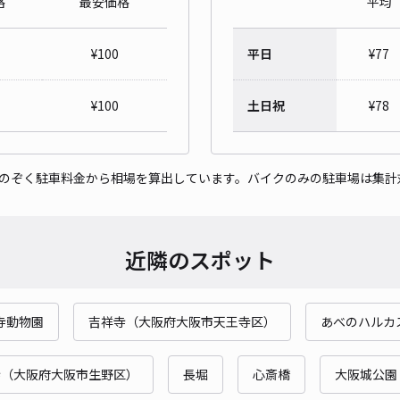
格
最安価格
平均
¥
100
平日
¥
77
浪速
¥
100
土日祝
¥
78
¥9
時間
をのぞく駐車料金から相場を算出しています。バイクのみの駐車場は集計
貸出
近隣のスポット
長さ
対応
寺動物園
吉祥寺（大阪府大阪市天王寺区）
あべのハルカ
寺（大阪府大阪市生野区）
長堀
心斎橋
大阪城公園