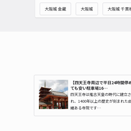
大阪城 金蔵
大阪城
大阪城 千貫
【四天王寺周辺で平日24時間停
ても安い駐車場16…
四天王寺は推古天皇の時代に建立
れ、1400年以上の歴史が刻まれた
緒ある寺院です…