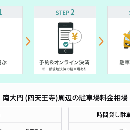
長さ
対応
¥ 470~
¥ 400~
¥ 450~
¥ 400~
~
猫間
¥6
時間
南大門 (四天王寺)周辺の駐車場料金相場
貸出
長さ
場
時間貸し駐
対応