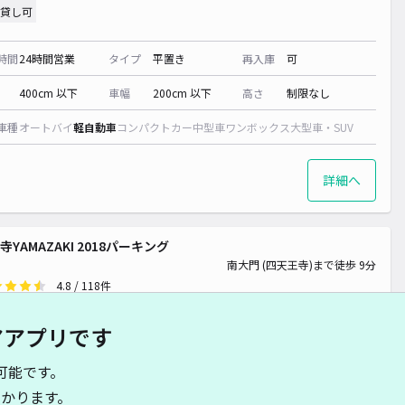
貸し可
時間
24時間営業
タイプ
平置き
再入庫
可
400cm 以下
車幅
200cm 以下
高さ
制限なし
車種
オートバイ
軽自動車
コンパクトカー
中型車
ワンボックス
大型車・SUV
¥ 100~
¥ 100~
詳細へ
寺YAMAZAKI 2018パーキング
南大門 (四天王寺)まで徒歩 9分
4.8
/ 118件
90〜
/ 日
¥88〜 / 15分
アアプリです
貸し可
可能です。
時間
24時間営業
タイプ
平置き
再入庫
可
かります。