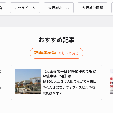
リト
櫓
京セラドーム
大阪城ホール
大阪城公園駅
¥5
貸出
おすすめ記事
長さ
でもっと見る
対応
め
【天王寺で平日24時間停めても安
い駐車場12選】最…
さ
&#160; 天王寺は大阪のなかでも梅田
由
やなんばに次いでオフィスビルや商
あべ
から
業施設が栄え…
¥5