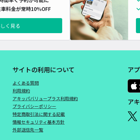
対応
車料金が常時10%OFF
詳しく見る
大阪
30
サイトの利用について
アプ
¥7
時間
よくある質問
利用規約
貸出
アキッパバリュープラス利用規約
アキ
プライバシーポリシー
長さ
特定商取引法に関する記載
対応
情報セキュリティ基本方針
外部送信先一覧