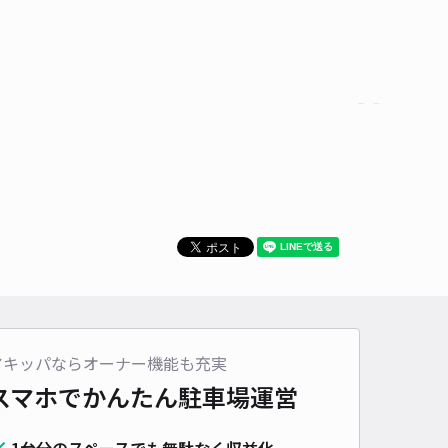
時間
17:00 〜22:30
タイプ
平置き
再入庫
不可
500cm 以下
車幅
200cm 以下
高さ
210cm 以下
車種
オートバイ
軽自動車
コンパクトカー
中型車
ワンボックス
大型車・SUV
詳細へ
邸_日本橋4丁目駐車場
南大門 (四天王寺)まで徒歩 20分
4.6
/ 14件
00〜
/ 日
アキッパならオーナー機能も充実
時間
24時間営業
タイプ
平置き
再入庫
可
スマホでかんたん
駐車場運営
340cm 以下
車幅
150cm 以下
高さ
制限なし
1台分のスペースでも無駄なく収益化