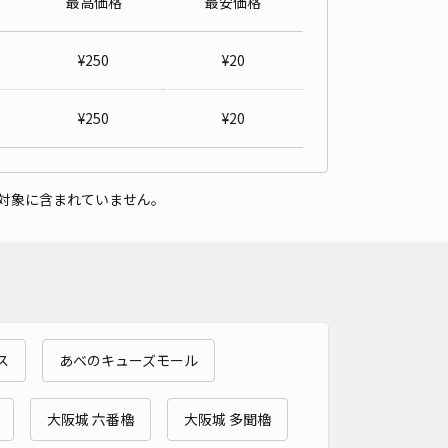
最高価格
最安価格
詳細へ
¥
250
¥
20
区下寺2-6駐車場【利用時間制限有り】
¥
250
¥
20
南大門 (四天王寺)まで徒歩 15分
4.4
/ 8件
00〜
/ 日
¥100〜 / 15分
貸し可
対象に含まれていません。
時間
09:00 〜17:00
タイプ
平置き
再入庫
可
500cm 以下
車幅
190cm 以下
高さ
制限なし
車種
オートバイ
軽自動車
コンパクトカー
中型車
ワンボックス
大型車・SUV
ス
あべのキューズモール
詳細へ
大阪城 六番櫓
大阪城 多聞櫓