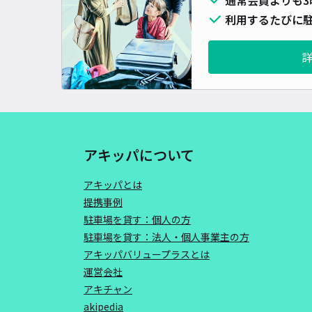
利用するたびに駐
アキッパについて
アキッパとは
提携事例
駐車場を貸す：個人の方
駐車場を貸す：法人・個人事業主の方
アキッパバリュープラスとは
運営会社
アキチャン
akipedia