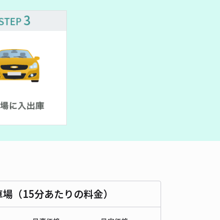
480cm 以下
車幅
180cm 以下
高さ
制限なし
車種
オートバイ
軽自動車
コンパクトカー
中型車
ワンボックス
大型車・SUV
詳細へ
川公園東側屋根付き駐車場 寺田町駅徒歩1分
南大門 (四天王寺)まで徒歩 14分
4.6
/ 24件
00〜
/ 日
¥60〜 / 15分
貸し可
時間
24時間営業
タイプ
平置き
再入庫
可
500cm 以下
車幅
190cm 以下
高さ
285cm 以下
車場（15分あたりの料金）
車種
オートバイ
軽自動車
コンパクトカー
中型車
ワンボックス
大型車・SUV