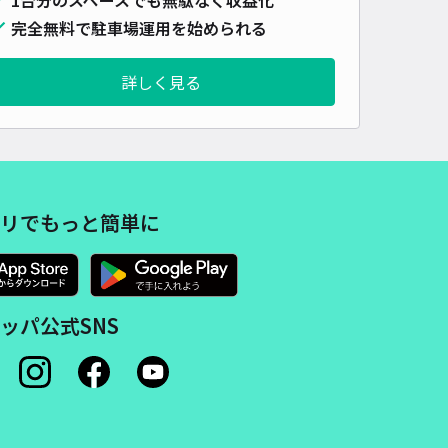
車種
オートバイ
軽自動車
コンパクトカー
中型車
ワンボックス
大型車・SUV
完全無料で駐車場運用を始められる
詳細へ
詳しく見る
市阿倍野区松崎町2丁目4 akippa駐車場(1)【ご利用時間:7:30~18:
】
南大門 (四天王寺)まで徒歩 20分
4.5
/ 104件
リでもっと簡単に
00〜
/ 日
¥70〜 / 15分
貸し可
時間
07:30 〜18:30
タイプ
平置き
再入庫
可
ッパ公式SNS
470cm 以下
車幅
170cm 以下
高さ
180cm 以下
車種
オートバイ
軽自動車
コンパクトカー
中型車
ワンボックス
大型車・SUV
詳細へ