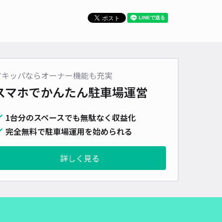
車種
オートバイ
軽自動車
コンパクトカー
中型車
ワンボックス
大型車・SUV
詳細へ
アキッパならオーナー機能も充実
 駐車場
スマホでかんたん
駐車場運営
0
/ 0件
00〜
/ 日
¥100〜 / 15分
1台分のスペースでも無駄なく収益化
貸し可
完全無料で駐車場運用を始められる
時間
24時間営業
タイプ
平置き
再入庫
可
詳しく見る
600cm 以下
車幅
200cm 以下
高さ
制限なし
車種
オートバイ
軽自動車
コンパクトカー
中型車
ワンボックス
大型車・SUV
詳細へ