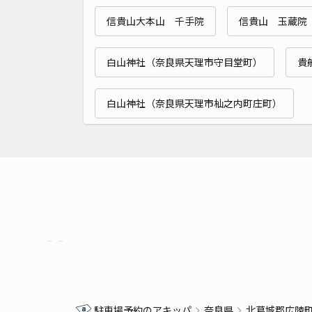
信貴山大本山 千手院
信貴山 玉蔵院
白山神社（奈良県天理市守目堂町）
貴
白山神社（奈良県天理市杣之内町庄町）
駐車場予約のアキッパ
奈良県
北葛城郡広陵