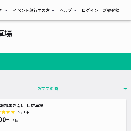
す
イベント興行主の方
ヘルプ
ログイン
新規登録
車場
城郡馬見南1丁目駐車場
5
/ 1件
00〜
/ 日