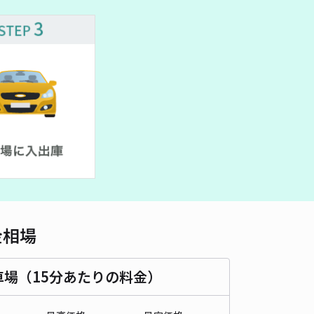
車種
オートバイ
軽自動車
コンパクトカー
中型車
ワンボックス
大型車・SUV
詳細へ
町 大垣内バス停前駐車場
4
/ 2件
40〜
/ 日
時間
24時間営業
タイプ
平置き
再入庫
可
500cm 以下
車幅
200cm 以下
高さ
制限なし
金相場
車種
オートバイ
軽自動車
コンパクトカー
中型車
ワンボックス
大型車・SUV
車場（15分あたりの料金）
詳細へ