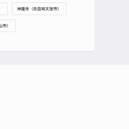
貸し可
）
神護寺（奈良県天理市）
時間
24時間営業
タイプ
平置き
再入庫
可
山市）
500cm 以下
車幅
190cm 以下
高さ
制限なし
車種
オートバイ
軽自動車
コンパクトカー
中型車
ワンボックス
大型車・SUV
詳細へ
丘陵公園中央駐車場フェンス裏A
0
/ 0件
00〜
/ 日
時間
08:00 〜18:00
タイプ
平置き
再入庫
可
500cm 以下
車幅
190cm 以下
高さ
制限なし