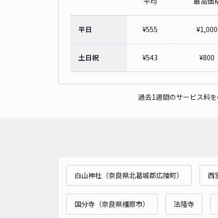
平均
最高価
平日
¥
555
¥
1,000
土日祝
¥
543
¥
800
過去1週間のサービス料
白山神社（奈良県北葛城郡広陵町）
西
国分寺（奈良県橿原市）
法隆寺