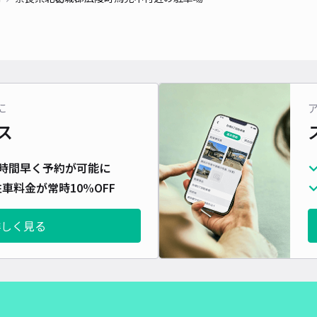
対応
に
大谷
ス
¥5
時間早く予約が可能に
時間
車料金が常時10%OFF
貸出
詳しく見る
長さ
対応