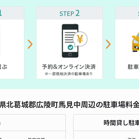
対応
広陵
¥5
貸出
長さ
県北葛城郡広陵町馬見中周辺の駐車場料
対応
場
時間貸し駐