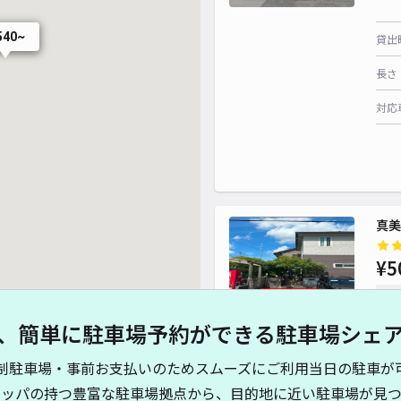
540~
貸出
長さ
対応
真美
¥5
時間
、簡単に駐車場予約ができる駐車場シェ
貸出
制駐車場・事前お支払いのためスムーズにご利用当日の駐車が
長さ
キッパの持つ豊富な駐車場拠点から、目的地に近い駐車場が見つ