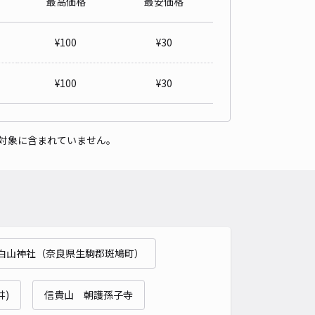
最高価格
最安価格
マコーポレーション第2駐車場【平日のみ】
0
/ 0件
¥
100
¥
30
,000〜
/ 日
¥
100
¥
30
時間
24時間営業
タイプ
平置き
再入庫
可
対象に含まれていません。
500cm 以下
車幅
255cm 以下
高さ
制限なし
車種
オートバイ
軽自動車
コンパクトカー
中型車
ワンボックス
大型車・SUV
詳細へ
白山神社（奈良県生駒郡斑鳩町）
ス駐車場（奈良県香芝市すみれ野1-1-12）
5
/ 1件
00〜
井)
信貴山 朝護孫子寺
/ 日
¥30〜 / 15分