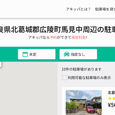
アキッパとは？
駐車場を貸
良県北葛城郡広陵町馬見中周辺の駐
アキッパなら
予約
ができて
格安料金
!
未定
指定なし
10件の駐車場があります
利用可能な駐車場のみ表示
北葛
¥5