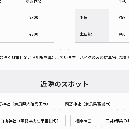
格
最安価格
平均
ヤシ
¥
300
平日
¥
58
¥1
¥
300
土日祝
¥
60
貸出
をのぞく駐車料金から相場を算出しています。バイクのみの駐車場は集計
長さ
対応
近隣のスポット
宮神社（奈良県大和高田市）
西宮神社（奈良県葛城市）
ブリ
¥3
白山神社（奈良県天理市吉田町）
橿原神宮
三井(赤染の