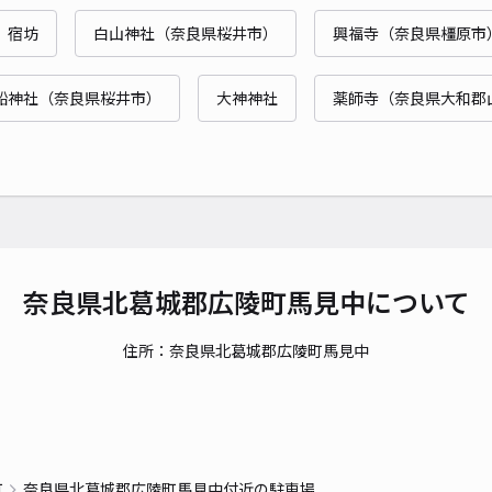
時間
 宿坊
白山神社（奈良県桜井市）
興福寺（奈良県橿原市
貸出
船神社（奈良県桜井市）
大神神社
薬師寺（奈良県大和郡
長さ
対応
馬見
奈良県北葛城郡広陵町馬見中について
¥5
住所：奈良県北葛城郡広陵町馬見中
貸出
長さ
町
奈良県北葛城郡広陵町馬見中付近の駐車場