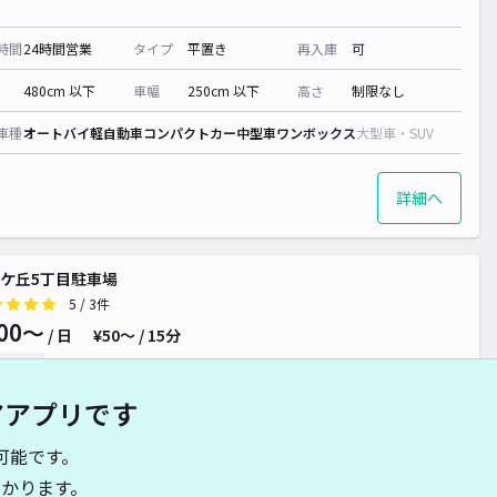
時間
24時間営業
タイプ
平置き
再入庫
可
480cm 以下
車幅
250cm 以下
高さ
制限なし
車種
オートバイ
軽自動車
コンパクトカー
中型車
ワンボックス
大型車・SUV
詳細へ
ケ丘5丁目駐車場
5
/ 3件
00〜
/ 日
¥50〜 / 15分
貸し可
アアプリです
時間
24時間営業
タイプ
平置き
再入庫
可
可能です。
500cm 以下
車幅
190cm 以下
高さ
制限なし
かります。