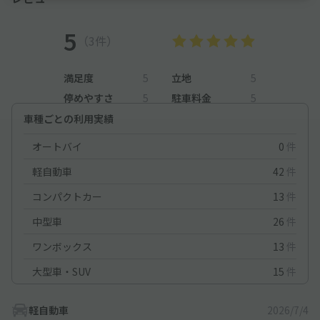
5
（3件）
満足度
5
立地
5
停めやすさ
5
駐車料金
5
車種ごとの利用実績
オートバイ
0
件
軽自動車
42
件
コンパクトカー
13
件
中型車
26
件
ワンボックス
13
件
大型車・SUV
15
件
軽自動車
2026/7/4