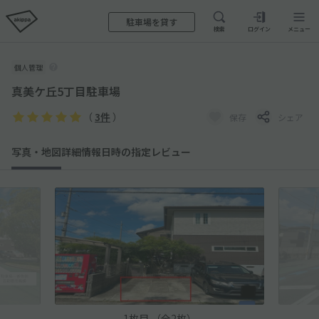
駐車場を貸す
検索
ログイン
メニュー
個人管理
真美ケ丘5丁目駐車場
（
3件
）
保存
シェア
写真・地図
詳細情報
日時の指定
レビュー
1
枚目 （
全
2
枚
）