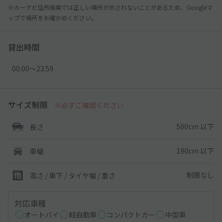
※カーナビ住所検索では正しい場所が示されないことがあるため、Googleマ
ップで場所をお確かめください。
貸出時間
00:00〜23:59
サイズ制限
※必ずご確認ください
500cm 以下
長さ
190cm 以下
車幅
制限なし
高さ / 車下 / タイヤ幅 /
重さ
対応車種
オートバイ
軽自動車
コンパクトカー
中型車