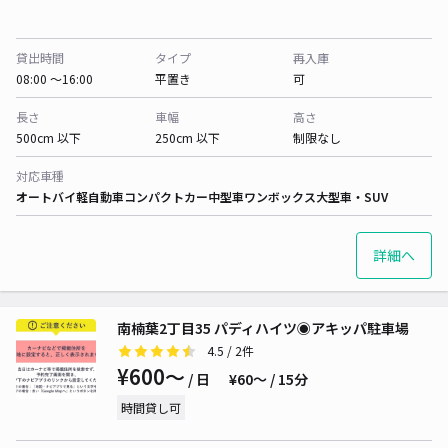
貸出時間
タイプ
再入庫
08:00 〜16:00
平置き
可
長さ
車幅
高さ
500cm 以下
250cm 以下
制限なし
対応車種
オートバイ
軽自動車
コンパクトカー
中型車
ワンボックス
大型車・SUV
詳細へ
南楠葉2丁目35 パディハイツ◉アキッパ駐車場
4.5
/ 2件
¥600〜
/ 日
¥60〜 / 15分
時間貸し可