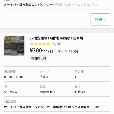
オートバイ
軽自動車
コンパクトカー
中型車
ワンボックス
大型車・SUV
詳細へ
八幡安居塚14番地3akippa駐車場
5
/ 5件
¥300〜
/ 日
¥50〜 / 15分
時間貸し可
貸出時間
タイプ
再入庫
07:00 〜18:00
平置き
可
長さ
車幅
高さ
500cm 以下
190cm 以下
制限なし
対応車種
オートバイ
軽自動車
コンパクトカー
中型車
ワンボックス
大型車・SUV