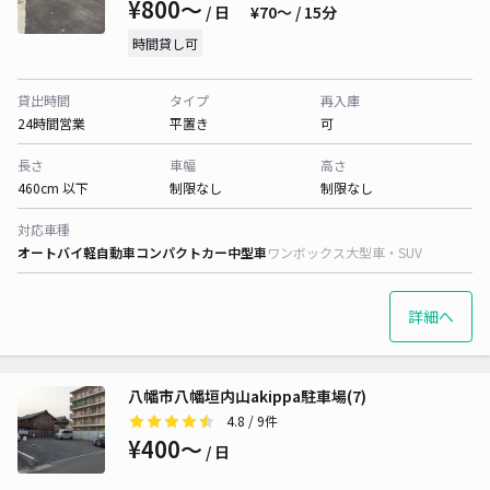
¥800〜
/ 日
¥70〜 / 15分
時間貸し可
貸出時間
タイプ
再入庫
24時間営業
平置き
可
長さ
車幅
高さ
460cm 以下
制限なし
制限なし
対応車種
オートバイ
軽自動車
コンパクトカー
中型車
ワンボックス
大型車・SUV
詳細へ
八幡市八幡垣内山akippa駐車場(7)
4.8
/ 9件
¥400〜
/ 日