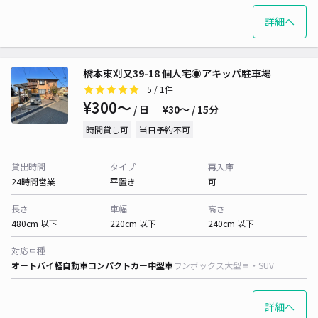
詳細へ
橋本東刈又39-18 個人宅◉アキッパ駐車場
5
/ 1件
¥300〜
/ 日
¥30〜 / 15分
時間貸し可
当日予約不可
貸出時間
タイプ
再入庫
24時間営業
平置き
可
長さ
車幅
高さ
480cm 以下
220cm 以下
240cm 以下
対応車種
オートバイ
軽自動車
コンパクトカー
中型車
ワンボックス
大型車・SUV
詳細へ