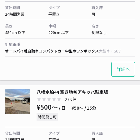
貸出時間
タイプ
再入庫
24時間営業
平置き
可
長さ
車幅
高さ
480cm 以下
220cm 以下
制限なし
対応車種
オートバイ
軽自動車
コンパクトカー
中型車
ワンボックス
大型車・SUV
詳細へ
八幡水珀44 空き地◉アキッパ駐車場
0
/ 0件
¥500〜
/ 日
¥50〜 / 15分
時間貸し可
貸出時間
タイプ
再入庫
24時間営業
平置き
可