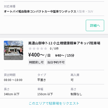
対応車種
オートバイ
軽自動車
コンパクトカー
中型車
ワンボックス
大型車・SUV
詳細へ
美濃山御幸7-12 小土橋健康館◉アキッパ駐車場
0
/ 0件
¥400〜
/ 日
¥40〜 / 15分
時間貸し可
当日予約不可
貸出時間
タイプ
再入庫
08:00 〜18:00
平置き
可
長さ
車幅
高さ
340cm 以下
150cm 以下
制限なし
このエリアで駐車場をリクエスト
対応車種