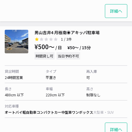
詳細へ
男山吉井4 月極南◉アキッパ駐車場
1
/ 3件
¥500〜
/ 日
¥50〜 / 15分
時間貸し可
当日予約不可
貸出時間
タイプ
再入庫
24時間営業
平置き
可
長さ
車幅
高さ
480cm 以下
220cm 以下
制限なし
対応車種
オートバイ
軽自動車
コンパクトカー
中型車
ワンボックス
大型車・SUV
詳細へ