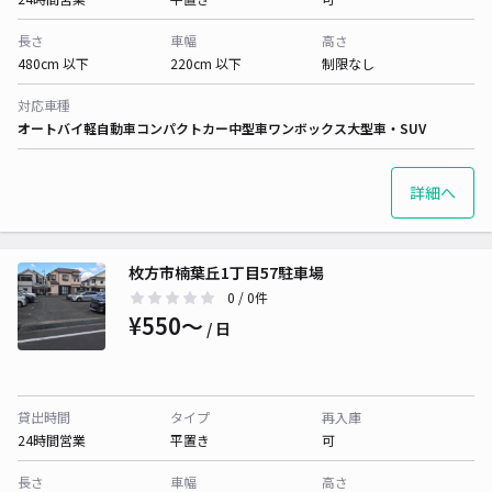
長さ
車幅
高さ
480cm 以下
220cm 以下
制限なし
対応車種
オートバイ
軽自動車
コンパクトカー
中型車
ワンボックス
大型車・SUV
詳細へ
枚方市楠葉丘1丁目57駐車場
0
/ 0件
¥550〜
/ 日
貸出時間
タイプ
再入庫
24時間営業
平置き
可
長さ
車幅
高さ