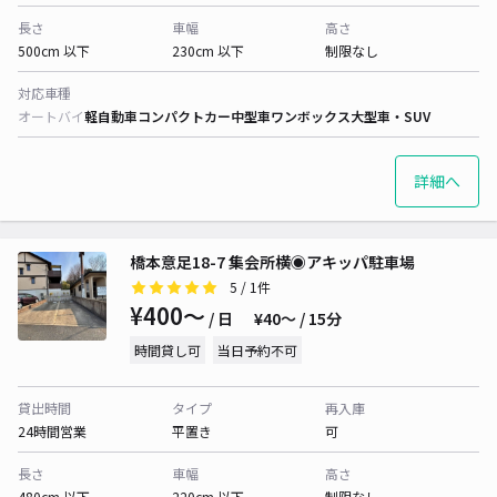
長さ
車幅
高さ
500cm 以下
230cm 以下
制限なし
対応車種
オートバイ
軽自動車
コンパクトカー
中型車
ワンボックス
大型車・SUV
詳細へ
橋本意足18-7 集会所横◉アキッパ駐車場
5
/ 1件
¥400〜
/ 日
¥40〜 / 15分
時間貸し可
当日予約不可
貸出時間
タイプ
再入庫
24時間営業
平置き
可
長さ
車幅
高さ
480cm 以下
220cm 以下
制限なし