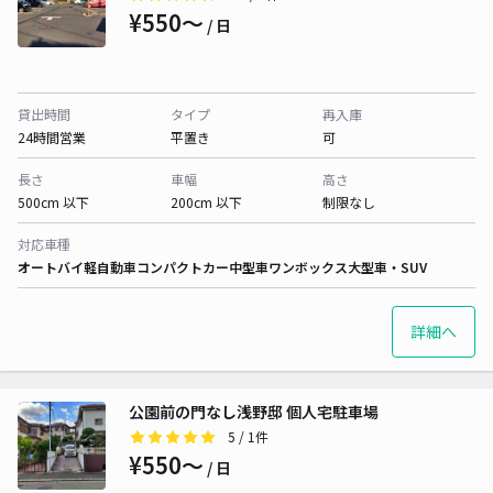
¥550〜
/ 日
貸出時間
タイプ
再入庫
24時間営業
平置き
可
長さ
車幅
高さ
500cm 以下
200cm 以下
制限なし
対応車種
オートバイ
軽自動車
コンパクトカー
中型車
ワンボックス
大型車・SUV
詳細へ
公園前の門なし浅野邸 個人宅駐車場
5
/ 1件
¥550〜
/ 日