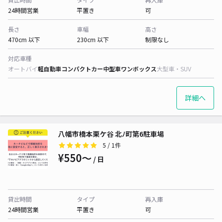
24時間営業
平置き
可
長さ
車幅
高さ
470cm 以下
230cm 以下
制限なし
対応車種
オートバイ
軽自動車
コンパクトカー
中型車
ワンボックス
大型車・SUV
詳細へ
八幡市橋本栗ケ谷 北ﾉ町第6駐車場
5
/ 1件
¥550〜
/ 日
貸出時間
タイプ
再入庫
24時間営業
平置き
可