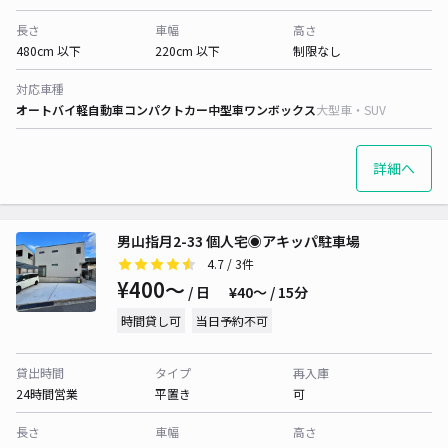
長さ
車幅
高さ
480cm 以下
220cm 以下
制限なし
対応車種
オートバイ
軽自動車
コンパクトカー
中型車
ワンボックス
大型車・SUV
詳細へ
男山指月2-33 個人宅◉アキッパ駐車場
4.7
/ 3件
¥400〜
/ 日
¥40〜 / 15分
時間貸し可
当日予約不可
貸出時間
タイプ
再入庫
24時間営業
平置き
可
長さ
車幅
高さ