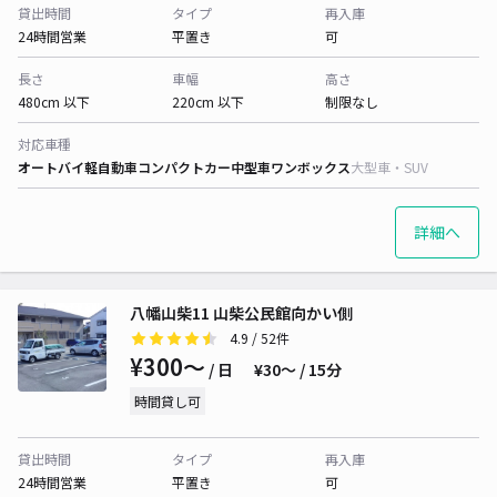
貸出時間
タイプ
再入庫
24時間営業
平置き
可
長さ
車幅
高さ
480cm 以下
220cm 以下
制限なし
対応車種
オートバイ
軽自動車
コンパクトカー
中型車
ワンボックス
大型車・SUV
詳細へ
八幡山柴11 山柴公民館向かい側
4.9
/ 52件
¥300〜
/ 日
¥30〜 / 15分
時間貸し可
貸出時間
タイプ
再入庫
24時間営業
平置き
可