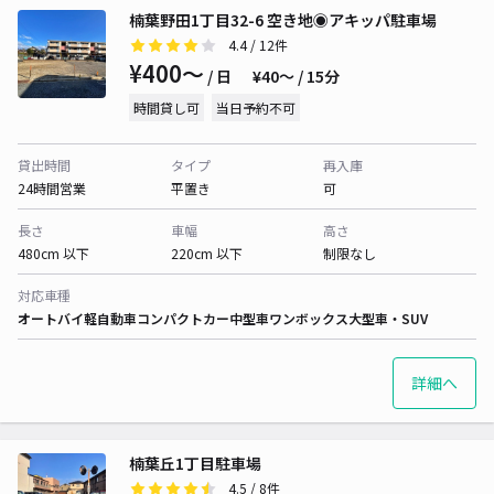
楠葉野田1丁目32-6 空き地◉アキッパ駐車場
4.4
/ 12件
¥400〜
/ 日
¥40〜 / 15分
時間貸し可
当日予約不可
貸出時間
タイプ
再入庫
24時間営業
平置き
可
長さ
車幅
高さ
480cm 以下
220cm 以下
制限なし
対応車種
オートバイ
軽自動車
コンパクトカー
中型車
ワンボックス
大型車・SUV
詳細へ
楠葉丘1丁目駐車場
4.5
/ 8件