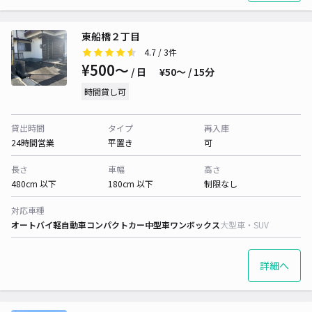
東船橋２丁目
4.7
/ 3件
¥500〜
/ 日
¥50〜 / 15分
時間貸し可
貸出時間
タイプ
再入庫
24時間営業
平置き
可
長さ
車幅
高さ
480cm 以下
180cm 以下
制限なし
対応車種
オートバイ
軽自動車
コンパクトカー
中型車
ワンボックス
大型車・SUV
詳細へ