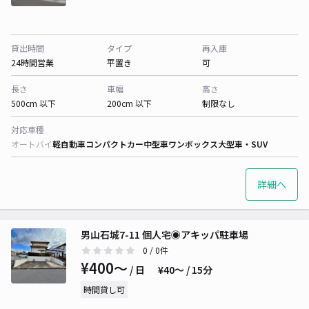
貸出時間
タイプ
再入庫
24時間営業
平置き
可
長さ
車幅
高さ
500cm 以下
200cm 以下
制限なし
対応車種
オートバイ
軽自動車
コンパクトカー
中型車
ワンボックス
大型車・SUV
詳細へ
男山石城7-11 個人宅◉アキッパ駐車場
0
/ 0件
¥400〜
/ 日
¥40〜 / 15分
時間貸し可