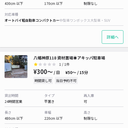
430cm 以下
170cm 以下
制限なし
対応車種
オートバイ
軽自動車
コンパクトカー
中型車
ワンボックス
大型車・SUV
詳細へ
八幡神原118 資材置場◉アキッパ駐車場
1
/ 1件
¥300〜
/ 日
¥50〜 / 15分
時間貸し可
当日予約不可
貸出時間
タイプ
再入庫
24時間営業
平置き
可
長さ
車幅
高さ
480cm 以下
220cm 以下
制限なし