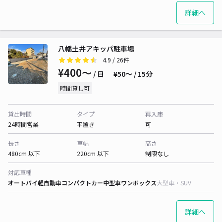
詳細へ
八幡土井アキッパ駐車場
4.9
/ 26件
¥400〜
/ 日
¥50〜 / 15分
時間貸し可
貸出時間
タイプ
再入庫
24時間営業
平置き
可
長さ
車幅
高さ
480cm 以下
220cm 以下
制限なし
対応車種
オートバイ
軽自動車
コンパクトカー
中型車
ワンボックス
大型車・SUV
詳細へ