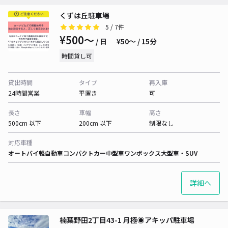
くずは丘駐車場
5
/ 7件
¥500〜
/ 日
¥50〜 / 15分
時間貸し可
貸出時間
タイプ
再入庫
24時間営業
平置き
可
長さ
車幅
高さ
500cm 以下
200cm 以下
制限なし
対応車種
オートバイ
軽自動車
コンパクトカー
中型車
ワンボックス
大型車・SUV
詳細へ
楠葉野田2丁目43-1 月極◉アキッパ駐車場