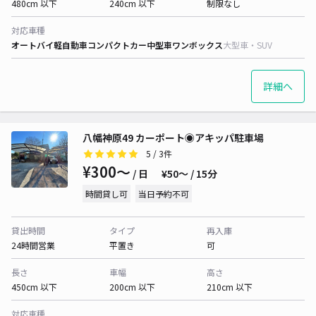
480cm 以下
240cm 以下
制限なし
対応車種
オートバイ
軽自動車
コンパクトカー
中型車
ワンボックス
大型車・SUV
詳細へ
八幡神原49 カーポート◉アキッパ駐車場
5
/ 3件
¥300〜
/ 日
¥50〜 / 15分
時間貸し可
当日予約不可
貸出時間
タイプ
再入庫
24時間営業
平置き
可
長さ
車幅
高さ
450cm 以下
200cm 以下
210cm 以下
対応車種