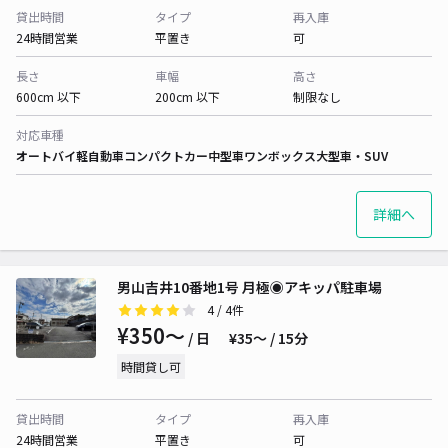
貸出時間
タイプ
再入庫
24時間営業
平置き
可
長さ
車幅
高さ
600cm 以下
200cm 以下
制限なし
対応車種
オートバイ
軽自動車
コンパクトカー
中型車
ワンボックス
大型車・SUV
詳細へ
男山吉井10番地1号 月極◉アキッパ駐車場
4
/ 4件
¥350〜
/ 日
¥35〜 / 15分
時間貸し可
貸出時間
タイプ
再入庫
24時間営業
平置き
可