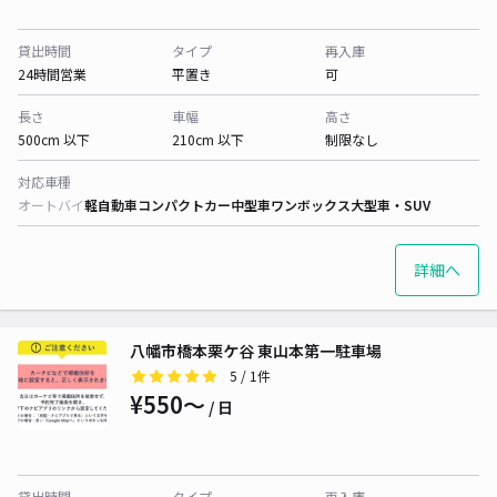
貸出時間
タイプ
再入庫
24時間営業
平置き
可
長さ
車幅
高さ
500cm 以下
210cm 以下
制限なし
対応車種
オートバイ
軽自動車
コンパクトカー
中型車
ワンボックス
大型車・SUV
詳細へ
八幡市橋本栗ケ谷 東山本第一駐車場
5
/ 1件
¥550〜
/ 日
貸出時間
タイプ
再入庫