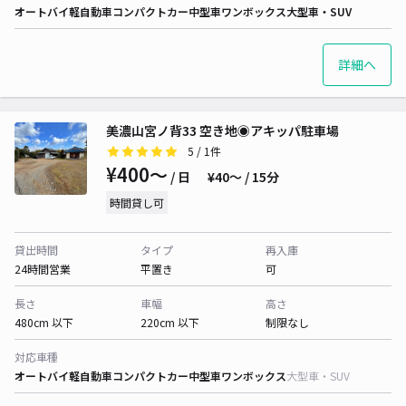
オートバイ
軽自動車
コンパクトカー
中型車
ワンボックス
大型車・SUV
詳細へ
美濃山宮ノ背33 空き地◉アキッパ駐車場
5
/ 1件
¥400〜
/ 日
¥40〜 / 15分
時間貸し可
貸出時間
タイプ
再入庫
24時間営業
平置き
可
長さ
車幅
高さ
480cm 以下
220cm 以下
制限なし
対応車種
オートバイ
軽自動車
コンパクトカー
中型車
ワンボックス
大型車・SUV