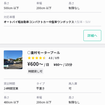
長さ
車幅
高さ
500cm 以下
200cm 以下
制限なし
対応車種
オートバイ
軽自動車
コンパクトカー
中型車
ワンボックス
大型車・SUV
詳細へ
○重村モータープール
4.8
/ 6件
¥600〜
/ 日
¥60〜 / 15分
時間貸し可
貸出時間
タイプ
再入庫
24時間営業
平置き
可
長さ
車幅
高さ
480cm 以下
200cm 以下
制限なし