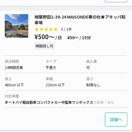
楠葉野田2-39-24 MAISONDE華の杜◉アキッパ駐
車場
5
/ 1件
¥500〜
/ 日
¥50〜 / 15分
時間貸し可
貸出時間
タイプ
再入庫
24時間営業
平置き
可
長さ
車幅
高さ
480cm 以下
220cm 以下
制限なし
対応車種
オートバイ
軽自動車
コンパクトカー
中型車
ワンボックス
大型車・SUV
詳細へ