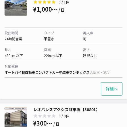
5
/ 1件
¥1,000〜
/ 日
貸出時間
タイプ
再入庫
24時間営業
平置き
可
長さ
車幅
高さ
480cm 以下
220cm 以下
制限なし
対応車種
オートバイ
軽自動車
コンパクトカー
中型車
ワンボックス
大型車・SUV
詳細へ
レオパレスアクシス駐車場【30801】
0
/ 0件
¥300〜
/ 日