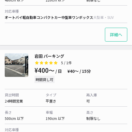
対応車種
オートバイ
軽自動車
コンパクトカー
中型車
ワンボックス
大型車・SUV
詳細へ
岩田 パーキング
5
/ 1件
¥400〜
/ 日
¥40〜 / 15分
時間貸し可
貸出時間
タイプ
再入庫
24時間営業
平置き
可
長さ
車幅
高さ
500cm 以下
190cm 以下
制限なし
対応車種