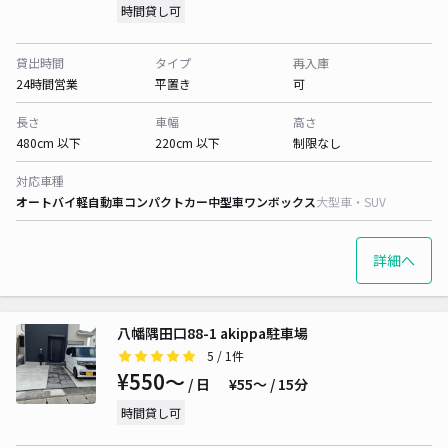
時間貸し可
貸出時間
タイプ
再入庫
24時間営業
平置き
可
長さ
車幅
高さ
480cm 以下
220cm 以下
制限なし
対応車種
オートバイ
軽自動車
コンパクトカー
中型車
ワンボックス
大型車・SUV
詳細へ
八幡隅田口88-1 akippa駐車場
5
/ 1件
¥550〜
/ 日
¥55〜 / 15分
時間貸し可