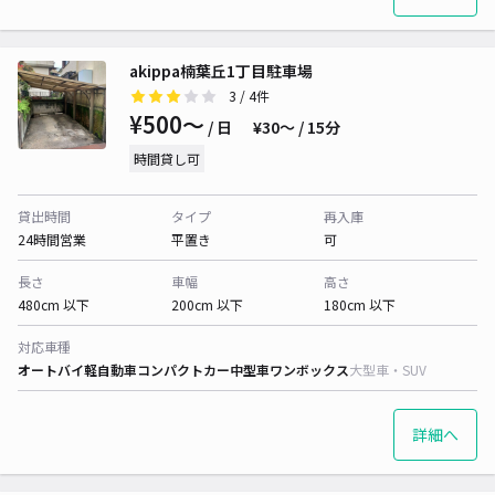
akippa楠葉丘1丁目駐車場
3
/ 4件
¥500〜
/ 日
¥30〜 / 15分
時間貸し可
貸出時間
タイプ
再入庫
24時間営業
平置き
可
長さ
車幅
高さ
480cm 以下
200cm 以下
180cm 以下
対応車種
オートバイ
軽自動車
コンパクトカー
中型車
ワンボックス
大型車・SUV
詳細へ