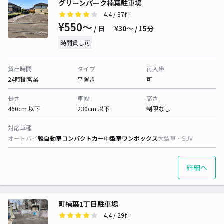
グリーンパーク楠葉駐車場
4.4
/ 37件
¥550〜
/ 日
¥30〜 / 15分
時間貸し可
貸出時間
タイプ
再入庫
24時間営業
平置き
可
長さ
車幅
高さ
460cm 以下
230cm 以下
制限なし
対応車種
オートバイ
軽自動車
コンパクトカー
中型車
ワンボックス
大型車・SUV
詳細へ
町楠葉1丁目駐車場
4.4
/ 29件