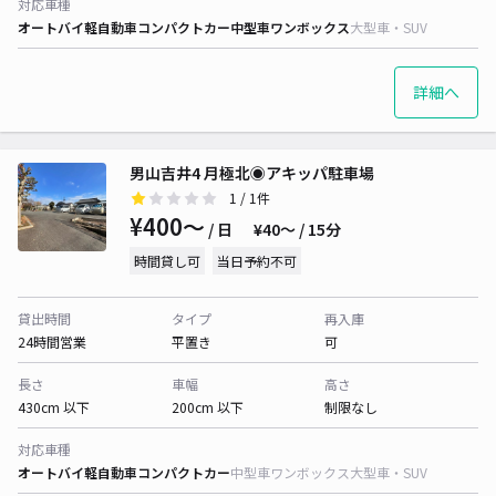
対応車種
オートバイ
軽自動車
コンパクトカー
中型車
ワンボックス
大型車・SUV
詳細へ
男山吉井4 月極北◉アキッパ駐車場
1
/ 1件
¥400〜
/ 日
¥40〜 / 15分
時間貸し可
当日予約不可
貸出時間
タイプ
再入庫
24時間営業
平置き
可
長さ
車幅
高さ
430cm 以下
200cm 以下
制限なし
対応車種
オートバイ
軽自動車
コンパクトカー
中型車
ワンボックス
大型車・SUV