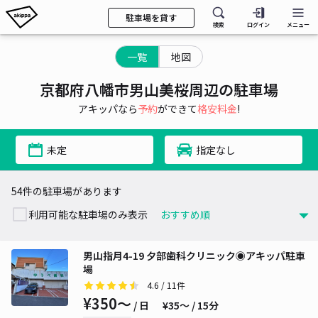
駐車場を貸す
検索
ログイン
メニュー
一覧
地図
京都府八幡市男山美桜周辺の駐車場
アキッパなら
予約
ができて
格安料金
!
未定
指定なし
54件の駐車場があります
利用可能な駐車場のみ表示
男山指月4-19 夕部歯科クリニック◉アキッパ駐車
場
4.6
/ 11件
¥350〜
/ 日
¥35〜 / 15分