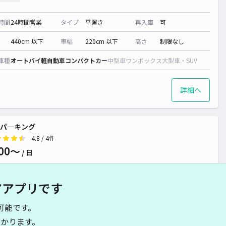
時間
24時間営業
タイプ
平置き
再入庫
可
440cm 以下
車幅
220cm 以下
高さ
制限なし
車種
オートバイ
軽自動車
コンパクトカー
中型車
ワンボックス
大型車・SUV
詳細へ
パ―キング
4.8
/ 4件
00〜
/ 日
アアプリです
時間
24時間営業
タイプ
平置き
再入庫
可
可能です。
480cm 以下
車幅
180cm 以下
高さ
制限なし
かります。