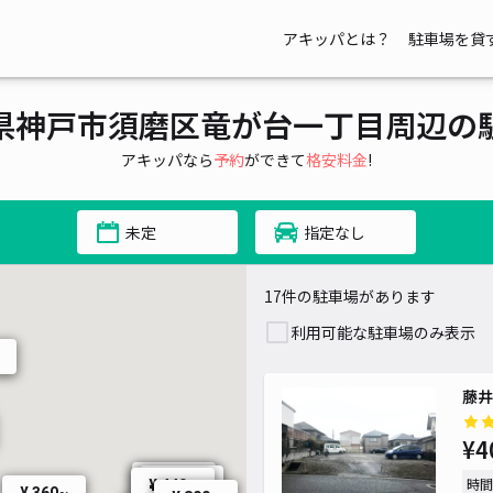
アキッパとは？
駐車場を貸
県神戸市須磨区竜が台一丁目周辺の
アキッパなら
予約
ができて
格安料金
!
未定
指定なし
17件の駐車場があります
利用可能な駐車場のみ表示
藤井
¥4
¥ 450~
時間
¥ 450~
¥ 440~
¥ 360~