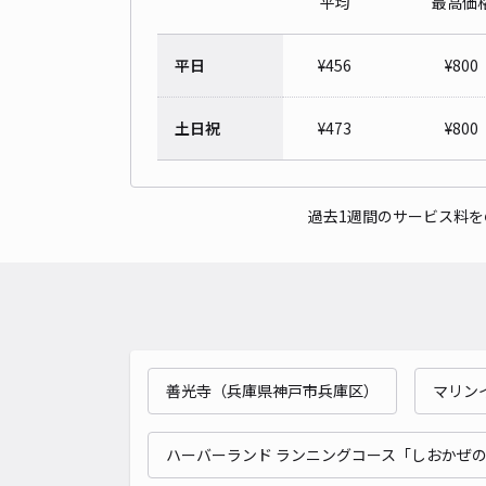
平均
最高価
平日
¥
456
¥
800
土日祝
¥
473
¥
800
過去1週間のサービス料
善光寺（兵庫県神戸市兵庫区）
マリン
ハーバーランド ランニングコース「しおかぜ