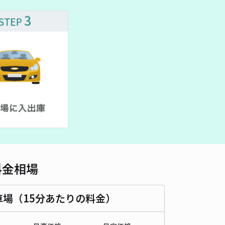
車種
オートバイ
軽自動車
コンパクトカー
中型車
ワンボックス
大型車・SUV
詳細へ
合2丁目駐車場
5
/ 4件
50〜
/ 日
時間
24時間営業
タイプ
平置き
再入庫
可
490cm 以下
車幅
190cm 以下
高さ
制限なし
料金相場
車種
オートバイ
軽自動車
コンパクトカー
中型車
ワンボックス
大型車・SUV
車場（15分あたりの料金）
詳細へ