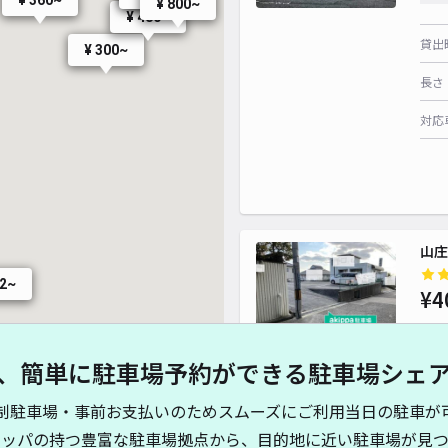
¥ 800~
¥ 480~
貸出
¥ 300~
長さ
対応
山庄
72~
¥4
、簡単に駐車場予約ができる駐車場シェ
貸出
制駐車場・事前お支払いのためスムーズにご利用当日の駐車が
長さ
キッパの持つ豊富な駐車場拠点から、目的地に近い駐車場が見つ