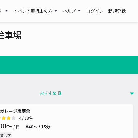
す
イベント興行主の方
ヘルプ
ログイン
新規登録
駐車場
ガレージ東落合
4
/ 18件
00〜
/ 日
¥40〜 / 15分
貸し可