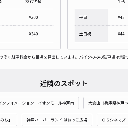
格
最安価格
平均
落合
¥
300
平日
¥
42
¥5
時間
¥
340
土日祝
¥
44
貸出
をのぞく駐車料金から相場を算出しています。バイクのみの駐車場は集計
長さ
対応
近隣のスポット
インフォメーション イオンモール神戸南
大倉山（兵庫県神戸
藤井
¥3
のみち」
神戸ハーバーランド はねっこ広場
ＯＳシネマズ