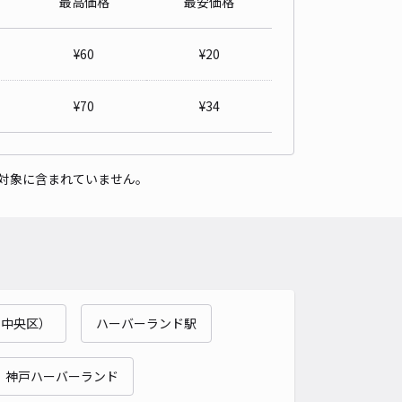
最高価格
最安価格
駐車場
4.5
/ 91件
¥
60
¥
20
50〜
/ 日
¥50〜 / 15分
貸し可
¥
70
¥
34
時間
24時間営業
タイプ
平置き
再入庫
可
対象に含まれていません。
500cm 以下
車幅
230cm 以下
高さ
制限なし
車種
オートバイ
軽自動車
コンパクトカー
中型車
ワンボックス
大型車・SUV
詳細へ
市中央区）
ハーバーランド駅
ガレージ妙法寺小崎
4.3
/ 18件
60〜
 神戸ハーバーランド
/ 日
¥40〜 / 15分