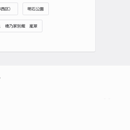
貸し可
市西区）
明石公園
時間
24時間営業
タイプ
平置き
再入庫
可
泉 橋乃家別館 嵐翠
420cm 以下
車幅
170cm 以下
高さ
制限なし
車種
オートバイ
軽自動車
コンパクトカー
中型車
ワンボックス
大型車・SUV
詳細へ
ガレージ妙法寺谷野
て
4.4
/ 44件
00〜
/ 日
¥30〜 / 15分
貸し可
時間
24時間営業
タイプ
平置き
再入庫
可
460cm 以下
車幅
180cm 以下
高さ
制限なし