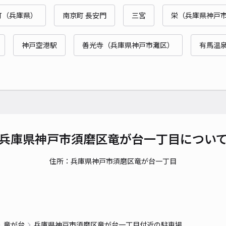
時間
町（兵庫県）
南京町 長安門
三宮
栄（兵庫県神戸
貸出
神戸空港駅
善光寺（兵庫県神戸市灘区）
有馬温
長さ
対応
藤井
兵庫県神戸市須磨区竜が台一丁目につい
¥3
住所：兵庫県神戸市須磨区竜が台一丁目
時間
貸出
長さ
竜が台
兵庫県神戸市須磨区竜が台一丁目付近の駐車場