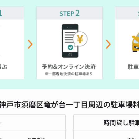
対応
北落
¥5
貸出
長さ
神戸市須磨区竜が台一丁目周辺の駐車場
対応
場
時間貸し駐