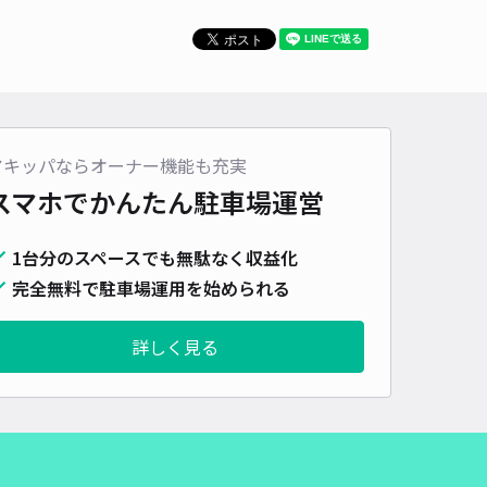
車種
オートバイ
軽自動車
コンパクトカー
中型車
ワンボックス
大型車・SUV
詳細へ
アキッパならオーナー機能も充実
合アキッパ駐車場(1)
スマホでかんたん
駐車場運営
5
/ 1件
50〜
/ 日
¥35〜 / 15分
1台分のスペースでも無駄なく収益化
貸し可
完全無料で駐車場運用を始められる
時間
24時間営業
タイプ
平置き
再入庫
可
詳しく見る
500cm 以下
車幅
330cm 以下
高さ
制限なし
車種
オートバイ
軽自動車
コンパクトカー
中型車
ワンボックス
大型車・SUV
詳細へ