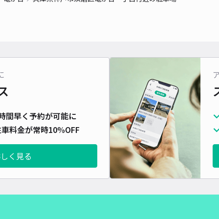
対応
に
北落
ス
¥3
時間早く予約が可能に
時間
車料金が常時10%OFF
貸出
詳しく見る
長さ
対応