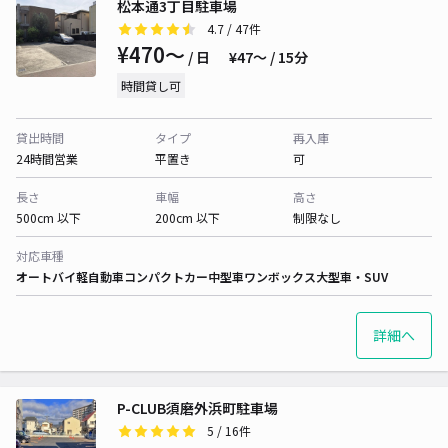
松本通3丁目駐車場
4.7
/ 47件
¥470〜
/ 日
¥47〜 / 15分
時間貸し可
貸出時間
タイプ
再入庫
24時間営業
平置き
可
長さ
車幅
高さ
500cm 以下
200cm 以下
制限なし
対応車種
オートバイ
軽自動車
コンパクトカー
中型車
ワンボックス
大型車・SUV
詳細へ
P-CLUB須磨外浜町駐車場
5
/ 16件