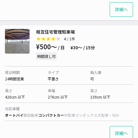
詳細へ
相互住宅管理駐車場
4
/ 1件
¥500〜
/ 日
¥30〜 / 15分
時間貸し可
貸出時間
タイプ
再入庫
24時間営業
平置き
可
長さ
車幅
高さ
420cm 以下
276cm 以下
159cm 以下
対応車種
オートバイ
軽自動車
コンパクトカー
中型車
ワンボックス
大型車・SUV
詳細へ