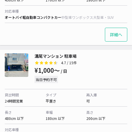
対応車種
オートバイ
軽自動車
コンパクトカー
中型車
ワンボックス
大型車・SUV
詳細へ
溝尾マンション 駐車場
4.7
/ 15件
¥1,000〜
/ 日
当日予約不可
貸出時間
タイプ
再入庫
24時間営業
平置き
可
長さ
車幅
高さ
480cm 以下
180cm 以下
200cm 以下
対応車種