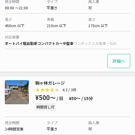
貸出時間
タイプ
再入庫
08:00 〜21:00
平置き
可
長さ
車幅
高さ
460cm 以下
210cm 以下
170cm 以下
対応車種
オートバイ
軽自動車
コンパクトカー
中型車
ワンボックス
大型車・SUV
詳細へ
駒ヶ林ガレージ
4.3
/ 3件
¥500〜
/ 日
¥50〜 / 15分
時間貸し可
貸出時間
タイプ
再入庫
24時間営業
平置き
可