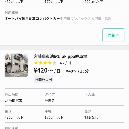
450cm 以下
170cm 以下
200cm 以下
対応車種
オートバイ
軽自動車
コンパクトカー
中型車
ワンボックス
大型車・SUV
詳細へ
宮崎邸東池尻町akippa駐車場
4.2
/ 9件
¥420〜
/ 日
¥40〜 / 15分
時間貸し可
貸出時間
タイプ
再入庫
24時間営業
平置き
可
長さ
車幅
高さ
430cm 以下
170cm 以下
制限なし
対応車種