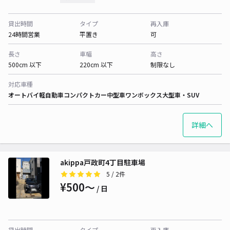
貸出時間
タイプ
再入庫
24時間営業
平置き
可
長さ
車幅
高さ
500cm 以下
220cm 以下
制限なし
対応車種
オートバイ
軽自動車
コンパクトカー
中型車
ワンボックス
大型車・SUV
詳細へ
akippa戸政町4丁目駐車場
5
/ 2件
¥500〜
/ 日
貸出時間
タイプ
再入庫