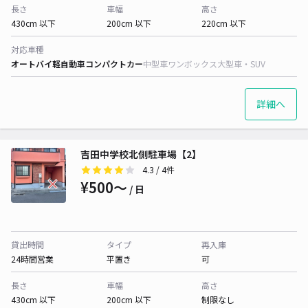
長さ
車幅
高さ
430cm 以下
200cm 以下
220cm 以下
対応車種
オートバイ
軽自動車
コンパクトカー
中型車
ワンボックス
大型車・SUV
詳細へ
吉田中学校北側駐車場【2】
4.3
/ 4件
¥500〜
/ 日
貸出時間
タイプ
再入庫
24時間営業
平置き
可
長さ
車幅
高さ
430cm 以下
200cm 以下
制限なし