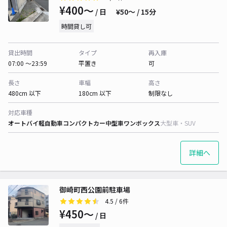
¥400〜
/ 日
¥50〜 / 15分
時間貸し可
貸出時間
タイプ
再入庫
07:00 〜23:59
平置き
可
長さ
車幅
高さ
480cm 以下
180cm 以下
制限なし
対応車種
オートバイ
軽自動車
コンパクトカー
中型車
ワンボックス
大型車・SUV
詳細へ
御崎町西公園前駐車場
4.5
/ 6件
¥450〜
/ 日