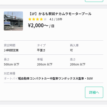
【1F】かるも駅前ナカムラモータープール
4.1
/ 10件
¥2,000〜
/ 日
貸出時間
タイプ
再入庫
24時間営業
平置き
可
長さ
車幅
高さ
500cm 以下
200cm 以下
200cm 以下
対応車種
オートバイ
軽自動車
コンパクトカー
中型車
ワンボックス
大型車・SUV
詳細へ