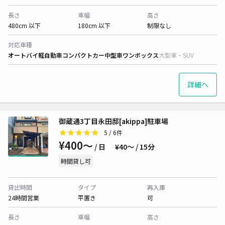
長さ
車幅
高さ
480cm 以下
180cm 以下
制限なし
対応車種
オートバイ
軽自動車
コンパクトカー
中型車
ワンボックス
大型車・SUV
詳細へ
御蔵通3丁目永田邸[akippa]駐車場
5
/ 6件
¥400〜
/ 日
¥40〜 / 15分
時間貸し可
貸出時間
タイプ
再入庫
24時間営業
平置き
可
長さ
車幅
高さ