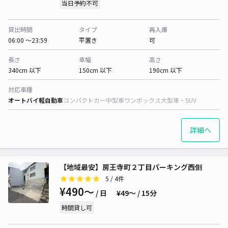
当日予約不可
貸出時間
タイプ
再入庫
06:00 〜23:59
平置き
可
長さ
車幅
高さ
340cm 以下
150cm 以下
190cm 以下
対応車種
オートバイ
軽自動車
コンパクトカー
中型車
ワンボックス
大型車・SUV
詳細へ
【地域最安】房王寺町２丁目パーキング西側
5
/ 4件
¥490〜
/ 日
¥49〜 / 15分
時間貸し可