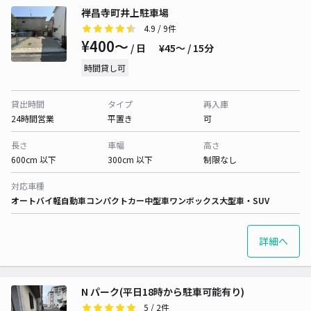
禅昌寺町井上駐車場
4.9
/ 9件
¥400〜
/ 日
¥45〜 / 15分
時間貸し可
貸出時間
タイプ
再入庫
24時間営業
平置き
可
長さ
車幅
高さ
600cm 以下
300cm 以下
制限なし
対応車種
オートバイ
軽自動車
コンパクトカー
中型車
ワンボックス
大型車・SUV
詳細へ
N パーク(平日18時から駐車可能有り)
5
/ 2件