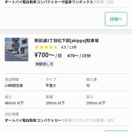
オートバイ
軽自動車
コンパクトカー
中型車
ワンボックス
大型車・SUV
詳細へ
駅前通3丁目松下邸[akippa]駐車場
4.9
/ 13件
¥700〜
/ 日
¥70〜 / 15分
時間貸し可
貸出時間
タイプ
再入庫
24時間営業
平置き
可
長さ
車幅
高さ
460cm 以下
200cm 以下
200cm 以下
対応車種
オートバイ
軽自動車
コンパクトカー
中型車
ワンボックス
大型車・SUV