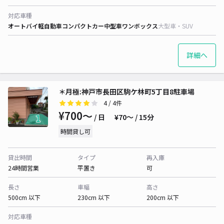
対応車種
オートバイ
軽自動車
コンパクトカー
中型車
ワンボックス
大型車・SUV
詳細へ
＊月極:神戸市長田区駒ケ林町5丁目8駐車場
4
/ 4件
¥700〜
/ 日
¥70〜 / 15分
時間貸し可
貸出時間
タイプ
再入庫
24時間営業
平置き
可
長さ
車幅
高さ
500cm 以下
230cm 以下
200cm 以下
対応車種