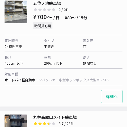
五位ノ池駐車場
0
/ 0件
¥700〜
/ 日
¥80〜 / 15分
時間貸し可
貸出時間
タイプ
再入庫
24時間営業
平置き
可
長さ
車幅
高さ
400cm 以下
200cm 以下
制限なし
対応車種
オートバイ
軽自動車
コンパクトカー
中型車
ワンボックス
大型車・SUV
詳細へ
丸林高取山メイト駐車場
3.7
/ 29件