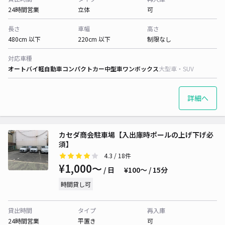
24時間営業
立体
可
長さ
車幅
高さ
480cm 以下
220cm 以下
制限なし
対応車種
オートバイ
軽自動車
コンパクトカー
中型車
ワンボックス
大型車・SUV
詳細へ
カセダ商会駐車場【入出庫時ポールの上げ下げ必
須】
4.3
/ 18件
¥1,000〜
/ 日
¥100〜 / 15分
時間貸し可
貸出時間
タイプ
再入庫
24時間営業
平置き
可