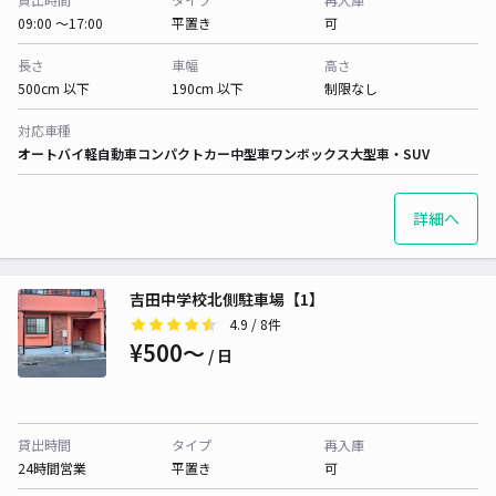
09:00 〜17:00
平置き
可
長さ
車幅
高さ
500cm 以下
190cm 以下
制限なし
対応車種
オートバイ
軽自動車
コンパクトカー
中型車
ワンボックス
大型車・SUV
詳細へ
吉田中学校北側駐車場【1】
4.9
/ 8件
¥500〜
/ 日
貸出時間
タイプ
再入庫
24時間営業
平置き
可