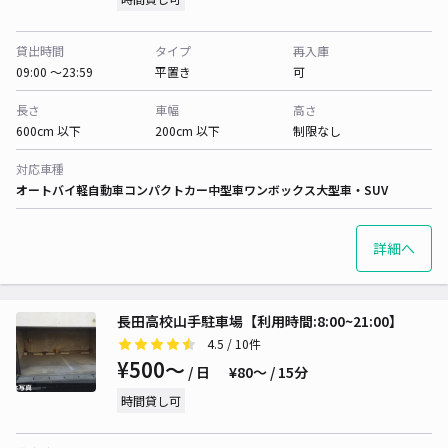
貸出時間
タイプ
再入庫
09:00 〜23:59
平置き
可
長さ
車幅
高さ
600cm 以下
200cm 以下
制限なし
対応車種
オートバイ
軽自動車
コンパクトカー
中型車
ワンボックス
大型車・SUV
詳細へ
長田高校山手駐車場【利用時間:8:00~21:00】
4.5
/ 10件
¥500〜
/ 日
¥80〜 / 15分
時間貸し可