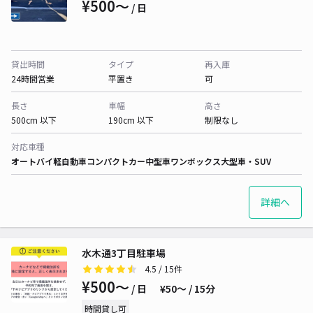
¥500〜
/ 日
貸出時間
タイプ
再入庫
24時間営業
平置き
可
長さ
車幅
高さ
500cm 以下
190cm 以下
制限なし
対応車種
オートバイ
軽自動車
コンパクトカー
中型車
ワンボックス
大型車・SUV
詳細へ
水木通3丁目駐車場
4.5
/ 15件
¥500〜
/ 日
¥50〜 / 15分
時間貸し可