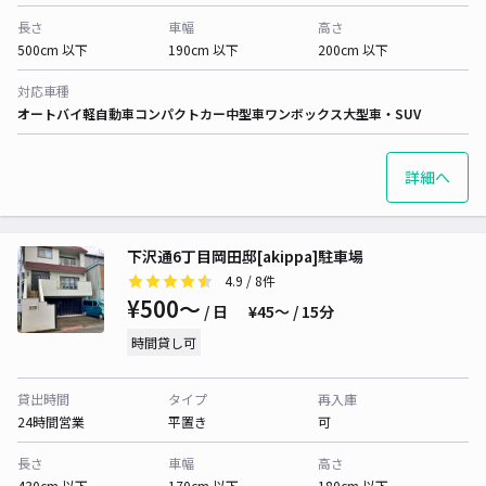
長さ
車幅
高さ
500cm 以下
190cm 以下
200cm 以下
対応車種
オートバイ
軽自動車
コンパクトカー
中型車
ワンボックス
大型車・SUV
詳細へ
下沢通6丁目岡田邸[akippa]駐車場
4.9
/ 8件
¥500〜
/ 日
¥45〜 / 15分
時間貸し可
貸出時間
タイプ
再入庫
24時間営業
平置き
可
長さ
車幅
高さ
430cm 以下
170cm 以下
180cm 以下