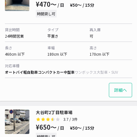
¥470〜
/ 日
¥50〜 / 15分
時間貸し可
貸出時間
タイプ
再入庫
24時間営業
平置き
可
長さ
車幅
高さ
460cm 以下
180cm 以下
170cm 以下
対応車種
オートバイ
軽自動車
コンパクトカー
中型車
ワンボックス
大型車・SUV
詳細へ
大谷町2丁目駐車場
3.7
/ 3件
¥650〜
/ 日
¥50〜 / 15分
時間貸し可