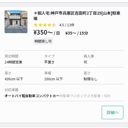
＊個人宅:神戸市兵庫区吉田町2丁目25[山本]駐車
場
4.5
/ 13件
¥350〜
/ 日
¥35〜 / 15分
時間貸し可
貸出時間
タイプ
再入庫
24時間営業
平置き
可
長さ
車幅
高さ
430cm 以下
200cm 以下
制限なし
対応車種
オートバイ
軽自動車
コンパクトカー
中型車
ワンボックス
大型車・SUV
詳細へ