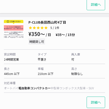
詳細へ
P-CLUB長田西山町4丁目
5
/ 1件
¥350〜
/ 日
¥35〜 / 15分
時間貸し可
貸出時間
タイプ
再入庫
24時間営業
平置き
可
長さ
車幅
高さ
445cm 以下
210cm 以下
制限なし
対応車種
オートバイ
軽自動車
コンパクトカー
中型車
ワンボックス
大型車・SUV
詳細へ