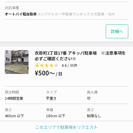
対応車種
オートバイ
軽自動車
コンパクトカー
中型車
ワンボックス
大型車・SUV
詳細へ
衣掛町2丁目17番 アキッパ駐車場 ※注意事項を
必ずご確認ください※
4.4
/ 35件
¥500〜
/ 日
貸出時間
タイプ
再入庫
24時間営業
平置き
可
長さ
車幅
高さ
460cm 以下
180cm 以下
制限なし
このエリアで駐車場をリクエスト
対応車種