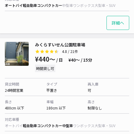
オートバイ
軽自動車
コンパクトカー
中型車
ワンボックス
大型車・SUV
詳細へ
みくらすいせん公園駐車場
4.8
/ 21件
¥440〜
/ 日
¥40〜 / 15分
時間貸し可
貸出時間
タイプ
再入庫
24時間営業
平置き
可
長さ
車幅
高さ
480cm 以下
180cm 以下
制限なし
対応車種
オートバイ
軽自動車
コンパクトカー
中型車
ワンボックス
大型車・SUV