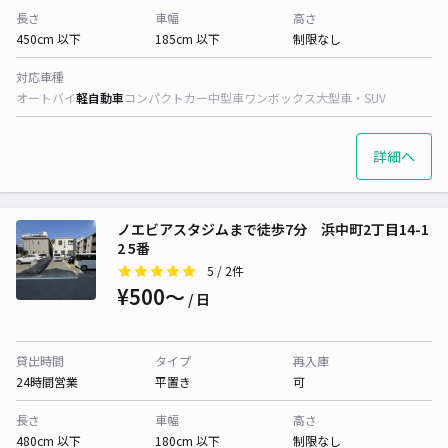
長さ
車幅
高さ
450cm 以下
185cm 以下
制限なし
対応車種
オートバイ
軽自動車
コンパクトカー
中型車
ワンボックス
大型車・SUV
詳細へ
ノエビアスタジムまで徒歩7分 浜中町2丁目14-1
2 5番
5
/ 2件
¥500〜
/ 日
貸出時間
タイプ
再入庫
24時間営業
平置き
可
長さ
車幅
高さ
480cm 以下
180cm 以下
制限なし