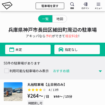
駐車場を貸す
検索
ログイン
メニュー
一覧
地図
兵庫県神戸市長田区細田町周辺の駐車場
アキッパなら
予約
ができて
格安料金
!
未定
指定なし
55件の駐車場があります
利用可能な駐車場のみ表示
丸裕駐車場【土日祝のみ】
4
/ 13件
¥264〜
/ 日
¥44〜 / 15分
時間貸し可