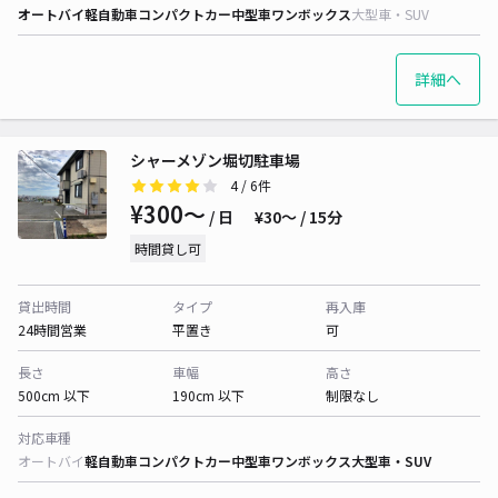
オートバイ
軽自動車
コンパクトカー
中型車
ワンボックス
大型車・SUV
詳細へ
シャーメゾン堀切駐車場
4
/ 6件
¥300〜
/ 日
¥30〜 / 15分
時間貸し可
貸出時間
タイプ
再入庫
24時間営業
平置き
可
長さ
車幅
高さ
500cm 以下
190cm 以下
制限なし
対応車種
オートバイ
軽自動車
コンパクトカー
中型車
ワンボックス
大型車・SUV