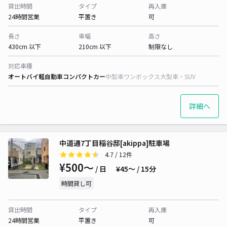
貸出時間
タイプ
再入庫
24時間営業
平置き
可
長さ
車幅
高さ
430cm 以下
210cm 以下
制限なし
対応車種
オートバイ
軽自動車
コンパクトカー
中型車
ワンボックス
大型車・SUV
詳細へ
中道通7丁目稲谷邸[akippa]駐車場
4.7
/ 12件
¥500〜
/ 日
¥45〜 / 15分
時間貸し可
貸出時間
タイプ
再入庫
24時間営業
平置き
可