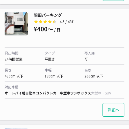
羽田パーキング
4.5
/ 43件
¥400〜
/ 日
貸出時間
タイプ
再入庫
24時間営業
平置き
可
長さ
車幅
高さ
480cm 以下
180cm 以下
200cm 以下
対応車種
オートバイ
軽自動車
コンパクトカー
中型車
ワンボックス
大型車・SUV
詳細へ