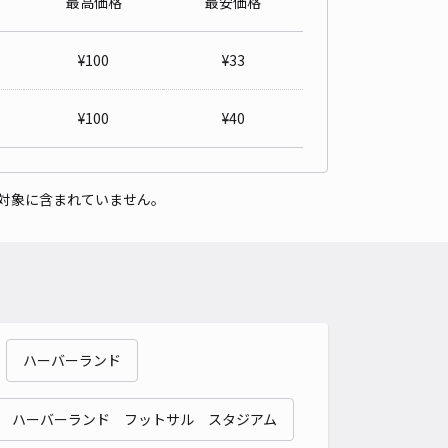
最高価格
最安価格
ビアスタジムまで徒歩7分 浜中町2丁目14-12 5番
5
/ 2件
¥
100
¥
33
00〜
/ 日
¥
100
¥
40
時間
24時間営業
タイプ
平置き
再入庫
可
対象に含まれていません。
480cm 以下
車幅
180cm 以下
高さ
制限なし
車種
オートバイ
軽自動車
コンパクトカー
中型車
ワンボックス
大型車・SUV
詳細へ
ハーバーランド
人宅 北逆瀬川町駐車場
4.8
/ 11件
00〜
ハーバーランド フットサル スタジアム
/ 日
¥50〜 / 15分