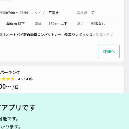
時間
07:00 〜23:59
タイプ
平置き
再入庫
可
480cm 以下
車幅
180cm 以下
高さ
制限なし
車種
オートバイ
軽自動車
コンパクトカー
中型車
ワンボックス
大型車・SUV
詳細へ
パーキング
4.5
/ 43件
00〜
/ 日
アアプリです
時間
24時間営業
タイプ
平置き
再入庫
可
可能です。
480cm 以下
車幅
180cm 以下
高さ
200cm 以下
かります。