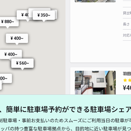
貸出
¥ 770~
¥ 400~
¥ 400~
¥ 350~
¥ 880~
長さ
対応
¥ 400~
¥ 400~
¥ 560~
¥ 560~
羽田
500~
¥4
、簡単に駐車場予約ができる駐車場シェ
貸出
制駐車場・事前お支払いのためスムーズにご利用当日の駐車が
長さ
キッパの持つ豊富な駐車場拠点から、目的地に近い駐車場が見つ