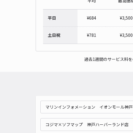
平均
最高価
平日
¥
684
¥
3,500
土日祝
¥
781
¥
3,500
過去1週間のサービス料
マリンインフォメーション イオンモール神戸
コジマ×ソフマップ 神戸ハーバーランド店