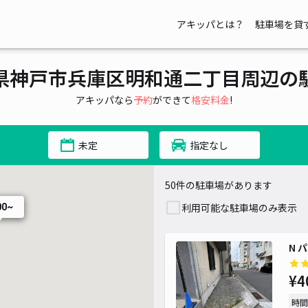
アキッパとは？
駐車場を貸
700~
0~
0~
0~
県神戸市兵庫区明和通二丁目周辺の
¥ 1,000~
¥ 880~
アキッパなら
予約
ができて
格安料金
!
未定
指定なし
50件の駐車場があります
利用可能な駐車場のみ表示
00~
N 
¥4
時間