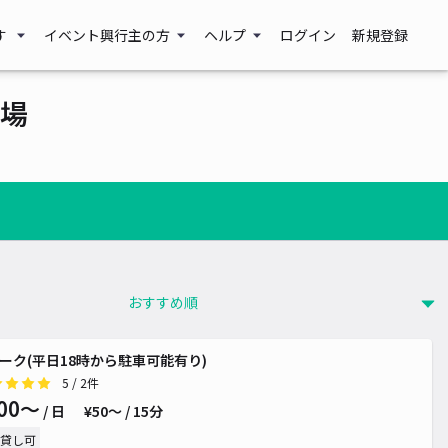
す
イベント興行主の方
ヘルプ
ログイン
新規登録
場
パーク(平日18時から駐車可能有り)
5
/ 2件
00〜
/ 日
¥50〜 / 15分
貸し可