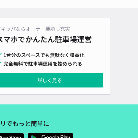
車種
オートバイ
軽自動車
コンパクトカー
中型車
ワンボックス
大型車・SUV
詳細へ
アキッパならオーナー機能も充実
スマホでかんたん
駐車場運営
パーキング
1台分のスペースでも無駄なく収益化
4.9
/ 14件
80〜
完全無料で駐車場運用を始められる
/ 日
詳しく見る
時間
24時間営業
タイプ
平置き
再入庫
可
480cm 以下
車幅
180cm 以下
高さ
制限なし
車種
オートバイ
軽自動車
コンパクトカー
中型車
ワンボックス
大型車・SUV
リでもっと簡単に
詳細へ