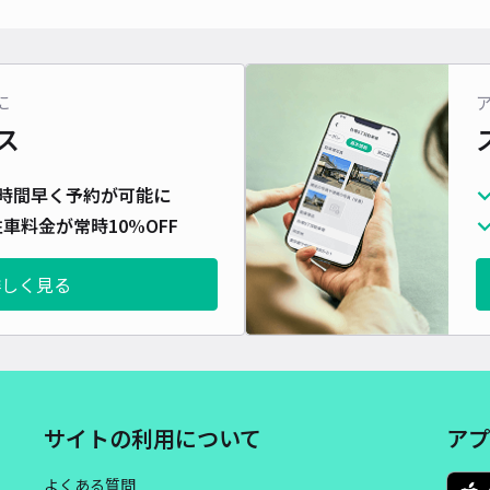
対応
に
ス
竹中
時間早く予約が可能に
¥8
車料金が常時10%OFF
詳しく見る
貸出
長さ
対応
サイトの利用について
アプ
よくある質問