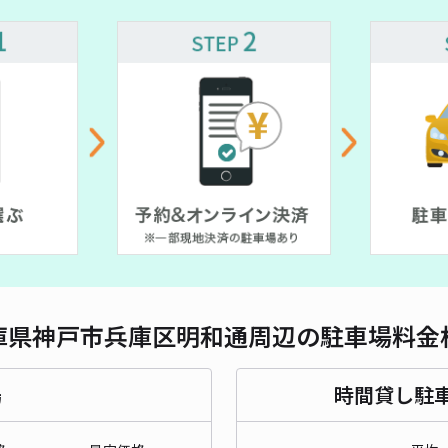
対応
神戸
¥4
時間
貸出
長さ
庫県神戸市兵庫区明和通周辺の駐車場料金
対応
場
時間貸し駐