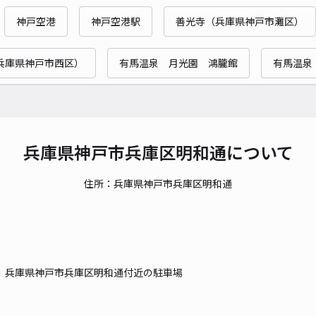
神戸空港
神戸空港駅
善光寺（兵庫県神戸市灘区）
貸出
兵庫県神戸市西区）
有馬温泉 月光園 鴻朧館
有馬温泉
長さ
対応
兵庫県神戸市兵庫区明和通について
住所：兵庫県神戸市兵庫区明和通
※個
¥6
時間
兵庫県神戸市兵庫区明和通付近の駐車場
貸出
長さ