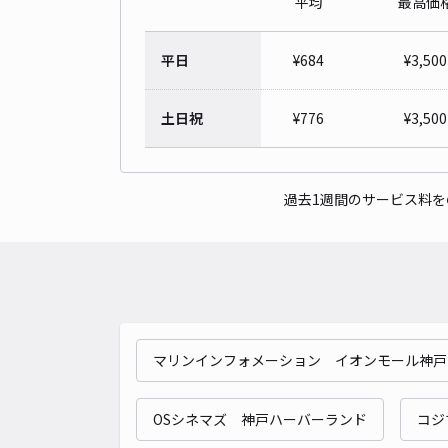
平均
最高価
平日
¥
684
¥
3,500
土日祝
¥
776
¥
3,500
過去1週間のサービス料
マリンインフォメーション イオンモール神戸
OSシネマズ 神戸ハーバーランド
コジ