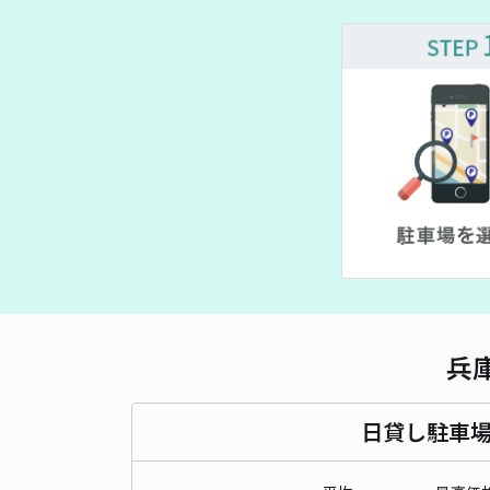
兵
日貸し駐車