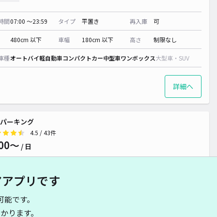
時間
07:00 〜23:59
タイプ
平置き
再入庫
可
480cm 以下
車幅
180cm 以下
高さ
制限なし
車種
オートバイ
軽自動車
コンパクトカー
中型車
ワンボックス
大型車・SUV
詳細へ
パーキング
4.5
/ 43件
00〜
/ 日
アアプリです
時間
24時間営業
タイプ
平置き
再入庫
可
可能です。
480cm 以下
車幅
180cm 以下
高さ
200cm 以下
かります。