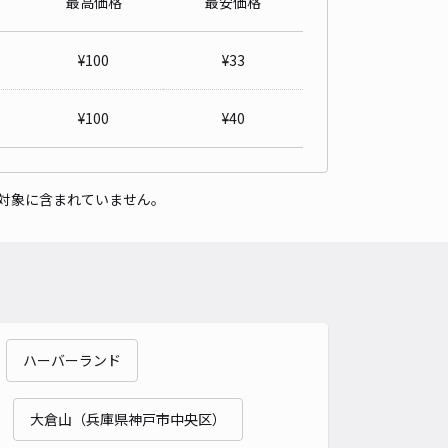
最高価格
最安価格
町西公園前駐車場
4.5
/ 6件
¥
100
¥
33
50〜
/ 日
予約不可
¥
100
¥
40
時間
06:00 〜23:59
タイプ
平置き
再入庫
可
対象に含まれていません。
340cm 以下
車幅
150cm 以下
高さ
190cm 以下
車種
オートバイ
軽自動車
コンパクトカー
中型車
ワンボックス
大型車・SUV
詳細へ
ハーバーランド
ビアスタジムまで徒歩7分 浜中町2丁目14-12 5番
5
/ 2件
00〜
大倉山（兵庫県神戸市中央区）
/ 日