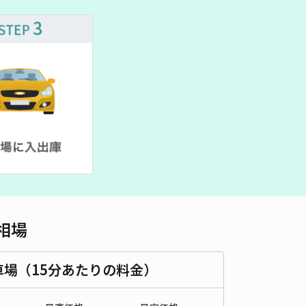
車種
オートバイ
軽自動車
コンパクトカー
中型車
ワンボックス
大型車・SUV
詳細へ
工業高校付近駐車場
4.6
/ 16件
00〜
/ 日
¥40〜 / 15分
貸し可
時間
24時間営業
タイプ
平置き
再入庫
可
340cm 以下
車幅
150cm 以下
高さ
制限なし
相場
車種
オートバイ
軽自動車
コンパクトカー
中型車
ワンボックス
大型車・SUV
車場（15分あたりの料金）
詳細へ