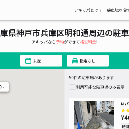
アキッパとは？
駐車場を貸
00~
~
~
~
庫県神戸市兵庫区明和通周辺の駐車
 1,000~
¥ 880~
アキッパなら
予約
ができて
格安料金
!
未定
指定なし
50件の駐車場があります
利用可能な駐車場のみ表示
0~
N 
¥4
時間