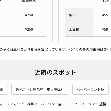
格
最安価格
平均
御崎
¥
250
平日
¥
55
¥4
当日
¥
250
土日祝
¥
59
貸出
をのぞく駐車料金から相場を算出しています。バイクのみの駐車場は集計
長さ
対応
近隣のスポット
南
善光寺（兵庫県神戸市兵庫区）
ハーバーランド駅
ノエ
¥5
マ×ソフマップ 神戸ハーバーランド店
ハーバーランド 望楼