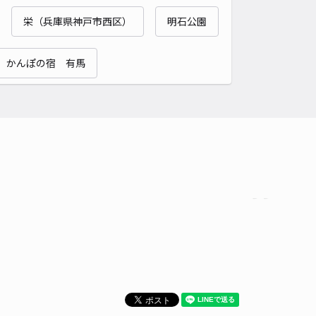
栄（兵庫県神戸市西区）
明石公園
時間
24時間営業
タイプ
平置き
再入庫
可
 かんぽの宿 有馬
480cm 以下
車幅
180cm 以下
高さ
制限なし
車種
オートバイ
軽自動車
コンパクトカー
中型車
ワンボックス
大型車・SUV
詳細へ
人宅 北逆瀬川町駐車場
4.8
/ 11件
00〜
/ 日
¥50〜 / 15分
貸し可
当日予約不可
時間
06:00 〜22:30
タイプ
平置き
再入庫
可
500cm 以下
車幅
190cm 以下
高さ
制限なし