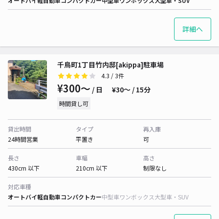
オートバイ
軽自動車
コンパクトカー
中型車
ワンボックス
大型車・SUV
詳細へ
千鳥町1丁目竹内邸[akippa]駐車場
4.3
/ 3件
¥300〜
/ 日
¥30〜 / 15分
時間貸し可
貸出時間
タイプ
再入庫
24時間営業
平置き
可
長さ
車幅
高さ
430cm 以下
210cm 以下
制限なし
対応車種
オートバイ
軽自動車
コンパクトカー
中型車
ワンボックス
大型車・SUV