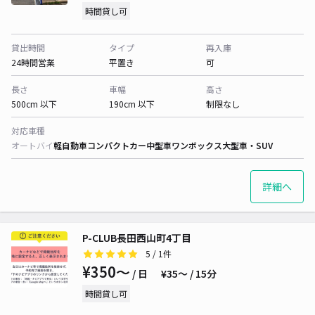
時間貸し可
貸出時間
タイプ
再入庫
24時間営業
平置き
可
長さ
車幅
高さ
500cm 以下
190cm 以下
制限なし
対応車種
オートバイ
軽自動車
コンパクトカー
中型車
ワンボックス
大型車・SUV
詳細へ
P-CLUB長田西山町4丁目
5
/ 1件
¥350〜
/ 日
¥35〜 / 15分
時間貸し可