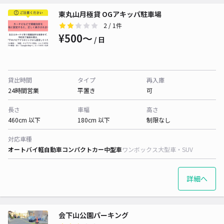
東丸山月極貸 OGアキッパ駐車場
2
/ 1件
¥500〜
/ 日
貸出時間
タイプ
再入庫
24時間営業
平置き
可
長さ
車幅
高さ
460cm 以下
180cm 以下
制限なし
対応車種
オートバイ
軽自動車
コンパクトカー
中型車
ワンボックス
大型車・SUV
詳細へ
会下山公園パーキング