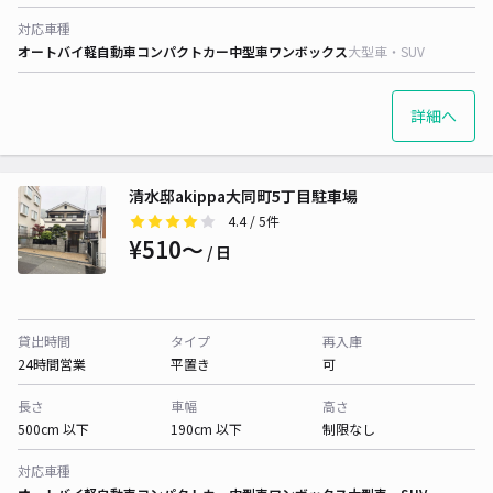
対応車種
オートバイ
軽自動車
コンパクトカー
中型車
ワンボックス
大型車・SUV
詳細へ
清水邸akippa大同町5丁目駐車場
4.4
/ 5件
¥510〜
/ 日
貸出時間
タイプ
再入庫
24時間営業
平置き
可
長さ
車幅
高さ
500cm 以下
190cm 以下
制限なし
対応車種