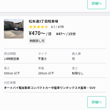
詳細へ
松本通3丁目駐車場
4.7
/ 47件
¥470〜
/ 日
¥47〜 / 15分
時間貸し可
貸出時間
タイプ
再入庫
24時間営業
平置き
可
長さ
車幅
高さ
500cm 以下
200cm 以下
制限なし
対応車種
オートバイ
軽自動車
コンパクトカー
中型車
ワンボックス
大型車・SUV
詳細へ