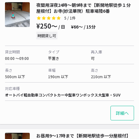
夜間用深夜24時〜朝9時まで【新開地駅徒歩１分
屋根付】お寺(妙法華院）駐車場陸6番
5
/ 1件
¥250〜
/ 日
¥66〜 / 15分
時間貸し可
貸出時間
タイプ
再入庫
00:00 〜09:00
平置き
可
長さ
車幅
高さ
500cm 以下
190cm 以下
210cm 以下
対応車種
オートバイ
軽自動車
コンパクトカー
中型車
ワンボックス
大型車・SUV
詳細へ
お昼用9〜17時まで【新開地駅徒歩一分屋根付】