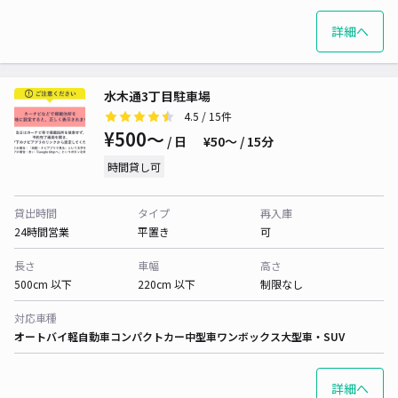
詳細へ
水木通3丁目駐車場
4.5
/ 15件
¥500〜
/ 日
¥50〜 / 15分
時間貸し可
貸出時間
タイプ
再入庫
24時間営業
平置き
可
長さ
車幅
高さ
500cm 以下
220cm 以下
制限なし
対応車種
オートバイ
軽自動車
コンパクトカー
中型車
ワンボックス
大型車・SUV
詳細へ