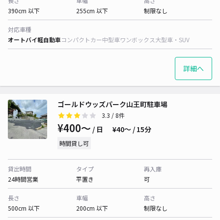
長さ
車幅
高さ
390cm 以下
255cm 以下
制限なし
対応車種
オートバイ
軽自動車
コンパクトカー
中型車
ワンボックス
大型車・SUV
詳細へ
ゴールドウッズパーク山王町駐車場
3.3
/ 8件
¥400〜
/ 日
¥40〜 / 15分
時間貸し可
貸出時間
タイプ
再入庫
24時間営業
平置き
可
長さ
車幅
高さ
500cm 以下
200cm 以下
制限なし