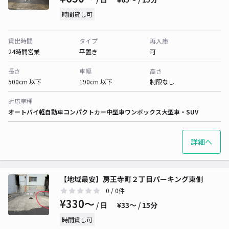
時間貸し可
貸出時間
タイプ
再入庫
24時間営業
平置き
可
長さ
車幅
高さ
500cm 以下
190cm 以下
制限なし
対応車種
オートバイ
軽自動車
コンパクトカー
中型車
ワンボックス
大型車・SUV
詳細へ
【地域最安】房王寺町２丁目パーキング東側
0
/ 0件
¥330〜
/ 日
¥33〜 / 15分
時間貸し可