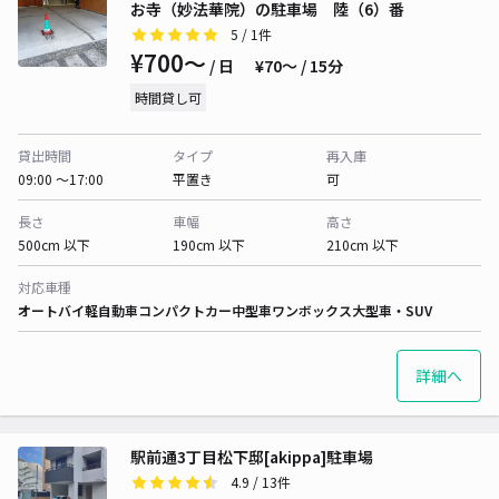
お寺（妙法華院）の駐車場 陸（6）番
5
/ 1件
¥700〜
/ 日
¥70〜 / 15分
時間貸し可
貸出時間
タイプ
再入庫
09:00 〜17:00
平置き
可
長さ
車幅
高さ
500cm 以下
190cm 以下
210cm 以下
対応車種
オートバイ
軽自動車
コンパクトカー
中型車
ワンボックス
大型車・SUV
詳細へ
駅前通3丁目松下邸[akippa]駐車場
4.9
/ 13件