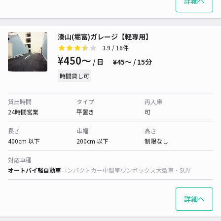
詳細へ
湊山(堀富)ガレージ【軽専用】
3.9
/ 16件
¥450〜
/ 日
¥45〜 / 15分
時間貸し可
貸出時間
タイプ
再入庫
24時間営業
平置き
可
長さ
車幅
高さ
400cm 以下
200cm 以下
制限なし
対応車種
オートバイ
軽自動車
コンパクトカー
中型車
ワンボックス
大型車・SUV
詳細へ