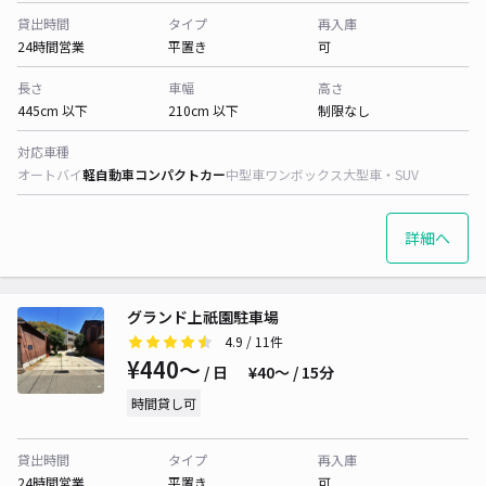
貸出時間
タイプ
再入庫
24時間営業
平置き
可
長さ
車幅
高さ
445cm 以下
210cm 以下
制限なし
対応車種
オートバイ
軽自動車
コンパクトカー
中型車
ワンボックス
大型車・SUV
詳細へ
グランド上祇園駐車場
4.9
/ 11件
¥440〜
/ 日
¥40〜 / 15分
時間貸し可
貸出時間
タイプ
再入庫
24時間営業
平置き
可