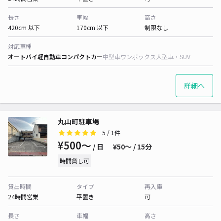
長さ
車幅
高さ
420cm 以下
170cm 以下
制限なし
対応車種
オートバイ
軽自動車
コンパクトカー
中型車
ワンボックス
大型車・SUV
詳細へ
丸山町駐車場
5
/ 1件
¥500〜
/ 日
¥50〜 / 15分
時間貸し可
貸出時間
タイプ
再入庫
24時間営業
平置き
可
長さ
車幅
高さ