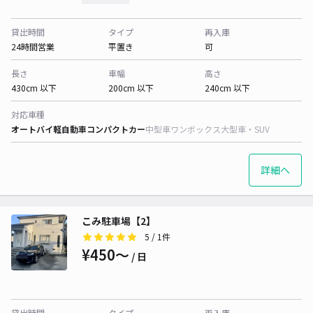
貸出時間
タイプ
再入庫
24時間営業
平置き
可
長さ
車幅
高さ
430cm 以下
200cm 以下
240cm 以下
対応車種
オートバイ
軽自動車
コンパクトカー
中型車
ワンボックス
大型車・SUV
詳細へ
こみ駐車場【2】
5
/ 1件
¥450〜
/ 日
貸出時間
タイプ
再入庫