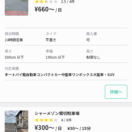
2.5
/ 4件
¥660〜
/ 日
貸出時間
タイプ
再入庫
24時間営業
平置き
可
長さ
車幅
高さ
500cm 以下
190cm 以下
制限なし
対応車種
オートバイ
軽自動車
コンパクトカー
中型車
ワンボックス
大型車・SUV
詳細へ
シャーメゾン堀切駐車場
4
/ 6件
¥300〜
/ 日
¥30〜 / 15分