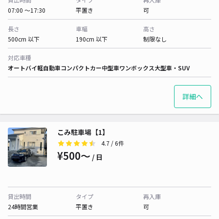
07:00 〜17:30
平置き
可
長さ
車幅
高さ
500cm 以下
190cm 以下
制限なし
対応車種
オートバイ
軽自動車
コンパクトカー
中型車
ワンボックス
大型車・SUV
詳細へ
こみ駐車場【1】
4.7
/ 6件
¥500〜
/ 日
貸出時間
タイプ
再入庫
24時間営業
平置き
可