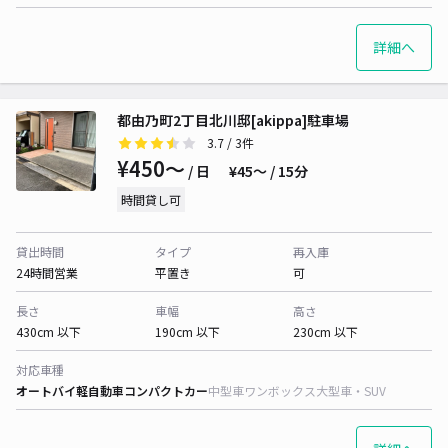
詳細へ
都由乃町2丁目北川邸[akippa]駐車場
3.7
/ 3件
¥450〜
/ 日
¥45〜 / 15分
時間貸し可
貸出時間
タイプ
再入庫
24時間営業
平置き
可
長さ
車幅
高さ
430cm 以下
190cm 以下
230cm 以下
対応車種
オートバイ
軽自動車
コンパクトカー
中型車
ワンボックス
大型車・SUV