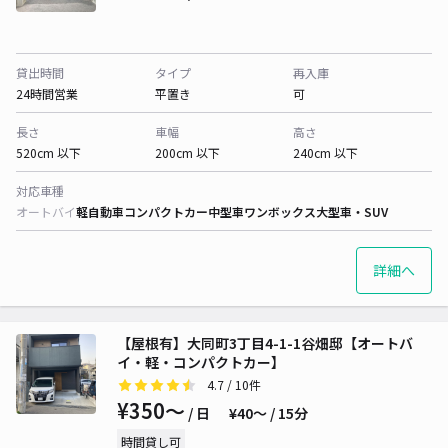
貸出時間
タイプ
再入庫
24時間営業
平置き
可
長さ
車幅
高さ
520cm 以下
200cm 以下
240cm 以下
対応車種
オートバイ
軽自動車
コンパクトカー
中型車
ワンボックス
大型車・SUV
詳細へ
【屋根有】大同町3丁目4-1-1谷畑邸【オートバ
イ・軽・コンパクトカー】
4.7
/ 10件
¥350〜
/ 日
¥40〜 / 15分
時間貸し可