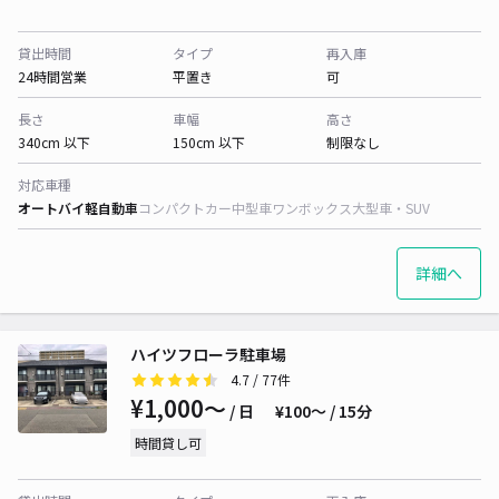
貸出時間
タイプ
再入庫
24時間営業
平置き
可
長さ
車幅
高さ
340cm 以下
150cm 以下
制限なし
対応車種
オートバイ
軽自動車
コンパクトカー
中型車
ワンボックス
大型車・SUV
詳細へ
ハイツフローラ駐車場
4.7
/ 77件
¥1,000〜
/ 日
¥100〜 / 15分
時間貸し可