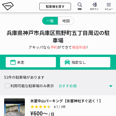
駐車場を貸す
検索
ログイン
メニュー
一覧
地図
兵庫県神戸市兵庫区熊野町五丁目周辺の駐
車場
アキッパなら
予約
ができて
格安料金
!
未定
指定なし
51件の駐車場があります
利用可能な駐車場のみ表示
氷室中山パーキング【氷室神社すぐ近く！】
4.7
/ 3件
¥600〜
/ 日