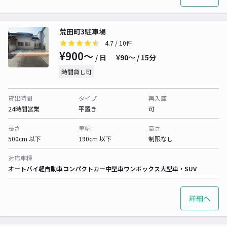
荒田町3駐車場
4.7
/ 10件
¥900〜
/ 日
¥90〜 / 15分
時間貸し可
貸出時間
タイプ
再入庫
24時間営業
平置き
可
長さ
車幅
高さ
500cm 以下
190cm 以下
制限なし
対応車種
オートバイ
軽自動車
コンパクトカー
中型車
ワンボックス
大型車・SUV
詳細へ