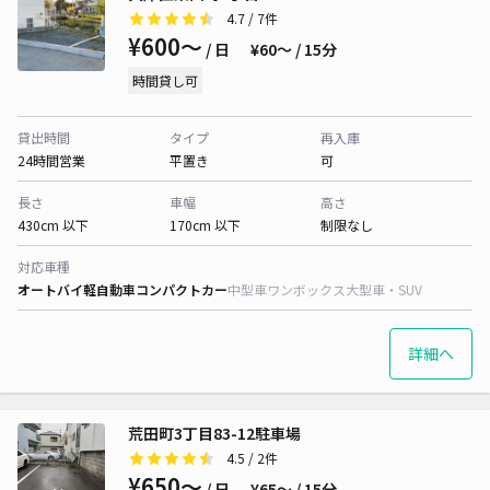
4.7
/ 7件
¥600〜
/ 日
¥60〜 / 15分
時間貸し可
貸出時間
タイプ
再入庫
24時間営業
平置き
可
長さ
車幅
高さ
430cm 以下
170cm 以下
制限なし
対応車種
オートバイ
軽自動車
コンパクトカー
中型車
ワンボックス
大型車・SUV
詳細へ
荒田町3丁目83-12駐車場
4.5
/ 2件
¥650〜
/ 日
¥65〜 / 15分