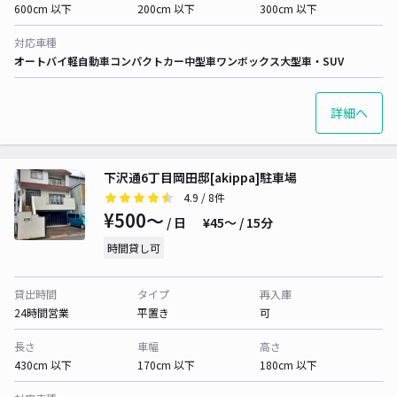
600cm 以下
200cm 以下
300cm 以下
対応車種
オートバイ
軽自動車
コンパクトカー
中型車
ワンボックス
大型車・SUV
詳細へ
下沢通6丁目岡田邸[akippa]駐車場
4.9
/ 8件
¥500〜
/ 日
¥45〜 / 15分
時間貸し可
貸出時間
タイプ
再入庫
24時間営業
平置き
可
長さ
車幅
高さ
430cm 以下
170cm 以下
180cm 以下