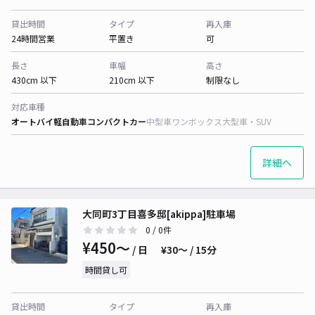
貸出時間
タイプ
再入庫
24時間営業
平置き
可
長さ
車幅
高さ
430cm 以下
210cm 以下
制限なし
対応車種
オートバイ
軽自動車
コンパクトカー
中型車
ワンボックス
大型車・SUV
詳細へ
大同町3丁目喜多邸[akippa]駐車場
0
/ 0件
¥450〜
/ 日
¥30〜 / 15分
時間貸し可
貸出時間
タイプ
再入庫