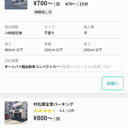
¥700〜
/ 日
¥70〜 / 15分
時間貸し可
貸出時間
タイプ
再入庫
24時間営業
平置き
可
長さ
車幅
高さ
460cm 以下
200cm 以下
200cm 以下
対応車種
オートバイ
軽自動車
コンパクトカー
中型車
ワンボックス
大型車・SUV
詳細へ
村松康全堂パーキング
4.4
/ 10件
¥800〜
/ 日