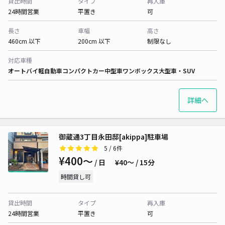
貸出時間
タイプ
再入庫
24時間営業
平置き
可
長さ
車幅
高さ
460cm 以下
200cm 以下
制限なし
対応車種
オートバイ
軽自動車
コンパクトカー
中型車
ワンボックス
大型車・SUV
詳細へ
御蔵通3丁目永田邸[akippa]駐車場
5
/ 6件
¥400〜
/ 日
¥40〜 / 15分
時間貸し可
貸出時間
タイプ
再入庫
24時間営業
平置き
可