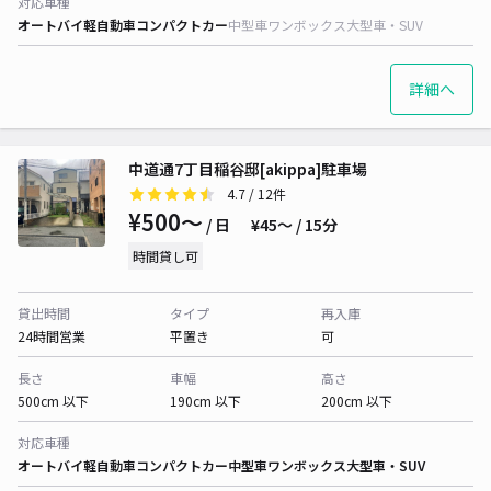
対応車種
オートバイ
軽自動車
コンパクトカー
中型車
ワンボックス
大型車・SUV
詳細へ
中道通7丁目稲谷邸[akippa]駐車場
4.7
/ 12件
¥500〜
/ 日
¥45〜 / 15分
時間貸し可
貸出時間
タイプ
再入庫
24時間営業
平置き
可
長さ
車幅
高さ
500cm 以下
190cm 以下
200cm 以下
対応車種
オートバイ
軽自動車
コンパクトカー
中型車
ワンボックス
大型車・SUV