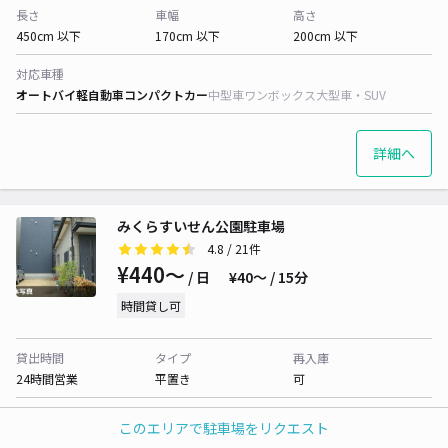
長さ
車幅
高さ
450cm 以下
170cm 以下
200cm 以下
対応車種
オートバイ
軽自動車
コンパクトカー
中型車
ワンボックス
大型車・SUV
詳細へ
みくらすいせん公園駐車場
4.8
/ 21件
¥440〜
/ 日
¥40〜 / 15分
時間貸し可
貸出時間
タイプ
再入庫
24時間営業
平置き
可
長さ
車幅
高さ
このエリアで駐車場をリクエスト
480cm 以下
180cm 以下
制限なし