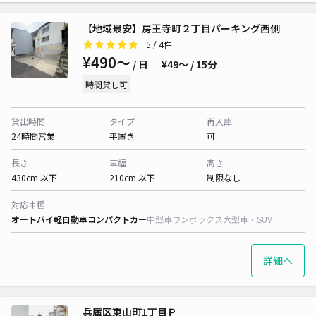
【地域最安】房王寺町２丁目パーキング西側
5
/ 4件
¥490〜
/ 日
¥49〜 / 15分
時間貸し可
貸出時間
タイプ
再入庫
24時間営業
平置き
可
長さ
車幅
高さ
430cm 以下
210cm 以下
制限なし
対応車種
オートバイ
軽自動車
コンパクトカー
中型車
ワンボックス
大型車・SUV
詳細へ
兵庫区東山町1丁目Ｐ