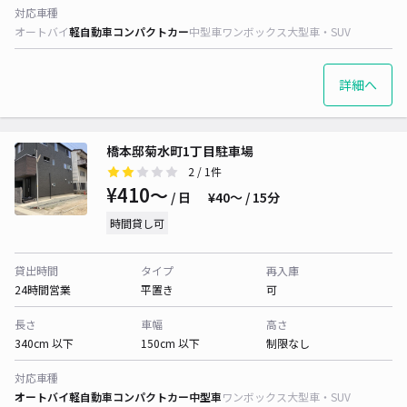
対応車種
オートバイ
軽自動車
コンパクトカー
中型車
ワンボックス
大型車・SUV
詳細へ
橋本邸菊水町1丁目駐車場
2
/ 1件
¥410〜
/ 日
¥40〜 / 15分
時間貸し可
貸出時間
タイプ
再入庫
24時間営業
平置き
可
長さ
車幅
高さ
340cm 以下
150cm 以下
制限なし
対応車種
オートバイ
軽自動車
コンパクトカー
中型車
ワンボックス
大型車・SUV