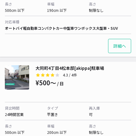
長さ
車幅
高さ
500cm 以下
190cm 以下
制限なし
対応車種
オートバイ
軽自動車
コンパクトカー
中型車
ワンボックス
大型車・SUV
詳細へ
大同町4丁目4松本邸[akippa]駐車場
4.3
/ 4件
¥500〜
/ 日
貸出時間
タイプ
再入庫
24時間営業
平置き
可
長さ
車幅
高さ
500cm 以下
200cm 以下
制限なし