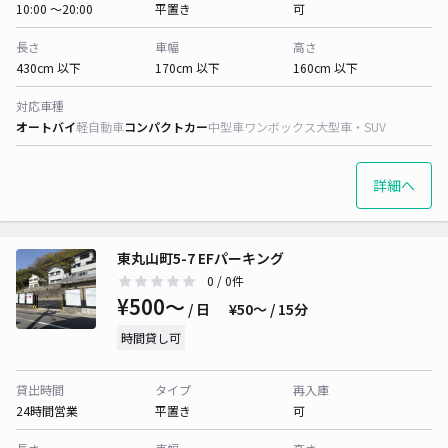
10:00 〜20:00
平置き
可
長さ
車幅
高さ
430cm 以下
170cm 以下
160cm 以下
対応車種
オートバイ
軽自動車
コンパクトカー
中型車
ワンボックス
大型車・SUV
詳細へ
東丸山町5-7 EFパーキング
0
/ 0件
¥500〜
/ 日
¥50〜 / 15分
時間貸し可
貸出時間
タイプ
再入庫
24時間営業
平置き
可