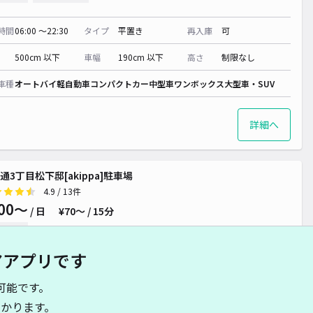
時間
06:00 〜22:30
タイプ
平置き
再入庫
可
500cm 以下
車幅
190cm 以下
高さ
制限なし
車種
オートバイ
軽自動車
コンパクトカー
中型車
ワンボックス
大型車・SUV
詳細へ
通3丁目松下邸[akippa]駐車場
4.9
/ 13件
00〜
/ 日
¥70〜 / 15分
貸し可
アアプリです
時間
24時間営業
タイプ
平置き
再入庫
可
可能です。
460cm 以下
車幅
200cm 以下
高さ
200cm 以下
かります。