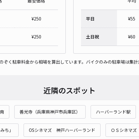
格
最安価格
平均
夜間
院）
¥
250
平日
¥
55
¥2
¥
250
土日祝
¥
60
時間
貸出
をのぞく駐車料金から相場を算出しています。バイクのみの駐車場は集計
長さ
対応
近隣のスポット
南
善光寺（兵庫県神戸市兵庫区）
ハーバーランド駅
神戸
のみち」
OSシネマズ 神戸ハーバーランド
ＯＳシネマズ
¥4