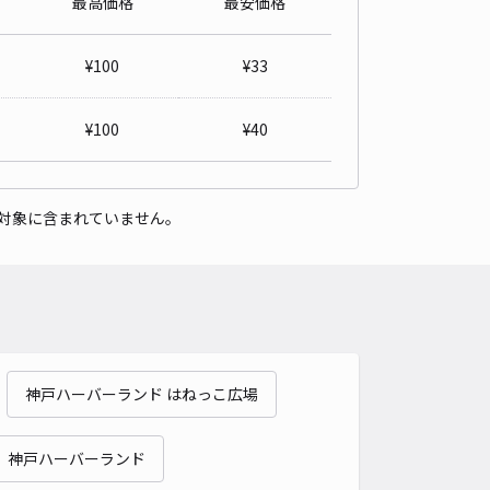
最高価格
最安価格
用深夜24時〜朝9時まで【新開地駅徒歩１分屋根付】お寺(妙法華
駐車場陸6番
¥
100
¥
33
5
/ 1件
50〜
/ 日
¥66〜 / 15分
¥
100
¥
40
貸し可
時間
00:00 〜09:00
タイプ
平置き
再入庫
可
対象に含まれていません。
500cm 以下
車幅
190cm 以下
高さ
210cm 以下
車種
オートバイ
軽自動車
コンパクトカー
中型車
ワンボックス
大型車・SUV
詳細へ
神戸ハーバーランド はねっこ広場
工業高校付近駐車場
4.6
/ 16件
 神戸ハーバーランド
00〜
/ 日
¥40〜 / 15分