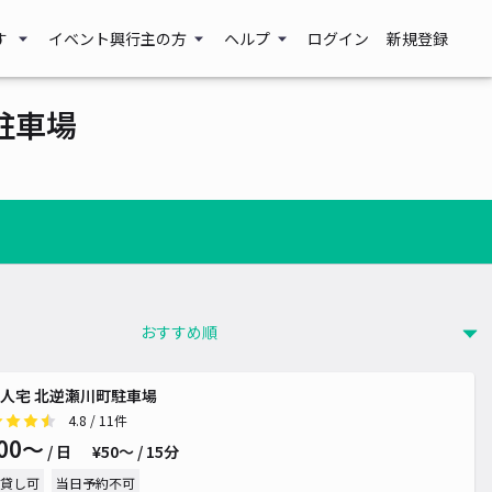
す
イベント興行主の方
ヘルプ
ログイン
新規登録
駐車場
人宅 北逆瀬川町駐車場
4.8
/ 11件
00〜
/ 日
¥50〜 / 15分
貸し可
当日予約不可