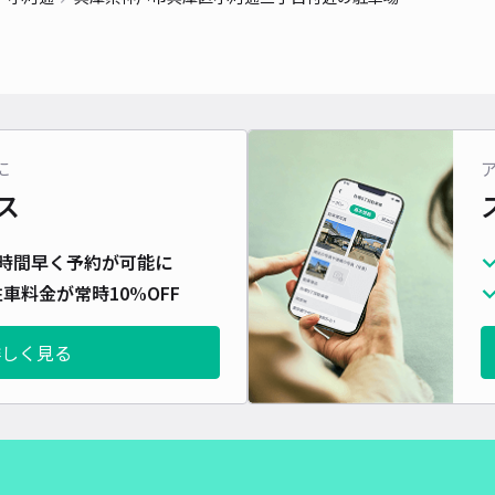
長さ
対応
に
竹内
ス
¥4
時間早く予約が可能に
車料金が常時10%OFF
貸出
詳しく見る
長さ
対応