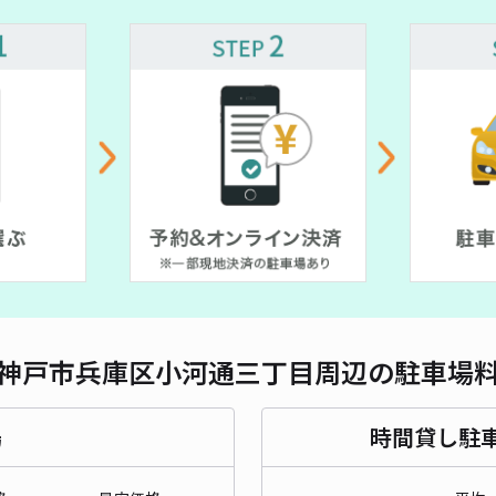
対応
竹中
¥8
貸出
長さ
神戸市兵庫区小河通三丁目周辺の駐車場
対応
場
時間貸し駐