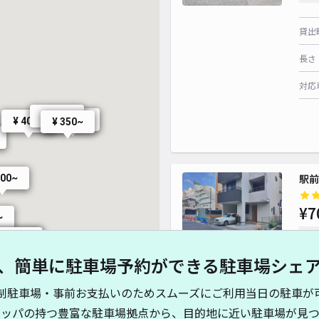
貸出
長さ
対応
¥ 770~
¥ 400~
¥ 400~
¥ 350~
駅前
400~
¥7
~
時間
¥ 560~
¥ 560~
、簡単に駐車場予約ができる駐車場シェ
貸出
制駐車場・事前お支払いのためスムーズにご利用当日の駐車が
長さ
キッパの持つ豊富な駐車場拠点から、目的地に近い駐車場が見つ