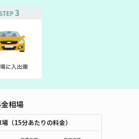
車種
オートバイ
軽自動車
コンパクトカー
中型車
ワンボックス
大型車・SUV
詳細へ
パーキング
4.9
/ 14件
80〜
/ 日
時間
24時間営業
タイプ
平置き
再入庫
可
480cm 以下
車幅
180cm 以下
高さ
制限なし
料金相場
車種
オートバイ
軽自動車
コンパクトカー
中型車
ワンボックス
大型車・SUV
車場（15分あたりの料金）
詳細へ