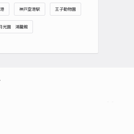
貸し可
港
神戸空港駅
王子動物園
時間
24時間営業
タイプ
平置き
再入庫
可
月光園 鴻朧館
340cm 以下
車幅
150cm 以下
高さ
制限なし
車種
オートバイ
軽自動車
コンパクトカー
中型車
ワンボックス
大型車・SUV
詳細へ
て
パーキング
4.5
/ 42件
00〜
/ 日
時間
24時間営業
タイプ
平置き
再入庫
可