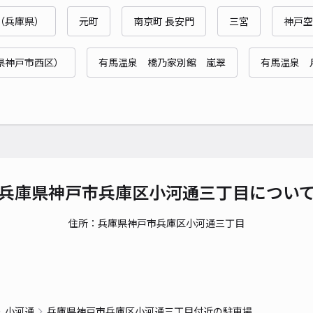
時間
（兵庫県）
元町
南京町 長安門
三宮
神戸空
貸出
県神戸市西区）
有馬温泉 橋乃家別館 嵐翠
有馬温泉 
長さ
対応
兵庫県神戸市兵庫区小河通三丁目につい
羽田
住所：兵庫県神戸市兵庫区小河通三丁目
¥4
貸出
小河通
兵庫県神戸市兵庫区小河通三丁目付近の駐車場