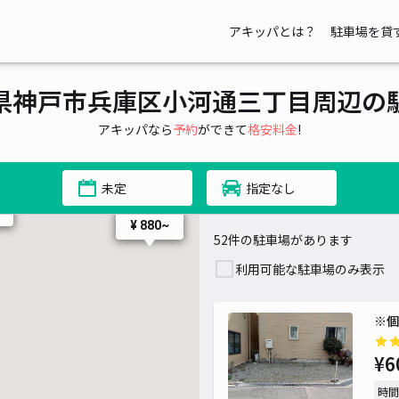
¥ 300~
0~
アキッパとは？
駐車場を貸
¥ 800~
県神戸市兵庫区小河通三丁目周辺の
アキッパなら
予約
ができて
格安料金
!
未定
指定なし
¥ 880~
52件の駐車場があります
利用可能な駐車場のみ表示
※個
¥6
時間