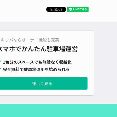
480cm 以下
車幅
180cm 以下
高さ
200cm 以下
車種
オートバイ
軽自動車
コンパクトカー
中型車
ワンボックス
大型車・SUV
詳細へ
アキッパならオーナー機能も充実
パーキング
スマホでかんたん
駐車場運営
4.4
/ 7件
00〜
/ 日
1台分のスペースでも無駄なく収益化
完全無料で駐車場運用を始められる
時間
24時間営業
タイプ
平置き
再入庫
可
詳しく見る
500cm 以下
車幅
190cm 以下
高さ
200cm 以下
車種
オートバイ
軽自動車
コンパクトカー
中型車
ワンボックス
大型車・SUV
詳細へ