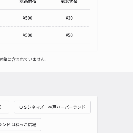
最高価格
最安価格
県神戸市灘区大石南町3-3-16駐車場
4.8
/ 6件
¥
500
¥
30
00〜
/ 日
¥
500
¥
50
時間
08:00 〜19:00
タイプ
平置き
再入庫
可
対象に含まれていません。
500cm 以下
車幅
190cm 以下
高さ
制限なし
車種
オートバイ
軽自動車
コンパクトカー
中型車
ワンボックス
大型車・SUV
詳細へ
）
ＯＳシネマズ 神戸ハーバーランド
中町5丁目駐車場
5
/ 3件
00〜
ランド はねっこ広場
/ 日