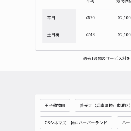
平均
最高価
平日
¥
670
¥
2,100
土日祝
¥
743
¥
2,100
過去1週間のサービス料
王子動物園
善光寺（兵庫県神戸市灘区
OSシネマズ 神戸ハーバーランド
ハー