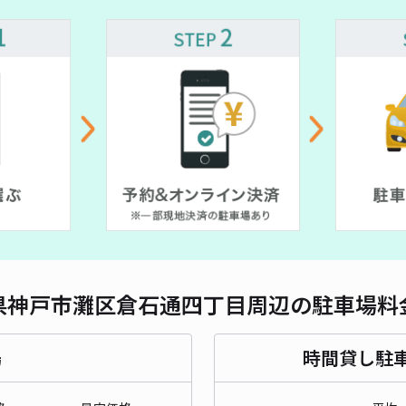
対応
王子
¥5
時間
貸出
長さ
県神戸市灘区倉石通四丁目周辺の駐車場料
対応
場
時間貸し駐