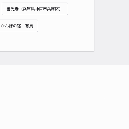
善光寺（兵庫県神戸市兵庫区）
時間
24時間営業
タイプ
平置き
再入庫
可
 かんぽの宿 有馬
410cm 以下
車幅
250cm 以下
高さ
制限なし
車種
オートバイ
軽自動車
コンパクトカー
中型車
ワンボックス
大型車・SUV
詳細へ
通路の角 駐車場
4.6
/ 20件
00〜
/ 日
¥60〜 / 15分
貸し可
時間
24時間営業
タイプ
平置き
再入庫
可
340cm 以下
車幅
150cm 以下
高さ
制限なし