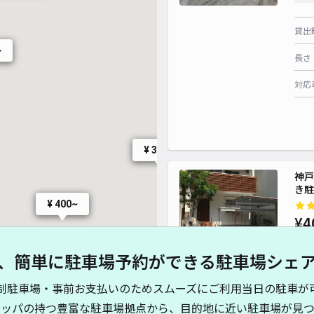
貸出
~
長さ
対応
¥ 300~
神戸
き駐
¥ 400~
¥4
、簡単に駐車場予約ができる駐車場シェ
貸出
制駐車場・事前お支払いのためスムーズにご利用当日の駐車が
長さ
キッパの持つ豊富な駐車場拠点から、目的地に近い駐車場が見つ