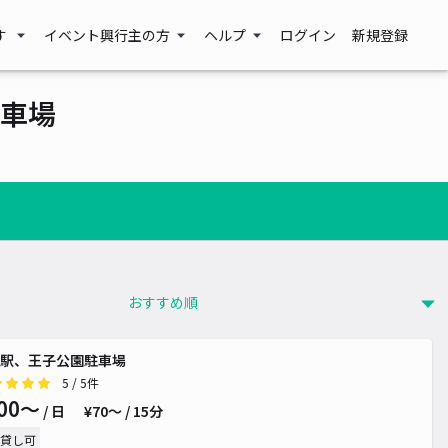
す
イベント興行主の方
ヘルプ
ログイン
新規登録
車場
駅、王子公園駐車場
5
/ 5件
00〜
/ 日
¥70〜 / 15分
貸し可