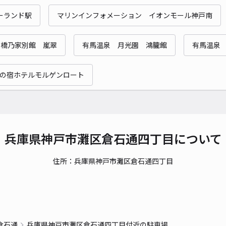
ーランド駅
マリンインフォメーション イオンモール神戸南
貸出
 橋乃家別館 嵐翠
有馬温泉 月光園 鴻朧館
有馬温泉
長さ
対応
の宿ホテルモルゲンロート
L字
兵庫県神戸市灘区倉石通四丁目について
¥5
住所：兵庫県神戸市灘区倉石通四丁目
時間
貸出
長さ
倉石通
兵庫県神戸市灘区倉石通四丁目付近の駐車場