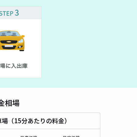
車種
オートバイ
軽自動車
コンパクトカー
中型車
ワンボックス
大型車・SUV
詳細へ
公園4丁目駐車場
4.6
/ 39件
70〜
/ 日
¥60〜 / 15分
貸し可
時間
24時間営業
タイプ
平置き
再入庫
可
480cm 以下
車幅
230cm 以下
高さ
制限なし
金相場
車種
オートバイ
軽自動車
コンパクトカー
中型車
ワンボックス
大型車・SUV
車場（15分あたりの料金）
詳細へ