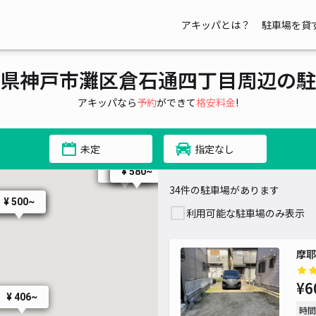
¥ 600~
¥ 600~
アキッパとは？
駐車場を貸
県神戸市灘区倉石通四丁目周辺の駐
アキッパなら
予約
ができて
格安料金
!
未定
指定なし
¥ 600~
¥ 880~
¥ 580~
¥ 580~
¥ 580~
34件の駐車場があります
¥ 500~
¥ 500~
利用可能な駐車場のみ表示
摩耶
¥6
¥ 406~
時間