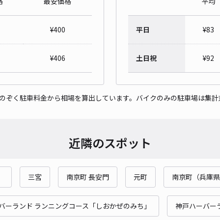
格
最安価格
平均
兵庫
¥
400
平日
¥
83
¥4
¥
406
土日祝
¥
92
貸出
をのぞく駐車料金から相場を算出しています。バイクのみの駐車場は集計
長さ
対応
近隣のスポット
）
三宮
南京町 長安門
元町
南京町（兵庫県
篠原
¥5
バーランド ランニングコース「しおかぜのみち」
神戸ハーバー