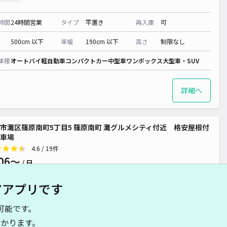
時間
24時間営業
タイプ
平置き
再入庫
可
500cm 以下
車幅
190cm 以下
高さ
制限なし
車種
オートバイ
軽自動車
コンパクトカー
中型車
ワンボックス
大型車・SUV
詳細へ
市灘区篠原南町5丁目5 篠原南町 灘グルメシティ付近 格安屋根付
車場
4.6
/ 19件
06〜
/ 日
アアプリです
時間
24時間営業
タイプ
平置き
再入庫
可
可能です。
490cm 以下
車幅
300cm 以下
高さ
200cm 以下
かります。