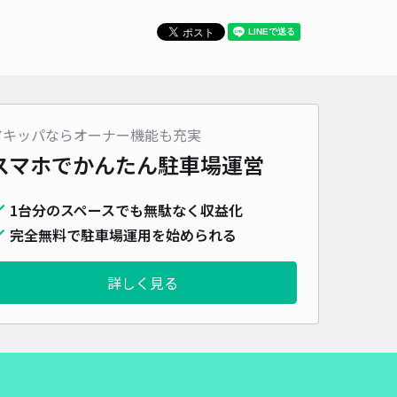
車種
オートバイ
軽自動車
コンパクトカー
中型車
ワンボックス
大型車・SUV
詳細へ
アキッパならオーナー機能も充実
車場間違い注意】神戸市中央区龍池通り古横駐車場
スマホでかんたん
駐車場運営
4.2
/ 19件
50〜
/ 日
¥60〜 / 15分
1台分のスペースでも無駄なく収益化
貸し可
完全無料で駐車場運用を始められる
時間
24時間営業
タイプ
平置き
再入庫
可
詳しく見る
430cm 以下
車幅
170cm 以下
高さ
160cm 以下
車種
オートバイ
軽自動車
コンパクトカー
中型車
ワンボックス
大型車・SUV
詳細へ