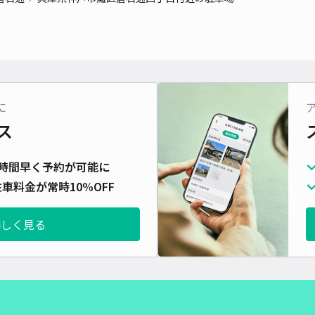
対応
に
【駐
ス
¥5
時間早く予約が可能に
時間
車料金が常時10%OFF
貸出
詳しく見る
長さ
対応