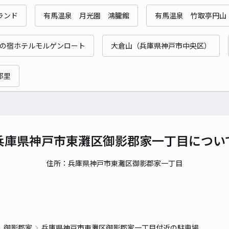
ランド
有馬温泉 月光園 鴻朧館
有馬温泉 竹取亭円山
貸出
の宿ホテルモルゲンロート
大倉山（兵庫県神戸市中央区）
長さ
対応
都里
□前
兵庫県神戸市東灘区御影郡家一丁目につい
¥6
住所：兵庫県神戸市東灘区御影郡家一丁目
時間
貸出
長さ
御影郡家
兵庫県神戸市東灘区御影郡家一丁目付近の駐車場