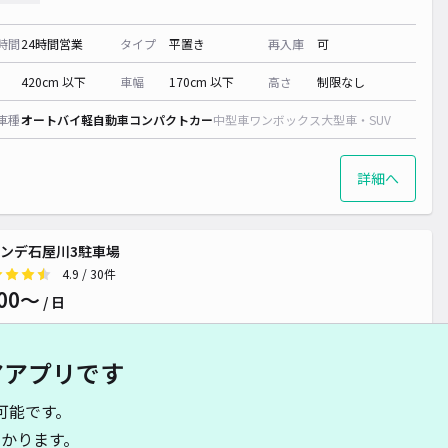
時間
24時間営業
タイプ
平置き
再入庫
可
420cm 以下
車幅
170cm 以下
高さ
制限なし
車種
オートバイ
軽自動車
コンパクトカー
中型車
ワンボックス
大型車・SUV
詳細へ
ンデ石屋川3駐車場
4.9
/ 30件
00〜
/ 日
アアプリです
時間
24時間営業
タイプ
平置き
再入庫
可
可能です。
500cm 以下
車幅
240cm 以下
高さ
制限なし
かります。