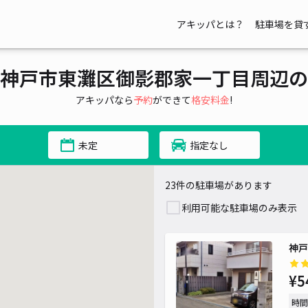
アキッパとは？
駐車場を貸
¥ 600~
¥ 550~
神戸市東灘区御影郡家一丁目周辺の
アキッパなら
予約
ができて
格安料金
!
未定
指定なし
23件の駐車場があります
利用可能な駐車場のみ表示
神戸
¥5
時間