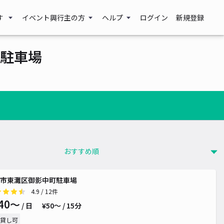
す
イベント興行主の方
ヘルプ
ログイン
新規登録
駐車場
¥ 700~
市東灘区御影中町駐車場
4.9
/ 12件
40〜
/ 日
¥50〜 / 15分
貸し可