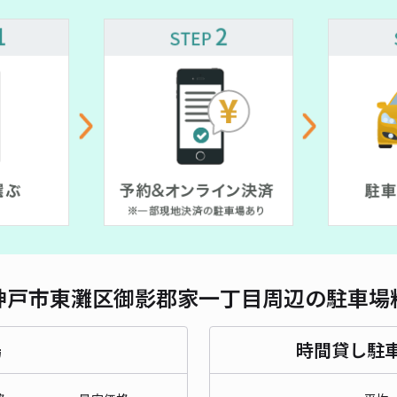
対応
¥ 400~
御影
¥7
貸出
長さ
¥ 50
神戸市東灘区御影郡家一丁目周辺の駐車場
対応
場
時間貸し駐