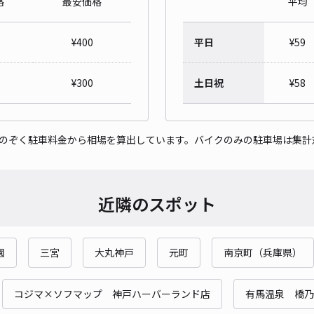
格
最安価格
平均
甲南
¥
400
平日
¥
59
¥7
時間
¥
300
土日祝
¥
58
貸出
をのぞく駐車料金から相場を算出しています。バイクのみの駐車場は集計
長さ
対応
近隣のスポット
園
三宮
大丸神戸
元町
南京町（兵庫県）
御影
¥1
コジマ×ソフマップ 神戸ハーバーランド店
有馬温泉 橋乃