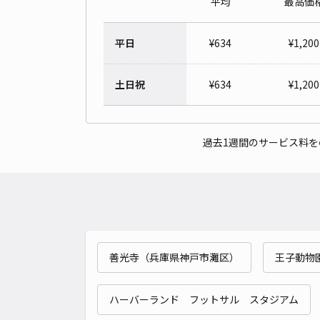
平均
最高価
平日
¥
634
¥
1,200
土日祝
¥
634
¥
1,200
過去1週間のサービス料
善光寺（兵庫県神戸市灘区）
王子動物
ハーバーランド フットサル スタジアム