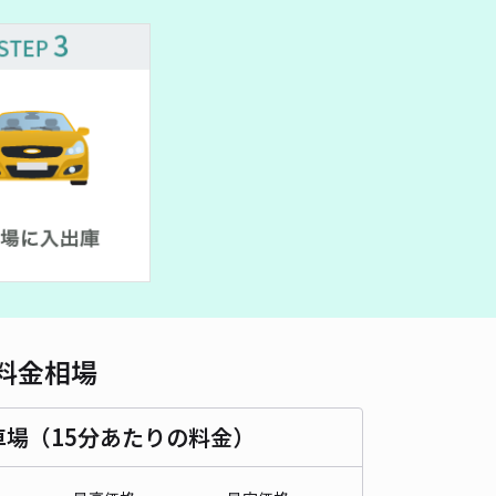
車種
オートバイ
軽自動車
コンパクトカー
中型車
ワンボックス
大型車・SUV
詳細へ
山手5丁目
5
/ 3件
00〜
/ 日
時間
09:00 〜18:00
タイプ
平置き
再入庫
可
500cm 以下
車幅
190cm 以下
高さ
制限なし
0~
料金相場
車種
オートバイ
軽自動車
コンパクトカー
中型車
ワンボックス
大型車・SUV
車場（15分あたりの料金）
詳細へ