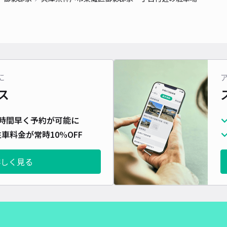
対応
に
甲南
ス
¥5
時間早く予約が可能に
時間
車料金が常時10%OFF
貸出
詳しく見る
長さ
対応