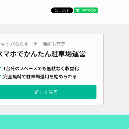
車種
オートバイ
軽自動車
コンパクトカー
中型車
ワンボックス
大型車・SUV
詳細へ
アキッパならオーナー機能も充実
大学近辺駐車場
スマホでかんたん
駐車場運営
4.6
/ 14件
50〜
/ 日
¥50〜 / 15分
1台分のスペースでも無駄なく収益化
貸し可
完全無料で駐車場運用を始められる
時間
24時間営業
タイプ
平置き
再入庫
可
詳しく見る
500cm 以下
車幅
250cm 以下
高さ
制限なし
車種
オートバイ
軽自動車
コンパクトカー
中型車
ワンボックス
大型車・SUV
詳細へ