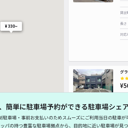
貸出
長さ
¥ 330~
対応
グラ
¥5
、簡単に駐車場予約ができる駐車場シェ
貸出
制駐車場・事前お支払いのためスムーズにご利用当日の駐車が
長さ
キッパの持つ豊富な駐車場拠点から、目的地に近い駐車場が見つ