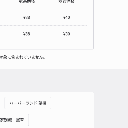
最高価格
最安価格
医療センター東駐車場
4.8
/ 10件
¥
88
¥
40
90〜
/ 日
¥79〜 / 15分
貸し可
¥
88
¥
30
時間
24時間営業
タイプ
平置き
再入庫
可
対象に含まれていません。
600cm 以下
車幅
200cm 以下
高さ
制限なし
車種
オートバイ
軽自動車
コンパクトカー
中型車
ワンボックス
大型車・SUV
詳細へ
ハーバーランド 望楼
山手駐車場
5
/ 2件
,200〜
家別館 嵐翠
/ 日