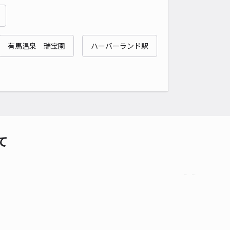
時間
24時間営業
タイプ
平置き
再入庫
可
有馬温泉 瑞宝園
ハーバーランド駅
600cm 以下
車幅
200cm 以下
高さ
制限なし
車種
オートバイ
軽自動車
コンパクトカー
中型車
ワンボックス
大型車・SUV
詳細へ
田邸駐車場
て
3
/ 7件
00〜
/ 日
¥60〜 / 15分
貸し可
時間
24時間営業
タイプ
平置き
再入庫
可
430cm 以下
車幅
180cm 以下
高さ
制限なし