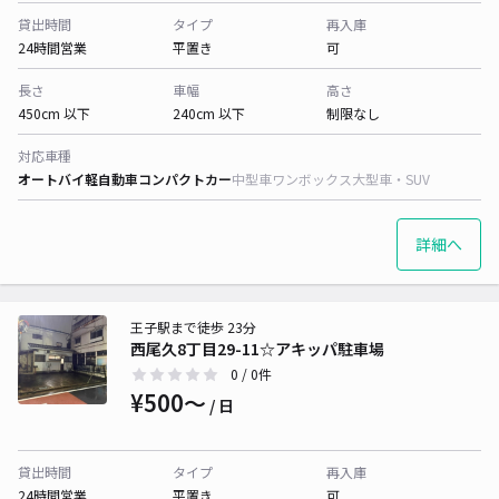
貸出時間
タイプ
再入庫
24時間営業
平置き
可
長さ
車幅
高さ
450cm 以下
240cm 以下
制限なし
対応車種
オートバイ
軽自動車
コンパクトカー
中型車
ワンボックス
大型車・SUV
詳細へ
王子駅まで徒歩 23分
西尾久8丁目29-11☆アキッパ駐車場
0
/ 0件
¥500〜
/ 日
貸出時間
タイプ
再入庫
24時間営業
平置き
可