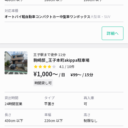
対応車種
オートバイ
軽自動車
コンパクトカー
中型車
ワンボックス
大型車・SUV
詳細へ
王子駅まで徒歩 11分
駒崎邸_王子本町akippa駐車場
4.1
/ 10件
¥1,000〜
/ 日
¥99〜 / 15分
時間貸し可
貸出時間
タイプ
再入庫
24時間営業
平置き
可
長さ
車幅
高さ
430cm 以下
220cm 以下
制限なし