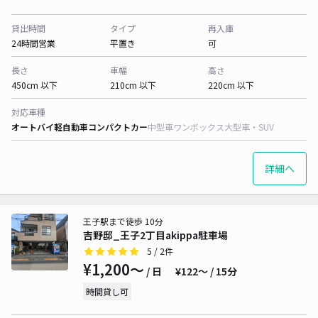
貸出時間
タイプ
再入庫
24時間営業
平置き
可
長さ
車幅
高さ
450cm 以下
210cm 以下
220cm 以下
対応車種
オートバイ
軽自動車
コンパクトカー
中型車
ワンボックス
大型車・SUV
詳細へ
王子駅まで徒歩 10分
吉野邸_王子2丁目akippa駐車場
5
/ 2件
¥1,200〜
/ 日
¥122〜 / 15分
時間貸し可