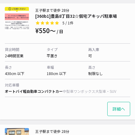
王子駅まで徒歩 28分
[360b1]豊島8丁目32☆個宅アキッパ駐車場
5
/ 1件
¥550〜
/ 日
貸出時間
タイプ
再入庫
24時間営業
平置き
可
長さ
車幅
高さ
430cm 以下
180cm 以下
制限なし
対応車種
オートバイ
軽自動車
コンパクトカー
中型車
ワンボックス
大型車・SUV
詳細へ
王子駅まで徒歩 28分