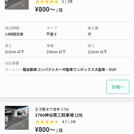
5
/ 3件
¥800〜
/ 日
貸出時間
タイプ
再入庫
24時間営業
平置き
可
長さ
車幅
高さ
510cm 以下
190cm 以下
210cm 以下
対応車種
オートバイ
軽自動車
コンパクトカー
中型車
ワンボックス
大型車・SUV
詳細へ
王子駅まで徒歩 27分
3760神谷第三駐車場 (29)
4.7
/ 3件
¥800〜
/ 日