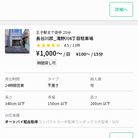
詳細へ
王子駅まで徒歩 25分
長谷川邸_滝野川6丁目駐車場
4.5
/ 13件
¥1,000〜
/ 日
¥100〜 / 15分
時間貸し可
貸出時間
タイプ
再入庫
24時間営業
平置き
可
長さ
車幅
高さ
340cm 以下
150cm 以下
200cm 以下
対応車種
オートバイ
軽自動車
コンパクトカー
中型車
ワンボックス
大型車・SUV