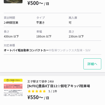
¥500〜
/ 日
貸出時間
タイプ
再入庫
24時間営業
平置き
可
長さ
車幅
高さ
430cm 以下
180cm 以下
230cm 以下
対応車種
オートバイ
軽自動車
コンパクトカー
中型車
ワンボックス
大型車・SUV
詳細へ
王子駅まで徒歩 24分
[6cf01]豊島8丁目12☆個宅アキッパ駐車場
5
/ 1件
¥550〜
/ 日