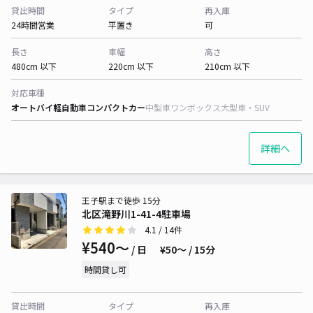
貸出時間
タイプ
再入庫
24時間営業
平置き
可
長さ
車幅
高さ
480cm 以下
220cm 以下
210cm 以下
対応車種
オートバイ
軽自動車
コンパクトカー
中型車
ワンボックス
大型車・SUV
詳細へ
王子駅まで徒歩 15分
北区滝野川1-41-4駐車場
4.1
/ 14件
¥540〜
/ 日
¥50〜 / 15分
時間貸し可
貸出時間
タイプ
再入庫