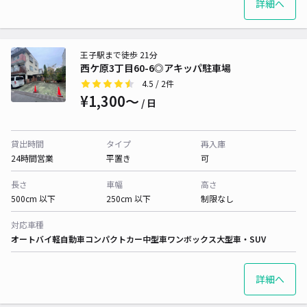
詳細へ
王子駅まで徒歩 21分
西ケ原3丁目60-6◎アキッパ駐車場
4.5
/ 2件
¥1,300〜
/ 日
貸出時間
タイプ
再入庫
24時間営業
平置き
可
長さ
車幅
高さ
500cm 以下
250cm 以下
制限なし
対応車種
オートバイ
軽自動車
コンパクトカー
中型車
ワンボックス
大型車・SUV
詳細へ