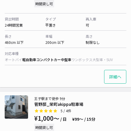
時間貸し可
貸出時間
タイプ
再入庫
24時間営業
平置き
可
長さ
車幅
高さ
460cm 以下
200cm 以下
制限なし
対応車種
オートバイ
軽自動車
コンパクトカー
中型車
ワンボックス
大型車・SUV
詳細へ
王子駅まで徒歩 9分
菅野邸_栄町akippa駐車場
5
/ 4件
¥1,000〜
/ 日
¥99〜 / 15分
時間貸し可