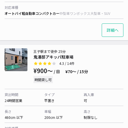
対応車種
オートバイ
軽自動車
コンパクトカー
中型車
ワンボックス
大型車・SUV
詳細へ
王子駅まで徒歩 25分
鬼澤邸アキッパ駐車場
4.3
/ 14件
¥900〜
/ 日
¥70〜 / 15分
時間貸し可
貸出時間
タイプ
再入庫
24時間営業
平置き
可
長さ
車幅
高さ
460cm 以下
200cm 以下
制限なし