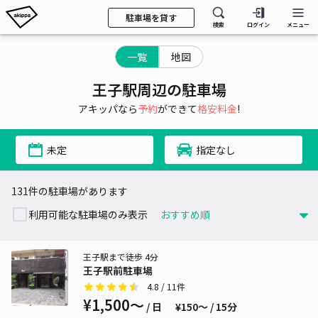
駐車場を貸す
検索
ログイン
メニュー
一覧
地図
王子駅周辺の駐車場
アキッパなら
予約
ができて
格安料金
!
未定
指定なし
131件の駐車場があります
利用可能な駐車場のみ表示
王子駅まで徒歩 4分
王子駅前駐車場
4.8
/ 11件
¥1,500〜
/ 日
¥150〜 / 15分