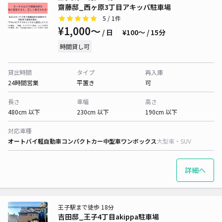
齋藤邸_西ヶ原3丁目アキッパ駐車場
5
/ 1件
¥1,000〜
/ 日
¥100〜 / 15分
時間貸し可
貸出時間
タイプ
再入庫
24時間営業
平置き
可
長さ
車幅
高さ
480cm 以下
230cm 以下
190cm 以下
対応車種
オートバイ
軽自動車
コンパクトカー
中型車
ワンボックス
大型車・SUV
詳細へ
王子駅まで徒歩 18分
吉田邸_王子4丁目akippa駐車場