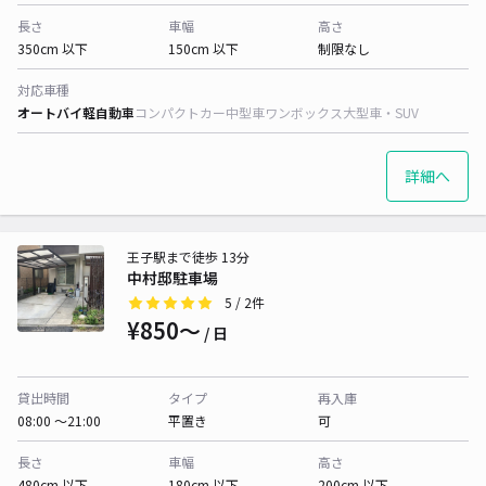
長さ
車幅
高さ
350cm 以下
150cm 以下
制限なし
対応車種
オートバイ
軽自動車
コンパクトカー
中型車
ワンボックス
大型車・SUV
詳細へ
王子駅まで徒歩 13分
中村邸駐車場
5
/ 2件
¥850〜
/ 日
貸出時間
タイプ
再入庫
08:00 〜21:00
平置き
可
長さ
車幅
高さ
480cm 以下
180cm 以下
200cm 以下