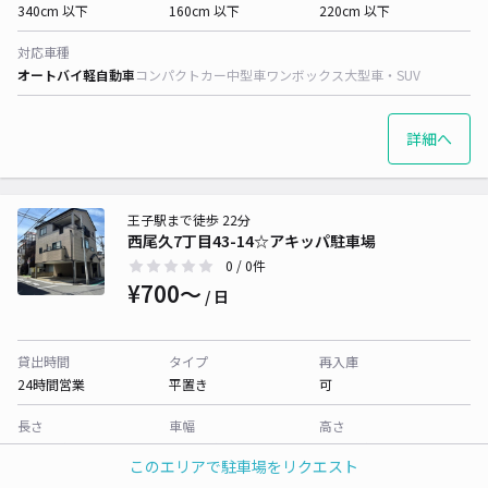
340cm 以下
160cm 以下
220cm 以下
対応車種
オートバイ
軽自動車
コンパクトカー
中型車
ワンボックス
大型車・SUV
詳細へ
王子駅まで徒歩 22分
西尾久7丁目43-14☆アキッパ駐車場
0
/ 0件
¥700〜
/ 日
貸出時間
タイプ
再入庫
24時間営業
平置き
可
長さ
車幅
高さ
500cm 以下
220cm 以下
220cm 以下
このエリアで駐車場をリクエスト