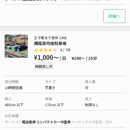
詳細へ
王子駅まで徒歩 24分
横尾邸月極駐車場
4
/ 7件
¥1,000〜
/ 日
¥100〜 / 15分
時間貸し可
貸出時間
タイプ
再入庫
24時間営業
平置き
可
長さ
車幅
高さ
480cm 以下
170cm 以下
制限なし
対応車種
オートバイ
軽自動車
コンパクトカー
中型車
ワンボックス
大型車・SUV