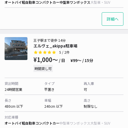
オートバイ
軽自動車
コンパクトカー
中型車
ワンボックス
大型車・SUV
詳細へ
王子駅まで徒歩 14分
エルヴェ_akippa駐車場
5
/ 2件
¥1,000〜
/ 日
¥99〜 / 15分
時間貸し可
貸出時間
タイプ
再入庫
24時間営業
平置き
可
長さ
車幅
高さ
480cm 以下
240cm 以下
制限なし
対応車種
オートバイ
軽自動車
コンパクトカー
中型車
ワンボックス
大型車・SUV