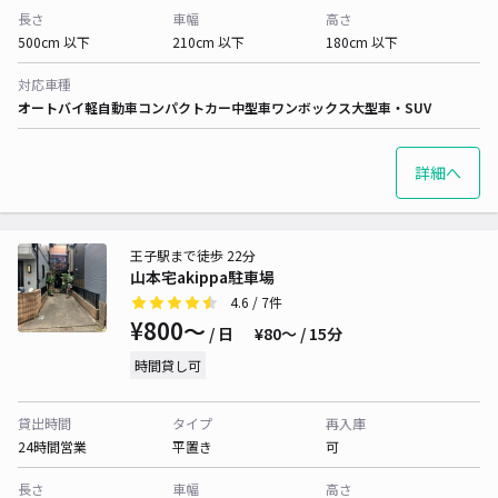
長さ
車幅
高さ
500cm 以下
210cm 以下
180cm 以下
対応車種
オートバイ
軽自動車
コンパクトカー
中型車
ワンボックス
大型車・SUV
詳細へ
王子駅まで徒歩 22分
山本宅akippa駐車場
4.6
/ 7件
¥800〜
/ 日
¥80〜 / 15分
時間貸し可
貸出時間
タイプ
再入庫
24時間営業
平置き
可
長さ
車幅
高さ