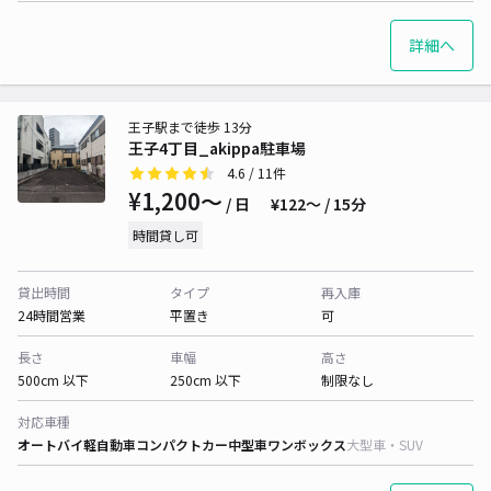
詳細へ
王子駅まで徒歩 13分
王子4丁目_akippa駐車場
4.6
/ 11件
¥1,200〜
/ 日
¥122〜 / 15分
時間貸し可
貸出時間
タイプ
再入庫
24時間営業
平置き
可
長さ
車幅
高さ
500cm 以下
250cm 以下
制限なし
対応車種
オートバイ
軽自動車
コンパクトカー
中型車
ワンボックス
大型車・SUV