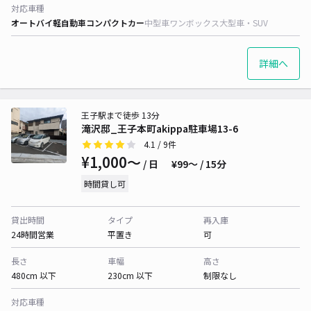
対応車種
オートバイ
軽自動車
コンパクトカー
中型車
ワンボックス
大型車・SUV
詳細へ
王子駅まで徒歩 13分
滝沢邸_王子本町akippa駐車場13-6
4.1
/ 9件
¥1,000〜
/ 日
¥99〜 / 15分
時間貸し可
貸出時間
タイプ
再入庫
24時間営業
平置き
可
長さ
車幅
高さ
480cm 以下
230cm 以下
制限なし
対応車種