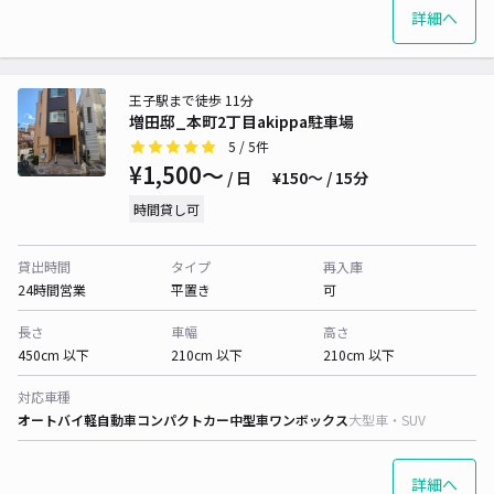
詳細へ
王子駅まで徒歩 11分
増田邸_本町2丁目akippa駐車場
5
/ 5件
¥1,500〜
/ 日
¥150〜 / 15分
時間貸し可
貸出時間
タイプ
再入庫
24時間営業
平置き
可
長さ
車幅
高さ
450cm 以下
210cm 以下
210cm 以下
対応車種
オートバイ
軽自動車
コンパクトカー
中型車
ワンボックス
大型車・SUV
詳細へ