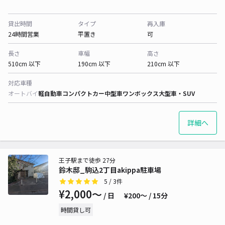
貸出時間
タイプ
再入庫
24時間営業
平置き
可
長さ
車幅
高さ
510cm 以下
190cm 以下
210cm 以下
対応車種
オートバイ
軽自動車
コンパクトカー
中型車
ワンボックス
大型車・SUV
詳細へ
王子駅まで徒歩 27分
鈴木邸_駒込2丁目akippa駐車場
5
/ 3件
¥2,000〜
/ 日
¥200〜 / 15分
時間貸し可