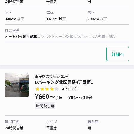
24時間営業
平置き
可
長さ
車幅
高さ
340cm 以下
148cm 以下
200cm 以下
対応車種
オートバイ
軽自動車
コンパクトカー
中型車
ワンボックス
大型車・SUV
詳細へ
王子駅まで徒歩 21分
Dパーキング北区豊島4丁目第1
4.2
/ 18件
¥660〜
/ 日
¥92〜 / 15分
時間貸し可
貸出時間
タイプ
再入庫
24時間営業
平置き
可