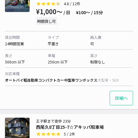
4.8
/ 12件
¥1,000〜
/ 日
¥100〜 / 15分
時間貸し可
貸出時間
タイプ
再入庫
24時間営業
平置き
可
長さ
車幅
高さ
500cm 以下
250cm 以下
制限なし
対応車種
オートバイ
軽自動車
コンパクトカー
中型車
ワンボックス
大型車・SUV
詳細へ
王子駅まで徒歩 23分
西尾久8丁目25-7☆アキッパ駐車場
5
/ 2件