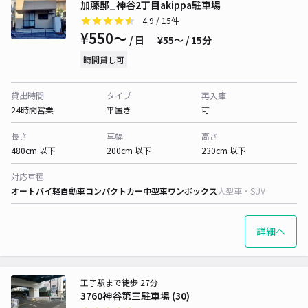
加藤邸_神谷2丁目akippa駐車場
4.9
/ 15件
¥550〜
/ 日
¥55〜 / 15分
時間貸し可
貸出時間
タイプ
再入庫
24時間営業
平置き
可
長さ
車幅
高さ
480cm 以下
200cm 以下
230cm 以下
対応車種
オートバイ
軽自動車
コンパクトカー
中型車
ワンボックス
大型車・SUV
詳細へ
王子駅まで徒歩 27分
3760神谷第三駐車場 (30)