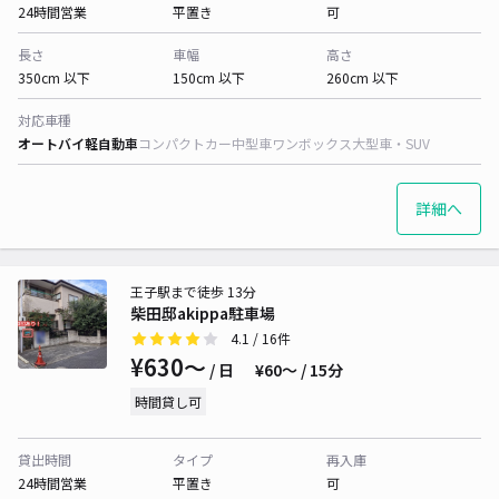
24時間営業
平置き
可
長さ
車幅
高さ
350cm 以下
150cm 以下
260cm 以下
対応車種
オートバイ
軽自動車
コンパクトカー
中型車
ワンボックス
大型車・SUV
詳細へ
王子駅まで徒歩 13分
柴田邸akippa駐車場
4.1
/ 16件
¥630〜
/ 日
¥60〜 / 15分
時間貸し可
貸出時間
タイプ
再入庫
24時間営業
平置き
可