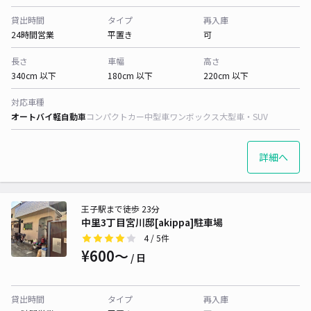
貸出時間
タイプ
再入庫
24時間営業
平置き
可
長さ
車幅
高さ
340cm 以下
180cm 以下
220cm 以下
対応車種
オートバイ
軽自動車
コンパクトカー
中型車
ワンボックス
大型車・SUV
詳細へ
王子駅まで徒歩 23分
中里3丁目宮川邸[akippa]駐車場
4
/ 5件
¥600〜
/ 日
貸出時間
タイプ
再入庫