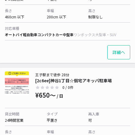
長さ
車幅
高さ
460cm 以下
200cm 以下
制限なし
対応車種
オートバイ
軽自動車
コンパクトカー
中型車
ワンボックス
大型車・SUV
詳細へ
王子駅まで徒歩 28分
[2c6ee]神谷1丁目☆個宅アキッパ駐車場
0
/ 0件
¥650〜
/ 日
貸出時間
タイプ
再入庫
24時間営業
平置き
可
長さ
車幅
高さ