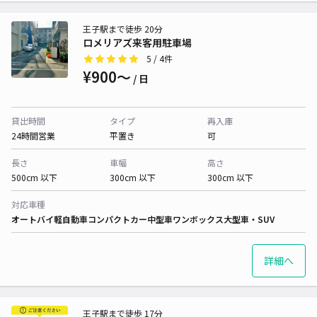
王子駅まで徒歩 20分
ロメリアズ来客用駐車場
5
/ 4件
¥900〜
/ 日
貸出時間
タイプ
再入庫
24時間営業
平置き
可
長さ
車幅
高さ
500cm 以下
300cm 以下
300cm 以下
対応車種
オートバイ
軽自動車
コンパクトカー
中型車
ワンボックス
大型車・SUV
詳細へ
王子駅まで徒歩 17分