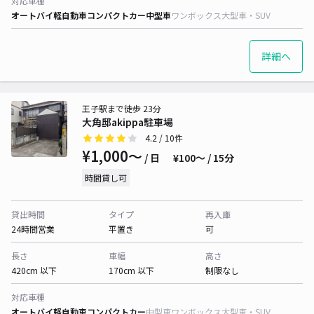
対応車種
オートバイ
軽自動車
コンパクトカー
中型車
ワンボックス
大型車・SUV
詳細へ
王子駅まで徒歩 23分
大角邸akippa駐車場
4.2
/ 10件
¥1,000〜
/ 日
¥100〜 / 15分
時間貸し可
貸出時間
タイプ
再入庫
24時間営業
平置き
可
長さ
車幅
高さ
420cm 以下
170cm 以下
制限なし
対応車種
オートバイ
軽自動車
コンパクトカー
中型車
ワンボックス
大型車・SUV