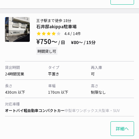
王子駅まで徒歩 18分
石井邸akippa駐車場
4.4
/ 14件
¥750〜
/ 日
¥80〜 / 15分
時間貸し可
貸出時間
タイプ
再入庫
24時間営業
平置き
可
長さ
車幅
高さ
430cm 以下
170cm 以下
制限なし
対応車種
オートバイ
軽自動車
コンパクトカー
中型車
ワンボックス
大型車・SUV
詳細へ