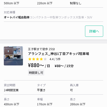
500cm 以下
220cm 以下
制限なし
対応車種
オートバイ
軽自動車
コンパクトカー
中型車
ワンボックス
大型車・SUV
詳細へ
王子駅まで徒歩 25分
アランフェス_神谷1丁目アキッパ駐車場
4.4
/ 5件
¥880〜
/ 日
¥88〜 / 15分
時間貸し可
貸出時間
タイプ
再入庫
24時間営業
平置き
可
長さ
車幅
高さ
430cm 以下
170cm 以下
200cm 以下