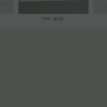
1
枚目 （
全
5
枚
）