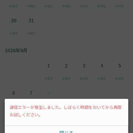
¥400
¥400
¥400
¥400
¥400
¥400
¥400
30
31
¥400
¥400
2026年9月
1
2
3
4
5
¥400
¥400
¥400
¥400
¥400
6
7
8
¥400
¥400
先行予約
通信エラーが発生しました。しばらく時間をおいてから再度
お試しください。
以降の空き状況は毎日24:00に更新されます。
閉じる