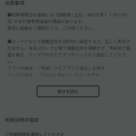
注意事項
●駐車場周辺の道路には【自転車 / 土日、休日を除く 7:30～9:0
0】の歩行者専用道路の標識があります。
事前に経路をご確認のうえ、ご利用ください。
●カーナビなどで掲載住所を目的地に設定すると、正しく表示さ
れません。当日はカーナビ等で掲載住所を検索せず、予約完了画
面を開き、マップ下のナビアプリのリンクから設定してくださ
い。
アプリの場合：「地図・ナビアプリで見る」を押す
ウェブの場合：「Google Mapへ」ボタンを押す
●駐車場内には他の車も駐車するので、掲載写真で駐車位置を確
続きを読む
認し、必ず予約後に指定された区画をご利用ください。
●車止めはございません。スペースそばにある壁などに接触しな
いよう、ご注意ください。
利用日時の指定
ご利用日時を選択してください