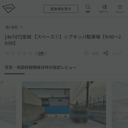
駐車場を貸す
検索
ログイン
メニュー
個人管理
[4e7d7]宮城 【スペース①】☆アキッパ駐車場【9:00～2
0:00】
（
0件
）
保存
シェア
写真・地図
詳細情報
日時の指定
レビュー