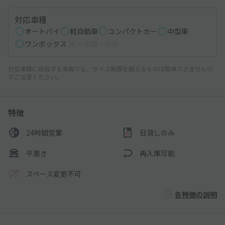
対応車種
オートバイ
軽自動車
コンパクトカー
中型車
ワンボックス
大型車・SUV
対応車種に該当する車両でも、サイズ制限を超えるものは駐車できませんの
でご注意ください。
特徴
24時間営業
日貸しのみ
平置き
再入庫可能
スペース変更不可
各特徴の説明