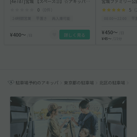
[4e7d7]宮城 【スペース②】☆アキッパ駐車場
0
（0件）
5
（
24時間営業
平置き
再入庫可能
08:00〜22:00
平
¥450〜
/日
¥400〜
詳しく見る
/日
¥45〜
/15分
駐車場予約のアキッパ
東京都の駐車場
北区の駐車場
王