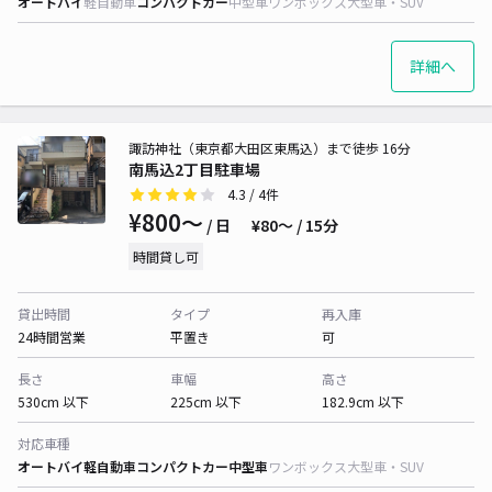
オートバイ
軽自動車
コンパクトカー
中型車
ワンボックス
大型車・SUV
詳細へ
諏訪神社（東京都大田区東馬込）まで徒歩 16分
南馬込2丁目駐車場
4.3
/ 4件
¥800〜
/ 日
¥80〜 / 15分
時間貸し可
貸出時間
タイプ
再入庫
24時間営業
平置き
可
長さ
車幅
高さ
530cm 以下
225cm 以下
182.9cm 以下
対応車種
オートバイ
軽自動車
コンパクトカー
中型車
ワンボックス
大型車・SUV