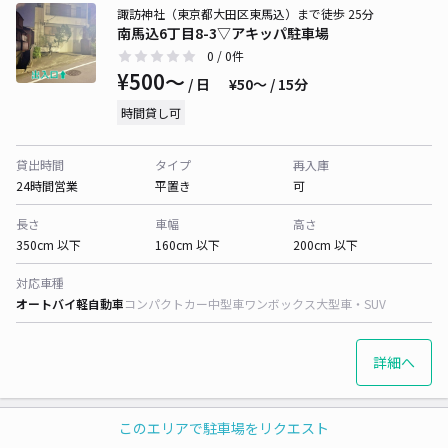
諏訪神社（東京都大田区東馬込）まで徒歩 25分
南馬込6丁目8-3▽アキッパ駐車場
0
/ 0件
¥500〜
/ 日
¥50〜 / 15分
時間貸し可
貸出時間
タイプ
再入庫
24時間営業
平置き
可
長さ
車幅
高さ
350cm 以下
160cm 以下
200cm 以下
対応車種
オートバイ
軽自動車
コンパクトカー
中型車
ワンボックス
大型車・SUV
詳細へ
このエリアで駐車場をリクエスト
諏訪神社（東京都大田区東馬込）まで徒歩 18分