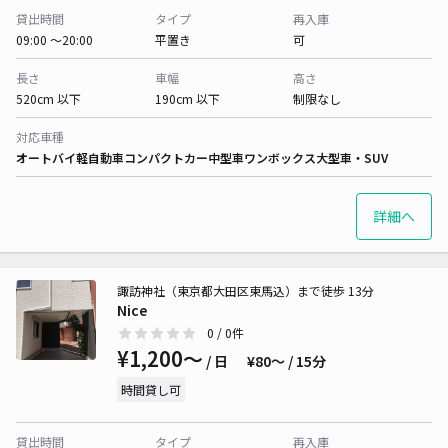
貸出時間
タイプ
再入庫
09:00 〜20:00
平置き
可
長さ
車幅
高さ
520cm 以下
190cm 以下
制限なし
対応車種
オートバイ
軽自動車
コンパクトカー
中型車
ワンボックス
大型車・SUV
詳細へ
諏訪神社（東京都大田区東馬込）まで徒歩 13分
Nice
0
/ 0件
¥1,200〜
/ 日
¥80〜 / 15分
時間貸し可
貸出時間
タイプ
再入庫