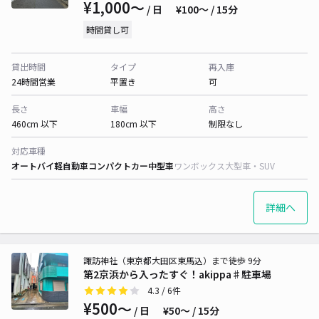
¥1,000〜
/ 日
¥100〜 / 15分
時間貸し可
貸出時間
タイプ
再入庫
24時間営業
平置き
可
長さ
車幅
高さ
460cm 以下
180cm 以下
制限なし
対応車種
オートバイ
軽自動車
コンパクトカー
中型車
ワンボックス
大型車・SUV
詳細へ
諏訪神社（東京都大田区東馬込）まで徒歩 9分
第2京浜から入ったすぐ！akippa♯駐車場
4.3
/ 6件
¥500〜
/ 日
¥50〜 / 15分