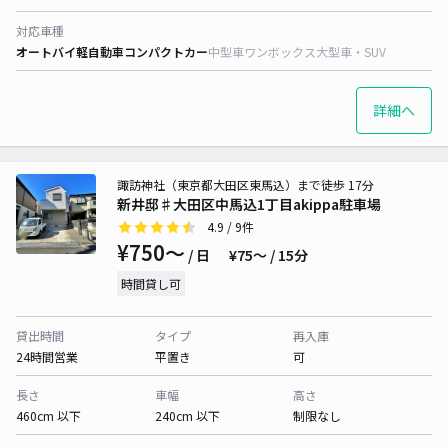
対応車種
オートバイ
軽自動車
コンパクトカー
中型車
ワンボックス
大型車・SUV
詳細へ
諏訪神社（東京都大田区東馬込）まで徒歩 17分
新井邸♯大田区中馬込1丁目akippa駐車場
4.9
/ 9件
¥750〜
/ 日
¥75〜 / 15分
時間貸し可
貸出時間
タイプ
再入庫
24時間営業
平置き
可
長さ
車幅
高さ
460cm 以下
240cm 以下
制限なし