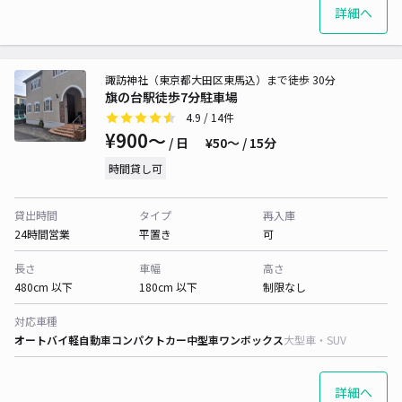
詳細へ
諏訪神社（東京都大田区東馬込）まで徒歩 30分
旗の台駅徒歩7分駐車場
4.9
/ 14件
¥900〜
/ 日
¥50〜 / 15分
時間貸し可
貸出時間
タイプ
再入庫
24時間営業
平置き
可
長さ
車幅
高さ
480cm 以下
180cm 以下
制限なし
対応車種
オートバイ
軽自動車
コンパクトカー
中型車
ワンボックス
大型車・SUV
詳細へ