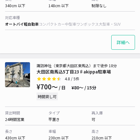
340cm 以下
148cm 以下
制限なし
対応車種
オートバイ
軽自動車
コンパクトカー
中型車
ワンボックス
大型車・SUV
詳細へ
諏訪神社（東京都大田区東馬込）まで徒歩 18分
大田区南馬込5丁目23♯akippa駐車場
4.8
/ 5件
¥700〜
/ 日
¥80〜 / 15分
時間貸し可
貸出時間
タイプ
再入庫
24時間営業
平置き
可
長さ
車幅
高さ
430cm 以下
230cm 以下
210cm 以下