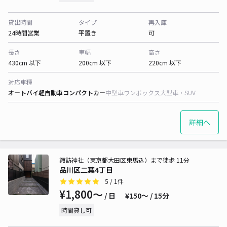
貸出時間
タイプ
再入庫
24時間営業
平置き
可
長さ
車幅
高さ
430cm 以下
200cm 以下
220cm 以下
対応車種
オートバイ
軽自動車
コンパクトカー
中型車
ワンボックス
大型車・SUV
詳細へ
諏訪神社（東京都大田区東馬込）まで徒歩 11分
品川区二葉4丁目
5
/ 1件
¥1,800〜
/ 日
¥150〜 / 15分
時間貸し可