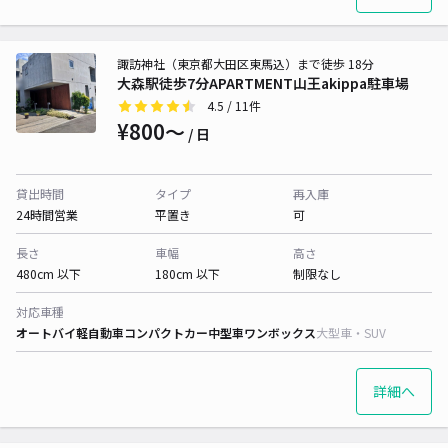
諏訪神社（東京都大田区東馬込）まで徒歩 18分
大森駅徒歩7分APARTMENT山王akippa駐車場
4.5
/ 11件
¥800〜
/ 日
貸出時間
タイプ
再入庫
24時間営業
平置き
可
長さ
車幅
高さ
480cm 以下
180cm 以下
制限なし
対応車種
オートバイ
軽自動車
コンパクトカー
中型車
ワンボックス
大型車・SUV
詳細へ