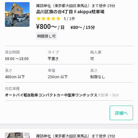
諏訪神社（東京都大田区東馬込）まで徒歩 19分
品川区旗の台4丁目♯akippa駐車場
5
/ 1件
¥800〜
/ 日
¥80〜 / 15分
時間貸し可
貸出時間
タイプ
再入庫
08:00 〜18:00
平置き
可
長さ
車幅
高さ
480cm 以下
250cm 以下
制限なし
対応車種
オートバイ
軽自動車
コンパクトカー
中型車
ワンボックス
大型車・SUV
詳細へ
諏訪神社（東京都大田区東馬込）まで徒歩 19分