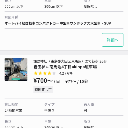
長さ
車幅
高さ
500cm 以下
300cm 以下
制限なし
対応車種
オートバイ
軽自動車
コンパクトカー
中型車
ワンボックス
大型車・SUV
詳細へ
諏訪神社（東京都大田区東馬込）まで徒歩 26分
岩田邸♯南馬込4丁目akippa駐車場
4.2
/ 6件
¥700〜
/ 日
¥77〜 / 15分
時間貸し可
貸出時間
タイプ
再入庫
24時間営業
平置き
可
長さ
車幅
高さ
460cm 以下
240cm 以下
制限なし