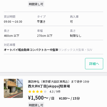
時間貸し可
貸出時間
タイプ
再入庫
09:00 〜16:30
平置き
可
長さ
車幅
高さ
460cm 以下
270cm 以下
制限なし
対応車種
オートバイ
軽自動車
コンパクトカー
中型車
ワンボックス
大型車・SUV
詳細へ
諏訪神社（東京都大田区東馬込）まで徒歩 10分
西大井6丁目[akippa]駐車場
4.3
/ 9件
¥1,500〜
/ 日
¥180〜 / 15分
時間貸し可