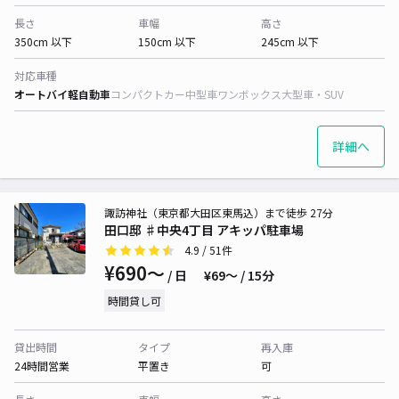
長さ
車幅
高さ
350cm 以下
150cm 以下
245cm 以下
対応車種
オートバイ
軽自動車
コンパクトカー
中型車
ワンボックス
大型車・SUV
詳細へ
諏訪神社（東京都大田区東馬込）まで徒歩 27分
田口邸 ♯中央4丁目 アキッパ駐車場
4.9
/ 51件
¥690〜
/ 日
¥69〜 / 15分
時間貸し可
貸出時間
タイプ
再入庫
24時間営業
平置き
可