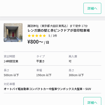
詳細へ
諏訪神社（東京都大田区東馬込）まで徒歩 17分
レンガ調の壁と赤ピンクドアが目印駐車場
5
/ 3件
¥800〜
/ 日
貸出時間
タイプ
再入庫
24時間営業
平置き
可
長さ
車幅
高さ
500cm 以下
190cm 以下
300cm 以下
対応車種
オートバイ
軽自動車
コンパクトカー
中型車
ワンボックス
大型車・SUV
詳細へ