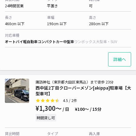
24時間営業
平置き
可
長さ
車幅
高さ
460cm 以下
190cm 以下
280cm 以下
対応車種
オートバイ
軽自動車
コンパクトカー
中型車
ワンボックス
大型車・SUV
詳細へ
諏訪神社（東京都大田区東馬込）まで徒歩 23分
西中延2丁目クローバーメゾン[akippa]駐車場【大
型車可】
4.5
/ 2件
¥1,300〜
/ 日
¥100〜 / 15分
時間貸し可
貸出時間
タイプ
再入庫