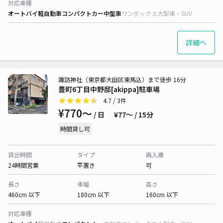
対応車種
オートバイ
軽自動車
コンパクトカー
中型車
ワンボックス
大型車・SUV
詳細へ
諏訪神社（東京都大田区東馬込）まで徒歩 16分
豊町6丁目中野邸[akippa]駐車場
4.7
/ 3件
¥770〜
/ 日
¥77〜 / 15分
時間貸し可
貸出時間
タイプ
再入庫
24時間営業
平置き
可
長さ
車幅
高さ
460cm 以下
180cm 以下
160cm 以下
対応車種