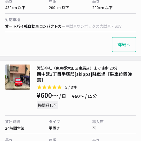
長さ
車幅
高さ
430cm 以下
200cm 以下
200cm 以下
対応車種
オートバイ
軽自動車
コンパクトカー
中型車
ワンボックス
大型車・SUV
詳細へ
諏訪神社（東京都大田区東馬込）まで徒歩 20分
西中延3丁目手塚邸[akippa]駐車場【駐車位置注
意】
5
/ 3件
¥600〜
/ 日
¥60〜 / 15分
時間貸し可
貸出時間
タイプ
再入庫
24時間営業
平置き
可
長さ
車幅
高さ