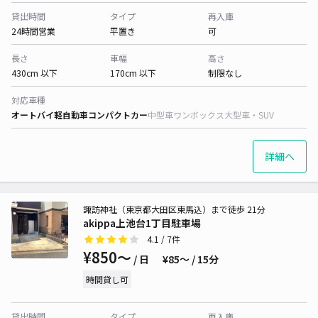
貸出時間
タイプ
再入庫
24時間営業
平置き
可
長さ
車幅
高さ
430cm 以下
170cm 以下
制限なし
対応車種
オートバイ
軽自動車
コンパクトカー
中型車
ワンボックス
大型車・SUV
詳細へ
諏訪神社（東京都大田区東馬込）まで徒歩 21分
akippa上池台1丁目駐車場
4.1
/ 7件
¥850〜
/ 日
¥85〜 / 15分
時間貸し可
貸出時間
タイプ
再入庫