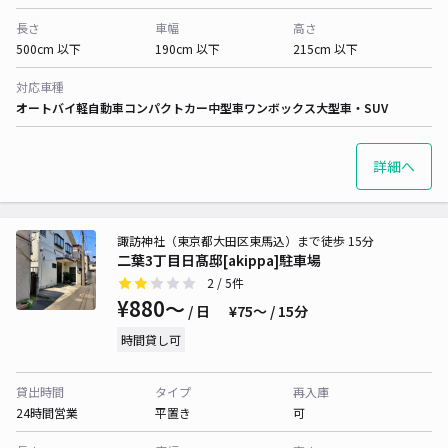
長さ
車幅
高さ
500cm 以下
190cm 以下
215cm 以下
対応車種
オートバイ
軽自動車
コンパクトカー
中型車
ワンボックス
大型車・SUV
詳細へ
諏訪神社（東京都大田区東馬込）まで徒歩 15分
二葉3丁目日髙邸[akippa]駐車場
2
/ 5件
¥880〜
/ 日
¥75〜 / 15分
時間貸し可
貸出時間
タイプ
再入庫
24時間営業
平置き
可