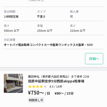
貸出時間
タイプ
再入庫
24時間営業
平置き
可
長さ
車幅
高さ
500cm 以下
250cm 以下
210cm 以下
対応車種
オートバイ
軽自動車
コンパクトカー
中型車
ワンボックス
大型車・SUV
詳細へ
諏訪神社（東京都大田区東馬込）まで徒歩 22分
荏原中延駅徒歩5分西邸akippa駐車場
4.3
/ 16件
¥750〜
/ 日
¥80〜 / 15分
時間貸し可