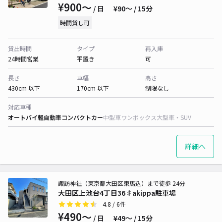
¥900〜
/ 日
¥90〜 / 15分
時間貸し可
貸出時間
タイプ
再入庫
24時間営業
平置き
可
長さ
車幅
高さ
430cm 以下
170cm 以下
制限なし
対応車種
オートバイ
軽自動車
コンパクトカー
中型車
ワンボックス
大型車・SUV
詳細へ
諏訪神社（東京都大田区東馬込）まで徒歩 24分
大田区上池台4丁目36♯akippa駐車場
4.8
/ 6件
¥490〜
/ 日
¥49〜 / 15分