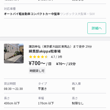
対応車種
オートバイ
軽自動車
コンパクトカー
中型車
ワンボックス
大型車・SUV
詳細へ
諏訪神社（東京都大田区東馬込）まで徒歩 29分
綿貫邸akippa駐車場
4.7
/ 3件
¥700〜
/ 日
¥70〜 / 15分
時間貸し可
貸出時間
タイプ
再入庫
08:30 〜21:30
平置き
可
長さ
車幅
高さ
430cm 以下
170cm 以下
制限なし