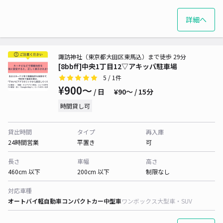
詳細へ
諏訪神社（東京都大田区東馬込）まで徒歩 29分
[8bbff]中央1丁目12▽アキッパ駐車場
5
/ 1件
¥900〜
/ 日
¥90〜 / 15分
時間貸し可
貸出時間
タイプ
再入庫
24時間営業
平置き
可
長さ
車幅
高さ
460cm 以下
200cm 以下
制限なし
対応車種
オートバイ
軽自動車
コンパクトカー
中型車
ワンボックス
大型車・SUV