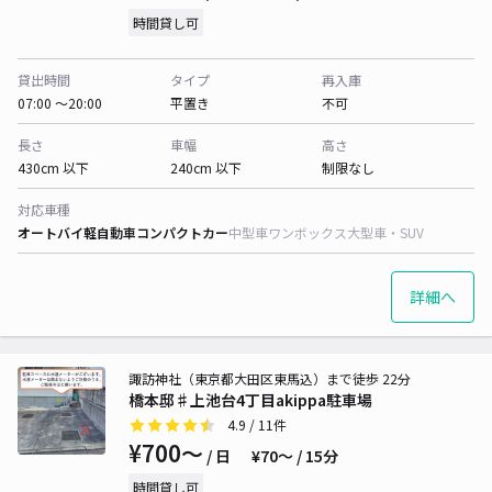
時間貸し可
貸出時間
タイプ
再入庫
07:00 〜20:00
平置き
不可
長さ
車幅
高さ
430cm 以下
240cm 以下
制限なし
対応車種
オートバイ
軽自動車
コンパクトカー
中型車
ワンボックス
大型車・SUV
詳細へ
諏訪神社（東京都大田区東馬込）まで徒歩 22分
橋本邸♯上池台4丁目akippa駐車場
4.9
/ 11件
¥700〜
/ 日
¥70〜 / 15分
時間貸し可