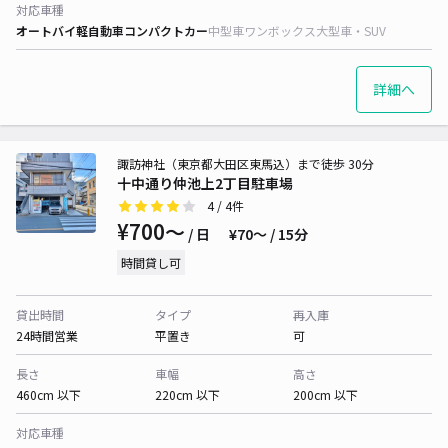
対応車種
オートバイ
軽自動車
コンパクトカー
中型車
ワンボックス
大型車・SUV
詳細へ
諏訪神社（東京都大田区東馬込）まで徒歩 30分
十中通り仲池上2丁目駐車場
4
/ 4件
¥700〜
/ 日
¥70〜 / 15分
時間貸し可
貸出時間
タイプ
再入庫
24時間営業
平置き
可
長さ
車幅
高さ
460cm 以下
220cm 以下
200cm 以下
対応車種