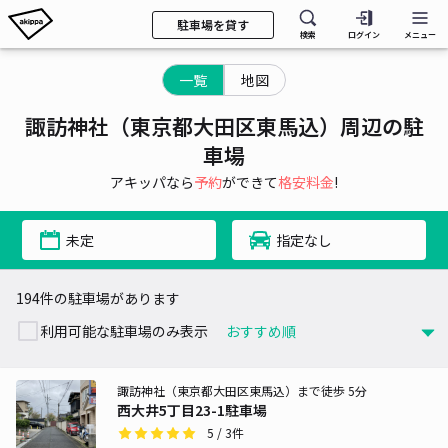
駐車場を貸す
検索
ログイン
メニュー
一覧
地図
諏訪神社（東京都大田区東馬込）周辺の駐
車場
アキッパなら
予約
ができて
格安料金
!
未定
指定なし
194件の駐車場があります
利用可能な駐車場のみ表示
諏訪神社（東京都大田区東馬込）まで徒歩 5分
西大井5丁目23-1駐車場
5
/ 3件