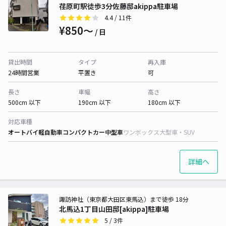
荏原町駅徒歩3分佐藤邸akippa駐車場
4.4
/ 11件
¥850〜
/ 日
貸出時間
タイプ
再入庫
24時間営業
平置き
可
長さ
車幅
高さ
500cm 以下
190cm 以下
180cm 以下
対応車種
オートバイ
軽自動車
コンパクトカー
中型車
ワンボックス
大型車・SUV
詳細へ
諏訪神社（東京都大田区東馬込）まで徒歩 18分
北馬込1丁目山田邸[akippa]駐車場
5
/ 3件