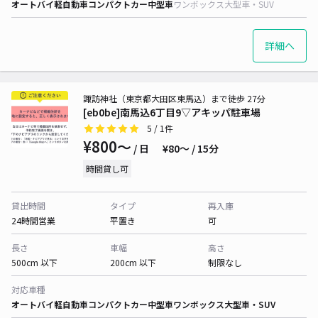
オートバイ
軽自動車
コンパクトカー
中型車
ワンボックス
大型車・SUV
詳細へ
諏訪神社（東京都大田区東馬込）まで徒歩 27分
[eb0be]南馬込6丁目9▽アキッパ駐車場
5
/ 1件
¥800〜
/ 日
¥80〜 / 15分
時間貸し可
貸出時間
タイプ
再入庫
24時間営業
平置き
可
長さ
車幅
高さ
500cm 以下
200cm 以下
制限なし
対応車種
オートバイ
軽自動車
コンパクトカー
中型車
ワンボックス
大型車・SUV