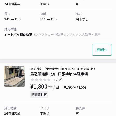
24時間営業
平置き
可
長さ
車幅
高さ
340cm 以下
150cm 以下
制限なし
対応車種
オートバイ
軽自動車
コンパクトカー
中型車
ワンボックス
大型車・SUV
詳細へ
諏訪神社（東京都大田区東馬込）まで徒歩 3分
馬込駅徒歩5分山口邸akippa駐車場
0
/ 0件
¥1,800〜
/ 日
¥180〜 / 15分
時間貸し可
貸出時間
タイプ
再入庫
24時間営業
平置き
可