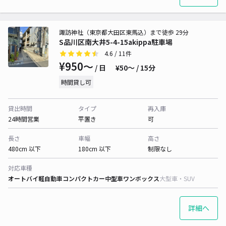
諏訪神社（東京都大田区東馬込）まで徒歩 29分
S品川区南大井5-4-15akippa駐車場
4.6
/ 11件
¥950〜
/ 日
¥50〜 / 15分
時間貸し可
貸出時間
タイプ
再入庫
24時間営業
平置き
可
長さ
車幅
高さ
480cm 以下
180cm 以下
制限なし
対応車種
オートバイ
軽自動車
コンパクトカー
中型車
ワンボックス
大型車・SUV
詳細へ