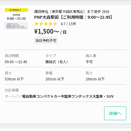
諏訪神社（東京都大田区東馬込）まで徒歩 26分
PNP大森駅前【ご利用時間：9:00～21:45】
4.7
/ 15件
¥1,500〜
/ 日
当日予約不可
貸出時間
タイプ
再入庫
09:00 〜21:45
機械式（有人）
不可
長さ
車幅
高さ
530cm 以下
205cm 以下
200cm 以下
対応車種
オートバイ
軽自動車
コンパクトカー
中型車
ワンボックス
大型車・SUV
詳細へ