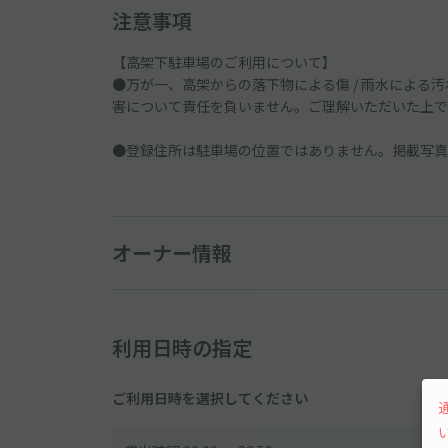
注意事項
【高架下駐車場のご利用について】
●万が一、高架からの落下物による傷 / 雨水による汚れ
害について責任を負いません。ご理解いただいた上で
●登録住所は駐車場の位置ではありません。掲載写真
オーナー情報
利用日時の指定
ご利用日時を選択してください