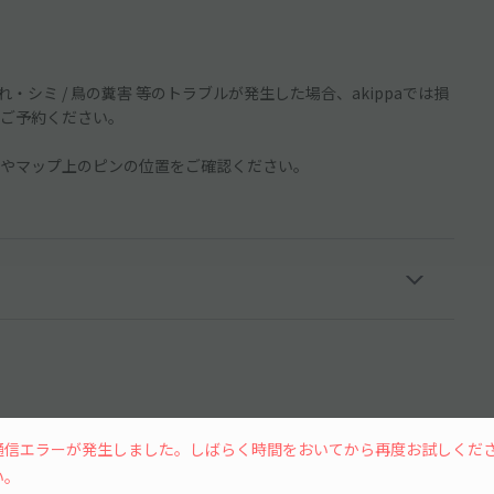
・シミ / 鳥の糞害 等のトラブルが発生した場合、akippaでは損
ご予約ください。
やマップ上のピンの位置をご確認ください。
通信エラーが発生しました。しばらく時間をおいてから再度お試しくだ
い。