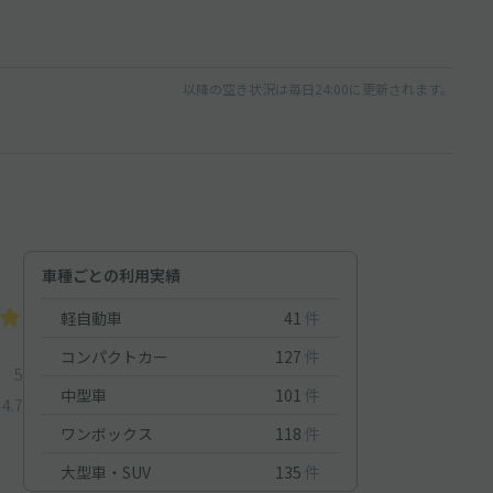
以降の空き状況は毎日24:00に更新されます。
車種ごとの利用実績
軽自動車
41
件
コンパクトカー
127
件
5
中型車
101
件
4.7
ワンボックス
118
件
大型車・SUV
135
件