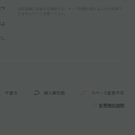
以下
対応車種に該当する車両でも、サイズ制限を超えるものは駐車で
きませんのでご注意ください。
以上
なし
平置き
再入庫可能
スペース変更不可
各特徴の説明