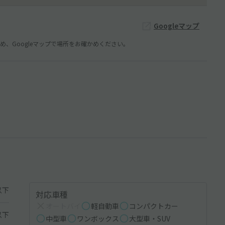
Googleマップ
、Googleマップで場所をお確かめください。
以下
対応車種
オートバイ
軽自動車
コンパクトカー
以下
中型車
ワンボックス
大型車・SUV