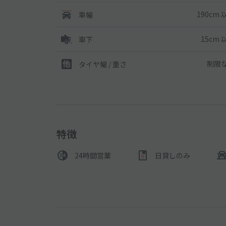
190cm 
車幅
15cm 
車下
制限
タイヤ幅 / 重さ
特徴
24時間営業
日貸しのみ