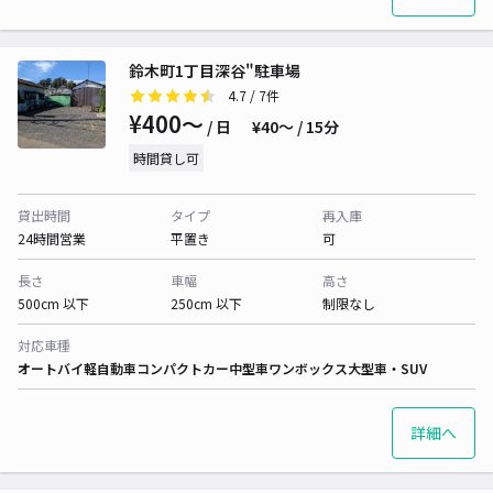
鈴木町1丁目深谷"駐車場
4.7
/ 7件
¥400〜
/ 日
¥40〜 / 15分
時間貸し可
貸出時間
タイプ
再入庫
24時間営業
平置き
可
長さ
車幅
高さ
500cm 以下
250cm 以下
制限なし
対応車種
オートバイ
軽自動車
コンパクトカー
中型車
ワンボックス
大型車・SUV
詳細へ