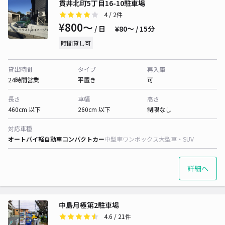
貫井北町5丁目16-10駐車場
4
/ 2件
¥800〜
/ 日
¥80〜 / 15分
時間貸し可
貸出時間
タイプ
再入庫
24時間営業
平置き
可
長さ
車幅
高さ
460cm 以下
260cm 以下
制限なし
対応車種
オートバイ
軽自動車
コンパクトカー
中型車
ワンボックス
大型車・SUV
詳細へ
中島月極第2駐車場
4.6
/ 21件