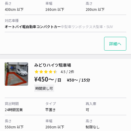
長さ
車幅
高さ
430cm 以下
160cm 以下
200cm 以下
対応車種
オートバイ
軽自動車
コンパクトカー
中型車
ワンボックス
大型車・SUV
詳細へ
みどりハイツ駐車場
4.5
/ 2件
¥450〜
/ 日
¥50〜 / 15分
時間貸し可
貸出時間
タイプ
再入庫
24時間営業
平置き
可
長さ
車幅
高さ
550cm 以下
200cm 以下
制限なし