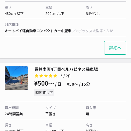
長さ
車幅
高さ
480cm 以下
200cm 以下
制限なし
対応車種
オートバイ
軽自動車
コンパクトカー
中型車
ワンボックス
大型車・SUV
詳細へ
貫井南町4丁目ベルハピネス駐車場
5
/ 2件
¥500〜
/ 日
¥50〜 / 15分
時間貸し可
貸出時間
タイプ
再入庫
24時間営業
平置き
可
長さ
車幅
高さ
460cm 以下
250cm 以下
制限なし