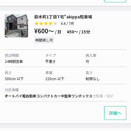
鈴木町1丁目T宅"akippa駐車場
4.4
/ 7件
¥600〜
/ 日
¥50〜 / 15分
時間貸し可
貸出時間
タイプ
再入庫
24時間営業
平置き
可
長さ
車幅
高さ
500cm 以下
220cm 以下
制限なし
対応車種
オートバイ
軽自動車
コンパクトカー
中型車
ワンボックス
大型車・SUV
詳細へ