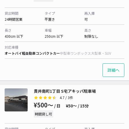
貸出時間
タイプ
再入庫
24時間営業
平置き
可
長さ
車幅
高さ
430cm 以下
250cm 以下
制限なし
対応車種
オートバイ
軽自動車
コンパクトカー
中型車
ワンボックス
大型車・SUV
詳細へ
貫井南町1丁目 S宅アキッパ駐車場
4.7
/ 3件
¥500〜
/ 日
¥50〜 / 15分
時間貸し可
貸出時間
タイプ
再入庫