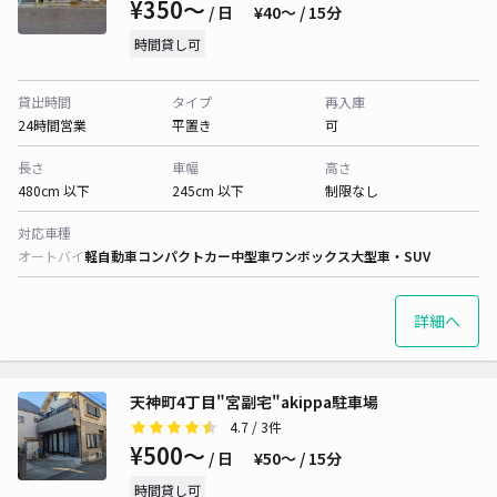
¥350〜
/ 日
¥40〜 / 15分
時間貸し可
貸出時間
タイプ
再入庫
24時間営業
平置き
可
長さ
車幅
高さ
480cm 以下
245cm 以下
制限なし
対応車種
オートバイ
軽自動車
コンパクトカー
中型車
ワンボックス
大型車・SUV
詳細へ
天神町4丁目"宮副宅"akippa駐車場
4.7
/ 3件
¥500〜
/ 日
¥50〜 / 15分
時間貸し可