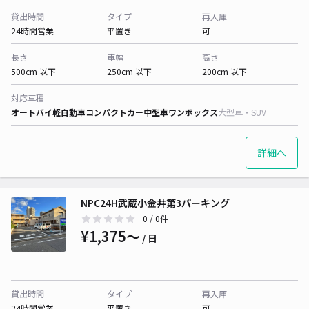
貸出時間
タイプ
再入庫
24時間営業
平置き
可
長さ
車幅
高さ
500cm 以下
250cm 以下
200cm 以下
対応車種
オートバイ
軽自動車
コンパクトカー
中型車
ワンボックス
大型車・SUV
詳細へ
NPC24H武蔵小金井第3パーキング
0
/ 0件
¥1,375〜
/ 日
貸出時間
タイプ
再入庫
24時間営業
平置き
可