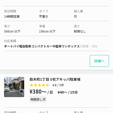
貸出時間
タイプ
再入庫
24時間営業
平置き
可
長さ
車幅
高さ
500cm 以下
190cm 以下
制限なし
対応車種
オートバイ
軽自動車
コンパクトカー
中型車
ワンボックス
大型車・SUV
詳細へ
鈴木町1丁目 S宅アキッパ駐車場
4.8
/ 5件
¥380〜
/ 日
¥40〜 / 15分
時間貸し可
貸出時間
タイプ
再入庫