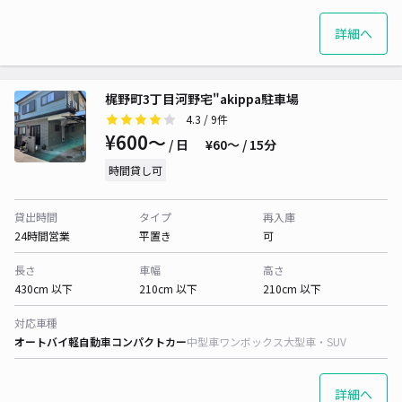
詳細へ
梶野町3丁目河野宅"akippa駐車場
4.3
/ 9件
¥600〜
/ 日
¥60〜 / 15分
時間貸し可
貸出時間
タイプ
再入庫
24時間営業
平置き
可
長さ
車幅
高さ
430cm 以下
210cm 以下
210cm 以下
対応車種
オートバイ
軽自動車
コンパクトカー
中型車
ワンボックス
大型車・SUV
詳細へ