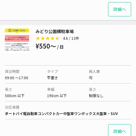
詳細へ
みどり公園横駐車場
4.6
/ 13件
¥550〜
/ 日
貸出時間
タイプ
再入庫
09:00 〜17:00
平置き
可
長さ
車幅
高さ
500cm 以下
190cm 以下
制限なし
対応車種
オートバイ
軽自動車
コンパクトカー
中型車
ワンボックス
大型車・SUV
詳細へ