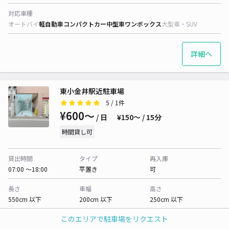
対応車種
オートバイ
軽自動車
コンパクトカー
中型車
ワンボックス
大型車・SUV
詳細へ
東小金井駅近駐車場
5
/ 1件
¥600〜
/ 日
¥150〜 / 15分
時間貸し可
貸出時間
タイプ
再入庫
07:00 〜18:00
平置き
可
長さ
車幅
高さ
550cm 以下
200cm 以下
250cm 以下
このエリアで駐車場をリクエスト
対応車種