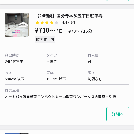
【24時間】国分寺本多五丁目駐車場
4.4
/ 9件
¥710〜
/ 日
¥70〜 / 15分
時間貸し可
貸出時間
タイプ
再入庫
24時間営業
平置き
可
長さ
車幅
高さ
500cm 以下
190cm 以下
制限なし
対応車種
オートバイ
軽自動車
コンパクトカー
中型車
ワンボックス
大型車・SUV
詳細へ