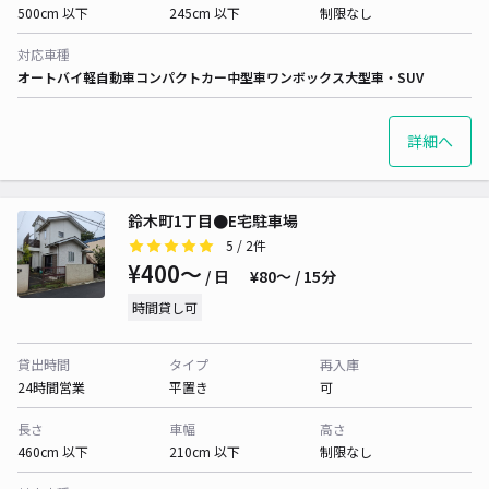
500cm 以下
245cm 以下
制限なし
対応車種
オートバイ
軽自動車
コンパクトカー
中型車
ワンボックス
大型車・SUV
詳細へ
鈴木町1丁目●E宅駐車場
5
/ 2件
¥400〜
/ 日
¥80〜 / 15分
時間貸し可
貸出時間
タイプ
再入庫
24時間営業
平置き
可
長さ
車幅
高さ
460cm 以下
210cm 以下
制限なし