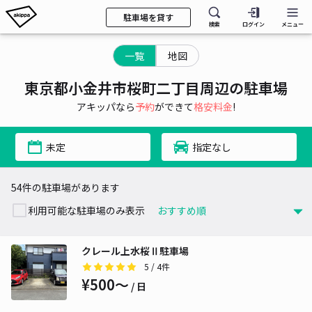
駐車場を貸す
検索
ログイン
メニュー
一覧
地図
東京都小金井市桜町二丁目周辺の駐車場
アキッパなら
予約
ができて
格安料金
!
未定
指定なし
54件の駐車場があります
利用可能な駐車場のみ表示
クレール上水桜Ⅱ駐車場
5
/ 4件
¥500〜
/ 日