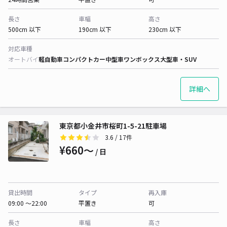
長さ
車幅
高さ
500cm 以下
190cm 以下
230cm 以下
対応車種
オートバイ
軽自動車
コンパクトカー
中型車
ワンボックス
大型車・SUV
詳細へ
東京都小金井市桜町1-5-21駐車場
3.6
/ 17件
¥660〜
/ 日
貸出時間
タイプ
再入庫
09:00 〜22:00
平置き
可
長さ
車幅
高さ