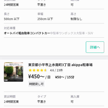
24時間営業
平置き
可
長さ
車幅
高さ
500cm 以下
250cm 以下
制限なし
対応車種
オートバイ
軽自動車
コンパクトカー
中型車
ワンボックス
大型車・SUV
詳細へ
東京都小平市上水南町3丁目 akippa駐車場
4.6
/ 23件
¥450〜
/ 日
¥50〜 / 15分
時間貸し可
貸出時間
タイプ
再入庫
24時間営業
平置き
可