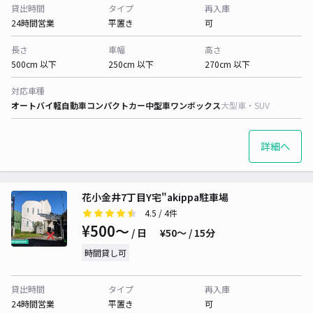
貸出時間
タイプ
再入庫
24時間営業
平置き
可
長さ
車幅
高さ
500cm 以下
250cm 以下
270cm 以下
対応車種
オートバイ
軽自動車
コンパクトカー
中型車
ワンボックス
大型車・SUV
詳細へ
花小金井7丁目Y宅"akippa駐車場
4.5
/ 4件
¥500〜
/ 日
¥50〜 / 15分
時間貸し可
貸出時間
タイプ
再入庫
24時間営業
平置き
可