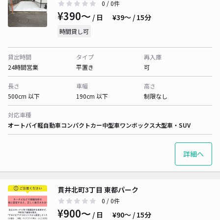
0
/ 0件
¥390〜
/ 日
¥39〜 / 15分
時間貸し可
貸出時間
タイプ
再入庫
24時間営業
平置き
可
長さ
車幅
高さ
500cm 以下
190cm 以下
制限なし
対応車種
オートバイ
軽自動車
コンパクトカー
中型車
ワンボックス
大型車・SUV
詳細へ
貫井北町3丁目 東都パーク
0
/ 0件
¥900〜
/ 日
¥90〜 / 15分