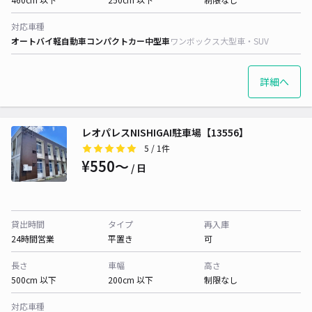
対応車種
オートバイ
軽自動車
コンパクトカー
中型車
ワンボックス
大型車・SUV
詳細へ
レオパレスNISHIGAI駐車場【13556】
5
/ 1件
¥550〜
/ 日
貸出時間
タイプ
再入庫
24時間営業
平置き
可
長さ
車幅
高さ
500cm 以下
200cm 以下
制限なし
対応車種