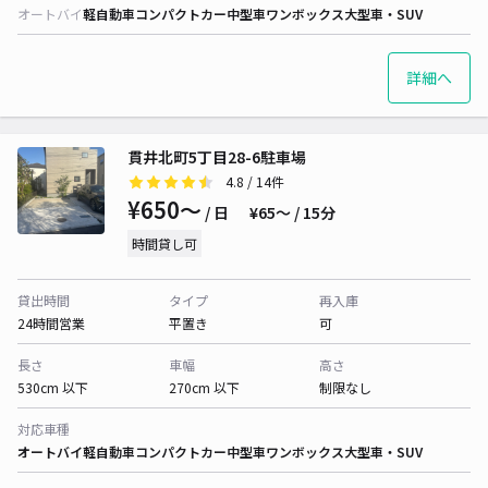
オートバイ
軽自動車
コンパクトカー
中型車
ワンボックス
大型車・SUV
詳細へ
貫井北町5丁目28-6駐車場
4.8
/ 14件
¥650〜
/ 日
¥65〜 / 15分
時間貸し可
貸出時間
タイプ
再入庫
24時間営業
平置き
可
長さ
車幅
高さ
530cm 以下
270cm 以下
制限なし
対応車種
オートバイ
軽自動車
コンパクトカー
中型車
ワンボックス
大型車・SUV