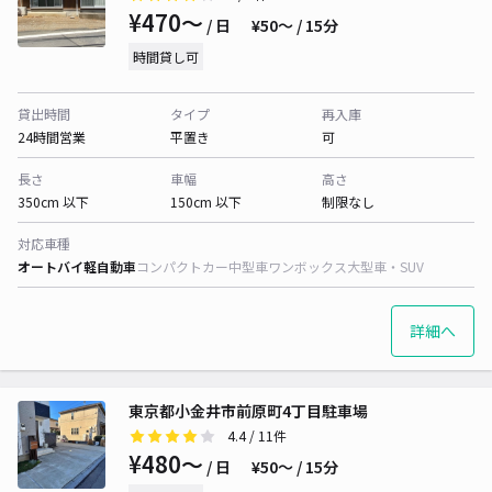
¥470〜
/ 日
¥50〜 / 15分
時間貸し可
貸出時間
タイプ
再入庫
24時間営業
平置き
可
長さ
車幅
高さ
350cm 以下
150cm 以下
制限なし
対応車種
オートバイ
軽自動車
コンパクトカー
中型車
ワンボックス
大型車・SUV
詳細へ
東京都小金井市前原町4丁目駐車場
4.4
/ 11件
¥480〜
/ 日
¥50〜 / 15分