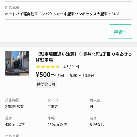
対応車種
オートバイ
軽自動車
コンパクトカー
中型車
ワンボックス
大型車・SUV
詳細へ
【駐車場間違い注意】◇貫井北町2丁目 O宅あきっ
ぱ駐車場
4.5
/ 11件
¥500〜
/ 日
¥50〜 / 15分
時間貸し可
貸出時間
タイプ
再入庫
24時間営業
平置き
可
長さ
車幅
高さ
430cm 以下
250cm 以下
制限なし
対応車種