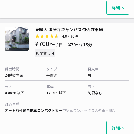
詳細へ
東経大 国分寺キャンパス付近駐車場
4.8
/ 36件
¥700〜
/ 日
¥70〜 / 15分
時間貸し可
貸出時間
タイプ
再入庫
24時間営業
平置き
可
長さ
車幅
高さ
430cm 以下
170cm 以下
制限なし
対応車種
オートバイ
軽自動車
コンパクトカー
中型車
ワンボックス
大型車・SUV
詳細へ