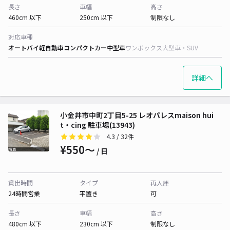
長さ
車幅
高さ
460cm 以下
250cm 以下
制限なし
対応車種
オートバイ
軽自動車
コンパクトカー
中型車
ワンボックス
大型車・SUV
詳細へ
小金井市中町2丁目5-25 レオパレスmaison hui
t・cing 駐車場(13943)
4.3
/ 32件
¥550〜
/ 日
貸出時間
タイプ
再入庫
24時間営業
平置き
可
長さ
車幅
高さ
480cm 以下
230cm 以下
制限なし