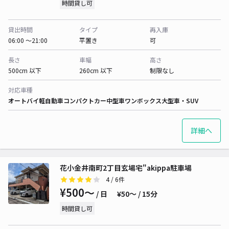
時間貸し可
貸出時間
タイプ
再入庫
06:00 〜21:00
平置き
可
長さ
車幅
高さ
500cm 以下
260cm 以下
制限なし
対応車種
オートバイ
軽自動車
コンパクトカー
中型車
ワンボックス
大型車・SUV
詳細へ
花小金井南町2丁目玄場宅"akippa駐車場
4
/ 6件
¥500〜
/ 日
¥50〜 / 15分
時間貸し可