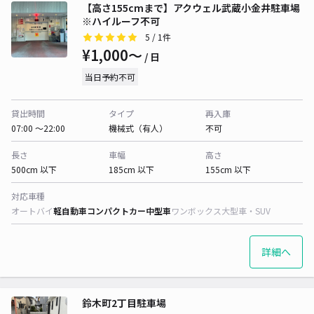
【高さ155cmまで】アクウェル武蔵小金井駐車場
※ハイルーフ不可
5
/ 1件
¥1,000〜
/ 日
当日予約不可
貸出時間
タイプ
再入庫
07:00 〜22:00
機械式（有人）
不可
長さ
車幅
高さ
500cm 以下
185cm 以下
155cm 以下
対応車種
オートバイ
軽自動車
コンパクトカー
中型車
ワンボックス
大型車・SUV
詳細へ
鈴木町2丁目駐車場