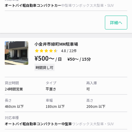
オートバイ
軽自動車
コンパクトカー
中型車
ワンボックス
大型車・SUV
詳細へ
小金井市緑町MM駐車場
4.8
/ 22件
¥500〜
/ 日
¥50〜 / 15分
時間貸し可
貸出時間
タイプ
再入庫
24時間営業
平置き
可
長さ
車幅
高さ
460cm 以下
180cm 以下
200cm 以下
対応車種
オートバイ
軽自動車
コンパクトカー
中型車
ワンボックス
大型車・SUV