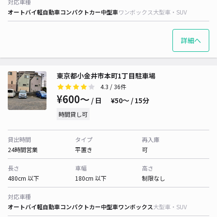
対応車種
オートバイ
軽自動車
コンパクトカー
中型車
ワンボックス
大型車・SUV
詳細へ
東京都小金井市本町1丁目駐車場
4.3
/ 36件
¥600〜
/ 日
¥50〜 / 15分
時間貸し可
貸出時間
タイプ
再入庫
24時間営業
平置き
可
長さ
車幅
高さ
480cm 以下
180cm 以下
制限なし
対応車種
オートバイ
軽自動車
コンパクトカー
中型車
ワンボックス
大型車・SUV