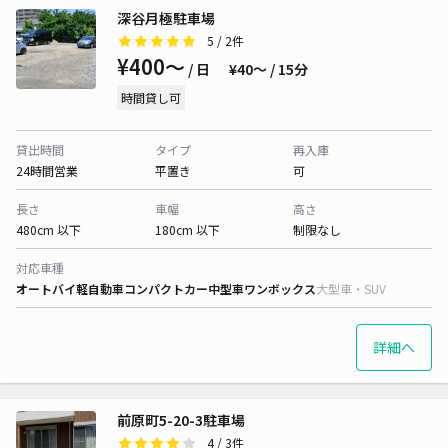
深谷月極駐車場
5
/ 2件
¥400〜
/ 日
¥40〜 / 15分
時間貸し可
貸出時間
タイプ
再入庫
24時間営業
平置き
可
長さ
車幅
高さ
480cm 以下
180cm 以下
制限なし
対応車種
オートバイ
軽自動車
コンパクトカー
中型車
ワンボックス
大型車・SUV
詳細へ
前原町5-20-3駐車場
4
/ 3件