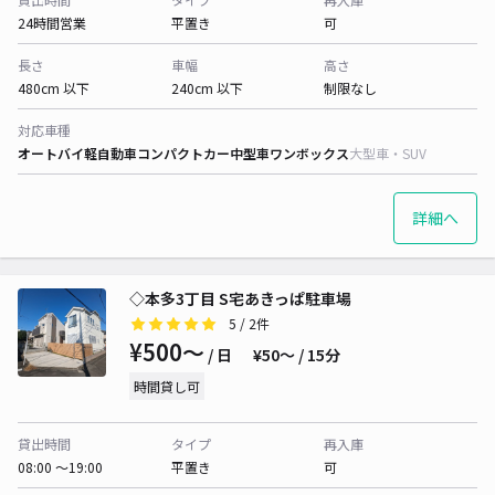
24時間営業
平置き
可
長さ
車幅
高さ
480cm 以下
240cm 以下
制限なし
対応車種
オートバイ
軽自動車
コンパクトカー
中型車
ワンボックス
大型車・SUV
詳細へ
◇本多3丁目 S宅あきっぱ駐車場
5
/ 2件
¥500〜
/ 日
¥50〜 / 15分
時間貸し可
貸出時間
タイプ
再入庫
08:00 〜19:00
平置き
可