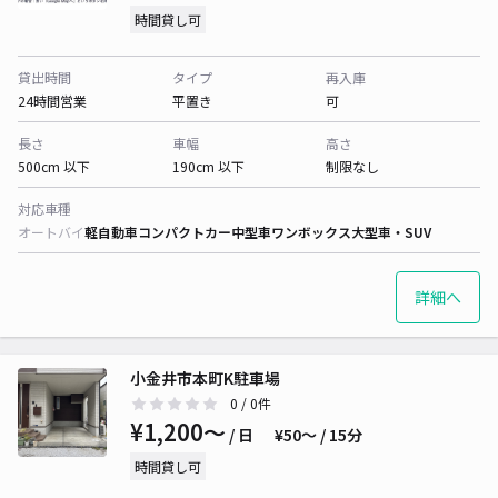
時間貸し可
貸出時間
タイプ
再入庫
24時間営業
平置き
可
長さ
車幅
高さ
500cm 以下
190cm 以下
制限なし
対応車種
オートバイ
軽自動車
コンパクトカー
中型車
ワンボックス
大型車・SUV
詳細へ
小金井市本町K駐車場
0
/ 0件
¥1,200〜
/ 日
¥50〜 / 15分
時間貸し可