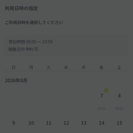
利用日時の指定
ご利用日時を選択してください
貸出時間 00:00 〜 23:59
複数日の予約 可
日
月
火
水
木
金
土
2026年8月
7
8
¥550
¥550
9
10
11
12
13
14
15