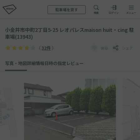
駐車場を貸す
検索
ログイン
メニュー
小金井市中町2丁目5-25 レオパレスmaison huit・cing 駐
車場(13943)
（
32件
）
保存
シェア
写真・地図
詳細情報
日時の指定
レビュー