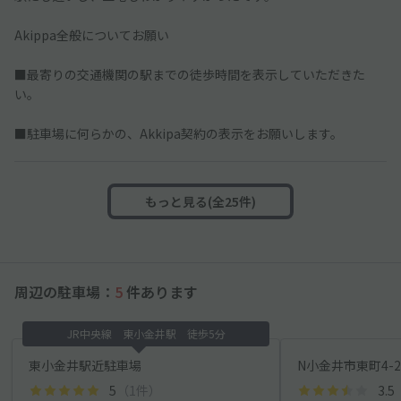
Akippa全般についてお願い
■最寄りの交通機関の駅までの徒歩時間を表示していただきた
い。
■駐車場に何らかの、Akkipa契約の表示をお願いします。
もっと見る(全25件)
周辺の駐車場：
5
件あります
JR中央線 東小金井駅 徒歩5分
東小金井駅近駐車場
N小金井市東町4-2
5
（1件）
3.5