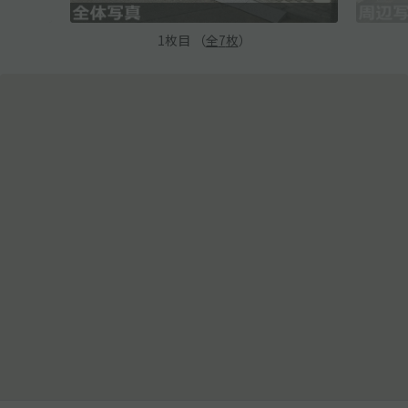
1
枚目 （
全
7
枚
）