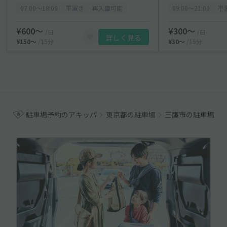
07:00〜18:00
平置き
再入庫可能
09:00〜21:00
平
¥600〜
¥300〜
/日
/日
詳しく見る
¥150〜
/15分
¥30〜
/15分
駐車場予約のアキッパ
東京都の駐車場
三鷹市の駐車場