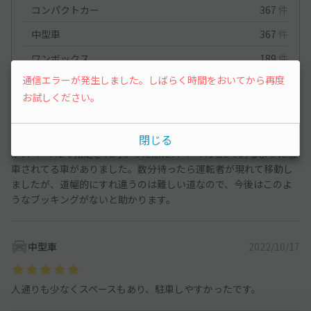
コンパクトカー
367
件
中型車
367
件
ワンボックス
189
件
通信エラーが発生しました。しばらく時間をおいてから再度
コンパクトカー
2025/11/12
お試しください。
閉じる
安く、駅からも程よい距離で行けるので助かります。ただ、自分
がスペース2で指定され向かった際にスペース1と2で跨るように駐
車されてる車がありました。数分待ったら運転者が現れて移動し
ましたが、道幅的にすれ違うのは難しい道なので、今後はこのよ
うなブッキングがないと助かります。
中型車
2022/10/17
人通りも少なくスペースもあり、駐車しやすかったです。