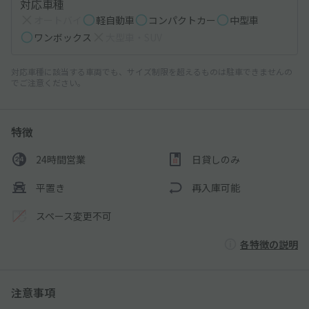
対応車種
オートバイ
軽自動車
コンパクトカー
中型車
ワンボックス
大型車・SUV
対応車種に該当する車両でも、サイズ制限を超えるものは駐車できませんの
でご注意ください。
特徴
24時間営業
日貸しのみ
平置き
再入庫可能
スペース変更不可
各特徴の説明
注意事項