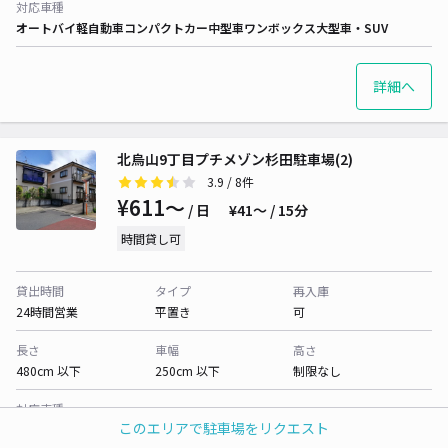
対応車種
オートバイ
軽自動車
コンパクトカー
中型車
ワンボックス
大型車・SUV
詳細へ
北烏山9丁目プチメゾン杉田駐車場(2)
3.9
/ 8件
¥611〜
/ 日
¥41〜 / 15分
時間貸し可
貸出時間
タイプ
再入庫
24時間営業
平置き
可
長さ
車幅
高さ
480cm 以下
250cm 以下
制限なし
対応車種
このエリアで駐車場をリクエスト
オートバイ
軽自動車
コンパクトカー
中型車
ワンボックス
大型車・SUV