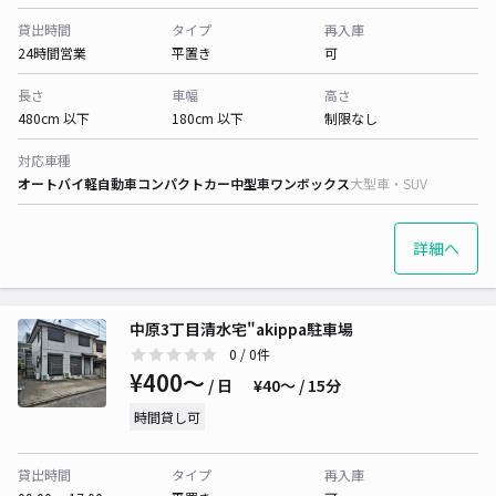
貸出時間
タイプ
再入庫
24時間営業
平置き
可
長さ
車幅
高さ
480cm 以下
180cm 以下
制限なし
対応車種
オートバイ
軽自動車
コンパクトカー
中型車
ワンボックス
大型車・SUV
詳細へ
中原3丁目清水宅"akippa駐車場
0
/ 0件
¥400〜
/ 日
¥40〜 / 15分
時間貸し可
貸出時間
タイプ
再入庫