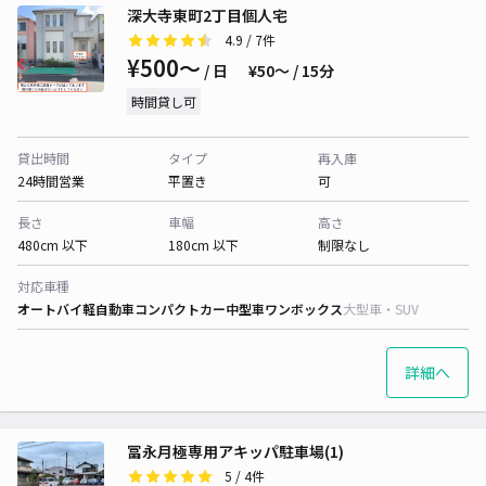
深大寺東町2丁目個人宅
4.9
/ 7件
¥500〜
/ 日
¥50〜 / 15分
時間貸し可
貸出時間
タイプ
再入庫
24時間営業
平置き
可
長さ
車幅
高さ
480cm 以下
180cm 以下
制限なし
対応車種
オートバイ
軽自動車
コンパクトカー
中型車
ワンボックス
大型車・SUV
詳細へ
冨永月極専用アキッパ駐車場(1)
5
/ 4件