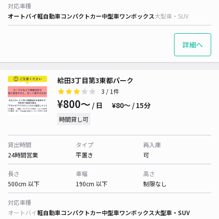
対応車種
オートバイ
軽自動車
コンパクトカー
中型車
ワンボックス
大型車・SUV
詳細へ
給田3丁目第3東都パーク
3
/ 1件
¥800〜
/ 日
¥80〜 / 15分
時間貸し可
貸出時間
タイプ
再入庫
24時間営業
平置き
可
長さ
車幅
高さ
500cm 以下
190cm 以下
制限なし
対応車種
オートバイ
軽自動車
コンパクトカー
中型車
ワンボックス
大型車・SUV