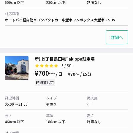
600cm 以下
230cm 以下
制限なし
対応車種
オートバイ
軽自動車
コンパクトカー
中型車
ワンボックス
大型車・SUV
詳細へ
新川5丁目島田宅"akippa駐車場
5
/ 5件
¥700〜
/ 日
¥70〜 / 15分
時間貸し可
貸出時間
タイプ
再入庫
05:00 〜21:00
平置き
可
長さ
車幅
高さ
460cm 以下
180cm 以下
制限なし
対応車種