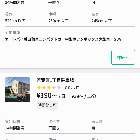
24時間営業
平置き
可
長さ
車幅
高さ
520cm 以下
250cm 以下
245cm 以下
対応車種
オートバイ
軽自動車
コンパクトカー
中型車
ワンボックス
大型車・SUV
詳細へ
若葉町1丁目駐車場
3.8
/ 5件
¥390〜
/ 日
¥39〜 / 15分
時間貸し可
貸出時間
タイプ
再入庫
24時間営業
平置き
可
長さ
車幅
高さ