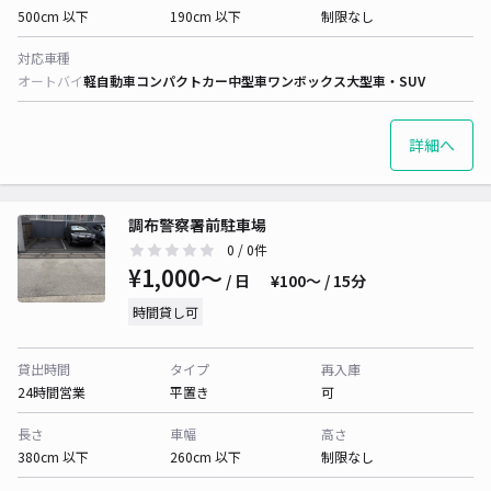
500cm 以下
190cm 以下
制限なし
対応車種
オートバイ
軽自動車
コンパクトカー
中型車
ワンボックス
大型車・SUV
詳細へ
調布警察署前駐車場
0
/ 0件
¥1,000〜
/ 日
¥100〜 / 15分
時間貸し可
貸出時間
タイプ
再入庫
24時間営業
平置き
可
長さ
車幅
高さ
380cm 以下
260cm 以下
制限なし