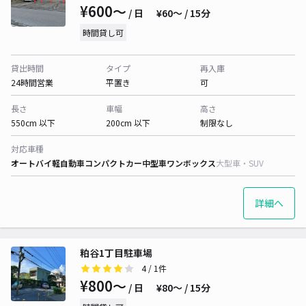
¥600〜
/ 日
¥60〜 / 15分
時間貸し可
貸出時間
タイプ
再入庫
24時間営業
平置き
可
長さ
車幅
高さ
550cm 以下
200cm 以下
制限なし
対応車種
オートバイ
軽自動車
コンパクトカー
中型車
ワンボックス
大型車・SUV
詳細へ
粕谷1丁目駐車場
4
/ 1件
¥800〜
/ 日
¥80〜 / 15分