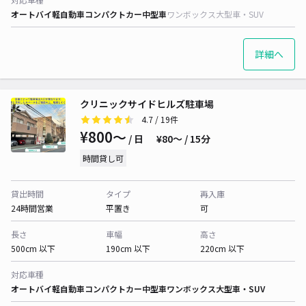
オートバイ
軽自動車
コンパクトカー
中型車
ワンボックス
大型車・SUV
詳細へ
クリニックサイドヒルズ駐車場
4.7
/ 19件
¥800〜
/ 日
¥80〜 / 15分
時間貸し可
貸出時間
タイプ
再入庫
24時間営業
平置き
可
長さ
車幅
高さ
500cm 以下
190cm 以下
220cm 以下
対応車種
オートバイ
軽自動車
コンパクトカー
中型車
ワンボックス
大型車・SUV