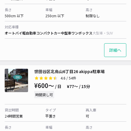
長さ
車幅
高さ
500cm 以下
250cm 以下
制限なし
対応車種
オートバイ
軽自動車
コンパクトカー
中型車
ワンボックス
大型車・SUV
詳細へ
世田谷区北烏山6丁目26 akippa駐車場
4.6
/ 54件
¥600〜
/ 日
¥77〜 / 15分
時間貸し可
貸出時間
タイプ
再入庫
24時間営業
平置き
可
長さ
車幅
高さ