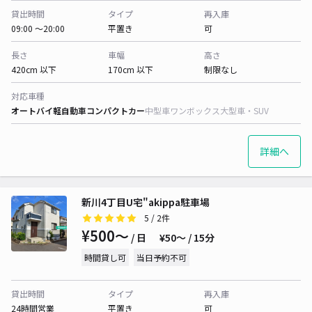
貸出時間
タイプ
再入庫
09:00 〜20:00
平置き
可
長さ
車幅
高さ
420cm 以下
170cm 以下
制限なし
対応車種
オートバイ
軽自動車
コンパクトカー
中型車
ワンボックス
大型車・SUV
詳細へ
新川4丁目U宅"akippa駐車場
5
/ 2件
¥500〜
/ 日
¥50〜 / 15分
時間貸し可
当日予約不可
貸出時間
タイプ
再入庫
24時間営業
平置き
可