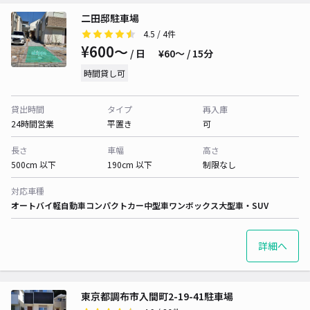
二田邸駐車場
4.5
/ 4件
¥600〜
/ 日
¥60〜 / 15分
時間貸し可
貸出時間
タイプ
再入庫
24時間営業
平置き
可
長さ
車幅
高さ
500cm 以下
190cm 以下
制限なし
対応車種
オートバイ
軽自動車
コンパクトカー
中型車
ワンボックス
大型車・SUV
詳細へ
東京都調布市入間町2-19-41駐車場