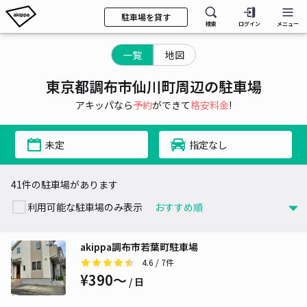
駐車場を貸す
検索
ログイン
メニュー
一覧
地図
東京都調布市仙川町周辺の駐車場
アキッパなら
予約
ができて
格安料金
!
未定
指定なし
41件の駐車場があります
利用可能な駐車場のみ表示
akippa調布市若葉町駐車場
4.6
/ 7件
¥390〜
/ 日