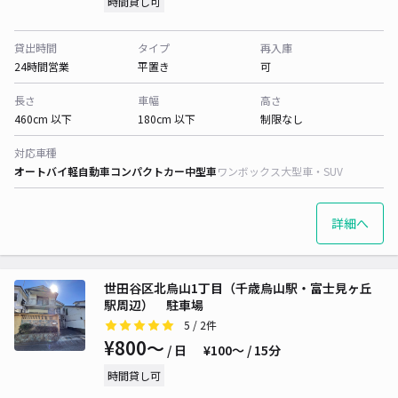
時間貸し可
貸出時間
タイプ
再入庫
24時間営業
平置き
可
長さ
車幅
高さ
460cm 以下
180cm 以下
制限なし
対応車種
オートバイ
軽自動車
コンパクトカー
中型車
ワンボックス
大型車・SUV
詳細へ
世田谷区北烏山1丁目（千歳烏山駅・富士見ヶ丘
駅周辺） 駐車場
5
/ 2件
¥800〜
/ 日
¥100〜 / 15分
時間貸し可