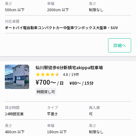
長さ
車幅
高さ
500cm 以下
2000cm 以下
制限なし
対応車種
オートバイ
軽自動車
コンパクトカー
中型車
ワンボックス
大型車・SUV
詳細へ
仙川駅徒歩6分新槙宅akippa駐車場
4.8
/ 19件
¥700〜
/ 日
¥80〜 / 15分
時間貸し可
貸出時間
タイプ
再入庫
24時間営業
平置き
可
長さ
車幅
高さ
480cm 以下
180cm 以下
制限なし