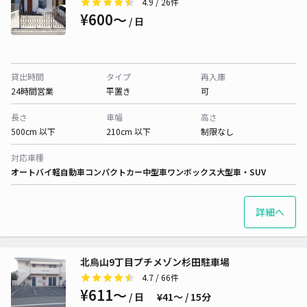
4.9
/ 26件
¥600〜
/ 日
貸出時間
タイプ
再入庫
24時間営業
平置き
可
長さ
車幅
高さ
500cm 以下
210cm 以下
制限なし
対応車種
オートバイ
軽自動車
コンパクトカー
中型車
ワンボックス
大型車・SUV
詳細へ
北烏山9丁目プチメゾン杉田駐車場
4.7
/ 66件
¥611〜
/ 日
¥41〜 / 15分