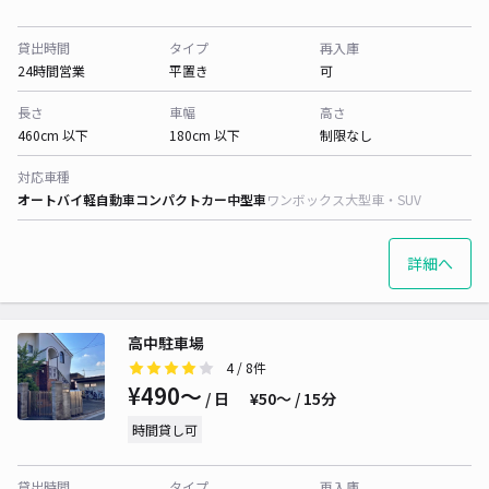
貸出時間
タイプ
再入庫
24時間営業
平置き
可
長さ
車幅
高さ
460cm 以下
180cm 以下
制限なし
対応車種
オートバイ
軽自動車
コンパクトカー
中型車
ワンボックス
大型車・SUV
詳細へ
高中駐車場
4
/ 8件
¥490〜
/ 日
¥50〜 / 15分
時間貸し可
貸出時間
タイプ
再入庫