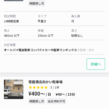
時間貸し可
貸出時間
タイプ
再入庫
24時間営業
平置き
可
長さ
車幅
高さ
480cm 以下
250cm 以下
制限なし
対応車種
オートバイ
軽自動車
コンパクトカー
中型車
ワンボックス
大型車・SUV
詳細へ
笹屋酒店向かい駐車場
5
/ 1件
¥400〜
/ 日
¥40〜 / 15分
時間貸し可
当日予約不可