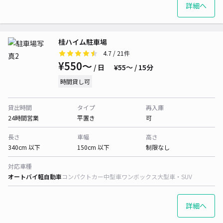
詳細へ
桂ハイム駐車場
4.7
/ 21件
¥550〜
/ 日
¥55〜 / 15分
時間貸し可
貸出時間
タイプ
再入庫
24時間営業
平置き
可
長さ
車幅
高さ
340cm 以下
150cm 以下
制限なし
対応車種
オートバイ
軽自動車
コンパクトカー
中型車
ワンボックス
大型車・SUV
詳細へ