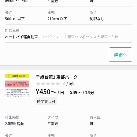
09:00 〜17:00
平置き
可
長さ
車幅
高さ
500cm 以下
210cm 以下
制限なし
対応車種
オートバイ
軽自動車
コンパクトカー
中型車
ワンボックス
大型車・SUV
詳細へ
千歳台第2 東都パーク
0
/ 0件
¥450〜
/ 日
¥45〜 / 15分
時間貸し可
貸出時間
タイプ
再入庫
24時間営業
平置き
可
長さ
車幅
高さ