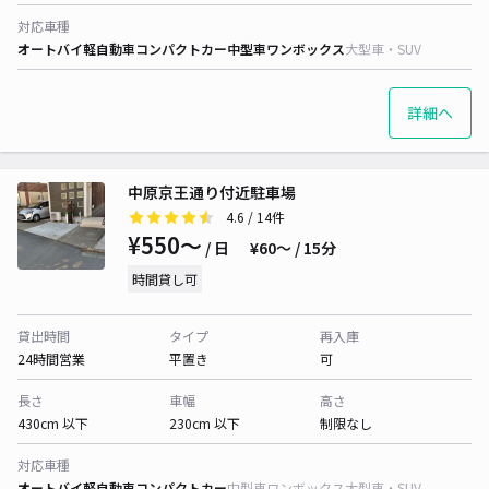
対応車種
オートバイ
軽自動車
コンパクトカー
中型車
ワンボックス
大型車・SUV
詳細へ
中原京王通り付近駐車場
4.6
/ 14件
¥550〜
/ 日
¥60〜 / 15分
時間貸し可
貸出時間
タイプ
再入庫
24時間営業
平置き
可
長さ
車幅
高さ
430cm 以下
230cm 以下
制限なし
対応車種
オートバイ
軽自動車
コンパクトカー
中型車
ワンボックス
大型車・SUV