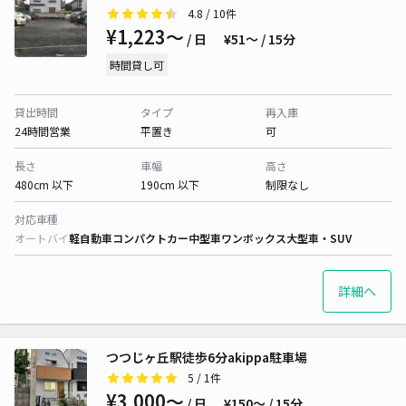
4.8
/ 10件
¥1,223〜
/ 日
¥51〜 / 15分
時間貸し可
貸出時間
タイプ
再入庫
24時間営業
平置き
可
長さ
車幅
高さ
480cm 以下
190cm 以下
制限なし
対応車種
オートバイ
軽自動車
コンパクトカー
中型車
ワンボックス
大型車・SUV
詳細へ
つつじヶ丘駅徒歩6分akippa駐車場
5
/ 1件
¥3,000〜
/ 日
¥150〜 / 15分