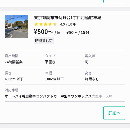
東京都調布市菊野台1丁目月極駐車場
4.9
/ 10件
¥500〜
/ 日
¥50〜 / 15分
時間貸し可
貸出時間
タイプ
再入庫
24時間営業
平置き
可
長さ
車幅
高さ
480cm 以下
180cm 以下
制限なし
対応車種
オートバイ
軽自動車
コンパクトカー
中型車
ワンボックス
大型車・SUV
詳細へ