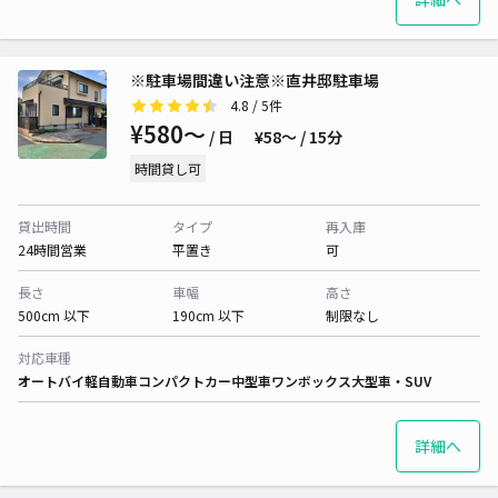
※駐車場間違い注意※直井邸駐車場
4.8
/ 5件
¥580〜
/ 日
¥58〜 / 15分
時間貸し可
貸出時間
タイプ
再入庫
24時間営業
平置き
可
長さ
車幅
高さ
500cm 以下
190cm 以下
制限なし
対応車種
オートバイ
軽自動車
コンパクトカー
中型車
ワンボックス
大型車・SUV
詳細へ