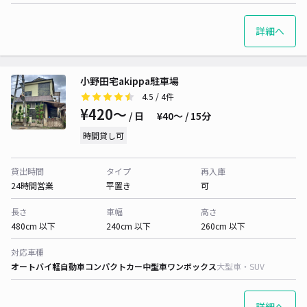
詳細へ
小野田宅akippa駐車場
4.5
/ 4件
¥420〜
/ 日
¥40〜 / 15分
時間貸し可
貸出時間
タイプ
再入庫
24時間営業
平置き
可
長さ
車幅
高さ
480cm 以下
240cm 以下
260cm 以下
対応車種
オートバイ
軽自動車
コンパクトカー
中型車
ワンボックス
大型車・SUV
詳細へ