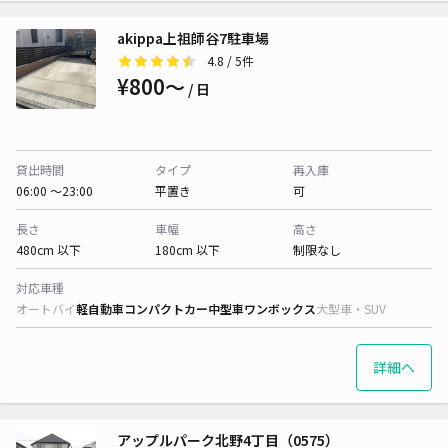
akippa上祖師谷7駐車場
4.8
/ 5件
¥800〜
/ 日
貸出時間
タイプ
再入庫
06:00 〜23:00
平置き
可
長さ
車幅
高さ
480cm 以下
180cm 以下
制限なし
対応車種
オートバイ
軽自動車
コンパクトカー
中型車
ワンボックス
大型車・SUV
詳細へ
アップルパーク北野4丁目（0575）