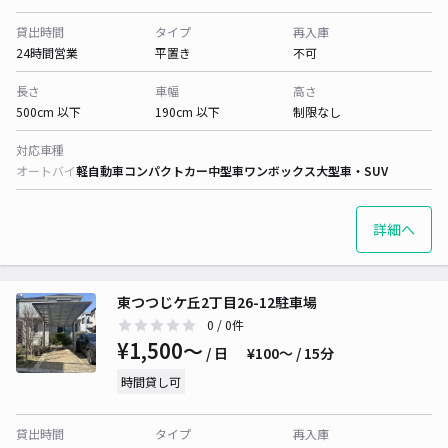
貸出時間
タイプ
再入庫
24時間営業
平置き
不可
長さ
車幅
高さ
500cm 以下
190cm 以下
制限なし
対応車種
オートバイ
軽自動車
コンパクトカー
中型車
ワンボックス
大型車・SUV
詳細へ
東つつじケ丘2丁目26-12駐車場
0
/ 0件
¥1,500〜
/ 日
¥100〜 / 15分
時間貸し可
貸出時間
タイプ
再入庫