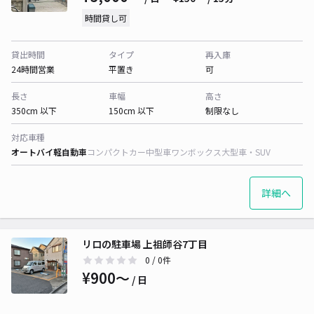
時間貸し可
貸出時間
タイプ
再入庫
24時間営業
平置き
可
長さ
車幅
高さ
350cm 以下
150cm 以下
制限なし
対応車種
オートバイ
軽自動車
コンパクトカー
中型車
ワンボックス
大型車・SUV
詳細へ
リロの駐車場 上祖師谷7丁目
0
/ 0件
¥900〜
/ 日