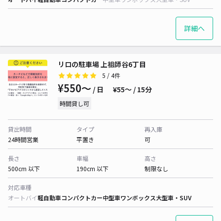
詳細へ
リロの駐車場 上祖師谷6丁目
5
/ 4件
¥550〜
/ 日
¥55〜 / 15分
時間貸し可
貸出時間
タイプ
再入庫
24時間営業
平置き
可
長さ
車幅
高さ
500cm 以下
190cm 以下
制限なし
対応車種
オートバイ
軽自動車
コンパクトカー
中型車
ワンボックス
大型車・SUV