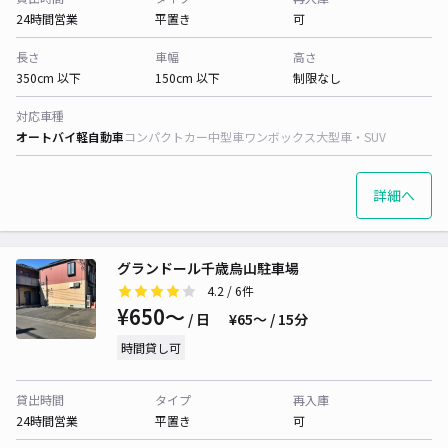
24時間営業
平置き
可
長さ
車幅
高さ
350cm 以下
150cm 以下
制限なし
対応車種
オートバイ
軽自動車
コンパクトカー
中型車
ワンボックス
大型車・SUV
詳細へ
グランドール千歳烏山駐車場
4.2
/ 6件
¥650〜
/ 日
¥65〜 / 15分
時間貸し可
貸出時間
タイプ
再入庫
24時間営業
平置き
可