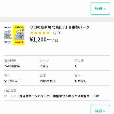
詳細へ
リロの駐車場 北烏山3丁目東都パーク
5
/ 1件
¥1,200〜
/ 日
貸出時間
タイプ
再入庫
24時間営業
平置き
可
長さ
車幅
高さ
500cm 以下
190cm 以下
制限なし
対応車種
オートバイ
軽自動車
コンパクトカー
中型車
ワンボックス
大型車・SUV
詳細へ