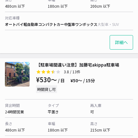
480cm 以下
180cm 以下
200cm 以下
対応車種
オートバイ
軽自動車
コンパクトカー
中型車
ワンボックス
大型車・SUV
詳細へ
【駐車場間違い注意】加藤宅akippa駐車場
3.8
/ 13件
¥530〜
/ 日
¥50〜 / 15分
時間貸し可
貸出時間
タイプ
再入庫
24時間営業
平置き
可
長さ
車幅
高さ
480cm 以下
180cm 以下
215cm 以下