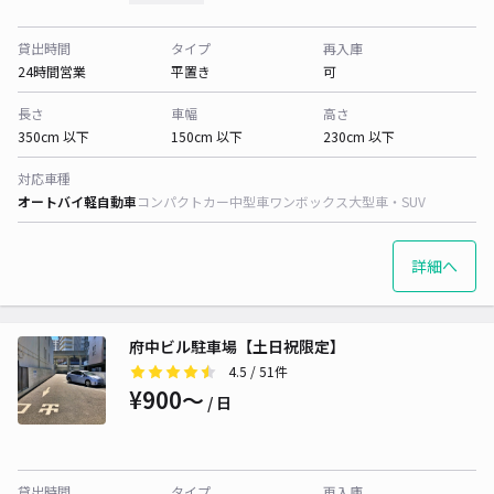
貸出時間
タイプ
再入庫
24時間営業
平置き
可
長さ
車幅
高さ
350cm 以下
150cm 以下
230cm 以下
対応車種
オートバイ
軽自動車
コンパクトカー
中型車
ワンボックス
大型車・SUV
詳細へ
府中ビル駐車場【土日祝限定】
4.5
/ 51件
¥900〜
/ 日
貸出時間
タイプ
再入庫