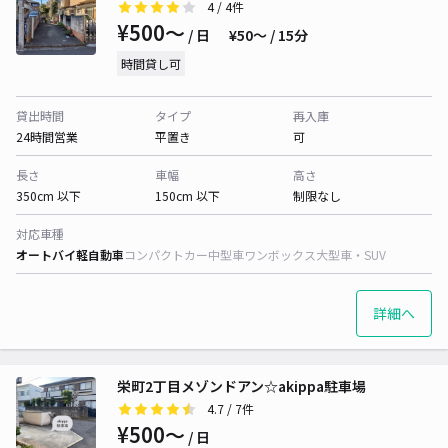
4
/ 4件
¥500〜
/ 日
¥50〜 / 15分
時間貸し可
貸出時間
タイプ
再入庫
24時間営業
平置き
可
長さ
車幅
高さ
350cm 以下
150cm 以下
制限なし
対応車種
オートバイ
軽自動車
コンパクトカー
中型車
ワンボックス
大型車・SUV
詳細へ
栄町2丁目メゾンドアン☆akippa駐車場
4.7
/ 7件
¥500〜
/ 日