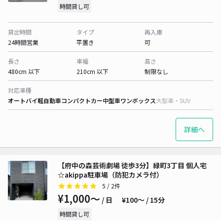
時間貸し可
貸出時間
タイプ
再入庫
24時間営業
平置き
可
長さ
車幅
高さ
480cm 以下
210cm 以下
制限なし
対応車種
オートバイ
軽自動車
コンパクトカー
中型車
ワンボックス
大型車・SUV
詳細へ
【府中の森芸術劇場 徒歩3分】緑町3丁目 個人宅
☆akippa駐車場（防犯カメラ付）
5
/ 2件
¥1,000〜
/ 日
¥100〜 / 15分
時間貸し可