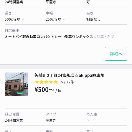
24時間営業
平置き
可
長さ
車幅
高さ
500cm 以下
250cm 以下
制限なし
対応車種
オートバイ
軽自動車
コンパクトカー
中型車
ワンボックス
大型車・SUV
詳細へ
矢崎町2丁目24富永邸☆akippa駐車場
5
/ 12件
¥500〜
/ 日
貸出時間
タイプ
再入庫
24時間営業
平置き
可
長さ
車幅
高さ