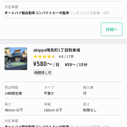
対応車種
オートバイ
軽自動車
コンパクトカー
中型車
ワンボックス
大型車・SUV
詳細へ
akippa晴見町1丁目駐車場
4.6
/ 17件
¥580〜
/ 日
¥58〜 / 15分
時間貸し可
貸出時間
タイプ
再入庫
24時間営業
平置き
可
長さ
車幅
高さ
460cm 以下
180cm 以下
制限なし
対応車種
オートバイ
軽自動車
コンパクトカー
中型車
ワンボックス
大型車・SUV