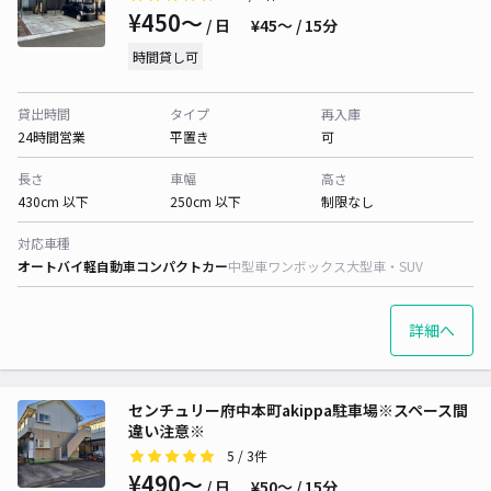
¥450〜
/ 日
¥45〜 / 15分
時間貸し可
貸出時間
タイプ
再入庫
24時間営業
平置き
可
長さ
車幅
高さ
430cm 以下
250cm 以下
制限なし
対応車種
オートバイ
軽自動車
コンパクトカー
中型車
ワンボックス
大型車・SUV
詳細へ
センチュリー府中本町akippa駐車場※スペース間
違い注意※
5
/ 3件
¥490〜
/ 日
¥50〜 / 15分