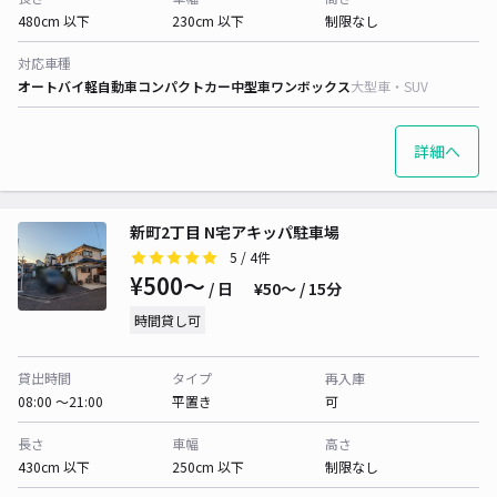
480cm 以下
230cm 以下
制限なし
対応車種
オートバイ
軽自動車
コンパクトカー
中型車
ワンボックス
大型車・SUV
詳細へ
新町2丁目 N宅アキッパ駐車場
5
/ 4件
¥500〜
/ 日
¥50〜 / 15分
時間貸し可
貸出時間
タイプ
再入庫
08:00 〜21:00
平置き
可
長さ
車幅
高さ
430cm 以下
250cm 以下
制限なし