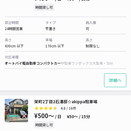
時間貸し可
貸出時間
タイプ
再入庫
24時間営業
平置き
可
長さ
車幅
高さ
430cm 以下
170cm 以下
制限なし
対応車種
オートバイ
軽自動車
コンパクトカー
中型車
ワンボックス
大型車・SUV
詳細へ
栄町2丁目2石澤邸☆akippa駐車場
4.8
/ 16件
¥500〜
/ 日
¥50〜 / 15分
時間貸し可