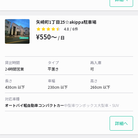
矢崎町1丁目25☆akippa駐車場
4.8
/ 6件
¥550〜
/ 日
貸出時間
タイプ
再入庫
24時間営業
平置き
可
長さ
車幅
高さ
430cm 以下
230cm 以下
260cm 以下
対応車種
オートバイ
軽自動車
コンパクトカー
中型車
ワンボックス
大型車・SUV
詳細へ