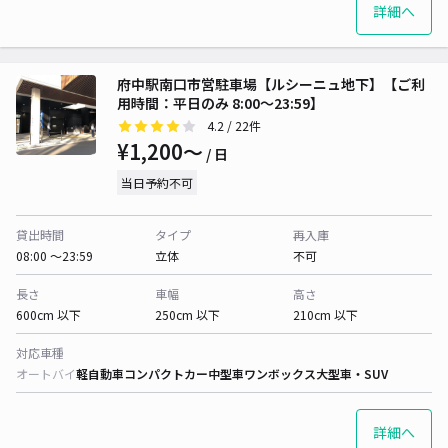
詳細へ
府中駅南口市営駐車場【ルシーニュ地下】【ご利
用時間：平日のみ 8:00～23:59】
4.2
/ 22件
¥1,200〜
/ 日
当日予約不可
貸出時間
タイプ
再入庫
08:00 〜23:59
立体
不可
長さ
車幅
高さ
600cm 以下
250cm 以下
210cm 以下
対応車種
オートバイ
軽自動車
コンパクトカー
中型車
ワンボックス
大型車・SUV
詳細へ