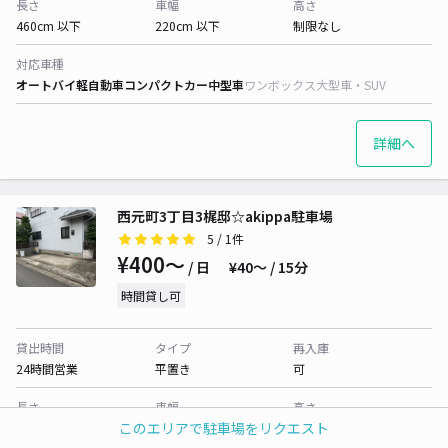
長さ
車幅
高さ
460cm 以下
220cm 以下
制限なし
対応車種
オートバイ
軽自動車
コンパクトカー
中型車
ワンボックス
大型車・SUV
詳細へ
西元町3丁目3梶邸☆akippa駐車場
5
/ 1件
¥400〜
/ 日
¥40〜 / 15分
時間貸し可
貸出時間
タイプ
再入庫
24時間営業
平置き
可
長さ
車幅
高さ
このエリアで駐車場をリクエスト
430cm 以下
250cm 以下
230cm 以下