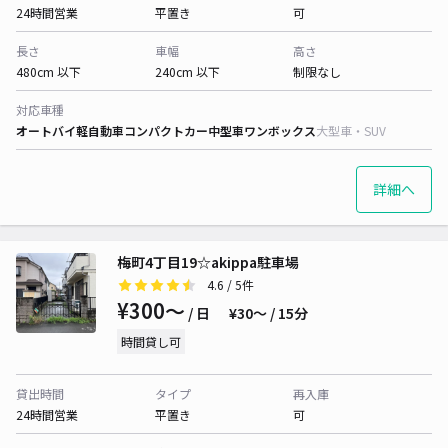
24時間営業
平置き
可
長さ
車幅
高さ
480cm 以下
240cm 以下
制限なし
対応車種
オートバイ
軽自動車
コンパクトカー
中型車
ワンボックス
大型車・SUV
詳細へ
梅町4丁目19☆akippa駐車場
4.6
/ 5件
¥300〜
/ 日
¥30〜 / 15分
時間貸し可
貸出時間
タイプ
再入庫
24時間営業
平置き
可