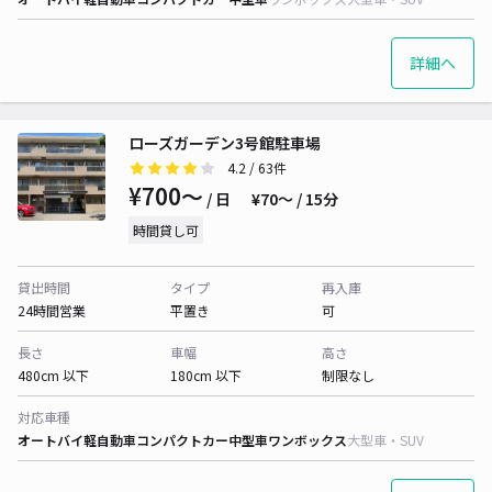
詳細へ
ローズガーデン3号館駐車場
4.2
/ 63件
¥700〜
/ 日
¥70〜 / 15分
時間貸し可
貸出時間
タイプ
再入庫
24時間営業
平置き
可
長さ
車幅
高さ
480cm 以下
180cm 以下
制限なし
対応車種
オートバイ
軽自動車
コンパクトカー
中型車
ワンボックス
大型車・SUV