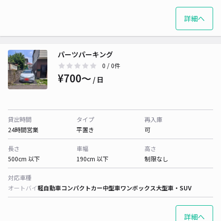
詳細へ
パーツパーキング
0
/ 0件
¥700〜
/ 日
貸出時間
タイプ
再入庫
24時間営業
平置き
可
長さ
車幅
高さ
500cm 以下
190cm 以下
制限なし
対応車種
オートバイ
軽自動車
コンパクトカー
中型車
ワンボックス
大型車・SUV
詳細へ