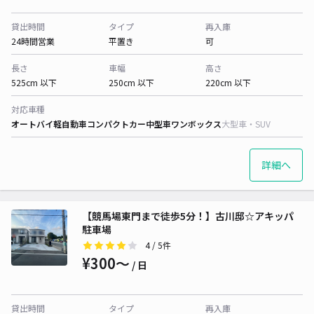
貸出時間
タイプ
再入庫
24時間営業
平置き
可
長さ
車幅
高さ
525cm 以下
250cm 以下
220cm 以下
対応車種
オートバイ
軽自動車
コンパクトカー
中型車
ワンボックス
大型車・SUV
詳細へ
【競馬場東門まで徒歩5分！】古川邸☆アキッパ
駐車場
4
/ 5件
¥300〜
/ 日
貸出時間
タイプ
再入庫