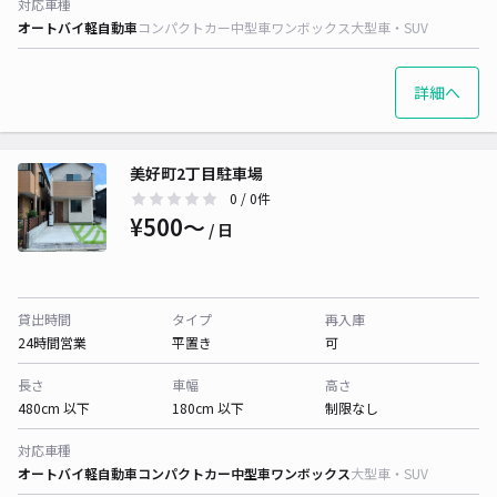
対応車種
オートバイ
軽自動車
コンパクトカー
中型車
ワンボックス
大型車・SUV
詳細へ
美好町2丁目駐車場
0
/ 0件
¥500〜
/ 日
貸出時間
タイプ
再入庫
24時間営業
平置き
可
長さ
車幅
高さ
480cm 以下
180cm 以下
制限なし
対応車種
オートバイ
軽自動車
コンパクトカー
中型車
ワンボックス
大型車・SUV