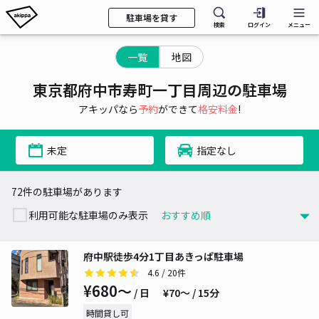
駐車場を貸す
検索
ログイン
メニュー
一覧
地図
東京都府中市寿町一丁目周辺の駐車場
アキッパなら
予約
ができて
格安料金
!
未定
指定なし
72件の駐車場があります
利用可能な駐車場のみ表示
府中駅徒歩4分1丁目あきっぱ駐車場
4.6
/ 20件
¥680〜
/ 日
¥70〜 / 15分
時間貸し可