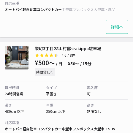
対応車種
オートバイ
軽自動車
コンパクトカー
中型車
ワンボックス
大型車・SUV
詳細へ
栄町3丁目28山村邸☆akippa駐車場
4.6
/ 8件
¥500〜
/ 日
¥50〜 / 15分
時間貸し可
貸出時間
タイプ
再入庫
24時間営業
平置き
可
長さ
車幅
高さ
480cm 以下
250cm 以下
制限なし
対応車種
オートバイ
軽自動車
コンパクトカー
中型車
ワンボックス
大型車・SUV