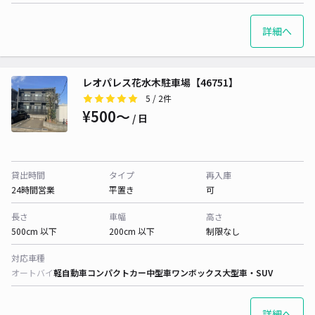
詳細へ
レオパレス花水木駐車場【46751】
5
/ 2件
¥500〜
/ 日
貸出時間
タイプ
再入庫
24時間営業
平置き
可
長さ
車幅
高さ
500cm 以下
200cm 以下
制限なし
対応車種
オートバイ
軽自動車
コンパクトカー
中型車
ワンボックス
大型車・SUV
詳細へ