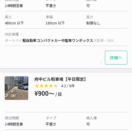
24時間営業
平置き
可
長さ
車幅
高さ
480cm 以下
180cm 以下
制限なし
対応車種
オートバイ
軽自動車
コンパクトカー
中型車
ワンボックス
大型車・SUV
詳細へ
府中ビル駐車場【平日限定】
4.2
/ 6件
¥900〜
/ 日
貸出時間
タイプ
再入庫
24時間営業
平置き
可