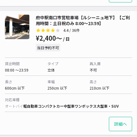
府中駅南口市営駐車場【ルシーニュ地下】【ご利
用時間：土日祝のみ 8:00～23:59】
4.4
/ 36件
¥2,400〜
/ 日
当日予約不可
貸出時間
タイプ
再入庫
08:00 〜23:59
立体
不可
長さ
車幅
高さ
600cm 以下
250cm 以下
210cm 以下
対応車種
オートバイ
軽自動車
コンパクトカー
中型車
ワンボックス
大型車・SUV
詳細へ