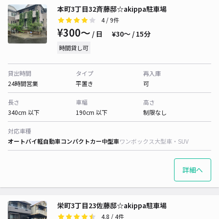
本町3丁目32斉藤邸☆akippa駐車場
4
/ 9件
¥300〜
/ 日
¥30〜 / 15分
時間貸し可
貸出時間
タイプ
再入庫
24時間営業
平置き
可
長さ
車幅
高さ
340cm 以下
190cm 以下
制限なし
対応車種
オートバイ
軽自動車
コンパクトカー
中型車
ワンボックス
大型車・SUV
詳細へ
栄町3丁目23佐藤邸☆akippa駐車場
4.8
/ 4件