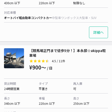
430cm 以下
220cm 以下
制限なし
対応車種
オートバイ
軽自動車
コンパクトカー
中型車
ワンボックス
大型車・SUV
詳細へ
【競馬場正門まで徒歩5分！】本永邸☆akippa駐
車場
4.5
/ 11件
¥900〜
/ 日
貸出時間
タイプ
再入庫
24時間営業
平置き
可
長さ
車幅
高さ
340cm 以下
220cm 以下
250cm 以下