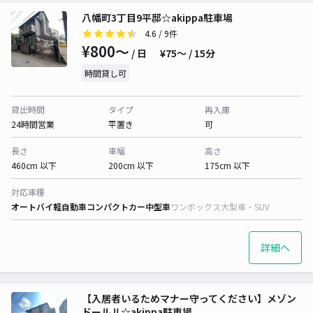
八幡町3丁目9平邸☆akippa駐車場
4.6
/ 9件
¥800〜
/ 日
¥75〜 / 15分
時間貸し可
貸出時間
タイプ
再入庫
24時間営業
平置き
可
長さ
車幅
高さ
460cm 以下
200cm 以下
175cm 以下
対応車種
オートバイ
軽自動車
コンパクトカー
中型車
ワンボックス
大型車・SUV
詳細へ
【入居者いるためマナー守ってください】メゾン
ドールⅡ☆akippa駐車場