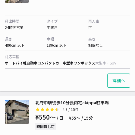
貸出時間
タイプ
再入庫
24時間営業
平置き
可
長さ
車幅
高さ
480cm 以下
180cm 以下
制限なし
対応車種
オートバイ
軽自動車
コンパクトカー
中型車
ワンボックス
大型車・SUV
詳細へ
北府中駅徒歩10分長内宅akippa駐車場
4.9
/ 15件
¥550〜
/ 日
¥55〜 / 15分
時間貸し可