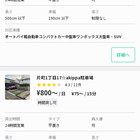
長さ
車幅
高さ
500cm 以下
190cm 以下
制限なし
対応車種
オートバイ
軽自動車
コンパクトカー
中型車
ワンボックス
大型車・SUV
詳細へ
片町1丁目17☆akippa駐車場
4.3
/ 11件
¥800〜
/ 日
¥75〜 / 15分
時間貸し可
貸出時間
タイプ
再入庫
24時間営業
平置き
可
長さ
車幅
高さ