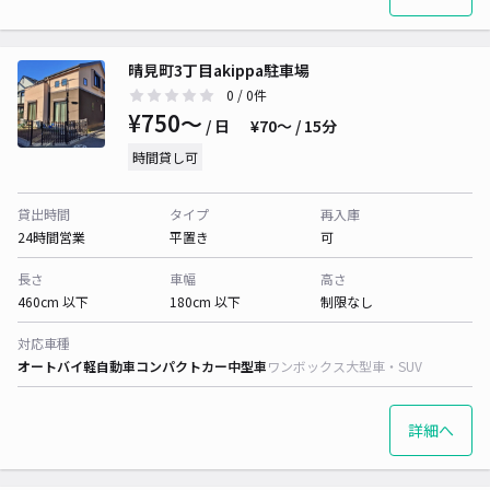
晴見町3丁目akippa駐車場
0
/ 0件
¥750〜
/ 日
¥70〜 / 15分
時間貸し可
貸出時間
タイプ
再入庫
24時間営業
平置き
可
長さ
車幅
高さ
460cm 以下
180cm 以下
制限なし
対応車種
オートバイ
軽自動車
コンパクトカー
中型車
ワンボックス
大型車・SUV
詳細へ