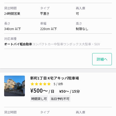
貸出時間
タイプ
再入庫
24時間営業
平置き
可
長さ
車幅
高さ
340cm 以下
220cm 以下
制限なし
対応車種
オートバイ
軽自動車
コンパクトカー
中型車
ワンボックス
大型車・SUV
詳細へ
新町1丁目 K宅アキッパ駐車場
5
/ 8件
¥500〜
/ 日
¥50〜 / 15分
時間貸し可
当日予約不可
貸出時間
タイプ
再入庫