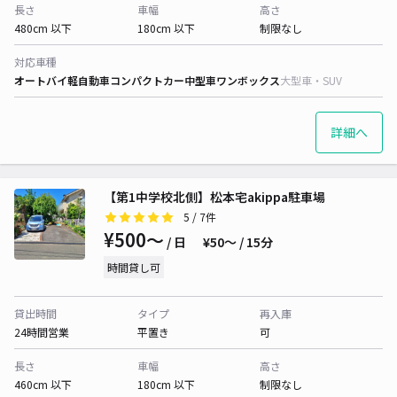
長さ
車幅
高さ
480cm 以下
180cm 以下
制限なし
対応車種
オートバイ
軽自動車
コンパクトカー
中型車
ワンボックス
大型車・SUV
詳細へ
【第1中学校北側】松本宅akippa駐車場
5
/ 7件
¥500〜
/ 日
¥50〜 / 15分
時間貸し可
貸出時間
タイプ
再入庫
24時間営業
平置き
可
長さ
車幅
高さ
460cm 以下
180cm 以下
制限なし