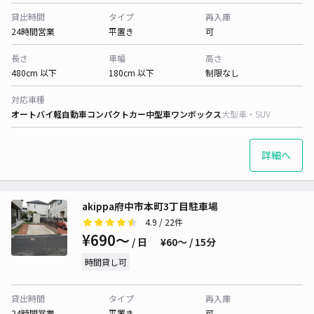
貸出時間
タイプ
再入庫
24時間営業
平置き
可
長さ
車幅
高さ
480cm 以下
180cm 以下
制限なし
対応車種
オートバイ
軽自動車
コンパクトカー
中型車
ワンボックス
大型車・SUV
詳細へ
akippa府中市本町3丁目駐車場
4.9
/ 22件
¥690〜
/ 日
¥60〜 / 15分
時間貸し可
貸出時間
タイプ
再入庫
24時間営業
平置き
可