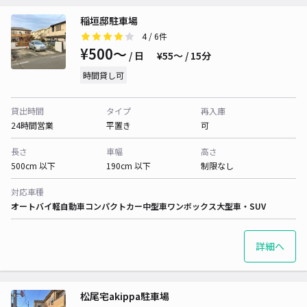
稲垣邸駐車場
4
/ 6件
¥500〜
/ 日
¥55〜 / 15分
時間貸し可
貸出時間
タイプ
再入庫
24時間営業
平置き
可
長さ
車幅
高さ
500cm 以下
190cm 以下
制限なし
対応車種
オートバイ
軽自動車
コンパクトカー
中型車
ワンボックス
大型車・SUV
詳細へ
松尾宅akippa駐車場