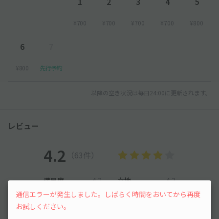
1
2
3
4
5
¥700
¥700
¥700
¥700
¥800
6
7
¥800
先行予約
以降の空き状況は毎日24:00に更新されます。
レビュー
4.2
（63件）
満足度
4.2
立地
4.3
停めやすさ
3.2
駐車料金
4.5
通信エラーが発生しました。しばらく時間をおいてから再度
お試しください。
車種ごとの利用実績