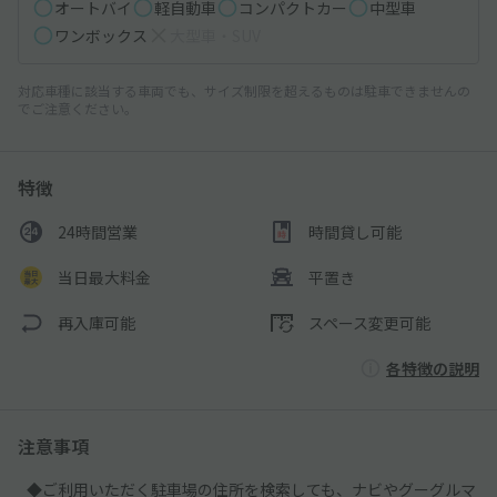
オートバイ
軽自動車
コンパクトカー
中型車
ワンボックス
大型車・SUV
対応車種に該当する車両でも、サイズ制限を超えるものは駐車できませんの
でご注意ください。
特徴
24時間営業
時間貸し可能
当日最大料金
平置き
再入庫可能
スペース変更可能
各特徴の説明
注意事項
◆ご利用いただく駐車場の住所を検索しても、ナビやグーグルマ