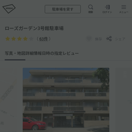
駐車場を貸す
検索
ログイン
メニュー
ローズガーデン3号館駐車場
（
63件
）
保存
シェア
写真・地図
詳細情報
日時の指定
レビュー