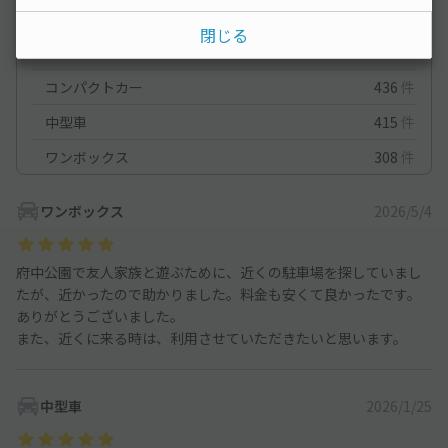
オートバイ
18
件
閉じる
軽自動車
611
件
コンパクトカー
436
件
中型車
415
件
ワンボックス
308
件
ワンボックス
2026/5/4
府中公園で友人家族と遊ぶために、近くの駐車場を探していまし
たが、近かったので助かりました。料金も安くて良かったです。
ありがとうございました。
また、近くに来る時は、利用させていただきたいと思います。
中型車
2026/1/25