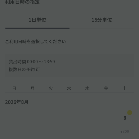
利用日時の指定
─────────────
◇隣地が住宅・マンションのため、「アイドリング・騒音や振
1日単位
15分単位
動」にご配慮くださいませ。
◇駐車場周辺には学校がございます。登校・下校時の学生にご注
ご利用日時を選択してください
意ください。
◇予約された方ご本人・記入した車種、ナンバーでお越しくださ
貸出時間 00:00 〜 23:59
い。
複数日の予約 可
日
月
火
水
木
金
土
2026年8月
8
¥800