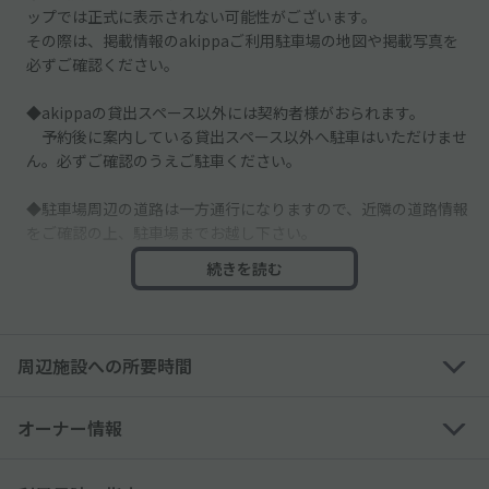
ップでは正式に表示されない可能性がございます。
その際は、掲載情報のakippaご利用駐車場の地図や掲載写真を
必ずご確認ください。
◆akippaの貸出スペース以外には契約者様がおられます。
予約後に案内している貸出スペース以外へ駐車はいただけませ
ん。必ずご確認のうえご駐車ください。
◆駐車場周辺の道路は一方通行になりますので、近隣の道路情報
をご確認の上、駐車場までお越し下さい。
続きを読む
◆駐車場までの道路が狭くなっております。十分にご注意のう
え、駐車場までお越しくださいませ。
◆道路沿いに面した駐車場ですので、入出庫の際は通行人等に十
周辺施設への所要時間
分お気をつけてください。
◆他の空スペースは別契約者様のスペースとなりますので、必ず
オーナー情報
予約したスペースに駐車してください。