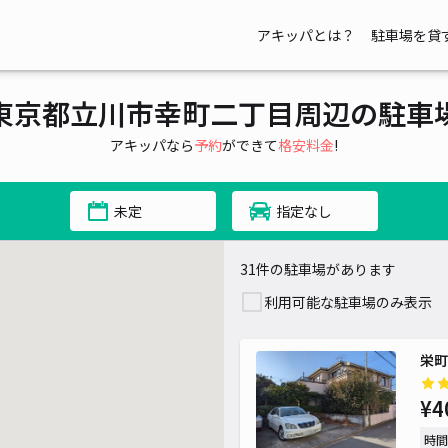
00~
アキッパとは？
駐車場を貸
東京都立川市幸町二丁目周辺の駐車
アキッパなら
予約
ができて
格安料金
!
¥ 500~
¥ 500~
未定
指定なし
31件の駐車場があります
¥ 500~
¥ 
利用可能な駐車場のみ表示
栄町
¥4
時間