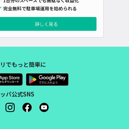
1台分のスペースでも無駄なく収益化
車種
オートバイ
軽自動車
コンパクトカー
中型車
ワンボックス
大型車・SUV
完全無料で駐車場運用を始められる
詳しく見る
詳細へ
4丁目駐車場
4.9
/ 9件
00〜
/ 日
¥70〜 / 15分
リでもっと簡単に
貸し可
時間
24時間営業
タイプ
平置き
再入庫
可
ッパ公式SNS
500cm 以下
車幅
300cm 以下
高さ
300cm 以下
車種
オートバイ
軽自動車
コンパクトカー
中型車
ワンボックス
大型車・SUV
詳細へ