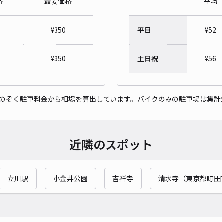
格
最安価格
平均
栄町
¥
350
平日
¥
52
¥4
¥
350
土日祝
¥
56
貸出
をのぞく駐車料金から相場を算出しています。バイクのみの駐車場は集計
長さ
対応
近隣のスポット
立川駅
小金井公園
吉祥寺
清水寺（東京都町田
栄町
¥4