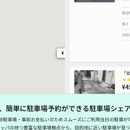
貸出
¥ 500~
長さ
対応
¥ 600~
¥ 
「立
¥4
時間
、簡単に駐車場予約ができる駐車場シェ
貸出
制駐車場・事前お支払いのためスムーズにご利用当日の駐車が
長さ
キッパの持つ豊富な駐車場拠点から、目的地に近い駐車場が見つ