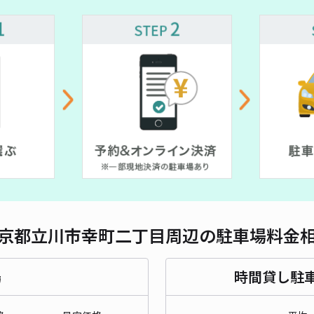
対応
¥ 500~
幸町
50~
¥4
時間
貸出
長さ
京都立川市幸町二丁目周辺の駐車場料金
対応
場
時間貸し駐