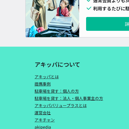
通常会員よりも3
利用するたびに駐
アキッパについて
アキッパとは
提携事例
駐車場を貸す：個人の方
駐車場を貸す：法人・個人事業主の方
アキッパバリュープラスとは
運営会社
アキチャン
akipedia