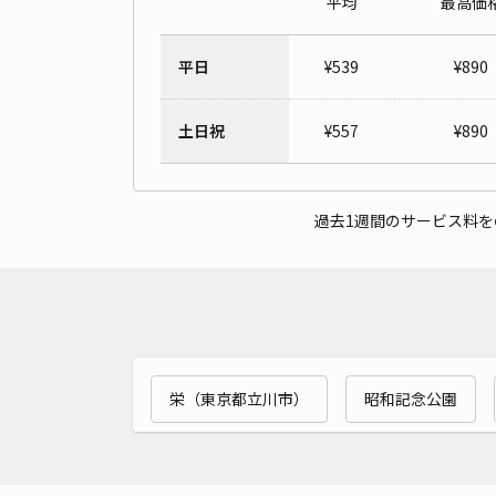
平均
最高価
平日
¥
539
¥
890
土日祝
¥
557
¥
890
過去1週間のサービス料
栄（東京都立川市）
昭和記念公園