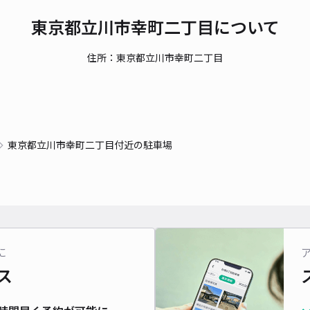
時間
東京都立川市幸町二丁目について
貸出
住所：東京都立川市幸町二丁目
長さ
対応
東京都立川市幸町二丁目付近の駐車場
栄町
¥6
時間
に
ス
貸出
長さ