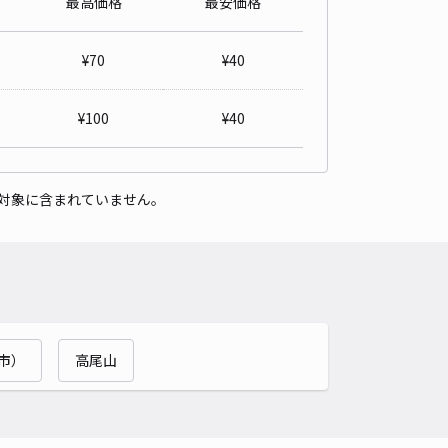
最高価格
最安価格
6丁目T宅"あきっぱ駐車場
4.7
/ 14件
¥
70
¥
40
50〜
/ 日
¥
100
¥
40
時間
24時間営業
タイプ
平置き
再入庫
可
対象に含まれていません。
500cm 以下
車幅
230cm 以下
高さ
制限なし
車種
オートバイ
軽自動車
コンパクトカー
中型車
ワンボックス
大型車・SUV
詳細へ
市）
高尾山
6丁目柳沢宅"あきっぱ駐車場
4.2
/ 9件
50〜
/ 日
¥45〜 / 15分