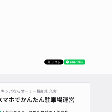
貸し可
時間
24時間営業
タイプ
平置き
再入庫
可
500cm 以下
車幅
190cm 以下
高さ
170cm 以下
車種
オートバイ
軽自動車
コンパクトカー
中型車
ワンボックス
大型車・SUV
詳細へ
4丁目とよしまガラス店"あきっぱ駐車場
5
/ 3件
00〜
/ 日
¥60〜 / 15分
貸し可
アキッパならオーナー機能も充実
スマホでかんたん
駐車場運営
時間
00:00 〜17:00
タイプ
平置き
再入庫
可
500cm 以下
車幅
250cm 以下
高さ
250cm 以下