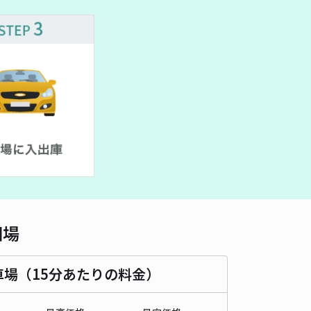
車種
オートバイ
軽自動車
コンパクトカー
中型車
ワンボックス
大型車・SUV
詳細へ
2丁目F宅"あきっぱ駐車場
4.6
/ 5件
50〜
/ 日
¥45〜 / 15分
貸し可
時間
24時間営業
タイプ
平置き
再入庫
可
500cm 以下
車幅
250cm 以下
高さ
制限なし
相場
車種
オートバイ
軽自動車
コンパクトカー
中型車
ワンボックス
大型車・SUV
車場（15分あたりの料金）
詳細へ