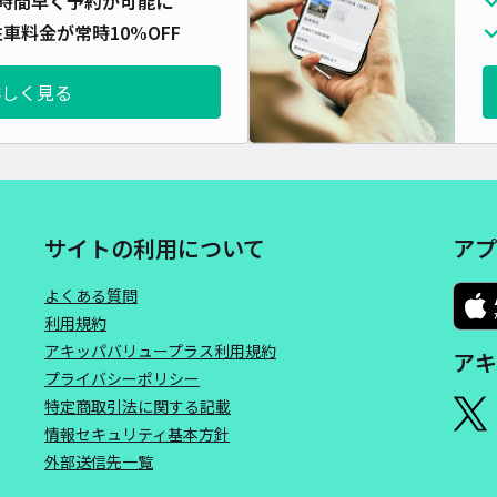
時間早く予約が可能に
対応
車料金が常時10%OFF
詳しく見る
栄町
¥7
サイトの利用について
アプ
時間
よくある質問
貸出
利用規約
アキッパバリュープラス利用規約
アキ
長さ
プライバシーポリシー
対応
特定商取引法に関する記載
情報セキュリティ基本方針
外部送信先一覧