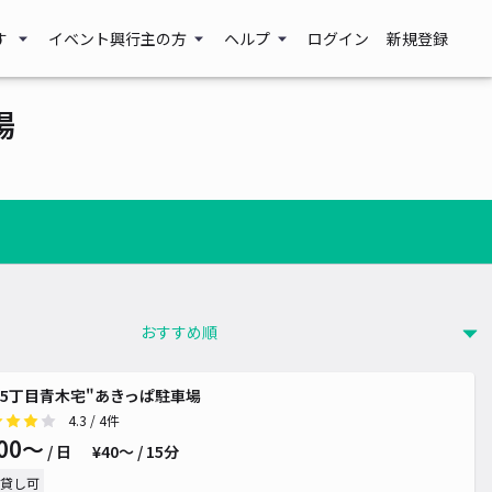
す
イベント興行主の方
ヘルプ
ログイン
新規登録
場
500~
5丁目青木宅"あきっぱ駐車場
4.3
/ 4件
00〜
/ 日
¥40〜 / 15分
貸し可