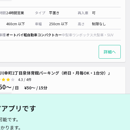
時間
24時間営業
タイプ
平置き
再入庫
可
460cm 以下
車幅
250cm 以下
高さ
制限なし
車種
オートバイ
軽自動車
コンパクトカー
中型車
ワンボックス
大型車・SUV
¥ 500~
詳細へ
350~
川幸町2丁目泉体育館パーキング（終日・月毎OK・1台分）」
4.3
/ 4件
50〜
/ 日
¥50〜 / 15分
貸し可
アアプリです
時間
24時間営業
タイプ
平置き
再入庫
可
可能です。
460cm 以下
車幅
180cm 以下
高さ
制限なし
かります。