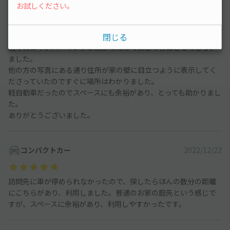
お試しください。
軽自動車
2023/2/25
閉じる
近くにコインパーキングが無かったので探して停めさせてもらい
ました。
他の方の写真にある通り住所が家の壁に目立つように表示してく
ださっていたのですぐに場所はわかりました。
軽自動車だったのでスペースにも余裕があり、とっても助かりまし
た。
ありがとうございました。
コンパクトカー
2022/12/22
訪問先に車が停められなかったので、探したらほんの数分の距離
にこちらがあり、利用しました。普通のお家の庭先という感じで
すが、スペースに余裕があり、利用しやすかったです。