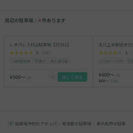
周辺の駐車場：
4
件あります
レオパレス村山駐車場【31161】
玉川上水駅徒歩3
5
（1件）
4
（
24時間営業
平置き
再入庫可能
07:00〜17:00
平
¥600〜
/日
¥500〜
詳しく見る
/日
¥60〜
/15分
駐車場予約のアキッパ
東京都の駐車場
東大和市の駐車場