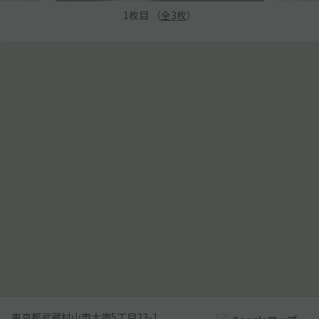
1
枚目 （
全
3
枚
）
東京都武蔵村山市大南5丁目23-1