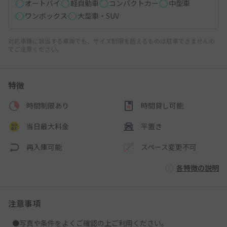
オートバイ
軽自動車
コンパクトカー
中型車
ワンボックス
大型車・SUV
対応車種に該当する車両でも、サイズ制限を超えるものは駐車できませんの
でご注意ください。
特徴
時間制限あり
時間貸し可能
当日最大料金
平置き
再入庫可能
スペース変更不可
各特徴の説明
注意事項
●写真や条件をよくご確認の上ご利用ください。