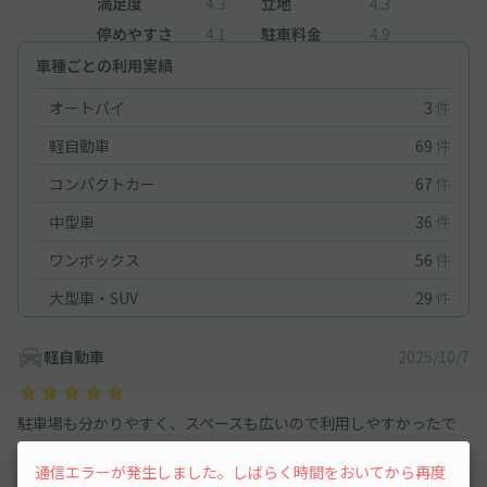
満足度
4.3
立地
4.3
停めやすさ
4.1
駐車料金
4.9
車種ごとの利用実績
オートバイ
3
件
軽自動車
69
件
コンパクトカー
67
件
中型車
36
件
ワンボックス
56
件
大型車・SUV
29
件
軽自動車
2025/10/7
駐車場も分かりやすく、スペースも広いので利用しやすかったで
す。
通信エラーが発生しました。しばらく時間をおいてから再度