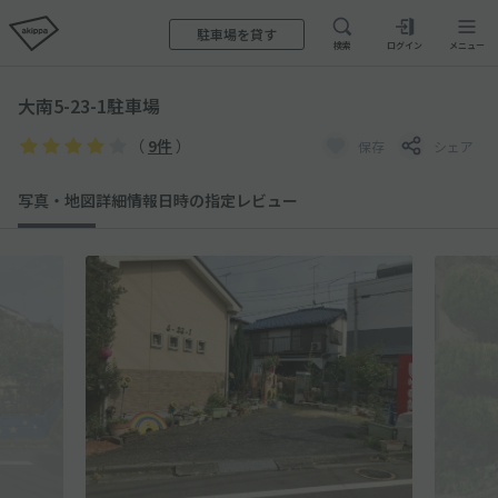
駐車場を貸す
検索
ログイン
メニュー
大南5-23-1駐車場
（
9件
）
保存
シェア
写真・地図
詳細情報
日時の指定
レビュー