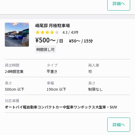
詳細へ
峰尾邸 月極駐車場
4.3
/ 43件
¥500〜
/ 日
¥50〜 / 15分
時間貸し可
貸出時間
タイプ
再入庫
24時間営業
平置き
可
長さ
車幅
高さ
500cm 以下
190cm 以下
制限なし
対応車種
オートバイ
軽自動車
コンパクトカー
中型車
ワンボックス
大型車・SUV
詳細へ