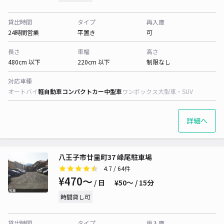
貸出時間
タイプ
再入庫
24時間営業
平置き
可
長さ
車幅
高さ
480cm 以下
220cm 以下
制限なし
対応車種
オートバイ
軽自動車
コンパクトカー
中型車
ワンボックス
大型車・SUV
詳細へ
八王子市廿里町37 峰尾駐車場
4.7
/ 64件
¥470〜
/ 日
¥50〜 / 15分
時間貸し可
貸出時間
タイプ
再入庫