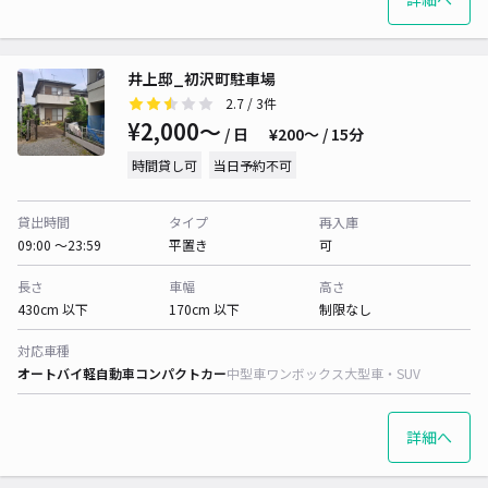
井上邸_初沢町駐車場
2.7
/ 3件
¥2,000〜
/ 日
¥200〜 / 15分
時間貸し可
当日予約不可
貸出時間
タイプ
再入庫
09:00 〜23:59
平置き
可
長さ
車幅
高さ
430cm 以下
170cm 以下
制限なし
対応車種
オートバイ
軽自動車
コンパクトカー
中型車
ワンボックス
大型車・SUV
詳細へ