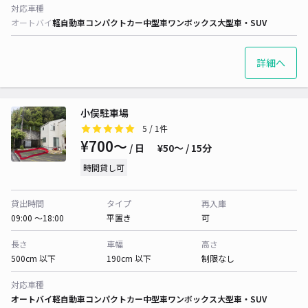
対応車種
オートバイ
軽自動車
コンパクトカー
中型車
ワンボックス
大型車・SUV
詳細へ
小俣駐車場
5
/ 1件
¥700〜
/ 日
¥50〜 / 15分
時間貸し可
貸出時間
タイプ
再入庫
09:00 〜18:00
平置き
可
長さ
車幅
高さ
500cm 以下
190cm 以下
制限なし
対応車種
オートバイ
軽自動車
コンパクトカー
中型車
ワンボックス
大型車・SUV