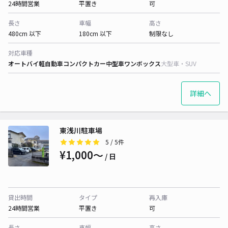
24時間営業
平置き
可
長さ
車幅
高さ
480cm 以下
180cm 以下
制限なし
対応車種
オートバイ
軽自動車
コンパクトカー
中型車
ワンボックス
大型車・SUV
詳細へ
東浅川駐車場
5
/ 5件
¥1,000〜
/ 日
貸出時間
タイプ
再入庫
24時間営業
平置き
可
長さ
車幅
高さ