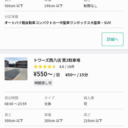
500cm 以下
190cm 以下
制限なし
対応車種
オートバイ
軽自動車
コンパクトカー
中型車
ワンボックス
大型車・SUV
詳細へ
トワーズ西八店 第2駐車場
4.8
/ 16件
¥550〜
/ 日
¥50〜 / 15分
時間貸し可
貸出時間
タイプ
再入庫
08:00 〜23:59
立体
可
長さ
車幅
高さ
500cm 以下
200cm 以下
210cm 以下