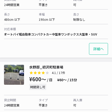
24時間営業
平置き
可
長さ
車幅
高さ
480cm 以下
190cm 以下
制限なし
対応車種
オートバイ
軽自動車
コンパクトカー
中型車
ワンボックス
大型車・SUV
詳細へ
水野邸_初沢町駐車場
4.1
/ 17件
¥600〜
/ 日
¥60〜 / 15分
時間貸し可
貸出時間
タイプ
再入庫
24時間営業
平置き
可