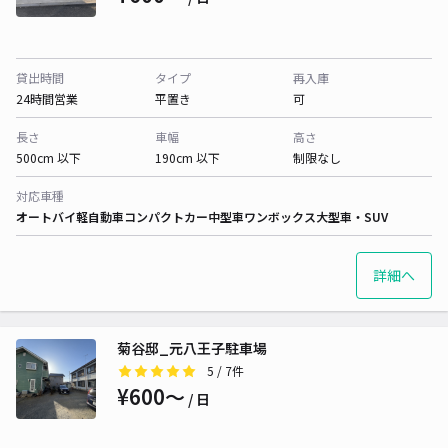
貸出時間
タイプ
再入庫
24時間営業
平置き
可
長さ
車幅
高さ
500cm 以下
190cm 以下
制限なし
対応車種
オートバイ
軽自動車
コンパクトカー
中型車
ワンボックス
大型車・SUV
詳細へ
菊谷邸_元八王子駐車場
5
/ 7件
¥600〜
/ 日