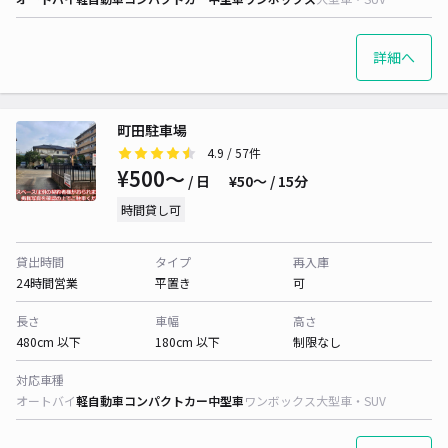
詳細へ
町田駐車場
4.9
/ 57件
¥500〜
/ 日
¥50〜 / 15分
時間貸し可
貸出時間
タイプ
再入庫
24時間営業
平置き
可
長さ
車幅
高さ
480cm 以下
180cm 以下
制限なし
対応車種
オートバイ
軽自動車
コンパクトカー
中型車
ワンボックス
大型車・SUV