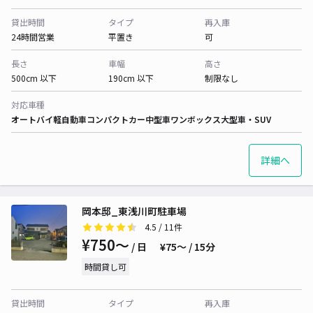
貸出時間
タイプ
再入庫
24時間営業
平置き
可
長さ
車幅
高さ
500cm 以下
190cm 以下
制限なし
対応車種
オートバイ
軽自動車
コンパクトカー
中型車
ワンボックス
大型車・SUV
詳細へ
岡本邸_東浅川町駐車場
4.5
/ 11件
¥750〜
/ 日
¥75〜 / 15分
時間貸し可
貸出時間
タイプ
再入庫