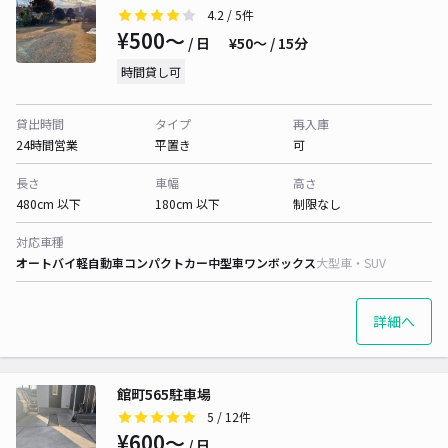
4.2
/ 5件
¥500〜
/ 日
¥50〜 / 15分
時間貸し可
貸出時間
タイプ
再入庫
24時間営業
平置き
可
長さ
車幅
高さ
480cm 以下
180cm 以下
制限なし
対応車種
オートバイ
軽自動車
コンパクトカー
中型車
ワンボックス
大型車・SUV
詳細へ
館町565駐車場
5
/ 12件
¥600〜
/ 日