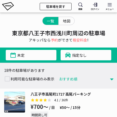
駐車場を貸す
検索
ログイン
メニュー
一覧
地図
東京都八王子市西浅川町周辺の駐車場
アキッパなら
予約
ができて
格安料金
!
未定
指定なし
18件の駐車場があります
利用可能な駐車場のみ表示
八王子市高尾町1727 高尾パーキング
4.1
/ 36件
¥700〜
/ 日
¥50〜 / 15分
時間貸し可