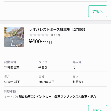
詳細へ
レオパレストミーズ駐車場【27803】
0
/ 0件
¥400〜
/ 日
貸出時間
タイプ
再入庫
24時間営業
平置き
可
長さ
車幅
高さ
500cm 以下
200cm 以下
制限なし
対応車種
オートバイ
軽自動車
コンパクトカー
中型車
ワンボックス
大型車・SUV
詳細へ