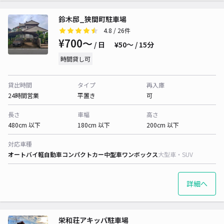
鈴木邸_狭間町駐車場
4.8
/ 26件
¥700〜
/ 日
¥50〜 / 15分
時間貸し可
貸出時間
タイプ
再入庫
24時間営業
平置き
可
長さ
車幅
高さ
480cm 以下
180cm 以下
200cm 以下
対応車種
オートバイ
軽自動車
コンパクトカー
中型車
ワンボックス
大型車・SUV
詳細へ
栄和荘アキッパ駐車場