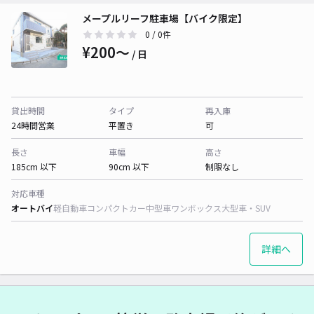
メープルリーフ駐車場【バイク限定】
0
/ 0件
¥200〜
/ 日
貸出時間
タイプ
再入庫
24時間営業
平置き
可
長さ
車幅
高さ
185cm 以下
90cm 以下
制限なし
対応車種
オートバイ
軽自動車
コンパクトカー
中型車
ワンボックス
大型車・SUV
詳細へ