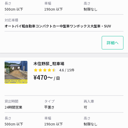
長さ
車幅
高さ
500cm 以下
190cm 以下
制限なし
対応車種
オートバイ
軽自動車
コンパクトカー
中型車
ワンボックス
大型車・SUV
詳細へ
木住野邸_駐車場
4.6
/ 15件
¥470〜
/ 日
貸出時間
タイプ
再入庫
24時間営業
平置き
可
長さ
車幅
高さ
500cm 以下
190cm 以下
制限なし