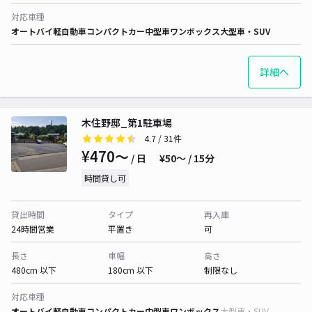
対応車種
オートバイ
軽自動車
コンパクトカー
中型車
ワンボックス
大型車・SUV
詳細へ
木住野邸_第1駐車場
4.7
/ 31件
¥470〜
/ 日
¥50〜 / 15分
時間貸し可
貸出時間
タイプ
再入庫
24時間営業
平置き
可
長さ
車幅
高さ
480cm 以下
180cm 以下
制限なし
対応車種
オートバイ
軽自動車
コンパクトカー
中型車
ワンボックス
大型車・SUV