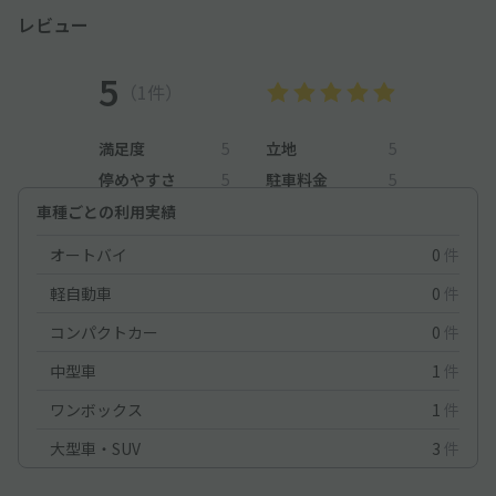
レビュー
5
（1件）
満足度
5
立地
5
停めやすさ
5
駐車料金
5
車種ごとの利用実績
オートバイ
0
件
軽自動車
0
件
コンパクトカー
0
件
中型車
1
件
ワンボックス
1
件
大型車・SUV
3
件