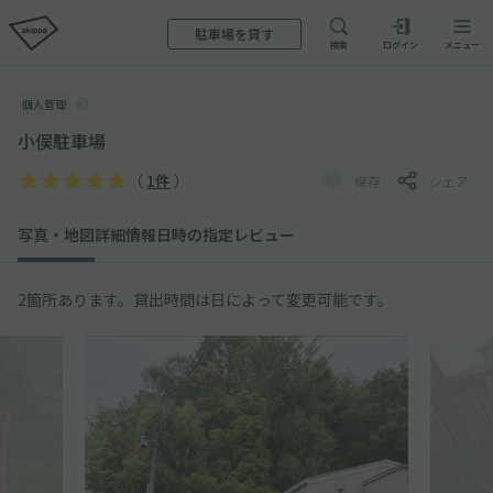
駐車場を貸す
検索
ログイン
メニュー
個人管理
小俣駐車場
（
1件
）
保存
シェア
写真・地図
詳細情報
日時の指定
レビュー
2箇所あります。貸出時間は日によって変更可能です。