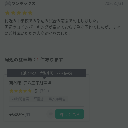
ワンボックス
2026/5/31
付近の中学校での部活の試合の応援で利用しました。
周辺のコインパーキングが空いておらず急な予約でしたが、すぐ
にご対応いただき大変助かりました。
周辺の駐車場：
1
件あります
城山小6分・大型車可・バス停4分
菊谷邸_元八王子駐車場
5
（7件）
24時間営業
平置き
再入庫可能
¥600〜
詳しく見る
/日