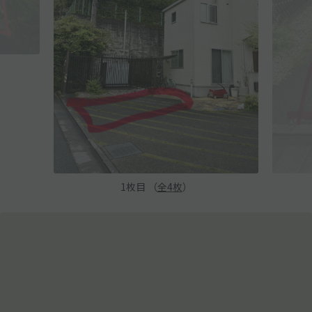
1
枚目 （
全
4
枚
）