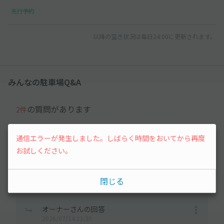
先行予約
以降の空き状況は毎日24:00に更新されます。
みんなの駐車場Q&A
の質問があります
2件
通信エラーが発生しました。しばらく時間をおいてから再度
user_8c04d2さん
2026/07/14 10:23
お試しください。
ご回答ありがとうございます！
メッセージを送る機能が見つからず、、ご連絡方法をご教示
閉じる
いただけますと幸いです🙇‍♀️
オーナーさんの回答
2026/07/14 11:30