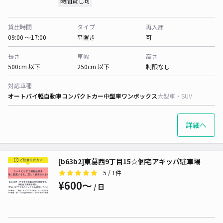
時間貸し可
貸出時間
タイプ
再入庫
09:00 〜17:00
平置き
可
長さ
車幅
高さ
500cm 以下
250cm 以下
制限なし
対応車種
オートバイ
軽自動車
コンパクトカー
中型車
ワンボックス
大型車・SUV
詳細へ
[b63b2]東葛西9丁目15☆個宅アキッパ駐車場
5
/ 1件
¥600〜
/ 日