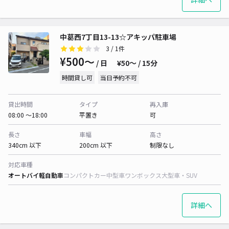
中葛西7丁目13-13☆アキッパ駐車場
3
/ 1件
¥500〜
/ 日
¥50〜 / 15分
時間貸し可
当日予約不可
貸出時間
タイプ
再入庫
08:00 〜18:00
平置き
可
長さ
車幅
高さ
340cm 以下
200cm 以下
制限なし
対応車種
オートバイ
軽自動車
コンパクトカー
中型車
ワンボックス
大型車・SUV
詳細へ