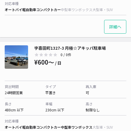
対応車種
オートバイ
軽自動車
コンパクトカー
中型車
ワンボックス
大型車・SUV
詳細へ
宇喜田町1327-3 月極☆アキッパ駐車場
0
/ 0件
¥600〜
/ 日
貸出時間
タイプ
再入庫
24時間営業
平置き
可
長さ
車幅
高さ
480cm 以下
230cm 以下
制限なし
対応車種
オートバイ
軽自動車
コンパクトカー
中型車
ワンボックス
大型車・SUV