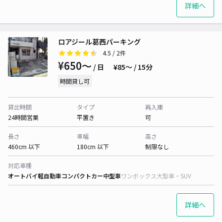
詳細へ
ロアジール葛西パーキング
4.5
/ 2件
¥650〜
/ 日
¥85〜 / 15分
時間貸し可
貸出時間
タイプ
再入庫
24時間営業
平置き
可
長さ
車幅
高さ
460cm 以下
180cm 以下
制限なし
対応車種
オートバイ
軽自動車
コンパクトカー
中型車
ワンボックス
大型車・SUV
詳細へ