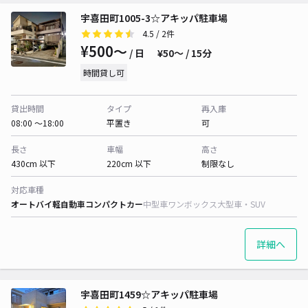
宇喜田町1005-3☆アキッパ駐車場
4.5
/ 2件
¥500〜
/ 日
¥50〜 / 15分
時間貸し可
貸出時間
タイプ
再入庫
08:00 〜18:00
平置き
可
長さ
車幅
高さ
430cm 以下
220cm 以下
制限なし
対応車種
オートバイ
軽自動車
コンパクトカー
中型車
ワンボックス
大型車・SUV
詳細へ
宇喜田町1459☆アキッパ駐車場