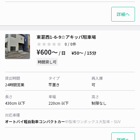
詳細へ
東葛西1-6-9☆アキッパ駐車場
0
/ 0件
¥600〜
/ 日
¥50〜 / 15分
時間貸し可
貸出時間
タイプ
再入庫
24時間営業
平置き
可
長さ
車幅
高さ
430cm 以下
220cm 以下
制限なし
対応車種
オートバイ
軽自動車
コンパクトカー
中型車
ワンボックス
大型車・SUV
詳細へ