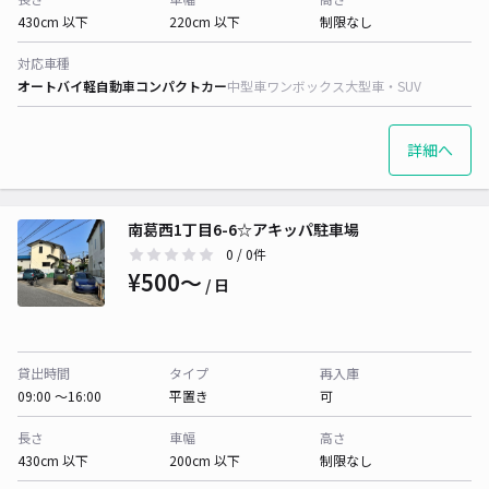
430cm 以下
220cm 以下
制限なし
対応車種
オートバイ
軽自動車
コンパクトカー
中型車
ワンボックス
大型車・SUV
詳細へ
南葛西1丁目6-6☆アキッパ駐車場
0
/ 0件
¥500〜
/ 日
貸出時間
タイプ
再入庫
09:00 〜16:00
平置き
可
長さ
車幅
高さ
430cm 以下
200cm 以下
制限なし