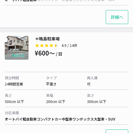
詳細へ
＊鳴島駐車場
4.9
/ 14件
¥600〜
/ 日
貸出時間
タイプ
再入庫
24時間営業
平置き
可
長さ
車幅
高さ
500cm 以下
200cm 以下
300cm 以下
対応車種
オートバイ
軽自動車
コンパクトカー
中型車
ワンボックス
大型車・SUV