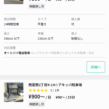
時間貸し可
貸出時間
タイプ
再入庫
24時間営業
平置き
可
長さ
車幅
高さ
340cm 以下
230cm 以下
制限なし
対応車種
オートバイ
軽自動車
コンパクトカー
中型車
ワンボックス
大型車・SUV
詳細へ
西葛西2丁目9-14☆アキッパ駐車場
5
/ 1件
¥900〜
/ 日
¥90〜 / 15分
時間貸し可