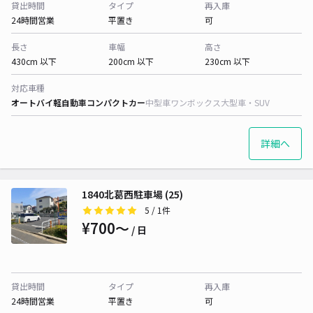
貸出時間
タイプ
再入庫
24時間営業
平置き
可
長さ
車幅
高さ
430cm 以下
200cm 以下
230cm 以下
対応車種
オートバイ
軽自動車
コンパクトカー
中型車
ワンボックス
大型車・SUV
詳細へ
1840北葛西駐車場 (25)
5
/ 1件
¥700〜
/ 日
貸出時間
タイプ
再入庫
24時間営業
平置き
可