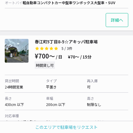
オートバイ
軽自動車
コンパクトカー
中型車
ワンボックス
大型車・SUV
詳細へ
春江町5丁目8-5☆アキッパ駐車場
5
/ 3件
¥700〜
/ 日
¥70〜 / 15分
時間貸し可
貸出時間
タイプ
再入庫
24時間営業
平置き
可
長さ
車幅
高さ
430cm 以下
200cm 以下
制限なし
対応車種
オートバイ
軽自動車
コンパクトカー
中型車
ワンボックス
大型車・SUV
このエリアで駐車場をリクエスト