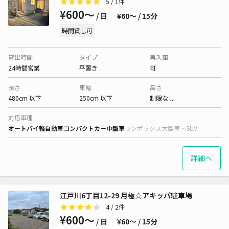
5
/ 1件
¥600〜
/ 日
¥60〜 / 15分
時間貸し可
貸出時間
タイプ
再入庫
24時間営業
平置き
可
長さ
車幅
高さ
480cm 以下
250cm 以下
制限なし
対応車種
オートバイ
軽自動車
コンパクトカー
中型車
ワンボックス
大型車・SUV
詳細へ
江戸川6丁目12-29 月極☆アキッパ駐車場
4
/ 2件
¥600〜
/ 日
¥60〜 / 15分