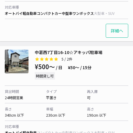
対応車種
オートバイ
軽自動車
コンパクトカー
中型車
ワンボックス
大型車・SUV
詳細へ
中葛西7丁目16-10☆アキッパ駐車場
5
/ 2件
¥500〜
/ 日
¥50〜 / 15分
時間貸し可
貸出時間
タイプ
再入庫
24時間営業
平置き
可
長さ
車幅
高さ
340cm 以下
230cm 以下
190cm 以下
対応車種
オートバイ
軽自動車
コンパクトカー
中型車
ワンボックス
大型車・SUV