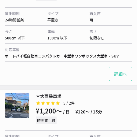
貸出時間
タイプ
再入庫
24時間営業
平置き
可
長さ
車幅
高さ
500cm 以下
190cm 以下
制限なし
対応車種
オートバイ
軽自動車
コンパクトカー
中型車
ワンボックス
大型車・SUV
詳細へ
＊大西駐車場
5
/ 2件
¥1,200〜
/ 日
¥120〜 / 15分
時間貸し可
貸出時間
タイプ
再入庫