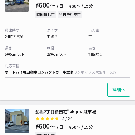
¥600〜
/ 日
¥60〜 / 15分
時間貸し可
当日予約不可
貸出時間
タイプ
再入庫
24時間営業
平置き
可
長さ
車幅
高さ
500cm 以下
230cm 以下
制限なし
対応車種
オートバイ
軽自動車
コンパクトカー
中型車
ワンボックス
大型車・SUV
詳細へ
船堀2丁目蓑田宅"akippa駐車場
5
/ 2件
¥600〜
/ 日
¥50〜 / 15分