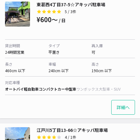
東葛西4丁目37-5☆アキッパ駐車場
5
/ 3件
¥600〜
/ 日
貸出時間
タイプ
再入庫
24時間営業
平置き
可
長さ
車幅
高さ
460cm 以下
240cm 以下
190cm 以下
対応車種
オートバイ
軽自動車
コンパクトカー
中型車
ワンボックス
大型車・SUV
詳細へ
江戸川5丁目13-66☆アキッパ駐車場
4
/ 1件