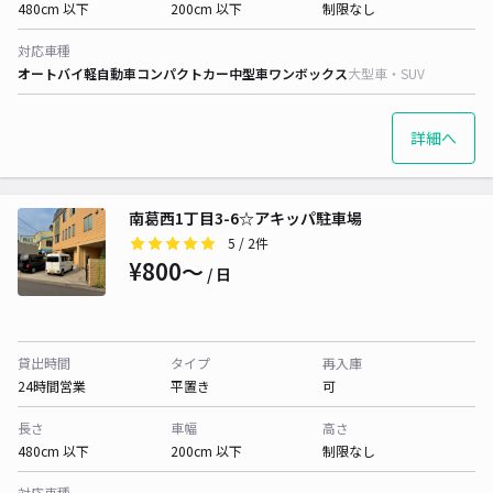
480cm 以下
200cm 以下
制限なし
対応車種
オートバイ
軽自動車
コンパクトカー
中型車
ワンボックス
大型車・SUV
詳細へ
南葛西1丁目3-6☆アキッパ駐車場
5
/ 2件
¥800〜
/ 日
貸出時間
タイプ
再入庫
24時間営業
平置き
可
長さ
車幅
高さ
480cm 以下
200cm 以下
制限なし
対応車種