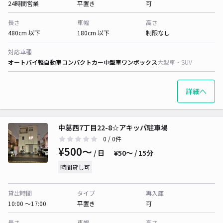
24時間営業
平置き
可
長さ
車幅
高さ
480cm 以下
180cm 以下
制限なし
対応車種
オートバイ
軽自動車
コンパクトカー
中型車
ワンボックス
大型車・SUV
詳細へ
中葛西7丁目22-8☆アキッパ駐車場
0
/ 0件
¥500〜
/ 日
¥50〜 / 15分
時間貸し可
貸出時間
タイプ
再入庫
10:00 〜17:00
平置き
可
長さ
車幅
高さ