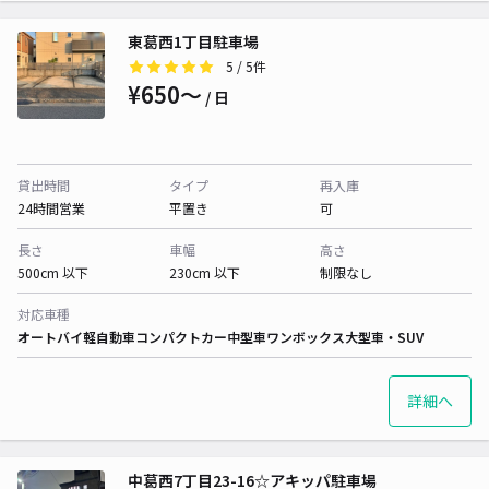
東葛西1丁目駐車場
5
/ 5件
¥650〜
/ 日
貸出時間
タイプ
再入庫
24時間営業
平置き
可
長さ
車幅
高さ
500cm 以下
230cm 以下
制限なし
対応車種
オートバイ
軽自動車
コンパクトカー
中型車
ワンボックス
大型車・SUV
詳細へ
中葛西7丁目23-16☆アキッパ駐車場