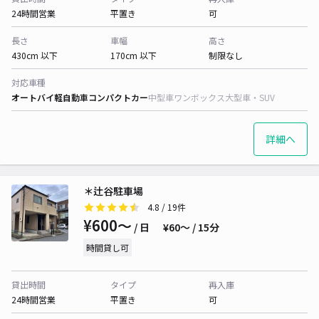
24時間営業
平置き
可
長さ
車幅
高さ
430cm 以下
170cm 以下
制限なし
対応車種
オートバイ
軽自動車
コンパクトカー
中型車
ワンボックス
大型車・SUV
詳細へ
＊辻谷駐車場
4.8
/ 19件
¥600〜
/ 日
¥60〜 / 15分
時間貸し可
貸出時間
タイプ
再入庫
24時間営業
平置き
可