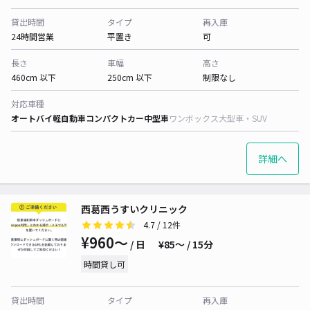
貸出時間
タイプ
再入庫
24時間営業
平置き
可
長さ
車幅
高さ
460cm 以下
250cm 以下
制限なし
対応車種
オートバイ
軽自動車
コンパクトカー
中型車
ワンボックス
大型車・SUV
詳細へ
西葛西うすいクリニック
4.7
/ 12件
¥960〜
/ 日
¥85〜 / 15分
時間貸し可
貸出時間
タイプ
再入庫