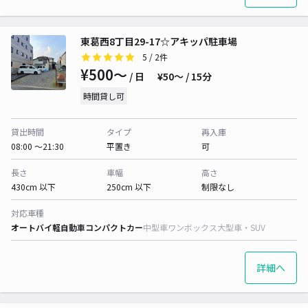
東葛西8丁目29-17☆アキッパ駐車場
5
/ 2件
¥500〜
/ 日
¥50〜 / 15分
時間貸し可
貸出時間
タイプ
再入庫
08:00 〜21:30
平置き
可
長さ
車幅
高さ
430cm 以下
250cm 以下
制限なし
対応車種
オートバイ
軽自動車
コンパクトカー
中型車
ワンボックス
大型車・SUV
詳細へ