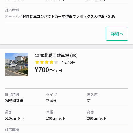
対応車種
オートバイ
軽自動車
コンパクトカー
中型車
ワンボックス
大型車・SUV
詳細へ
1840北葛西駐車場 (50)
4.2
/ 5件
¥700〜
/ 日
貸出時間
タイプ
再入庫
24時間営業
平置き
可
長さ
車幅
高さ
510cm 以下
190cm 以下
280cm 以下
対応車種