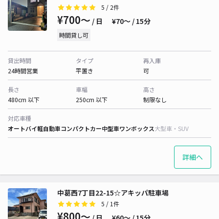
5
/ 2件
¥700〜
/ 日
¥70〜 / 15分
時間貸し可
貸出時間
タイプ
再入庫
24時間営業
平置き
可
長さ
車幅
高さ
480cm 以下
250cm 以下
制限なし
対応車種
オートバイ
軽自動車
コンパクトカー
中型車
ワンボックス
大型車・SUV
詳細へ
中葛西7丁目22-15☆アキッパ駐車場
5
/ 1件
¥800〜
/ 日
¥60〜 / 15分