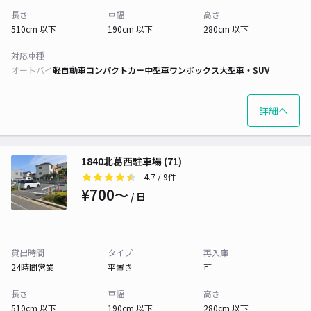
長さ
車幅
高さ
510cm 以下
190cm 以下
280cm 以下
対応車種
オートバイ
軽自動車
コンパクトカー
中型車
ワンボックス
大型車・SUV
詳細へ
1840北葛西駐車場 (71)
4.7
/ 9件
¥700〜
/ 日
貸出時間
タイプ
再入庫
24時間営業
平置き
可
長さ
車幅
高さ
510cm 以下
190cm 以下
280cm 以下