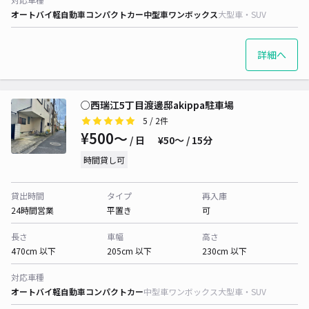
オートバイ
軽自動車
コンパクトカー
中型車
ワンボックス
大型車・SUV
詳細へ
○西瑞江5丁目渡邊邸akippa駐車場
5
/ 2件
¥500〜
/ 日
¥50〜 / 15分
時間貸し可
貸出時間
タイプ
再入庫
24時間営業
平置き
可
長さ
車幅
高さ
470cm 以下
205cm 以下
230cm 以下
対応車種
オートバイ
軽自動車
コンパクトカー
中型車
ワンボックス
大型車・SUV