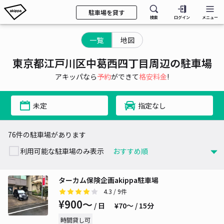
駐車場を貸す
検索
ログイン
メニュー
一覧
地図
東京都江戸川区中葛西四丁目周辺の駐車場
アキッパなら
予約
ができて
格安料金
!
未定
指定なし
76件の駐車場があります
利用可能な駐車場のみ表示
ターカム保険企画akippa駐車場
4.3
/ 9件
¥900〜
/ 日
¥70〜 / 15分
時間貸し可