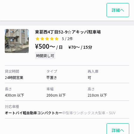
詳細へ
東葛西4丁目52-9☆アキッパ駐車場
5
/ 2件
¥500〜
/ 日
¥70〜 / 15分
時間貸し可
貸出時間
タイプ
再入庫
24時間営業
平置き
可
長さ
車幅
高さ
430cm 以下
200cm 以下
210cm 以下
対応車種
オートバイ
軽自動車
コンパクトカー
中型車
ワンボックス
大型車・SUV
詳細へ