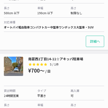
長さ
車幅
高さ
500cm 以下
190cm 以下
制限なし
対応車種
オートバイ
軽自動車
コンパクトカー
中型車
ワンボックス
大型車・SUV
詳細へ
南葛西2丁目14-11☆アキッパ駐車場
5
/ 1件
¥700〜
/ 日
貸出時間
タイプ
再入庫
24時間営業
平置き
可
長さ
車幅
高さ