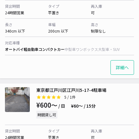
貸出時間
タイプ
再入庫
24時間営業
平置き
可
長さ
車幅
高さ
340cm 以下
200cm 以下
制限なし
対応車種
オートバイ
軽自動車
コンパクトカー
中型車
ワンボックス
大型車・SUV
詳細へ
東京都江戸川区江戸川5-17-4駐車場
5
/ 1件
¥600〜
/ 日
¥60〜 / 15分
時間貸し可
貸出時間
タイプ
再入庫
24時間営業
平置き
可