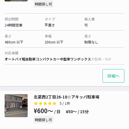
時間貸し可
貸出時間
タイプ
再入庫
24時間営業
平置き
可
長さ
車幅
高さ
480cm 以下
200cm 以下
制限なし
対応車種
オートバイ
軽自動車
コンパクトカー
中型車
ワンボックス
大型車・SUV
詳細へ
北葛西2丁目26-18☆アキッパ駐車場
5
/ 1件
¥600〜
/ 日
¥50〜 / 15分
時間貸し可