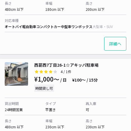
長さ
車幅
高さ
480cm 以下
180cm 以下
200cm 以下
対応車種
オートバイ
軽自動車
コンパクトカー
中型車
ワンボックス
大型車・SUV
詳細へ
西葛西7丁目26-1☆アキッパ駐車場
4
/ 1件
¥1,000〜
/ 日
¥100〜 / 15分
時間貸し可
貸出時間
タイプ
再入庫
24時間営業
平置き
可
長さ
車幅
高さ
480cm 以下
230cm 以下
230cm 以下