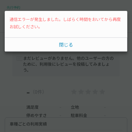
先行予約
通信エラーが発生しました。しばらく時間をおいてから再度
以降の空き状況は毎日24:00に更新されます。
お試しください。
レビュー
閉じる
まだレビューがありません。他のユーザーの方の
ために、利用後にレビューを投稿してみましょ
う。
-
（0件）
満足度
-
立地
-
停めやすさ
-
駐車料金
-
車種ごとの利用実績