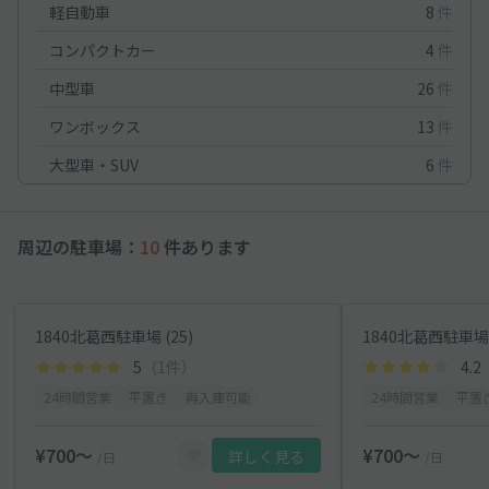
軽自動車
8
件
コンパクトカー
4
件
中型車
26
件
ワンボックス
13
件
大型車・SUV
6
件
周辺の駐車場：
10
件あります
1840北葛西駐車場 (25)
1840北葛西駐車場 
5
（1件）
4.2
24時間営業
平置き
再入庫可能
24時間営業
平置
¥700〜
¥700〜
詳しく見る
/日
/日