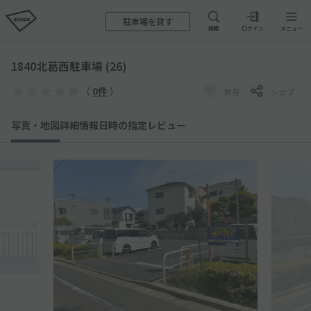
駐車場を貸す
検索
ログイン
メニュー
1840北葛西駐車場 (26)
（
0件
）
保存
シェア
写真・地図
詳細情報
日時の指定
レビュー