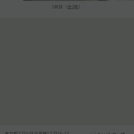
1
枚目 （
全
3
枚
）
東京都江戸川区北葛西1丁目16-13