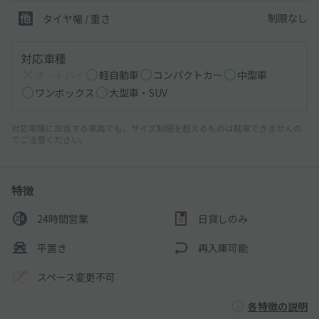
制限なし
タイヤ幅 / 重さ
対応車種
オートバイ
軽自動車
コンパクトカー
中型車
ワンボックス
大型車・SUV
対応車種に該当する車両でも、サイズ制限を超えるものは駐車できませんの
でご注意ください。
特徴
24時間営業
日貸しのみ
平置き
再入庫可能
スペース変更不可
各特徴の説明