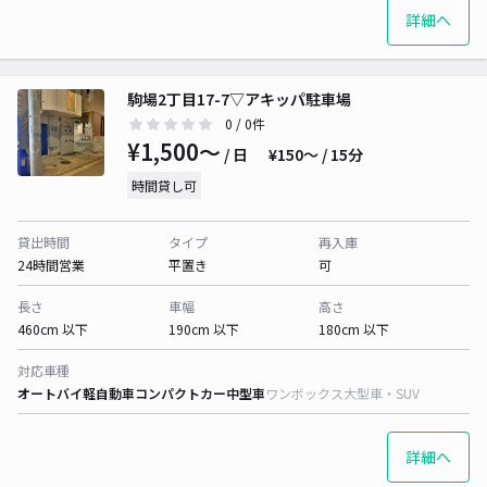
詳細へ
駒場2丁目17-7▽アキッパ駐車場
0
/ 0件
¥1,500〜
/ 日
¥150〜 / 15分
時間貸し可
貸出時間
タイプ
再入庫
24時間営業
平置き
可
長さ
車幅
高さ
460cm 以下
190cm 以下
180cm 以下
対応車種
オートバイ
軽自動車
コンパクトカー
中型車
ワンボックス
大型車・SUV
詳細へ