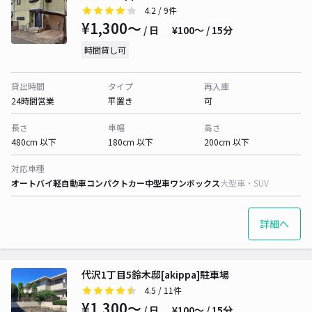
4.2
/ 9件
¥1,300〜
/ 日
¥100〜 / 15分
時間貸し可
貸出時間
タイプ
再入庫
24時間営業
平置き
可
長さ
車幅
高さ
480cm 以下
180cm 以下
200cm 以下
対応車種
オートバイ
軽自動車
コンパクトカー
中型車
ワンボックス
大型車・SUV
詳細へ
代沢1丁目5鈴木邸[akippa]駐車場
4.5
/ 11件
¥1,300〜
/ 日
¥100〜 / 15分