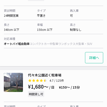
貸出時間
タイプ
再入庫
24時間営業
平置き
可
長さ
車幅
高さ
340cm 以下
150cm 以下
制限なし
対応車種
オートバイ
軽自動車
コンパクトカー
中型車
ワンボックス
大型車・SUV
詳細へ
代々木公園近く駐車場
4.7
/ 125件
¥1,680〜
/ 日
¥150〜 / 15分
時間貸し可
貸出時間
タイプ
再入庫