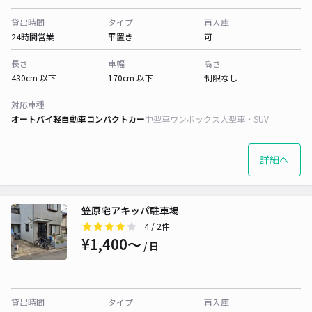
貸出時間
タイプ
再入庫
24時間営業
平置き
可
長さ
車幅
高さ
430cm 以下
170cm 以下
制限なし
対応車種
オートバイ
軽自動車
コンパクトカー
中型車
ワンボックス
大型車・SUV
詳細へ
笠原宅アキッパ駐車場
4
/ 2件
¥1,400〜
/ 日
貸出時間
タイプ
再入庫