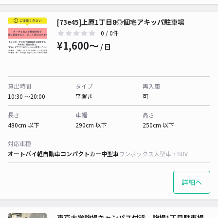
[73e45]上原1丁目8◎個宅アキッパ駐車場
0
/ 0件
¥1,600〜
/ 日
貸出時間
タイプ
再入庫
10:30 〜20:00
平置き
可
長さ
車幅
高さ
480cm 以下
290cm 以下
250cm 以下
対応車種
オートバイ
軽自動車
コンパクトカー
中型車
ワンボックス
大型車・SUV
詳細へ
東京大学駒場キャンパス付近 駒場1丁目駐車場