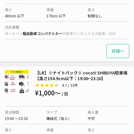
長さ
車幅
高さ
400cm 以下
170cm 以下
制限なし
対応車種
オートバイ
軽自動車
コンパクトカー
中型車
ワンボックス
大型車・SUV
詳細へ
【LR】※ナイトパック※ cocoti SHIBUYA駐車場
【高さ154.9cm以下：19:00~23:20】
4.7
/ 33件
¥1,000〜
/ 日
貸出時間
タイプ
再入庫
19:00 〜23:20
機械式（有人）
不可
長さ
車幅
高さ