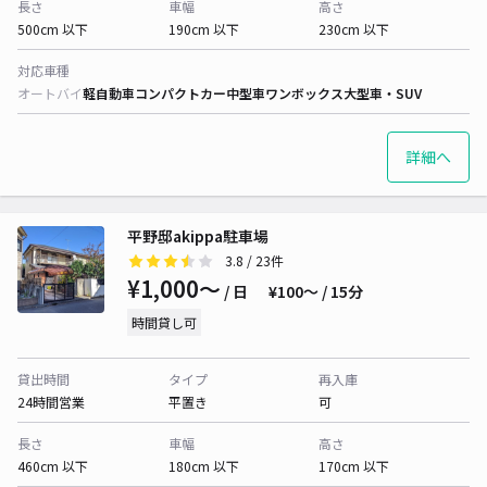
長さ
車幅
高さ
500cm 以下
190cm 以下
230cm 以下
対応車種
オートバイ
軽自動車
コンパクトカー
中型車
ワンボックス
大型車・SUV
詳細へ
平野邸akippa駐車場
3.8
/ 23件
¥1,000〜
/ 日
¥100〜 / 15分
時間貸し可
貸出時間
タイプ
再入庫
24時間営業
平置き
可
長さ
車幅
高さ
460cm 以下
180cm 以下
170cm 以下