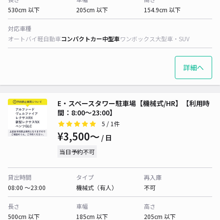
530cm 以下
205cm 以下
154.9cm 以下
対応車種
オートバイ
軽自動車
コンパクトカー
中型車
ワンボックス
大型車・SUV
詳細へ
E・スペースタワー駐車場【機械式/HR】【利用時
間：8:00～23:00】
5
/ 1件
¥3,500〜
/ 日
当日予約不可
貸出時間
タイプ
再入庫
08:00 〜23:00
機械式（有人）
不可
長さ
車幅
高さ
500cm 以下
185cm 以下
205cm 以下