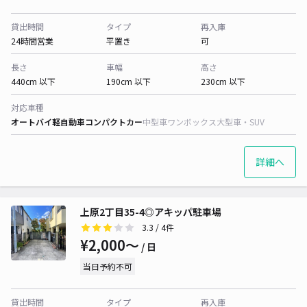
貸出時間
タイプ
再入庫
24時間営業
平置き
可
長さ
車幅
高さ
440cm 以下
190cm 以下
230cm 以下
対応車種
オートバイ
軽自動車
コンパクトカー
中型車
ワンボックス
大型車・SUV
詳細へ
上原2丁目35-4◎アキッパ駐車場
3.3
/ 4件
¥2,000〜
/ 日
当日予約不可
貸出時間
タイプ
再入庫