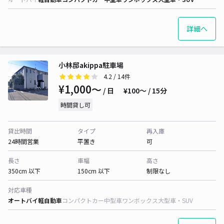
詳細へ
小林邸akippa駐車場
4.2
/ 14件
¥1,000〜
/ 日
¥100〜 / 15分
時間貸し可
貸出時間
タイプ
再入庫
24時間営業
平置き
可
長さ
車幅
高さ
350cm 以下
150cm 以下
制限なし
対応車種
オートバイ
軽自動車
コンパクトカー
中型車
ワンボックス
大型車・SUV