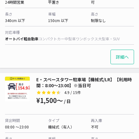
24時間営業
平置き
可
長さ
車幅
高さ
340cm 以下
150cm 以下
制限なし
対応車種
オートバイ
軽自動車
コンパクトカー
中型車
ワンボックス
大型車・SUV
詳細へ
E・スペースタワー駐車場【機械式/LR】【利用時
間：8:00～23:00】※当日可
4.9
/ 15件
¥1,500〜
/ 日
貸出時間
タイプ
再入庫
08:00 〜23:00
機械式（有人）
不可
長さ
車幅
高さ