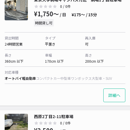
0
/ 0件
¥1,750〜
/ 日
¥175〜 / 15分
時間貸し可
貸出時間
タイプ
再入庫
24時間営業
平置き
可
長さ
車幅
高さ
360cm 以下
170cm 以下
200cm 以下
対応車種
オートバイ
軽自動車
コンパクトカー
中型車
ワンボックス
大型車・SUV
詳細へ
西原2丁目2-11駐車場
0
/ 0件