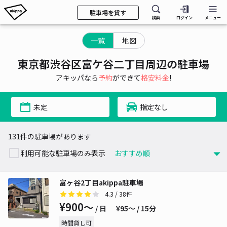
駐車場を貸す
検索
ログイン
メニュー
一覧
地図
東京都渋谷区富ケ谷二丁目周辺の駐車場
アキッパなら
予約
ができて
格安料金
!
未定
指定なし
131件の駐車場があります
利用可能な駐車場のみ表示
富ヶ谷2丁目akippa駐車場
4.3
/ 38件
¥900〜
/ 日
¥95〜 / 15分
時間貸し可