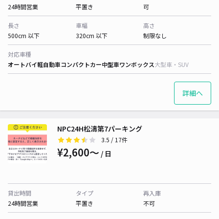
24時間営業
平置き
可
長さ
車幅
高さ
500cm 以下
320cm 以下
制限なし
対応車種
オートバイ
軽自動車
コンパクトカー
中型車
ワンボックス
大型車・SUV
詳細へ
NPC24H松濤第7パーキング
3.5
/ 17件
¥2,600〜
/ 日
貸出時間
タイプ
再入庫
24時間営業
平置き
不可