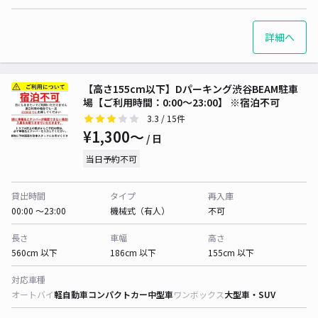
詳細へ
【高さ155cm以下】Dパーキング渋谷BEAM駐車
場【ご利用時間：0:00～23:00】 ※宿泊不可
3.3
/ 15件
¥1,300〜
/ 日
当日予約不可
貸出時間
タイプ
再入庫
00:00 〜23:00
機械式（有人）
不可
長さ
車幅
高さ
560cm 以下
186cm 以下
155cm 以下
対応車種
オートバイ
軽自動車
コンパクトカー
中型車
ワンボックス
大型車・SUV