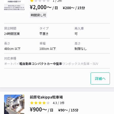
1
/ 2件
¥2,000〜
/ 日
¥200〜 / 15分
時間貸し可
貸出時間
タイプ
再入庫
24時間営業
平置き
可
長さ
車幅
高さ
480cm 以下
180cm 以下
制限なし
対応車種
オートバイ
軽自動車
コンパクトカー
中型車
ワンボックス
大型車・SUV
詳細へ
前原宅akippa駐車場
4.3
/ 3件
¥900〜
/ 日
¥90〜 / 15分