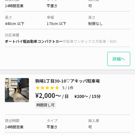
24時間営業
平置き
可
長さ
車幅
高さ
440cm 以下
170cm 以下
制限なし
対応車種
オートバイ
軽自動車
コンパクトカー
中型車
ワンボックス
大型車・SUV
詳細へ
駒場1丁目30-10▽アキッパ駐車場
5
/ 1件
¥2,000〜
/ 日
¥200〜 / 15分
時間貸し可
貸出時間
タイプ
再入庫
24時間営業
平置き
可