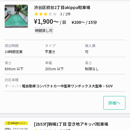
渋谷区初台2丁目akippa駐車場
3
/ 2件
¥1,900〜
/ 日
¥200〜 / 15分
時間貸し可
貸出時間
タイプ
再入庫
24時間営業
平置き
可
長さ
車幅
高さ
600cm 以下
205cm 以下
制限なし
対応車種
オートバイ
軽自動車
コンパクトカー
中型車
ワンボックス
大型車・SUV
詳細へ
[2b53f]駒場1丁目 空き地アキッパ駐車場