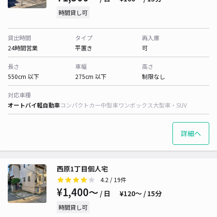
時間貸し可
貸出時間
タイプ
再入庫
24時間営業
平置き
可
長さ
車幅
高さ
550cm 以下
275cm 以下
制限なし
対応車種
オートバイ
軽自動車
コンパクトカー
中型車
ワンボックス
大型車・SUV
詳細へ
西原1丁目個人宅
4.2
/ 19件
¥1,400〜
/ 日
¥120〜 / 15分
時間貸し可