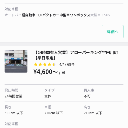
対応車種
オートバイ
軽自動車
コンパクトカー
中型車
ワンボックス
大型車・SUV
詳細へ
【24時間有人営業】アローパーキング宇田川町
【平日限定】
4.7
/ 68件
¥4,600〜
/ 日
貸出時間
タイプ
再入庫
24時間営業
立体
不可
長さ
車幅
高さ
500cm 以下
210cm 以下
210cm 以下
対応車種