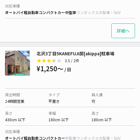
対応車種
オートバイ
軽自動車
コンパクトカー
中型車
ワンボックス
大型車・SUV
詳細へ
北沢3丁目5KANEFUJI邸[akippa]駐車場
3.5
/ 2件
¥1,250〜
/ 日
貸出時間
タイプ
再入庫
24時間営業
平置き
可
長さ
車幅
高さ
430cm 以下
180cm 以下
180cm 以下
対応車種
オートバイ
軽自動車
コンパクトカー
中型車
ワンボックス
大型車・SUV