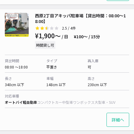
西原2丁目アキッパ駐車場【貸出時間：08:00～1
8:00】
2.5
/ 4件
¥1,900〜
/ 日
¥100〜 / 15分
時間貸し可
貸出時間
タイプ
再入庫
08:00 〜18:00
平置き
可
長さ
車幅
高さ
340cm 以下
148cm 以下
230cm 以下
対応車種
オートバイ
軽自動車
コンパクトカー
中型車
ワンボックス
大型車・SUV
詳細へ