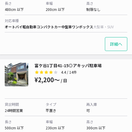
長さ
車幅
高さ
480cm 以下
200cm 以下
制限なし
対応車種
オートバイ
軽自動車
コンパクトカー
中型車
ワンボックス
大型車・SUV
詳細へ
富ケ谷1丁目41-15◎アキッパ駐車場
4.4
/ 14件
¥2,200〜
/ 日
貸出時間
タイプ
再入庫
24時間営業
平置き
可
長さ
車幅
高さ
500cm 以下
230cm 以下
300cm 以下