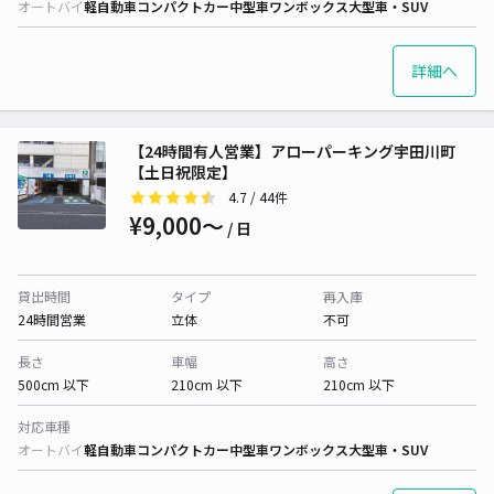
オートバイ
軽自動車
コンパクトカー
中型車
ワンボックス
大型車・SUV
詳細へ
【24時間有人営業】アローパーキング宇田川町
【土日祝限定】
4.7
/ 44件
¥9,000〜
/ 日
貸出時間
タイプ
再入庫
24時間営業
立体
不可
長さ
車幅
高さ
500cm 以下
210cm 以下
210cm 以下
対応車種
オートバイ
軽自動車
コンパクトカー
中型車
ワンボックス
大型車・SUV