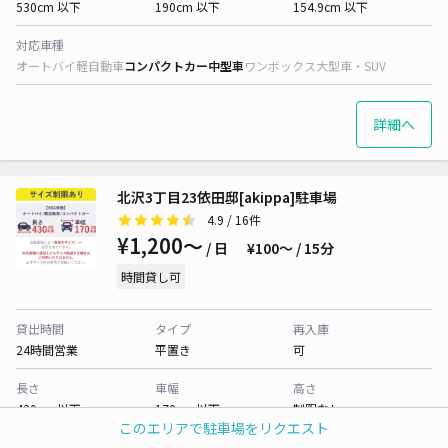
530cm 以下
190cm 以下
154.9cm 以下
対応車種
オートバイ
軽自動車
コンパクトカー
中型車
ワンボックス
大型車・SUV
詳細へ
北沢3丁目23依田邸[akippa]駐車場
4.9
/ 16件
¥1,200〜
/ 日
¥100〜 / 15分
時間貸し可
貸出時間
タイプ
再入庫
24時間営業
平置き
可
長さ
車幅
高さ
430cm 以下
170cm 以下
制限なし
このエリアで駐車場をリクエスト
対応車種