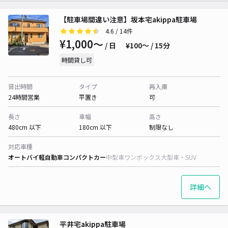
【駐車場間違い注意】坂本宅akippa駐車場
4.6
/ 14件
¥1,000〜
/ 日
¥100〜 / 15分
時間貸し可
貸出時間
タイプ
再入庫
24時間営業
平置き
可
長さ
車幅
高さ
480cm 以下
180cm 以下
制限なし
対応車種
オートバイ
軽自動車
コンパクトカー
中型車
ワンボックス
大型車・SUV
詳細へ
平井宅akippa駐車場