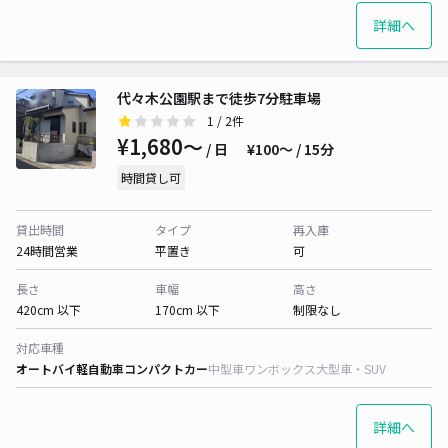
詳細へ
代々木公園駅まで徒歩7分駐車場
1
/ 2件
¥1,680〜
/ 日
¥100〜 / 15分
時間貸し可
貸出時間
タイプ
再入庫
24時間営業
平置き
可
長さ
車幅
高さ
420cm 以下
170cm 以下
制限なし
対応車種
オートバイ
軽自動車
コンパクトカー
中型車
ワンボックス
大型車・SUV
詳細へ