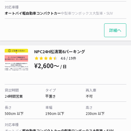
対応車種
オートバイ
軽自動車
コンパクトカー
中型車
ワンボックス
大型車・SUV
詳細へ
NPC24H松濤第6パーキング
4.6
/ 19件
¥2,600〜
/ 日
貸出時間
タイプ
再入庫
24時間営業
平置き
不可
長さ
車幅
高さ
500cm 以下
190cm 以下
230cm 以下
対応車種
オートバイ
軽自動車
コンパクトカー
中型車
ワンボックス
大型車・SUV