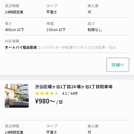
貸出時間
タイプ
再入庫
24時間営業
平置き
可
長さ
車幅
高さ
400cm 以下
150cm 以下
制限なし
対応車種
オートバイ
軽自動車
コンパクトカー
中型車
ワンボックス
大型車・SUV
詳細へ
渋谷区幡ヶ谷1丁目24 幡ヶ谷1丁目駐車場
4.2
/ 44件
¥980〜
/ 日
貸出時間
タイプ
再入庫
24時間営業
平置き
可