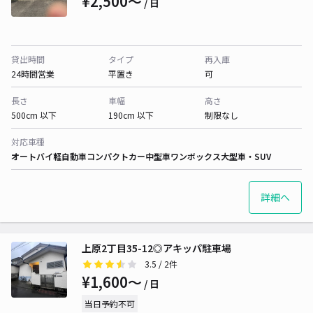
¥2,500〜
/ 日
貸出時間
タイプ
再入庫
24時間営業
平置き
可
長さ
車幅
高さ
500cm 以下
190cm 以下
制限なし
対応車種
オートバイ
軽自動車
コンパクトカー
中型車
ワンボックス
大型車・SUV
詳細へ
上原2丁目35-12◎アキッパ駐車場
3.5
/ 2件
¥1,600〜
/ 日
当日予約不可