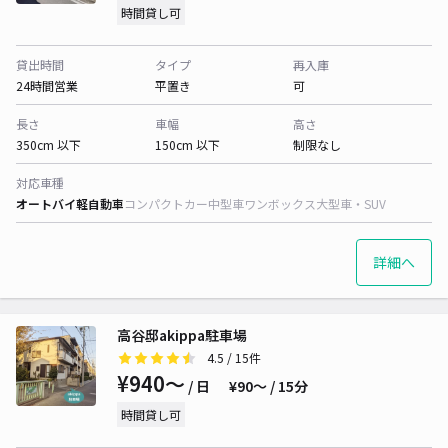
時間貸し可
貸出時間
タイプ
再入庫
24時間営業
平置き
可
長さ
車幅
高さ
350cm 以下
150cm 以下
制限なし
対応車種
オートバイ
軽自動車
コンパクトカー
中型車
ワンボックス
大型車・SUV
詳細へ
高谷邸akippa駐車場
4.5
/ 15件
¥940〜
/ 日
¥90〜 / 15分
時間貸し可