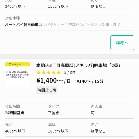
340cm 以下
150cm 以下
制限なし
対応車種
オートバイ
軽自動車
コンパクトカー
中型車
ワンボックス
大型車・SUV
詳細へ
本駒込3丁目高原邸[アキッパ]駐車場「2番」
5
/ 3件
¥1,400〜
/ 日
¥140〜 / 15分
時間貸し可
貸出時間
タイプ
再入庫
24時間営業
平置き
可
長さ
車幅
高さ
460cm 以下
180cm 以下
制限なし