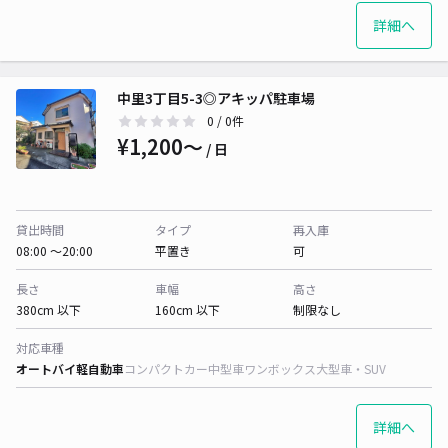
詳細へ
中里3丁目5-3◎アキッパ駐車場
0
/ 0件
¥1,200〜
/ 日
貸出時間
タイプ
再入庫
08:00 〜20:00
平置き
可
長さ
車幅
高さ
380cm 以下
160cm 以下
制限なし
対応車種
オートバイ
軽自動車
コンパクトカー
中型車
ワンボックス
大型車・SUV
詳細へ