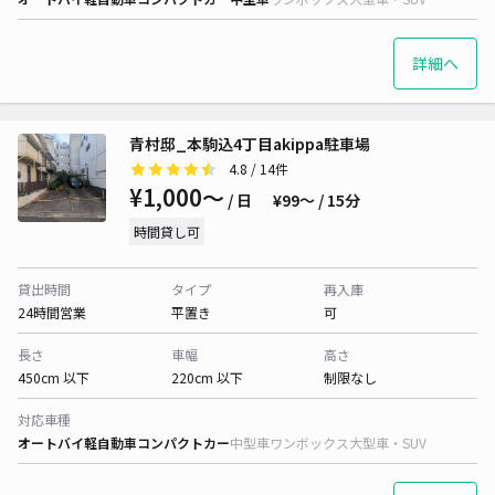
詳細へ
青村邸_本駒込4丁目akippa駐車場
4.8
/ 14件
¥1,000〜
/ 日
¥99〜 / 15分
時間貸し可
貸出時間
タイプ
再入庫
24時間営業
平置き
可
長さ
車幅
高さ
450cm 以下
220cm 以下
制限なし
対応車種
オートバイ
軽自動車
コンパクトカー
中型車
ワンボックス
大型車・SUV