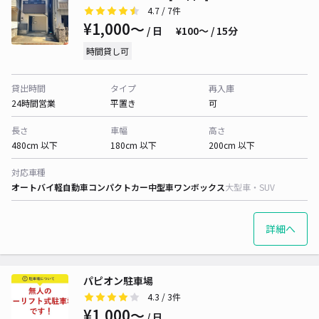
4.7
/ 7件
¥1,000〜
/ 日
¥100〜 / 15分
時間貸し可
貸出時間
タイプ
再入庫
24時間営業
平置き
可
長さ
車幅
高さ
480cm 以下
180cm 以下
200cm 以下
対応車種
オートバイ
軽自動車
コンパクトカー
中型車
ワンボックス
大型車・SUV
詳細へ
パピオン駐車場
4.3
/ 3件
¥1,000〜
/ 日