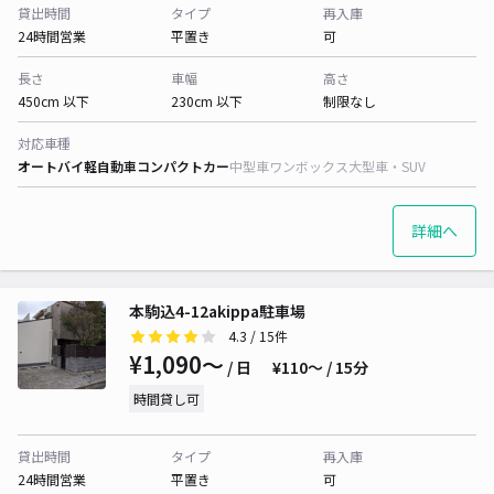
貸出時間
タイプ
再入庫
24時間営業
平置き
可
長さ
車幅
高さ
450cm 以下
230cm 以下
制限なし
対応車種
オートバイ
軽自動車
コンパクトカー
中型車
ワンボックス
大型車・SUV
詳細へ
本駒込4-12akippa駐車場
4.3
/ 15件
¥1,090〜
/ 日
¥110〜 / 15分
時間貸し可
貸出時間
タイプ
再入庫
24時間営業
平置き
可