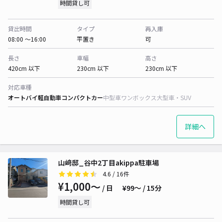
時間貸し可
貸出時間
タイプ
再入庫
08:00 〜16:00
平置き
可
長さ
車幅
高さ
420cm 以下
230cm 以下
230cm 以下
対応車種
オートバイ
軽自動車
コンパクトカー
中型車
ワンボックス
大型車・SUV
詳細へ
山﨑邸_谷中2丁目akippa駐車場
4.6
/ 16件
¥1,000〜
/ 日
¥99〜 / 15分
時間貸し可