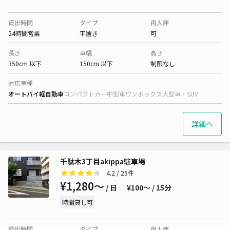
貸出時間
タイプ
再入庫
24時間営業
平置き
可
長さ
車幅
高さ
350cm 以下
150cm 以下
制限なし
対応車種
オートバイ
軽自動車
コンパクトカー
中型車
ワンボックス
大型車・SUV
詳細へ
千駄木3丁目akippa駐車場
4.2
/ 25件
¥1,280〜
/ 日
¥100〜 / 15分
時間貸し可
貸出時間
タイプ
再入庫