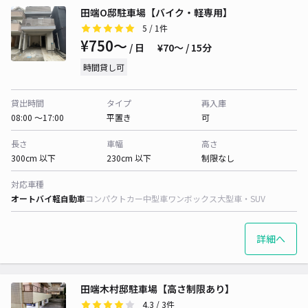
田端O邸駐車場【バイク・軽専用】
5
/ 1件
¥750〜
/ 日
¥70〜 / 15分
時間貸し可
貸出時間
タイプ
再入庫
08:00 〜17:00
平置き
可
長さ
車幅
高さ
300cm 以下
230cm 以下
制限なし
対応車種
オートバイ
軽自動車
コンパクトカー
中型車
ワンボックス
大型車・SUV
詳細へ
田端木村邸駐車場【高さ制限あり】
4.3
/ 3件