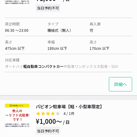
当日予約不可
貸出時間
タイプ
再入庫
06:30 〜23:00
機械式（無人）
可
長さ
車幅
高さ
475cm 以下
180cm 以下
170cm 以下
対応車種
オートバイ
軽自動車
コンパクトカー
中型車
ワンボックス
大型車・SUV
詳細へ
パピオン駐車場【軽・小型車限定】
4
/ 1件
¥1,000〜
/ 日
当日予約不可