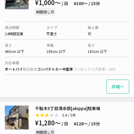
¥1,000〜
/ 日
¥100〜 / 15分
時間貸し可
貸出時間
タイプ
再入庫
24時間営業
平置き
可
長さ
車幅
高さ
460cm 以下
180cm 以下
165cm 以下
対応車種
オートバイ
軽自動車
コンパクトカー
中型車
ワンボックス
大型車・SUV
詳細へ
千駄木5丁目清水邸[akippa]駐車場
3.4
/ 5件
¥1,280〜
/ 日
¥128〜 / 15分
時間貸し可