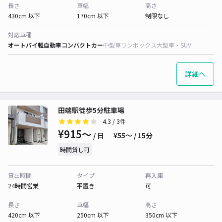
長さ
車幅
高さ
430cm 以下
170cm 以下
制限なし
対応車種
オートバイ
軽自動車
コンパクトカー
中型車
ワンボックス
大型車・SUV
詳細へ
田端駅徒歩5分駐車場
4.3
/ 3件
¥915〜
/ 日
¥55〜 / 15分
時間貸し可
貸出時間
タイプ
再入庫
24時間営業
平置き
可
長さ
車幅
高さ
420cm 以下
250cm 以下
350cm 以下