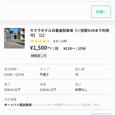
詳細へ
サクラホテル日暮里駐車場【※翌朝9:59まで利用
可】【1】
4.4
/ 13件
¥1,500〜
/ 日
¥130〜 / 15分
時間貸し可
貸出時間
タイプ
再入庫
10:00 〜23:59
平置き
可
長さ
車幅
高さ
350cm 以下
150cm 以下
制限なし
対応車種
オートバイ
軽自動車
コンパクトカー
中型車
ワンボックス
大型車・SUV