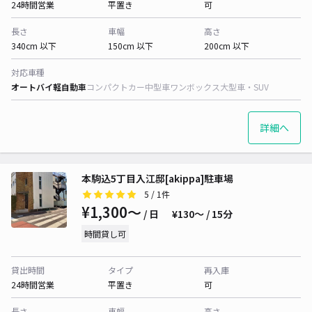
24時間営業
平置き
可
長さ
車幅
高さ
340cm 以下
150cm 以下
200cm 以下
対応車種
オートバイ
軽自動車
コンパクトカー
中型車
ワンボックス
大型車・SUV
詳細へ
本駒込5丁目入江邸[akippa]駐車場
5
/ 1件
¥1,300〜
/ 日
¥130〜 / 15分
時間貸し可
貸出時間
タイプ
再入庫
24時間営業
平置き
可
長さ
車幅
高さ