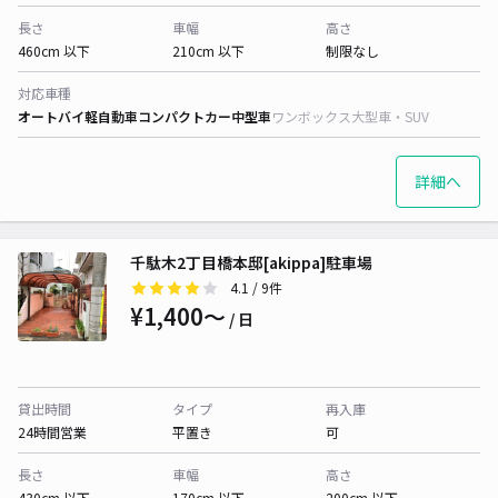
長さ
車幅
高さ
460cm 以下
210cm 以下
制限なし
対応車種
オートバイ
軽自動車
コンパクトカー
中型車
ワンボックス
大型車・SUV
詳細へ
千駄木2丁目橋本邸[akippa]駐車場
4.1
/ 9件
¥1,400〜
/ 日
貸出時間
タイプ
再入庫
24時間営業
平置き
可
長さ
車幅
高さ
430cm 以下
170cm 以下
200cm 以下