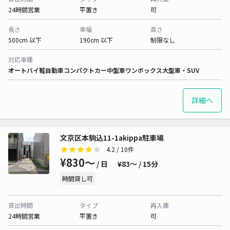
24時間営業
平置き
可
長さ
車幅
高さ
500cm 以下
190cm 以下
制限なし
対応車種
オートバイ
軽自動車
コンパクトカー
中型車
ワンボックス
大型車・SUV
詳細へ
文京区本駒込11-1akippa駐車場
4.2
/ 10件
¥830〜
/ 日
¥83〜 / 15分
時間貸し可
貸出時間
タイプ
再入庫
24時間営業
平置き
可