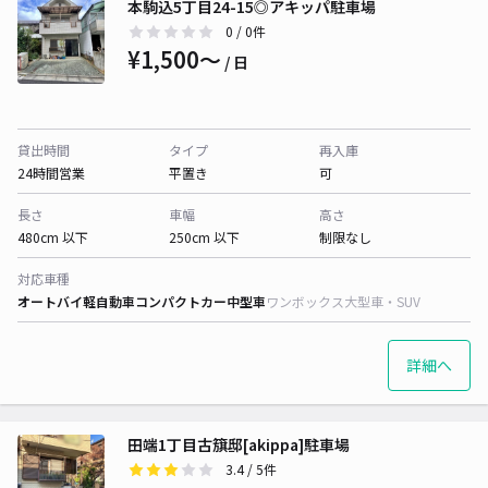
本駒込5丁目24-15◎アキッパ駐車場
0
/ 0件
¥1,500〜
/ 日
貸出時間
タイプ
再入庫
24時間営業
平置き
可
長さ
車幅
高さ
480cm 以下
250cm 以下
制限なし
対応車種
オートバイ
軽自動車
コンパクトカー
中型車
ワンボックス
大型車・SUV
詳細へ
田端1丁目古簱邸[akippa]駐車場
3.4
/ 5件