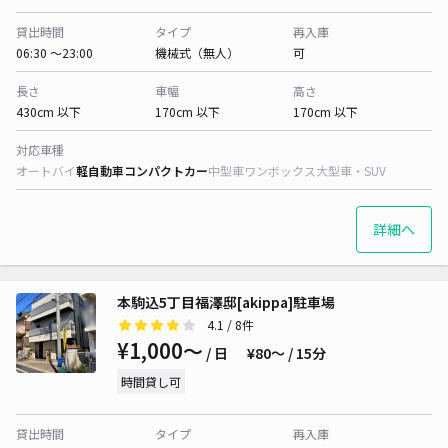
貸出時間
タイプ
再入庫
06:30 〜23:00
機械式（無人）
可
長さ
車幅
高さ
430cm 以下
170cm 以下
170cm 以下
対応車種
オートバイ
軽自動車
コンパクトカー
中型車
ワンボックス
大型車・SUV
詳細へ
本駒込5丁目福澤邸[akippa]駐車場
4.1
/ 8件
¥1,000〜
/ 日
¥80〜 / 15分
時間貸し可
貸出時間
タイプ
再入庫