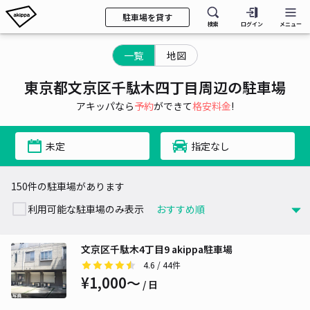
駐車場を貸す
検索
ログイン
メニュー
一覧
地図
東京都文京区千駄木四丁目周辺の駐車場
アキッパなら
予約
ができて
格安料金
!
未定
指定なし
150件の駐車場があります
利用可能な駐車場のみ表示
文京区千駄木4丁目9 akippa駐車場
4.6
/ 44件
¥1,000〜
/ 日