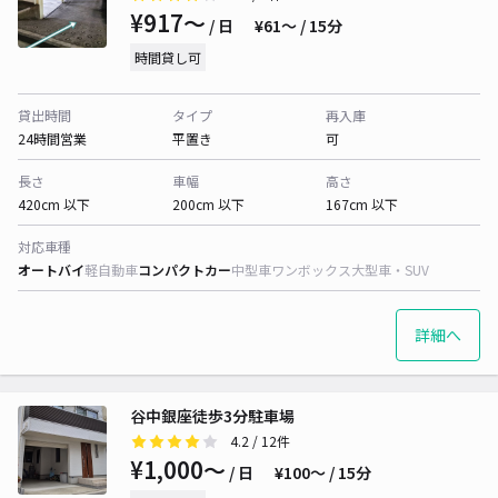
¥917〜
/ 日
¥61〜 / 15分
時間貸し可
貸出時間
タイプ
再入庫
24時間営業
平置き
可
長さ
車幅
高さ
420cm 以下
200cm 以下
167cm 以下
対応車種
オートバイ
軽自動車
コンパクトカー
中型車
ワンボックス
大型車・SUV
詳細へ
谷中銀座徒歩3分駐車場
4.2
/ 12件
¥1,000〜
/ 日
¥100〜 / 15分