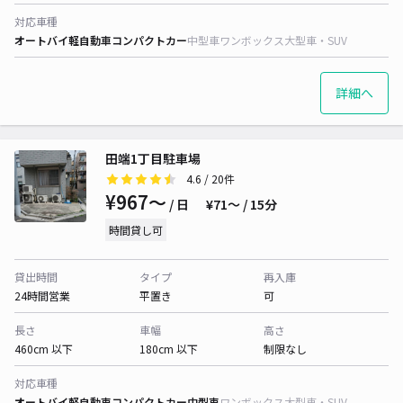
対応車種
オートバイ
軽自動車
コンパクトカー
中型車
ワンボックス
大型車・SUV
詳細へ
田端1丁目駐車場
4.6
/ 20件
¥967〜
/ 日
¥71〜 / 15分
時間貸し可
貸出時間
タイプ
再入庫
24時間営業
平置き
可
長さ
車幅
高さ
460cm 以下
180cm 以下
制限なし
対応車種
オートバイ
軽自動車
コンパクトカー
中型車
ワンボックス
大型車・SUV