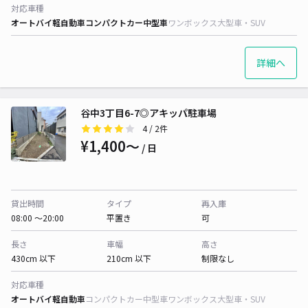
対応車種
オートバイ
軽自動車
コンパクトカー
中型車
ワンボックス
大型車・SUV
詳細へ
谷中3丁目6-7◎アキッパ駐車場
4
/ 2件
¥1,400〜
/ 日
貸出時間
タイプ
再入庫
08:00 〜20:00
平置き
可
長さ
車幅
高さ
430cm 以下
210cm 以下
制限なし
対応車種
オートバイ
軽自動車
コンパクトカー
中型車
ワンボックス
大型車・SUV