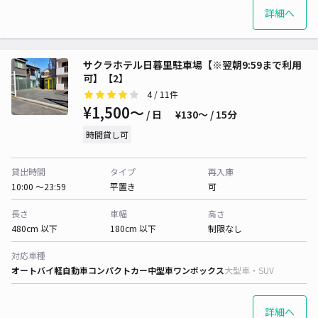
詳細へ
サクラホテル日暮里駐車場【※翌朝9:59まで利用
可】【2】
4
/ 11件
¥1,500〜
/ 日
¥130〜 / 15分
時間貸し可
貸出時間
タイプ
再入庫
10:00 〜23:59
平置き
可
長さ
車幅
高さ
480cm 以下
180cm 以下
制限なし
対応車種
オートバイ
軽自動車
コンパクトカー
中型車
ワンボックス
大型車・SUV
詳細へ