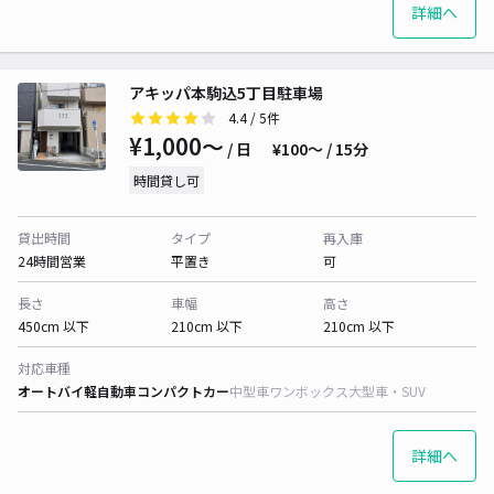
詳細へ
アキッパ本駒込5丁目駐車場
4.4
/ 5件
¥1,000〜
/ 日
¥100〜 / 15分
時間貸し可
貸出時間
タイプ
再入庫
24時間営業
平置き
可
長さ
車幅
高さ
450cm 以下
210cm 以下
210cm 以下
対応車種
オートバイ
軽自動車
コンパクトカー
中型車
ワンボックス
大型車・SUV
詳細へ