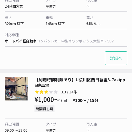
24時間営業
平置き
可
長さ
車幅
高さ
320cm 以下
148cm 以下
制限なし
対応車種
オートバイ
軽自動車
コンパクトカー
中型車
ワンボックス
大型車・SUV
詳細へ
【利用時間制限あり】U荒川区西日暮里3-7akipp
a駐車場
3.3
/ 14件
¥1,000〜
/ 日
¥100〜 / 15分
時間貸し可
貸出時間
タイプ
再入庫
09:00 〜19:00
平置き
可