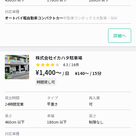
対応車種
オートバイ
軽自動車
コンパクトカー
中型車
ワンボックス
大型車・SUV
詳細へ
株式会社イカハタ駐車場
4.3
/ 16件
¥1,400〜
/ 日
¥140〜 / 15分
時間貸し可
貸出時間
タイプ
再入庫
24時間営業
平置き
可
長さ
車幅
高さ
460cm 以下
180cm 以下
制限なし
対応車種