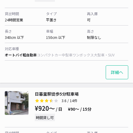
貸出時間
タイプ
再入庫
24時間営業
平置き
可
長さ
車幅
高さ
340cm 以下
150cm 以下
制限なし
対応車種
オートバイ
軽自動車
コンパクトカー
中型車
ワンボックス
大型車・SUV
詳細へ
日暮里駅徒歩5分駐車場
3.6
/ 14件
¥920〜
/ 日
¥90〜 / 15分
時間貸し可
貸出時間
タイプ
再入庫