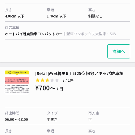
長さ
車幅
高さ
430cm 以下
170cm 以下
制限なし
対応車種
オートバイ
軽自動車
コンパクトカー
中型車
ワンボックス
大型車・SUV
詳細へ
[9efaf]西日暮里6丁目25◎個宅アキッパ駐車場
3
/ 1件
¥700〜
/ 日
貸出時間
タイプ
再入庫
06:00 〜18:00
平置き
可
長さ
車幅
高さ