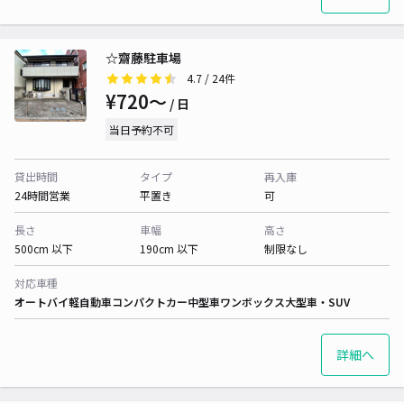
☆齋藤駐車場
4.7
/ 24件
¥720〜
/ 日
当日予約不可
貸出時間
タイプ
再入庫
24時間営業
平置き
可
長さ
車幅
高さ
500cm 以下
190cm 以下
制限なし
対応車種
オートバイ
軽自動車
コンパクトカー
中型車
ワンボックス
大型車・SUV
詳細へ