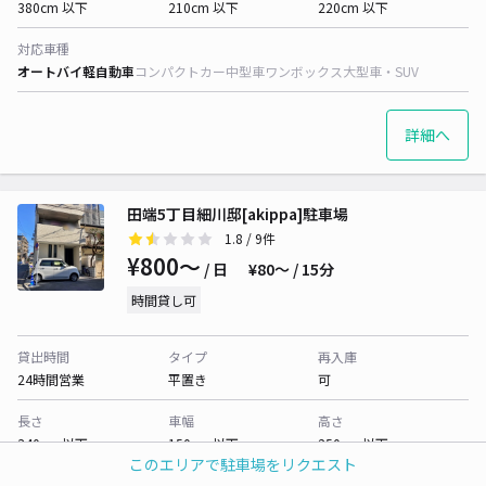
380cm 以下
210cm 以下
220cm 以下
対応車種
オートバイ
軽自動車
コンパクトカー
中型車
ワンボックス
大型車・SUV
詳細へ
田端5丁目細川邸[akippa]駐車場
1.8
/ 9件
¥800〜
/ 日
¥80〜 / 15分
時間貸し可
貸出時間
タイプ
再入庫
24時間営業
平置き
可
長さ
車幅
高さ
340cm 以下
150cm 以下
250cm 以下
このエリアで駐車場をリクエスト
対応車種