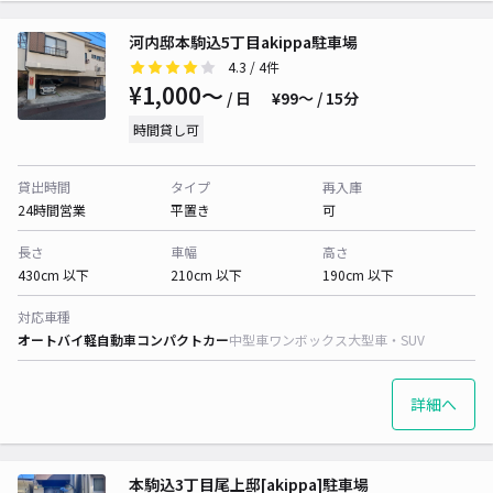
河内邸本駒込5丁目akippa駐車場
4.3
/ 4件
¥1,000〜
/ 日
¥99〜 / 15分
時間貸し可
貸出時間
タイプ
再入庫
24時間営業
平置き
可
長さ
車幅
高さ
430cm 以下
210cm 以下
190cm 以下
対応車種
オートバイ
軽自動車
コンパクトカー
中型車
ワンボックス
大型車・SUV
詳細へ
本駒込3丁目尾上邸[akippa]駐車場