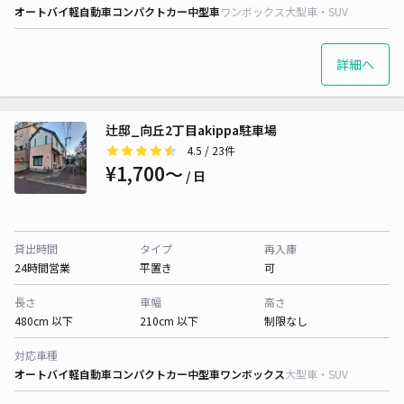
オートバイ
軽自動車
コンパクトカー
中型車
ワンボックス
大型車・SUV
詳細へ
辻邸_向丘2丁目akippa駐車場
4.5
/ 23件
¥1,700〜
/ 日
貸出時間
タイプ
再入庫
24時間営業
平置き
可
長さ
車幅
高さ
480cm 以下
210cm 以下
制限なし
対応車種
オートバイ
軽自動車
コンパクトカー
中型車
ワンボックス
大型車・SUV