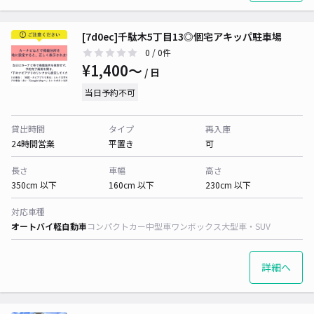
[7d0ec]千駄木5丁目13◎個宅アキッパ駐車場
0
/ 0件
¥1,400〜
/ 日
当日予約不可
貸出時間
タイプ
再入庫
24時間営業
平置き
可
長さ
車幅
高さ
350cm 以下
160cm 以下
230cm 以下
対応車種
オートバイ
軽自動車
コンパクトカー
中型車
ワンボックス
大型車・SUV
詳細へ