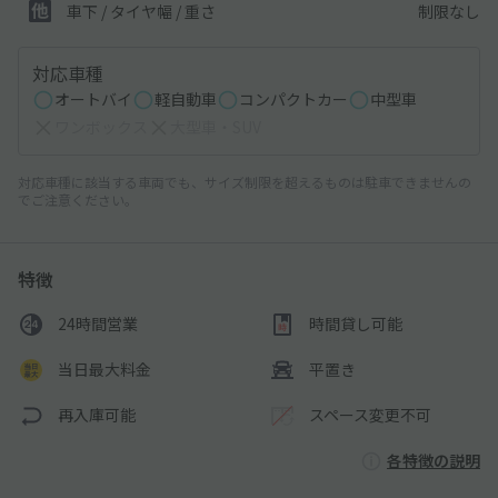
制限なし
車下 / タイヤ幅 / 重さ
対応車種
オートバイ
軽自動車
コンパクトカー
中型車
ワンボックス
大型車・SUV
対応車種に該当する車両でも、サイズ制限を超えるものは駐車できませんの
でご注意ください。
特徴
24時間営業
時間貸し可能
当日最大料金
平置き
再入庫可能
スペース変更不可
各特徴の説明