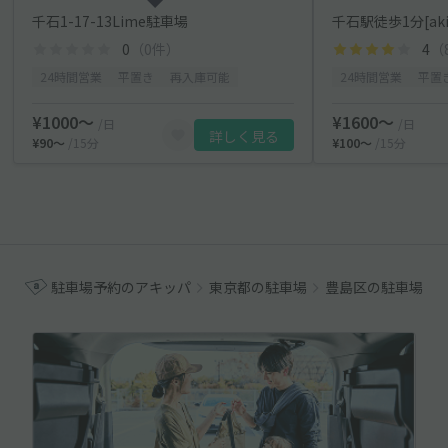
千石1-17-13Lime駐車場
千石駅徒歩1分[ak
0
（0件）
4
（
24時間営業
平置き
再入庫可能
24時間営業
平置
¥1000〜
¥1600〜
/日
/日
詳しく見る
¥90〜
/15分
¥100〜
/15分
駐車場予約のアキッパ
東京都の駐車場
豊島区の駐車場