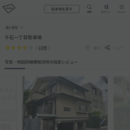
駐車場を貸す
検索
ログイン
メニュー
個人管理
千石一丁目駐車場
（
15件
）
保存
シェア
写真・地図
詳細情報
日時の指定
レビュー