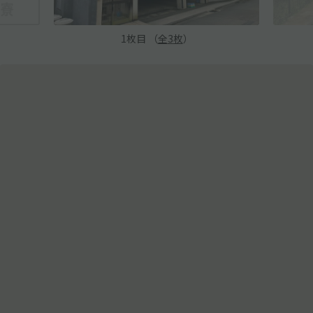
1
枚目 （
全
3
枚
）