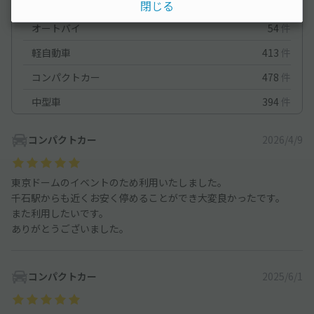
車種ごとの利用実績
閉じる
オートバイ
54
件
軽自動車
413
件
コンパクトカー
478
件
中型車
394
件
コンパクトカー
2026/4/9
東京ドームのイベントのため利用いたしました。
千石駅からも近くお安く停めることができ大変良かったです。
また利用したいです。
ありがとうございました。
コンパクトカー
2025/6/1