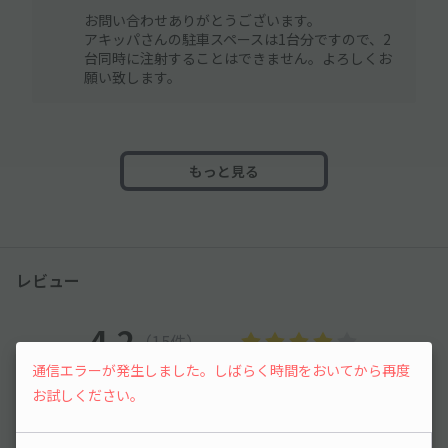
お問い合わせありがとうございます。
アキッパさんの駐車スペースは1台分ですので、2
台同時に注射することはできません。よろしくお
願い致します。
もっと見る
レビュー
4.2
（15件）
通信エラーが発生しました。しばらく時間をおいてから再度
満足度
4.2
立地
4.4
お試しください。
停めやすさ
3.6
駐車料金
4.8