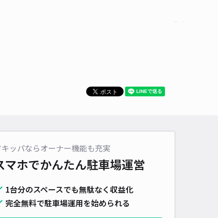
時間
24時間営業
タイプ
平置き
再入庫
可
500cm 以下
車幅
190cm 以下
高さ
制限なし
車種
オートバイ
軽自動車
コンパクトカー
中型車
ワンボックス
大型車・SUV
詳細へ
ースコート駐車場
浅間神社（東京都清瀬市）まで徒歩 40分
アキッパならオーナー機能も充実
5
/ 2件
00〜
スマホでかんたん
駐車場運営
/ 日
¥50〜 / 15分
貸し可
1台分のスペースでも無駄なく収益化
時間
24時間営業
タイプ
平置き
再入庫
可
完全無料で駐車場運用を始められる