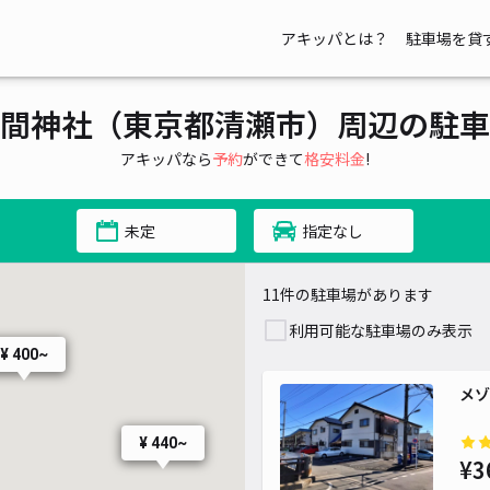
アキッパとは？
駐車場を貸
間神社（東京都清瀬市）周辺の駐車
アキッパなら
予約
ができて
格安料金
!
未定
指定なし
11件の駐車場があります
利用可能な駐車場のみ表示
¥ 400~
メゾ
¥ 440~
¥3