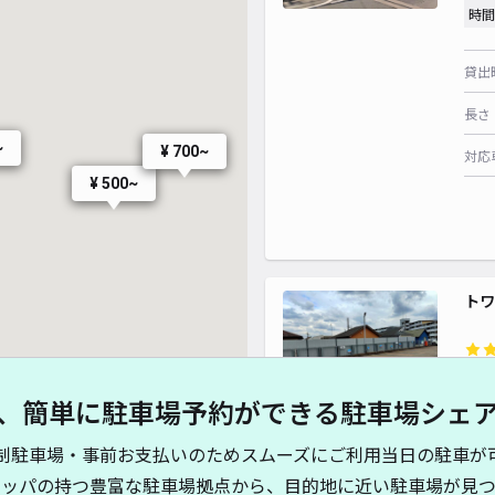
時間
貸出
長さ
~
¥ 700~
対応
¥ 500~
トワ
¥4
、簡単に駐車場予約ができる駐車場シェ
時間
制駐車場・事前お支払いのためスムーズにご利用当日の駐車が
貸出
キッパの持つ豊富な駐車場拠点から、目的地に近い駐車場が見つ