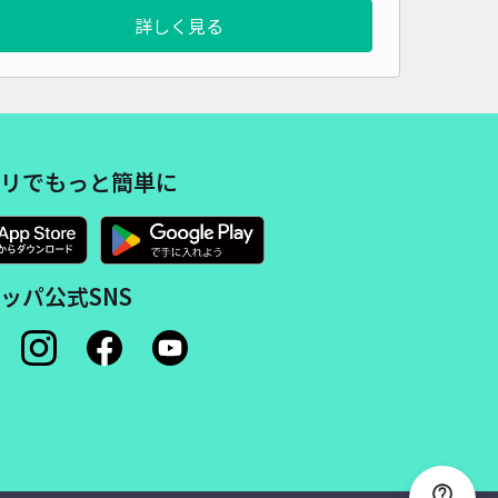
530cm 以下
車幅
230cm 以下
高さ
制限なし
詳しく見る
車種
オートバイ
軽自動車
コンパクトカー
中型車
ワンボックス
大型車・SUV
詳細へ
リでもっと簡単に
ズパーク淵の森
浅間神社（東京都清瀬市）まで徒歩 40分
5
/ 2件
00〜
/ 日
ッパ公式SNS
時間
24時間営業
タイプ
平置き
再入庫
可
500cm 以下
車幅
190cm 以下
高さ
210cm 以下
車種
オートバイ
軽自動車
コンパクトカー
中型車
ワンボックス
大型車・SUV
詳細へ