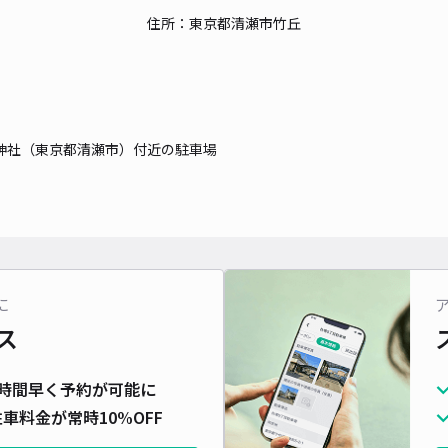
住所：東京都清瀬市竹丘
貸出
長さ
対応
神社（東京都清瀬市）付近の駐車場
グレ
に
¥5
ス
時間
時間早く予約が可能に
貸出
車料金が常時10%OFF