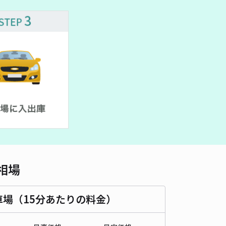
500cm 以下
車幅
210cm 以下
高さ
210cm 以下
車種
オートバイ
軽自動車
コンパクトカー
中型車
ワンボックス
大型車・SUV
詳細へ
2-15-4 アキッパ駐車場
浅間神社（東京都清瀬市）まで徒歩 29分
5
/ 3件
00〜
/ 日
¥40〜 / 15分
貸し可
相場
時間
24時間営業
タイプ
平置き
再入庫
可
480cm 以下
車幅
180cm 以下
高さ
制限なし
車場（15分あたりの料金）
車種
オートバイ
軽自動車
コンパクトカー
中型車
ワンボックス
大型車・SUV