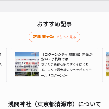
EC
¥2
おすすめ記事
貸出
でもっと見る
長さ
対応
で
【コクーンシティ 駐車場】料金が
安い・予約制で最…
人
さいたま新都心駅のすぐそばにあ
る、エリア最大級のショッピングモ
ール「コクーンシ…
中央
¥5
浅間神社（東京都清瀬市）について
時間