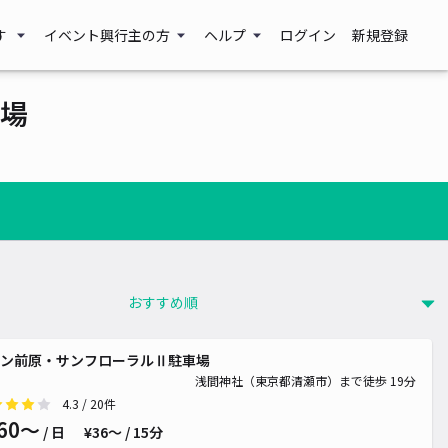
す
イベント興行主の方
ヘルプ
ログイン
新規登録
場
ン前原・サンフローラルⅡ駐車場
浅間神社（東京都清瀬市）まで徒歩 19分
4.3
/ 20件
60〜
/ 日
¥36〜 / 15分