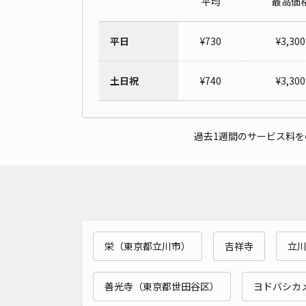
平均
最高価
平日
¥
730
¥
3,300
土日祝
¥
740
¥
3,300
過去1週間のサービス料
栄（東京都立川市）
吉祥寺
立
善光寺（東京都世田谷区）
ヨドバシカ