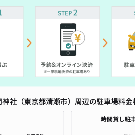
長さ
対応
元町
¥4
時間
間神社（東京都清瀬市）周辺の駐車場料金
貸出
長さ
場
時間貸し駐
対応