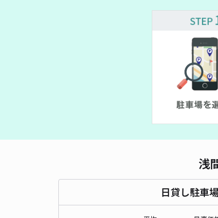
浅
日貸し駐車