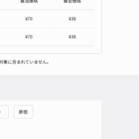
最高価格
最安価格
詳細へ
¥
70
¥
36
ーキング新座市新堀３丁目第１
¥
70
¥
36
浅間神社（東京都清瀬市）まで徒歩 30分
3.5
/ 24件
40〜
/ 日
¥44〜 / 15分
貸し可
対象に含まれていません。
時間
24時間営業
タイプ
平置き
再入庫
可
500cm 以下
車幅
250cm 以下
高さ
制限なし
車種
オートバイ
軽自動車
コンパクトカー
中型車
ワンボックス
大型車・SUV
）
新宿
詳細へ