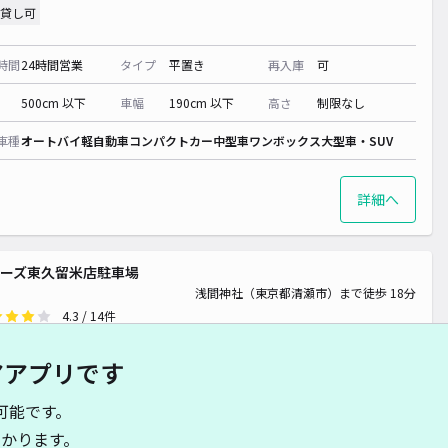
貸し可
時間
24時間営業
タイプ
平置き
再入庫
可
500cm 以下
車幅
190cm 以下
高さ
制限なし
車種
オートバイ
軽自動車
コンパクトカー
中型車
ワンボックス
大型車・SUV
詳細へ
ーズ東久留米店駐車場
浅間神社（東京都清瀬市）まで徒歩 18分
4.3
/ 14件
00〜
/ 日
¥40〜 / 15分
アアプリです
貸し可
可能です。
時間
09:00 〜23:00
タイプ
立体
再入庫
可
かります。