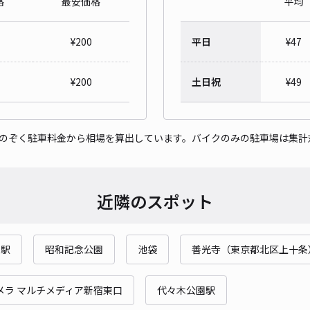
格
最安価格
平均
¥
200
平日
¥
47
Dパ
¥
200
土日祝
¥
49
¥4
時間
をのぞく駐車料金から相場を算出しています。バイクのみの駐車場は集計
貸出
近隣のスポット
長さ
対応
川駅
昭和記念公園
池袋
善光寺（東京都北区上十条
メラ マルチメディア新宿東口
代々木公園駅