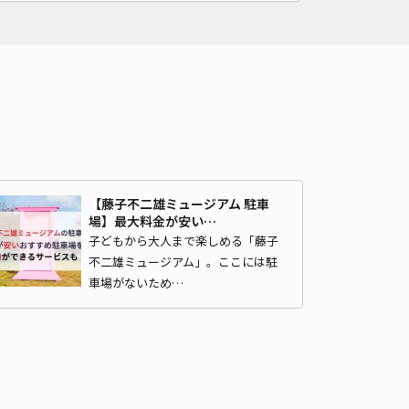
Oパーク東村山秋津町2
浅間神社（東京都清瀬市）まで徒歩 36分
5
/ 2件
00〜
/ 日
時間
24時間営業
タイプ
平置き
再入庫
可
500cm 以下
車幅
240cm 以下
高さ
制限なし
車種
オートバイ
軽自動車
コンパクトカー
中型車
ワンボックス
大型車・SUV
【藤子不二雄ミュージアム 駐車
場】最大料金が安い…
子どもから大人まで楽しめる「藤子
詳細へ
不二雄ミュージアム」。ここには駐
車場がないため…
町2丁目10-2駐車場
浅間神社（東京都清瀬市）まで徒歩 37分
5
/ 1件
00〜
/ 日
¥50〜 / 15分
貸し可