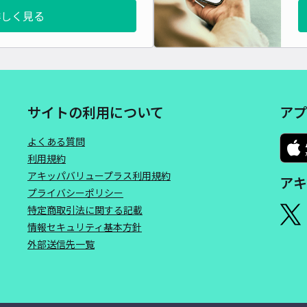
長さ
詳しく見る
対応
サイトの利用について
アプ
ケー
よくある質問
利用規約
¥5
アキッパバリュープラス利用規約
アキ
プライバシーポリシー
貸出
特定商取引法に関する記載
情報セキュリティ基本方針
長さ
外部送信先一覧
対応