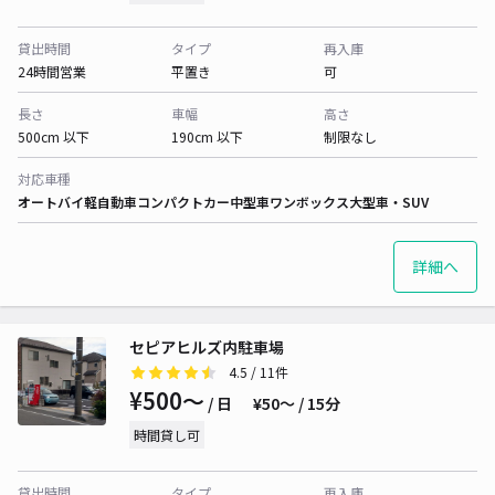
貸出時間
タイプ
再入庫
24時間営業
平置き
可
長さ
車幅
高さ
500cm 以下
190cm 以下
制限なし
対応車種
オートバイ
軽自動車
コンパクトカー
中型車
ワンボックス
大型車・SUV
詳細へ
セピアヒルズ内駐車場
4.5
/ 11件
¥500〜
/ 日
¥50〜 / 15分
時間貸し可
貸出時間
タイプ
再入庫