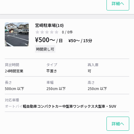
詳細へ
宮崎駐車場(10)
0
/ 0件
¥500〜
/ 日
¥50〜 / 15分
時間貸し可
貸出時間
タイプ
再入庫
24時間営業
平置き
可
長さ
車幅
高さ
500cm 以下
250cm 以下
250cm 以下
対応車種
オートバイ
軽自動車
コンパクトカー
中型車
ワンボックス
大型車・SUV
詳細へ