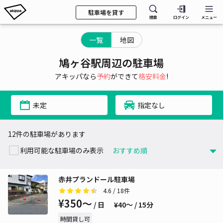
駐車場を貸す
検索
ログイン
メニュー
一覧
地図
鳩ヶ谷駅周辺の駐車場
アキッパなら
予約
ができて
格安料金
!
未定
指定なし
12件の駐車場があります
利用可能な駐車場のみ表示
赤井プランドール駐車場
4.6
/ 18件
¥350〜
/ 日
¥40〜 / 15分
時間貸し可