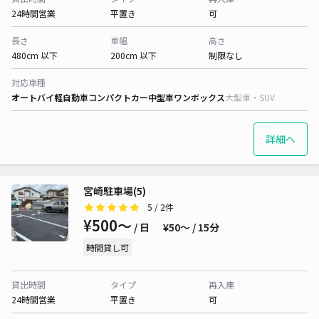
24時間営業
平置き
可
長さ
車幅
高さ
480cm 以下
200cm 以下
制限なし
対応車種
オートバイ
軽自動車
コンパクトカー
中型車
ワンボックス
大型車・SUV
詳細へ
宮崎駐車場(5)
5
/ 2件
¥500〜
/ 日
¥50〜 / 15分
時間貸し可
貸出時間
タイプ
再入庫
24時間営業
平置き
可