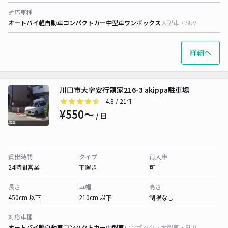
対応車種
オートバイ
軽自動車
コンパクトカー
中型車
ワンボックス
大型車・SUV
詳細へ
川口市大字安行領家216-3 akippa駐車場
4.8
/ 21件
¥550〜
/ 日
貸出時間
タイプ
再入庫
24時間営業
平置き
可
長さ
車幅
高さ
450cm 以下
210cm 以下
制限なし
対応車種
オートバイ
軽自動車
コンパクトカー
中型車
ワンボックス
大型車・SUV