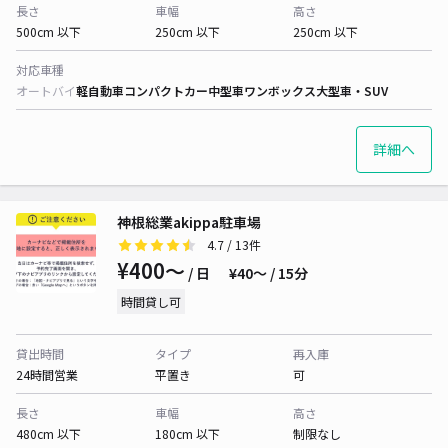
長さ
車幅
高さ
500cm 以下
250cm 以下
250cm 以下
対応車種
オートバイ
軽自動車
コンパクトカー
中型車
ワンボックス
大型車・SUV
詳細へ
神根総業akippa駐車場
4.7
/ 13件
¥400〜
/ 日
¥40〜 / 15分
時間貸し可
貸出時間
タイプ
再入庫
24時間営業
平置き
可
長さ
車幅
高さ
480cm 以下
180cm 以下
制限なし