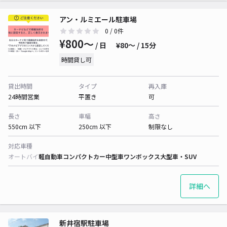
アン・ルミエール駐車場
0
/ 0件
¥800〜
/ 日
¥80〜 / 15分
時間貸し可
貸出時間
タイプ
再入庫
24時間営業
平置き
可
長さ
車幅
高さ
550cm 以下
250cm 以下
制限なし
対応車種
オートバイ
軽自動車
コンパクトカー
中型車
ワンボックス
大型車・SUV
詳細へ
新井宿駅駐車場