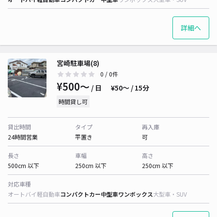
詳細へ
宮崎駐車場(8)
0
/ 0件
¥500〜
/ 日
¥50〜 / 15分
時間貸し可
貸出時間
タイプ
再入庫
24時間営業
平置き
可
長さ
車幅
高さ
500cm 以下
250cm 以下
250cm 以下
対応車種
オートバイ
軽自動車
コンパクトカー
中型車
ワンボックス
大型車・SUV