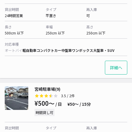
貸出時間
タイプ
再入庫
24時間営業
平置き
可
長さ
車幅
高さ
500cm 以下
250cm 以下
250cm 以下
対応車種
オートバイ
軽自動車
コンパクトカー
中型車
ワンボックス
大型車・SUV
詳細へ
宮崎駐車場(9)
3.5
/ 2件
¥500〜
/ 日
¥50〜 / 15分
時間貸し可
貸出時間
タイプ
再入庫