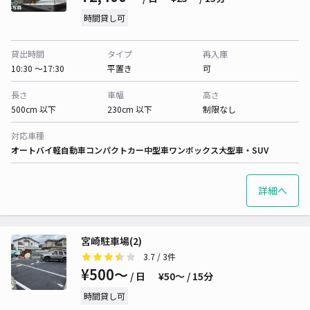
時間貸し可
貸出時間
タイプ
再入庫
10:30 〜17:30
平置き
可
長さ
車幅
高さ
500cm 以下
230cm 以下
制限なし
対応車種
オートバイ
軽自動車
コンパクトカー
中型車
ワンボックス
大型車・SUV
詳細へ
宮崎駐車場(2)
3.7
/ 3件
¥500〜
/ 日
¥50〜 / 15分
時間貸し可