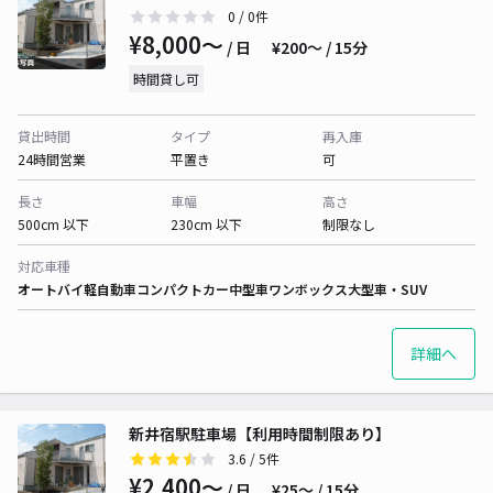
0
/ 0件
¥8,000〜
/ 日
¥200〜 / 15分
時間貸し可
貸出時間
タイプ
再入庫
24時間営業
平置き
可
長さ
車幅
高さ
500cm 以下
230cm 以下
制限なし
対応車種
オートバイ
軽自動車
コンパクトカー
中型車
ワンボックス
大型車・SUV
詳細へ
新井宿駅駐車場【利用時間制限あり】
3.6
/ 5件
¥2,400〜
/ 日
¥25〜 / 15分