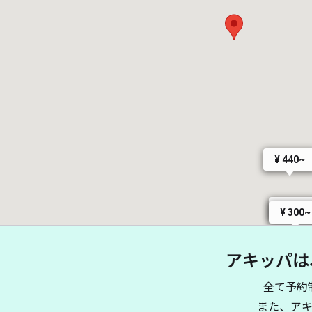
¥ 440~
¥ 300~
¥ 300~
アキッパは
全て予約
また、ア