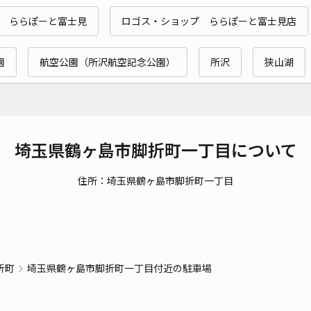
時間
 ららぽーと富士見
ロゴス・ショップ ららぽーと富士見店
貸出
園
航空公園（所沢航空記念公園）
所沢
狭山湖
長さ
対応
埼玉県鶴ヶ島市脚折町一丁目について
住所：埼玉県鶴ヶ島市脚折町一丁目
レオ
¥5
折町
埼玉県鶴ヶ島市脚折町一丁目付近の駐車場
貸出
長さ