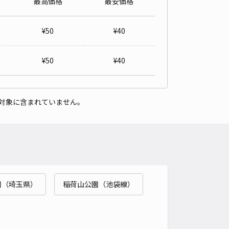
最高価格
最安価格
島市脚折1406-8 akippa駐車場【ご利用時間:7:00~22:00】
0
/ 0件
¥
50
¥
40
00〜
/ 日
¥
50
¥
40
時間
07:00 〜22:00
タイプ
平置き
再入庫
可
対象に含まれていません。
400cm 以下
車幅
250cm 以下
高さ
制限なし
車種
オートバイ
軽自動車
コンパクトカー
中型車
ワンボックス
大型車・SUV
詳細へ
園（埼玉県）
稲荷山公園（池袋線）
出町9-9駐車場
0
/ 0件
00〜
/ 日
¥40〜 / 15分