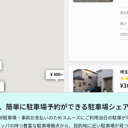
貸出
長さ
対応
埼玉
¥ 400~
¥3
、簡単に駐車場予約ができる駐車場シェ
貸出
制駐車場・事前お支払いのためスムーズにご利用当日の駐車が
長さ
キッパの持つ豊富な駐車場拠点から、目的地に近い駐車場が見つ