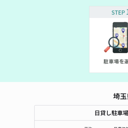
埼玉
日貸し駐車