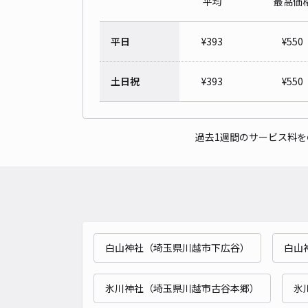
平均
最高価
平日
¥
393
¥
550
土日祝
¥
393
¥
550
過去1週間のサービス料
白山神社（埼玉県川越市下広谷）
白山
氷川神社（埼玉県川越市古谷本郷）
氷