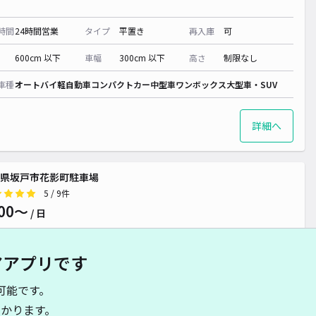
時間
24時間営業
タイプ
平置き
再入庫
可
600cm 以下
車幅
300cm 以下
高さ
制限なし
車種
オートバイ
軽自動車
コンパクトカー
中型車
ワンボックス
大型車・SUV
詳細へ
県坂戸市花影町駐車場
5
/ 9件
00〜
/ 日
アアプリです
時間
24時間営業
タイプ
平置き
再入庫
可
可能です。
430cm 以下
車幅
170cm 以下
高さ
制限なし
かります。