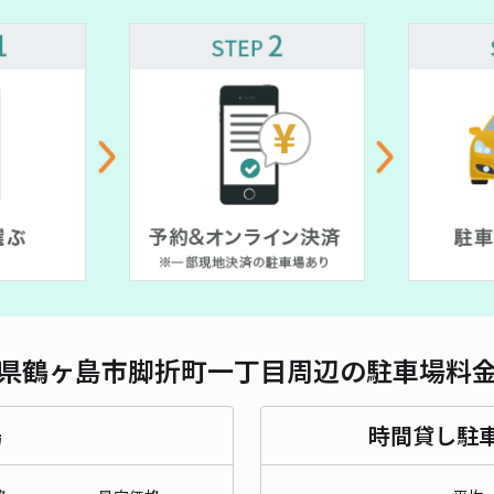
対応
鶴ヶ
¥3
貸出
長さ
県鶴ヶ島市脚折町一丁目周辺の駐車場料
対応
場
時間貸し駐