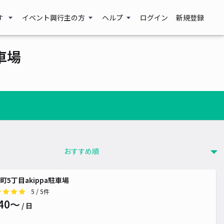
す
イベント興行主の方
ヘルプ
ログイン
新規登録
車場
町5丁目akippa駐車場
5
/ 5件
40〜
/ 日