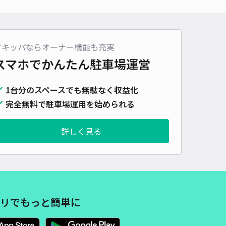
車種
オートバイ
軽自動車
コンパクトカー
中型車
ワンボックス
大型車・SUV
詳細へ
アキッパならオーナー機能も充実
スマホでかんたん
駐車場運営
市千代田4丁目6 レオパレスサンフェリア若葉 駐車場(42946)
1台分のスペースでも無駄なく収益化
4.5
/ 38件
50〜
完全無料で駐車場運用を始められる
/ 日
詳しく見る
時間
24時間営業
タイプ
平置き
再入庫
可
490cm 以下
車幅
230cm 以下
高さ
制限なし
車種
オートバイ
軽自動車
コンパクトカー
中型車
ワンボックス
大型車・SUV
リでもっと簡単に
詳細へ