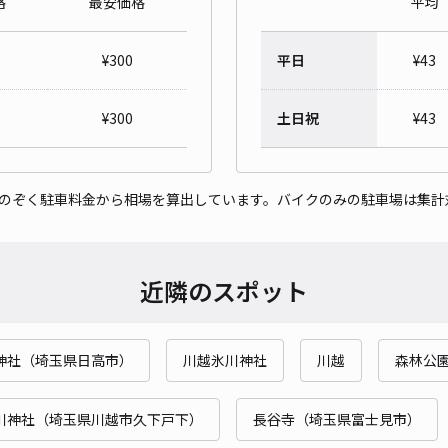
格
最安価格
平均
鶴ヶ
¥
300
平日
¥
43
¥3
¥
300
土日祝
¥
43
貸出
をのぞく駐車料金から相場を算出しています。バイクのみの駐車場は集計
長さ
対応
近隣のスポット
神社（埼玉県日高市）
川越氷川神社
川越
森林公
日の
¥4
川神社（埼玉県川越市久下戸下）
長谷寺（埼玉県富士見市）