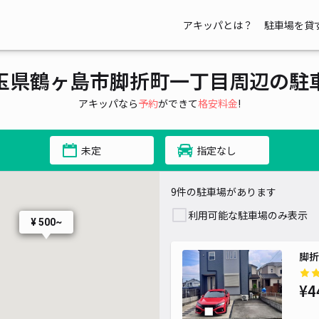
アキッパとは？
駐車場を貸
玉県鶴ヶ島市脚折町一丁目周辺の駐
アキッパなら
予約
ができて
格安料金
!
未定
指定なし
¥ 550~
9件の駐車場があります
利用可能な駐車場のみ表示
¥ 500~
脚折
¥4