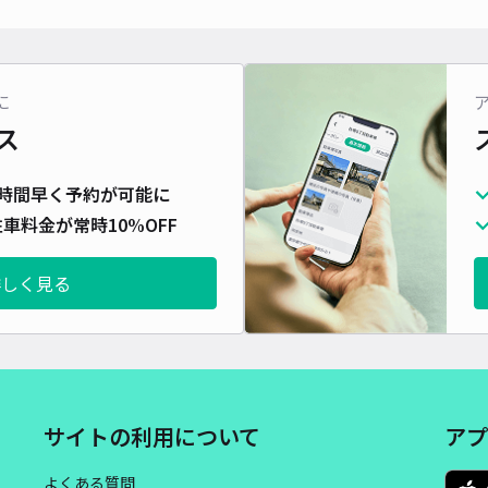
対応
に
ス
坂戸
時間早く予約が可能に
¥5
車料金が常時10%OFF
詳しく見る
貸出
長さ
対応
サイトの利用について
アプ
よくある質問