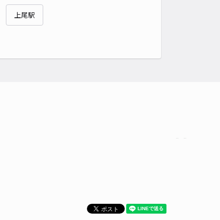
貸し可
上尾駅
時間
24時間営業
タイプ
平置き
再入庫
可
460cm 以下
車幅
180cm 以下
高さ
制限なし
車種
オートバイ
軽自動車
コンパクトカー
中型車
ワンボックス
大型車・SUV
詳細へ
パレスエクレシアA駐車場【22489】
0
/ 0件
00〜
/ 日
時間
24時間営業
タイプ
平置き
再入庫
可
500cm 以下
車幅
200cm 以下
高さ
制限なし