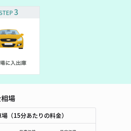
車種
オートバイ
軽自動車
コンパクトカー
中型車
ワンボックス
大型車・SUV
詳細へ
島市脚折1406-23 akippa駐車場【ご利用時間:7:00~22:00】
5
/ 3件
00〜
/ 日
時間
07:00 〜22:00
タイプ
平置き
再入庫
可
420cm 以下
車幅
250cm 以下
高さ
205cm 以下
金相場
車種
オートバイ
軽自動車
コンパクトカー
中型車
ワンボックス
大型車・SUV
車場（15分あたりの料金）
詳細へ