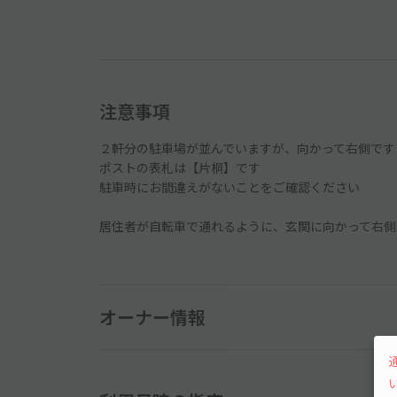
注意事項
２軒分の駐車場が並んでいますが、向かって右側です
ポストの表札は【片桐】です
駐車時にお間違えがないことをご確認ください
居住者が自転車で通れるように、玄関に向かって右側
オーナー情報