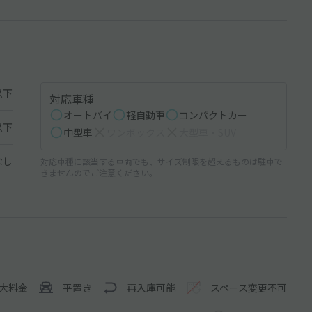
以下
対応車種
オートバイ
軽自動車
コンパクトカー
以下
中型車
ワンボックス
大型車・SUV
なし
対応車種に該当する車両でも、サイズ制限を超えるものは駐車で
きませんのでご注意ください。
大料金
平置き
再入庫可能
スペース変更不可