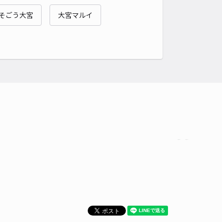
貸し可
そごう大宮
大宮マルイ
時間
24時間営業
タイプ
平置き
再入庫
可
480cm 以下
車幅
240cm 以下
高さ
制限なし
車種
オートバイ
軽自動車
コンパクトカー
中型車
ワンボックス
大型車・SUV
詳細へ
邸_瓦曽根アキッパ駐車場
4.8
/ 10件
00〜
/ 日
¥100〜 / 15分
貸し可
時間
24時間営業
タイプ
平置き
再入庫
可
460cm 以下
車幅
240cm 以下
高さ
制限なし