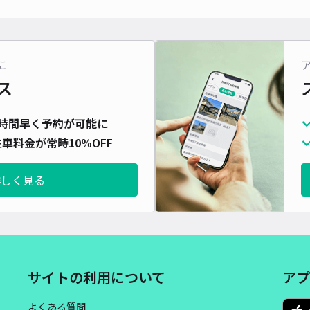
対応
に
ス
おき
時間早く予約が可能に
¥4
車料金が常時10%OFF
時間
詳しく見る
貸出
長さ
対応
サイトの利用について
アプ
よくある質問