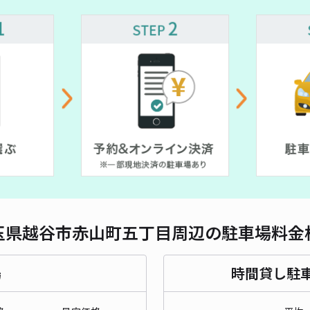
対応
¥ 400~
¥ 600~
赤山
¥4
時間
貸出
長さ
玉県越谷市赤山町五丁目周辺の駐車場料金
対応
場
時間貸し駐