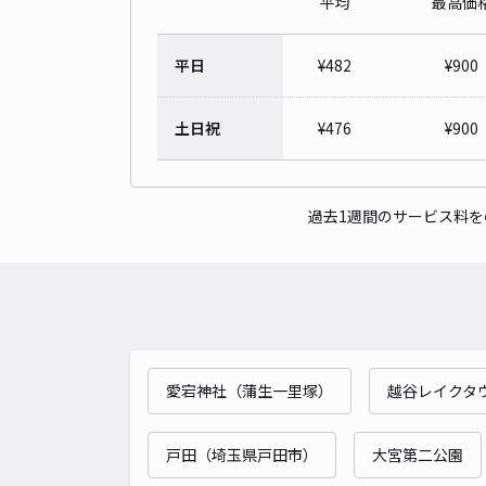
平均
最高価
平日
¥
482
¥
900
土日祝
¥
476
¥
900
過去1週間のサービス料
愛宕神社（蒲生一里塚）
越谷レイクタ
戸田（埼玉県戸田市）
大宮第二公園