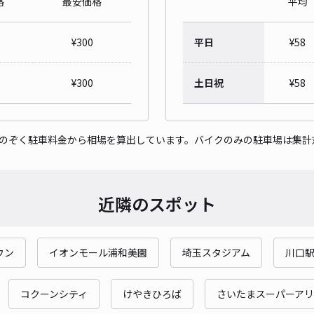
格
最安価格
平均
【利
¥
300
平日
¥
58
¥6
時間
¥
300
土日祝
¥
58
貸出
をのぞく駐車料金から相場を算出しています。バイクのみの駐車場は集計
長さ
対応
近隣のスポット
ウン
イオンモール浦和美園
埼玉スタジアム
川口
荒井
¥7
コクーンシティ
けやきひろば
さいたまスーパーアリ