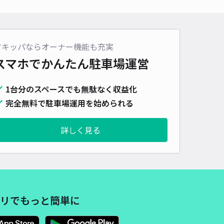
車種
オートバイ
軽自動車
コンパクトカー
中型車
ワンボックス
大型車・SUV
詳細へ
アキッパならオーナー機能も充実
スマホでかんたん
駐車場運営
つ内科クリニック×アキッパ駐車場【日祝のみ】
1台分のスペースでも無駄なく収益化
5
/ 3件
00〜
完全無料で駐車場運用を始められる
/ 日
¥40〜 / 15分
貸し可
詳しく見る
時間
24時間営業
タイプ
平置き
再入庫
可
500cm 以下
車幅
250cm 以下
高さ
制限なし
車種
オートバイ
軽自動車
コンパクトカー
中型車
ワンボックス
大型車・SUV
リでもっと簡単に
詳細へ