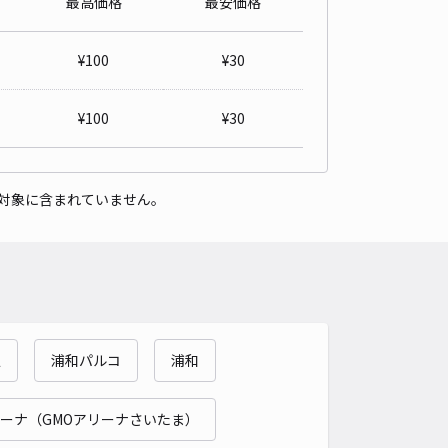
最高価格
最安価格
用時間厳守：08:30〜21:00】南越谷3丁目18-17 アキッパ駐車場
4.3
/ 12件
¥
100
¥
30
00〜
/ 日
¥60〜 / 15分
貸し可
¥
100
¥
30
時間
08:30 〜21:00
タイプ
平置き
再入庫
可
対象に含まれていません。
420cm 以下
車幅
220cm 以下
高さ
制限なし
車種
オートバイ
軽自動車
コンパクトカー
中型車
ワンボックス
大型車・SUV
詳細へ
駅
浦和パルコ
浦和
邸_瓦曽根 akippa駐車場
4.8
/ 4件
00〜
ーナ（GMOアリーナさいたま）
/ 日
¥77〜 / 15分