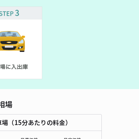
車種
オートバイ
軽自動車
コンパクトカー
中型車
ワンボックス
大型車・SUV
詳細へ
町2丁目142 アキッパ駐車場【1】
5
/ 1件
30〜
/ 日
¥40〜 / 15分
貸し可
時間
24時間営業
タイプ
平置き
再入庫
可
700cm 以下
車幅
270cm 以下
高さ
制限なし
相場
車種
オートバイ
軽自動車
コンパクトカー
中型車
ワンボックス
大型車・SUV
車場（15分あたりの料金）
詳細へ