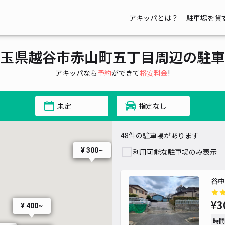
アキッパとは？
駐車場を貸
¥ 400~
¥ 300~
玉県越谷市赤山町五丁目周辺の駐車
¥ 300~
¥ 500~
アキッパなら
予約
ができて
格安料金
!
¥ 300~
未定
指定なし
48件の駐車場があります
¥ 300~
利用可能な駐車場のみ表示
谷中
¥3
¥ 400~
時間