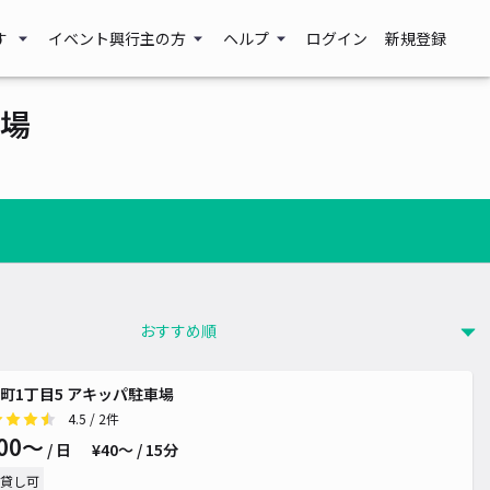
す
イベント興行主の方
ヘルプ
ログイン
新規登録
場
町1丁目5 アキッパ駐車場
4.5
/ 2件
00〜
/ 日
¥40〜 / 15分
貸し可