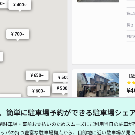
00~
¥ 400~
貸出
長さ
¥ 700~
対応
【近
¥ 650~
¥ 500~
¥ 500~
¥4
¥ 600~
¥ 620~
時間
、簡単に駐車場予約ができる駐車場シェ
¥ 660~
貸出
制駐車場・事前お支払いのためスムーズにご利用当日の駐車が
長さ
400~
キッパの持つ豊富な駐車場拠点から、目的地に近い駐車場が見つ