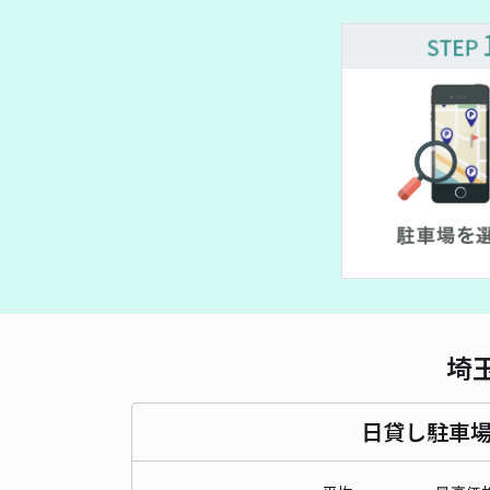
¥ 500~
¥ 500~
¥ 400~
埼
日貸し駐車