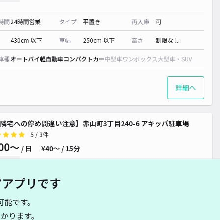
時間
24時間営業
タイプ
平置き
再入庫
可
430cm 以下
車幅
250cm 以下
高さ
制限なし
車種
オートバイ
軽自動車
コンパクトカー
中型車
ワンボックス
大型車・SUV
詳細へ
隣宅への停め間違い注意】赤山町3丁目240-6 アキッパ駐車場
5
/ 3件
00〜
/ 日
¥40〜 / 15分
貸し可
アアプリです
時間
24時間営業
タイプ
平置き
再入庫
可
可能です。
460cm 以下
車幅
250cm 以下
高さ
210cm 以下
かります。