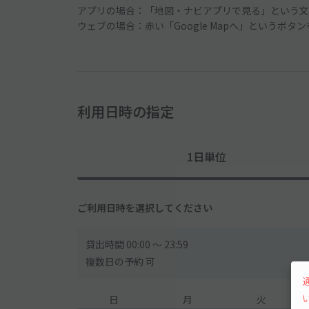
アプリの場合：「地図・ナビアプリで見る」という文
ウェブの場合：赤い「Google Mapへ」というボタ
利用日時の指定
1日単位
ご利用日時を選択してください
貸出時間 00:00 〜 23:59
複数日の予約 可
日
月
火