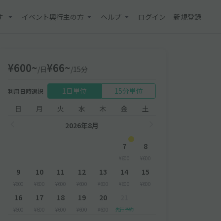
す
イベント興行主の方
ヘルプ
ログイン
新規登録
¥600~
¥66~
/日
/15分
1日単位
15分単位
利用日時選択
日
月
火
水
木
金
土
2026年8月
7
8
¥600
¥600
9
10
11
12
13
14
15
¥600
¥600
¥600
¥600
¥600
¥600
¥600
16
17
18
19
20
21
¥600
¥600
¥600
¥600
¥600
先行予約