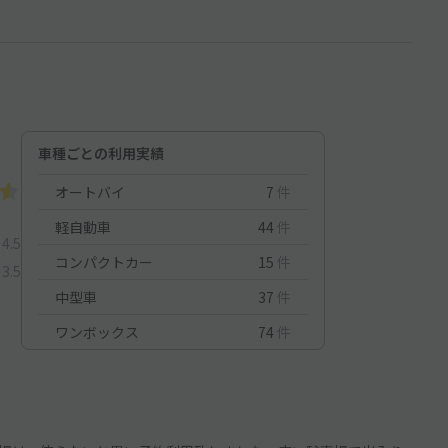
車種ごとの利用実績
オートバイ
7
件
軽自動車
44
件
4.5
コンパクトカー
15
件
3.5
中型車
37
件
ワンボックス
74
件