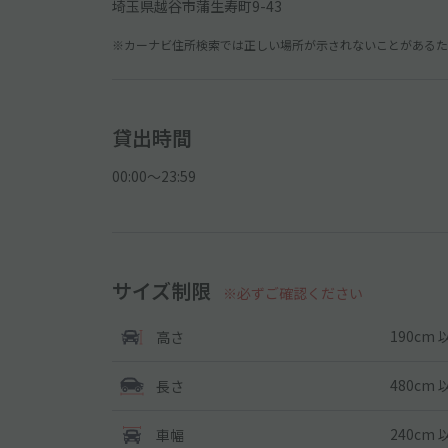
埼玉県越谷市蒲生寿町9-43
※カーナビ住所検索では正しい場所が示されないことがあるため
貸出時間
00:00〜23:59
サイズ制限
※必ずご確認ください
190cm 
高さ
480cm 
長さ
240cm 
車幅