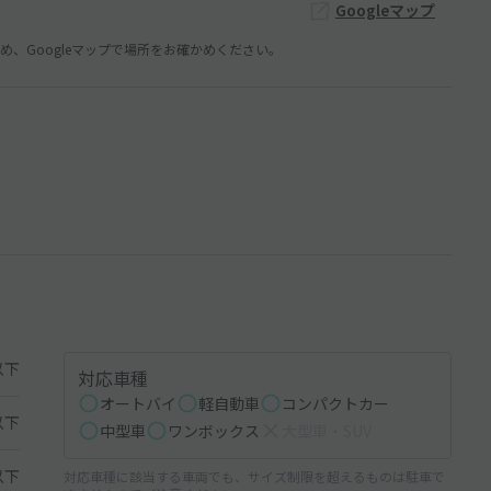
Googleマップ
、Googleマップで場所をお確かめください。
以下
対応車種
オートバイ
軽自動車
コンパクトカー
以下
中型車
ワンボックス
大型車・SUV
以下
対応車種に該当する車両でも、サイズ制限を超えるものは駐車で