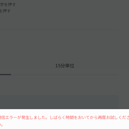
字を押す
ンを押す
15分単位
通信エラーが発生しました。しばらく時間をおいてから再度お試しくだ
い。
水
木
金
土