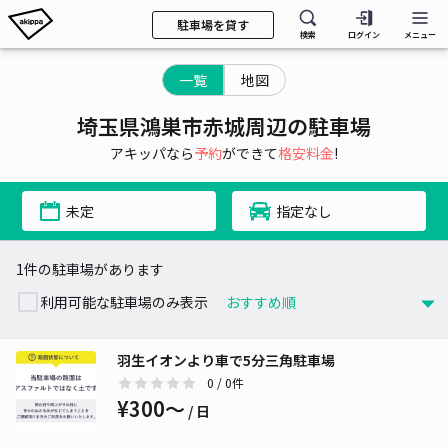
駐車場を貸す
検索
ログイン
メニュー
一覧
地図
埼玉県鴻巣市赤城周辺の駐車場
アキッパなら
予約
ができて
格安料金
!
未定
指定なし
1件の駐車場があります
利用可能な駐車場のみ表示
羽生イオンより車で5分三角駐車場
0
/ 0件
¥300〜
/ 日