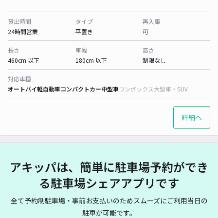
貸出時間
タイプ
再入庫
24時間営業
平置き
可
長さ
車幅
高さ
460cm 以下
180cm 以下
制限なし
対応車種
オートバイ
軽自動車
コンパクトカー
中型車
ワンボックス
大型車・SUV
詳細へ
アキッパは、簡単に駐車場予約ができ
る駐車場シェアアプリです
全て予約制駐車場・事前お支払いのためスムーズにご利用当日の
駐車が可能です。