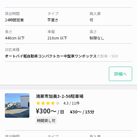
貸出時間
タイプ
再入庫
24時間営業
平置き
可
長さ
車幅
高さ
440cm 以下
210cm 以下
制限なし
対応車種
オートバイ
軽自動車
コンパクトカー
中型車
ワンボックス
大型車・SUV
詳細へ
鴻巣市加美3-2-56駐車場
4.3
/ 11件
¥300〜
/ 日
¥30〜 / 15分
時間貸し可
貸出時間
タイプ
再入庫