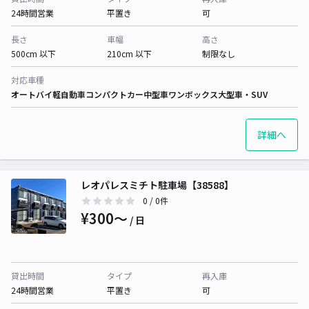
24時間営業
平置き
可
長さ
車幅
高さ
500cm 以下
210cm 以下
制限なし
対応車種
オートバイ
軽自動車
コンパクトカー
中型車
ワンボックス
大型車・SUV
詳細へ
レオパレスミチト駐車場【38588】
0
/ 0件
¥300〜
/ 日
貸出時間
タイプ
再入庫
24時間営業
平置き
可