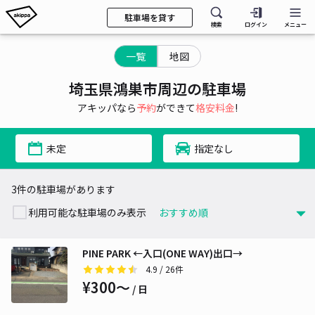
駐車場を貸す
検索
ログイン
メニュー
一覧
地図
埼玉県鴻巣市周辺の駐車場
アキッパなら
予約
ができて
格安料金
!
未定
指定なし
3件の駐車場があります
利用可能な駐車場のみ表示
PINE PARK ←入口(ONE WAY)出口→
4.9
/ 26件
¥300〜
/ 日