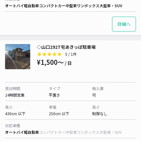
オートバイ
軽自動車
コンパクトカー
中型車
ワンボックス
大型車・SUV
詳細へ
◇山口292T宅あきっぱ駐車場
5
/ 1件
¥1,500〜
/ 日
貸出時間
タイプ
再入庫
24時間営業
平置き
可
長さ
車幅
高さ
430cm 以下
250cm 以下
制限なし
対応車種
オートバイ
軽自動車
コンパクトカー
中型車
ワンボックス
大型車・SUV