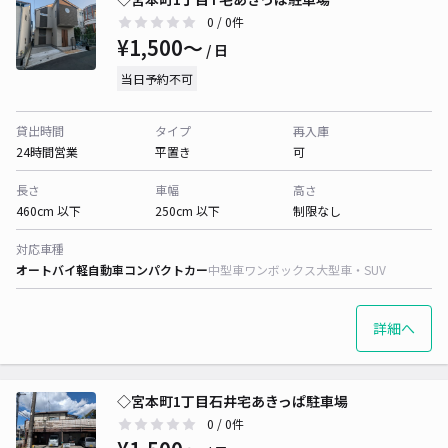
0
/ 0件
¥1,500〜
/ 日
当日予約不可
貸出時間
タイプ
再入庫
24時間営業
平置き
可
長さ
車幅
高さ
460cm 以下
250cm 以下
制限なし
対応車種
オートバイ
軽自動車
コンパクトカー
中型車
ワンボックス
大型車・SUV
詳細へ
◇宮本町1丁目石井宅あきっぱ駐車場
0
/ 0件