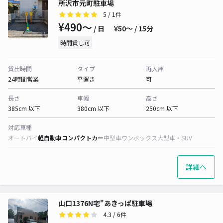
所沢市元町駐車場
5
/ 1件
¥490〜
/ 日
¥50〜 / 15分
時間貸し可
貸出時間
タイプ
再入庫
24時間営業
平置き
可
長さ
車幅
高さ
385cm 以下
380cm 以下
250cm 以下
対応車種
オートバイ
軽自動車
コンパクトカー
中型車
ワンボックス
大型車・SUV
詳細へ
山口1376N宅"あきっぱ駐車場
4.3
/ 6件