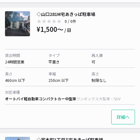
◇山口281M宅あきっぱ駐車場
0
/ 0件
¥1,500〜
/ 日
貸出時間
タイプ
再入庫
24時間営業
平置き
可
長さ
車幅
高さ
460cm 以下
250cm 以下
制限なし
対応車種
オートバイ
軽自動車
コンパクトカー
中型車
ワンボックス
大型車・SUV
詳細へ
◇宮本町1丁目T宅あきっぱ駐車場