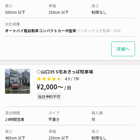
長さ
車幅
高さ
500cm 以下
250cm 以下
制限なし
対応車種
オートバイ
軽自動車
コンパクトカー
中型車
ワンボックス
大型車・SUV
詳細へ
◇山口35 S宅あきっぱ駐車場
4.9
/ 7件
¥2,000〜
/ 日
当日予約不可
貸出時間
タイプ
再入庫
24時間営業
平置き
可
長さ
車幅
高さ
460cm 以下
250cm 以下
制限なし