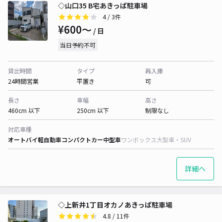
◇山口35 B宅あきっぱ駐車場
4
/ 3件
¥600〜
/ 日
当日予約不可
貸出時間
タイプ
再入庫
24時間営業
平置き
可
長さ
車幅
高さ
460cm 以下
250cm 以下
制限なし
対応車種
オートバイ
軽自動車
コンパクトカー
中型車
ワンボックス
大型車・SUV
詳細へ
◇上新井1丁目オカノあきっぱ駐車場
4.8
/ 11件