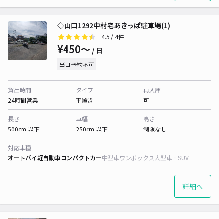
◇山口1292中村宅あきっぱ駐車場(1)
4.5
/ 4件
¥450〜
/ 日
当日予約不可
貸出時間
タイプ
再入庫
24時間営業
平置き
可
長さ
車幅
高さ
500cm 以下
250cm 以下
制限なし
対応車種
オートバイ
軽自動車
コンパクトカー
中型車
ワンボックス
大型車・SUV
詳細へ