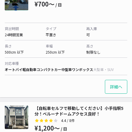
¥700〜
/ 日
貸出時間
タイプ
再入庫
24時間営業
平置き
可
長さ
車幅
高さ
500cm 以下
250cm 以下
制限なし
対応車種
オートバイ
軽自動車
コンパクトカー
中型車
ワンボックス
大型車・SUV
詳細へ
【自転車セルフで移動してください】小手指駅5
分！ベルーナドームアクセス良好！
4.4
/ 8件
¥1,200〜
/ 日