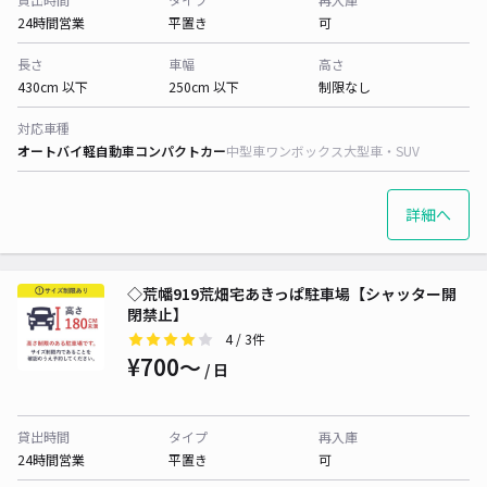
24時間営業
平置き
可
長さ
車幅
高さ
430cm 以下
250cm 以下
制限なし
対応車種
オートバイ
軽自動車
コンパクトカー
中型車
ワンボックス
大型車・SUV
詳細へ
◇荒幡919荒畑宅あきっぱ駐車場【シャッター開
閉禁止】
4
/ 3件
¥700〜
/ 日
貸出時間
タイプ
再入庫
24時間営業
平置き
可