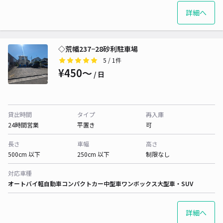
詳細へ
◇荒幡237−28砂利駐車場
5
/ 1件
¥450〜
/ 日
貸出時間
タイプ
再入庫
24時間営業
平置き
可
長さ
車幅
高さ
500cm 以下
250cm 以下
制限なし
対応車種
オートバイ
軽自動車
コンパクトカー
中型車
ワンボックス
大型車・SUV
詳細へ