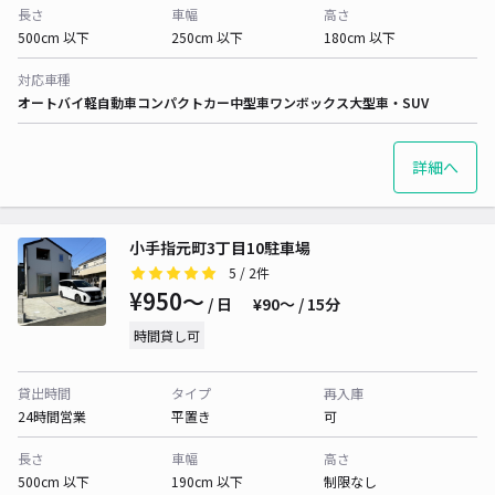
長さ
車幅
高さ
500cm 以下
250cm 以下
180cm 以下
対応車種
オートバイ
軽自動車
コンパクトカー
中型車
ワンボックス
大型車・SUV
詳細へ
小手指元町3丁目10駐車場
5
/ 2件
¥950〜
/ 日
¥90〜 / 15分
時間貸し可
貸出時間
タイプ
再入庫
24時間営業
平置き
可
長さ
車幅
高さ
500cm 以下
190cm 以下
制限なし