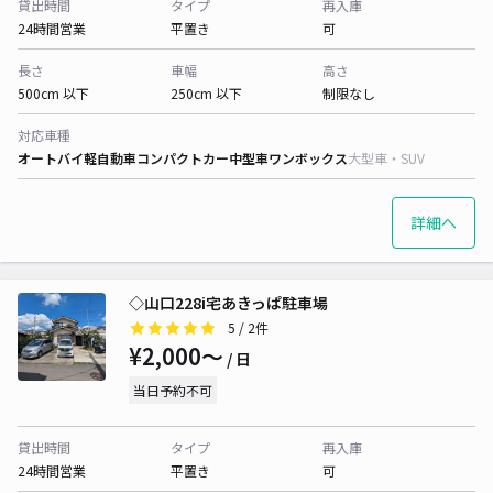
貸出時間
タイプ
再入庫
24時間営業
平置き
可
長さ
車幅
高さ
500cm 以下
250cm 以下
制限なし
対応車種
オートバイ
軽自動車
コンパクトカー
中型車
ワンボックス
大型車・SUV
詳細へ
◇山口228i宅あきっぱ駐車場
5
/ 2件
¥2,000〜
/ 日
当日予約不可
貸出時間
タイプ
再入庫
24時間営業
平置き
可