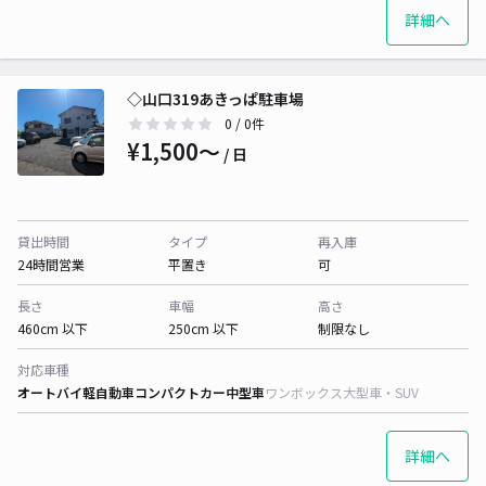
詳細へ
◇山口319あきっぱ駐車場
0
/ 0件
¥1,500〜
/ 日
貸出時間
タイプ
再入庫
24時間営業
平置き
可
長さ
車幅
高さ
460cm 以下
250cm 以下
制限なし
対応車種
オートバイ
軽自動車
コンパクトカー
中型車
ワンボックス
大型車・SUV
詳細へ