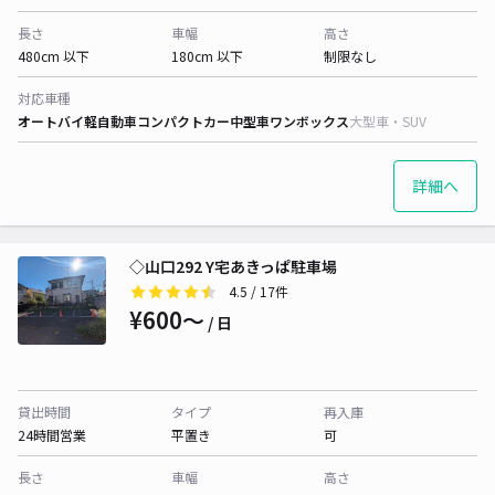
長さ
車幅
高さ
480cm 以下
180cm 以下
制限なし
対応車種
オートバイ
軽自動車
コンパクトカー
中型車
ワンボックス
大型車・SUV
詳細へ
◇山口292 Y宅あきっぱ駐車場
4.5
/ 17件
¥600〜
/ 日
貸出時間
タイプ
再入庫
24時間営業
平置き
可
長さ
車幅
高さ