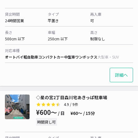
貸出時間
タイプ
再入庫
24時間営業
平置き
可
長さ
車幅
高さ
500cm 以下
250cm 以下
制限なし
対応車種
オートバイ
軽自動車
コンパクトカー
中型車
ワンボックス
大型車・SUV
詳細へ
◇星の宮2丁目森川宅あきっぱ駐車場
4.9
/ 9件
¥600〜
/ 日
¥60〜 / 15分
時間貸し可
貸出時間
タイプ
再入庫