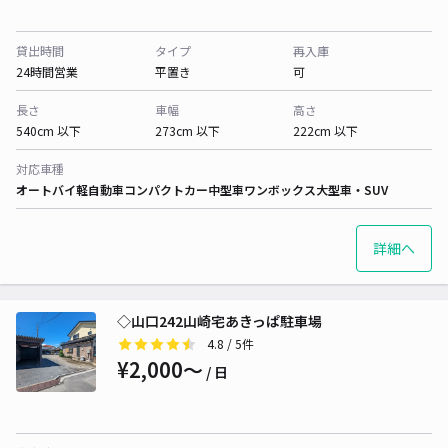
貸出時間
タイプ
再入庫
24時間営業
平置き
可
長さ
車幅
高さ
540cm 以下
273cm 以下
222cm 以下
対応車種
オートバイ
軽自動車
コンパクトカー
中型車
ワンボックス
大型車・SUV
詳細へ
◇山口242山崎宅あきっぱ駐車場
4.8
/ 5件
¥2,000〜
/ 日