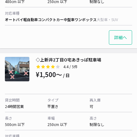
480cm 以下
250cm 以下
制限なし
対応車種
オートバイ
軽自動車
コンパクトカー
中型車
ワンボックス
大型車・SUV
詳細へ
◇上新井2丁目O宅あきっぱ駐車場
4.4
/ 5件
¥1,500〜
/ 日
貸出時間
タイプ
再入庫
24時間営業
平置き
可
長さ
車幅
高さ
500cm 以下
250cm 以下
制限なし
対応車種