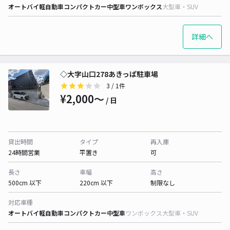
オートバイ
軽自動車
コンパクトカー
中型車
ワンボックス
大型車・SUV
詳細へ
◇大字山口278あきっぱ駐車場
3
/ 1件
¥2,000〜
/ 日
貸出時間
タイプ
再入庫
24時間営業
平置き
可
長さ
車幅
高さ
500cm 以下
220cm 以下
制限なし
対応車種
オートバイ
軽自動車
コンパクトカー
中型車
ワンボックス
大型車・SUV