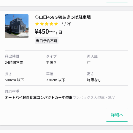
◇山口458 S宅あきっぱ駐車場
5
/ 2件
¥450〜
/ 日
当日予約不可
貸出時間
タイプ
再入庫
24時間営業
平置き
可
長さ
車幅
高さ
500cm 以下
220cm 以下
制限なし
対応車種
オートバイ
軽自動車
コンパクトカー
中型車
ワンボックス
大型車・SUV
詳細へ