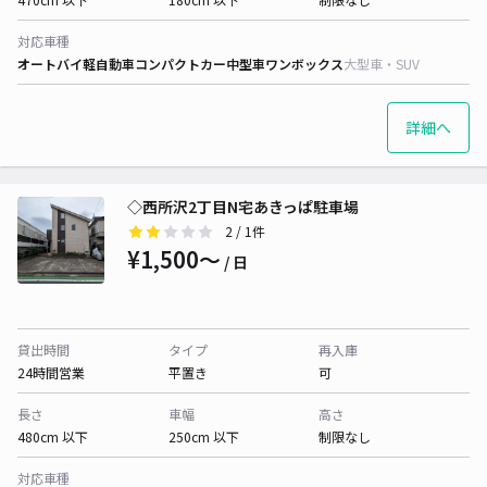
対応車種
オートバイ
軽自動車
コンパクトカー
中型車
ワンボックス
大型車・SUV
詳細へ
◇西所沢2丁目N宅あきっぱ駐車場
2
/ 1件
¥1,500〜
/ 日
貸出時間
タイプ
再入庫
24時間営業
平置き
可
長さ
車幅
高さ
480cm 以下
250cm 以下
制限なし
対応車種