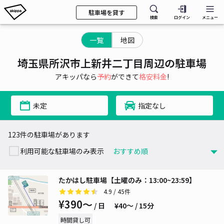
駐車場を貸す
検索
ログイン
メニュー
一覧
地図
埼玉県所沢市上新井二丁目周辺の駐車場
アキッパなら
予約
ができて
格安料金
!
未定
指定なし
123件の駐車場があります
利用可能な駐車場のみ表示
たかはし駐車場【土曜のみ：13:00~23:59】
4.9
/ 45件
¥390〜
/ 日
¥40〜 / 15分
時間貸し可