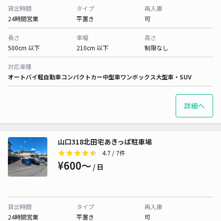
貸出時間
タイプ
再入庫
24時間営業
平置き
可
長さ
車幅
高さ
500cm 以下
210cm 以下
制限なし
対応車種
オートバイ
軽自動車
コンパクトカー
中型車
ワンボックス
大型車・SUV
詳細へ
山口318北田宅あきっぱ駐車場
4.7
/ 7件
¥600〜
/ 日
貸出時間
タイプ
再入庫
24時間営業
平置き
可