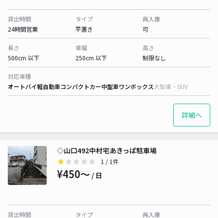
貸出時間
タイプ
再入庫
24時間営業
平置き
可
長さ
車幅
高さ
500cm 以下
250cm 以下
制限なし
対応車種
オートバイ
軽自動車
コンパクトカー
中型車
ワンボックス
大型車・SUV
詳細へ
◇山口492中村宅あきっぱ駐車場
1
/ 1件
¥450〜
/ 日
貸出時間
タイプ
再入庫