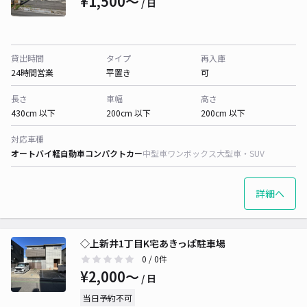
¥1,500〜
/ 日
貸出時間
タイプ
再入庫
24時間営業
平置き
可
長さ
車幅
高さ
430cm 以下
200cm 以下
200cm 以下
対応車種
オートバイ
軽自動車
コンパクトカー
中型車
ワンボックス
大型車・SUV
詳細へ
◇上新井1丁目K宅あきっぱ駐車場
0
/ 0件
¥2,000〜
/ 日
当日予約不可