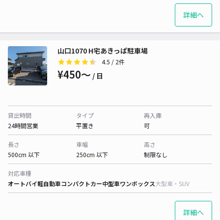
詳細へ
山口1070 H宅あきっぱ駐車場
4.5
/ 2件
¥450〜
/ 日
貸出時間
タイプ
再入庫
24時間営業
平置き
可
長さ
車幅
高さ
500cm 以下
250cm 以下
制限なし
対応車種
オートバイ
軽自動車
コンパクトカー
中型車
ワンボックス
大型車・SUV
詳細へ