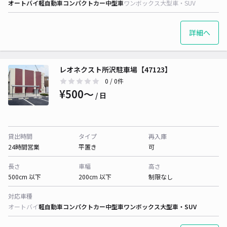
オートバイ
軽自動車
コンパクトカー
中型車
ワンボックス
大型車・SUV
詳細へ
レオネクスト所沢駐車場【47123】
0
/ 0件
¥500〜
/ 日
貸出時間
タイプ
再入庫
24時間営業
平置き
可
長さ
車幅
高さ
500cm 以下
200cm 以下
制限なし
対応車種
オートバイ
軽自動車
コンパクトカー
中型車
ワンボックス
大型車・SUV