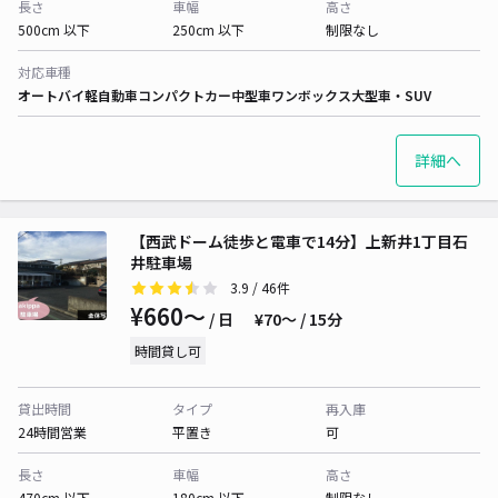
長さ
車幅
高さ
500cm 以下
250cm 以下
制限なし
対応車種
オートバイ
軽自動車
コンパクトカー
中型車
ワンボックス
大型車・SUV
詳細へ
【西武ドーム徒歩と電車で14分】上新井1丁目石
井駐車場
3.9
/ 46件
¥660〜
/ 日
¥70〜 / 15分
時間貸し可
貸出時間
タイプ
再入庫
24時間営業
平置き
可
長さ
車幅
高さ
470cm 以下
180cm 以下
制限なし