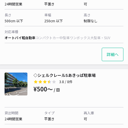
24時間営業
平置き
可
長さ
車幅
高さ
500cm 以下
250cm 以下
制限なし
対応車種
オートバイ
軽自動車
コンパクトカー
中型車
ワンボックス
大型車・SUV
詳細へ
◇シェルクレールSあきっぱ駐車場
3.8
/ 8件
¥500〜
/ 日
貸出時間
タイプ
再入庫
24時間営業
平置き
可