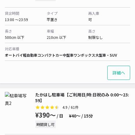
貸出時間
タイプ
再入庫
13:00 〜23:59
平置き
可
長さ
車幅
高さ
500cm 以下
210cm 以下
制限なし
対応車種
オートバイ
軽自動車
コンパクトカー
中型車
ワンボックス
大型車・SUV
詳細へ
たかはし駐車場【ご利用日/時:日祝のみ 0:00～23:
59】
4.9
/ 61件
¥390〜
/ 日
¥40〜 / 15分
時間貸し可