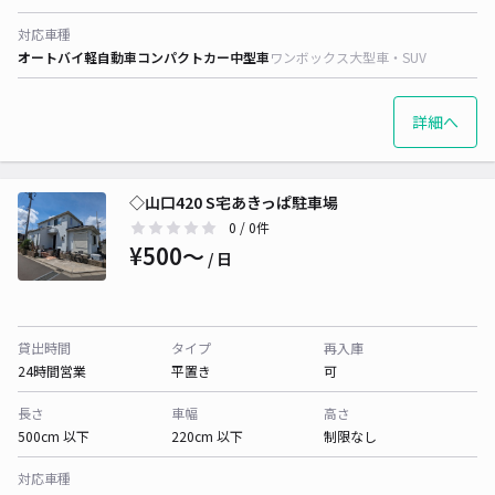
対応車種
オートバイ
軽自動車
コンパクトカー
中型車
ワンボックス
大型車・SUV
詳細へ
◇山口420 S宅あきっぱ駐車場
0
/ 0件
¥500〜
/ 日
貸出時間
タイプ
再入庫
24時間営業
平置き
可
長さ
車幅
高さ
500cm 以下
220cm 以下
制限なし
対応車種