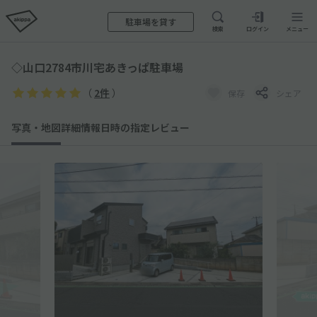
駐車場を貸す
検索
ログイン
メニュー
◇山口2784市川宅あきっぱ駐車場
（
2件
）
保存
シェア
写真・地図
詳細情報
日時の指定
レビュー