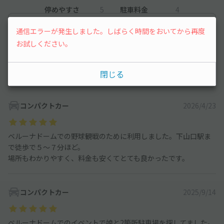
停めやすさ
5
駐車料金
4
車種ごとの利用実績
通信エラーが発生しました。しばらく時間をおいてから再度
オートバイ
0
件
お試しください。
軽自動車
27
件
閉じる
コンパクトカー
34
件
コンパクトカー
2026/4/23
ベルーナドームでの野球観戦のために利用しました。下山口駅ま
で徒歩で５～７分ほど。
場所もわかりやすく、料金も安くてとても良かったです。
コンパクトカー
2025/9/14
ベルーナドームでのイベントで娘と2箇所駐車場を探してました。