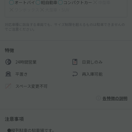
オートバイ
軽自動車
コンパクトカー
中型車
ワンボックス
大型車・SUV
対応車種に該当する車両でも、サイズ制限を超えるものは駐車できませんの
でご注意ください。
特徴
24時間営業
日貸しのみ
平置き
再入庫可能
スペース変更不可
各特徴の説明
注意事項
●縦列駐車の駐車場です。