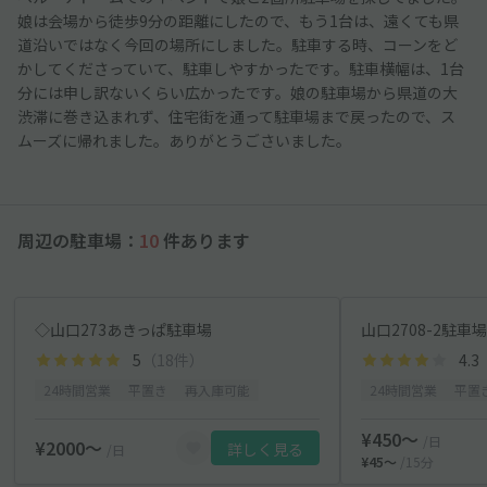
娘は会場から徒歩9分の距離にしたので、もう1台は、遠くても県
道沿いではなく今回の場所にしました。駐車する時、コーンをど
かしてくださっていて、駐車しやすかったです。駐車横幅は、1台
分には申し訳ないくらい広かったです。娘の駐車場から県道の大
渋滞に巻き込まれず、住宅街を通って駐車場まで戻ったので、ス
ムーズに帰れました。ありがとうごさいました。
周辺の駐車場：
10
件あります
◇山口273あきっぱ駐車場
山口2708-2駐車
5
（18件）
4.3
24時間営業
平置き
再入庫可能
24時間営業
平置
¥450〜
/日
¥2000〜
詳しく見る
/日
¥45〜
/15分