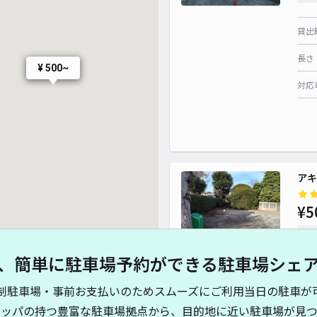
貸出
長さ
¥ 500~
対応
アキ
¥5
時間
、簡単に駐車場予約ができる駐車場シェ
貸出
制駐車場・事前お支払いのためスムーズにご利用当日の駐車が
長さ
キッパの持つ豊富な駐車場拠点から、目的地に近い駐車場が見つ