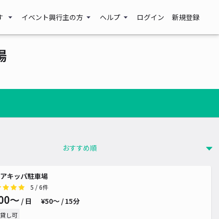
す
イベント興行主の方
ヘルプ
ログイン
新規登録
場
アキッパ駐車場
5
/ 6件
00〜
/ 日
¥50〜 / 15分
貸し可