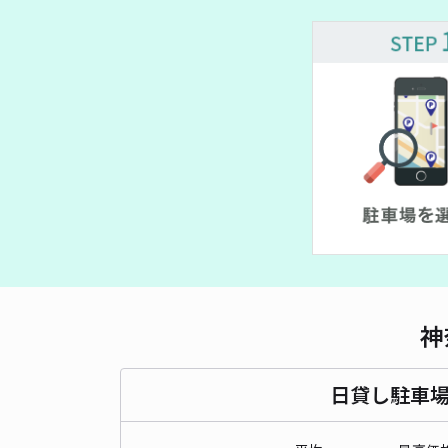
神
日貸し駐車