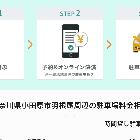
対応
国府
¥7
時間
貸出
長さ
奈川県小田原市羽根尾周辺の駐車場料金
対応
場
時間貸し駐