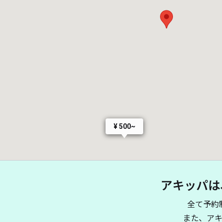
¥ 500~
 780~
アキッパは
全て予約
また、ア