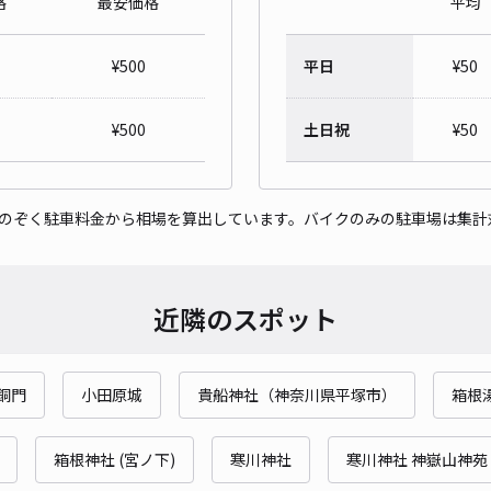
格
最安価格
平均
山西
¥
500
平日
¥
50
¥5
¥
500
土日祝
¥
50
貸出
をのぞく駐車料金から相場を算出しています。バイクのみの駐車場は集計
長さ
対応
近隣のスポット
銅門
小田原城
貴船神社（神奈川県平塚市）
箱根
国府
¥6
箱根神社 (宮ノ下)
寒川神社
寒川神社 神嶽山神苑