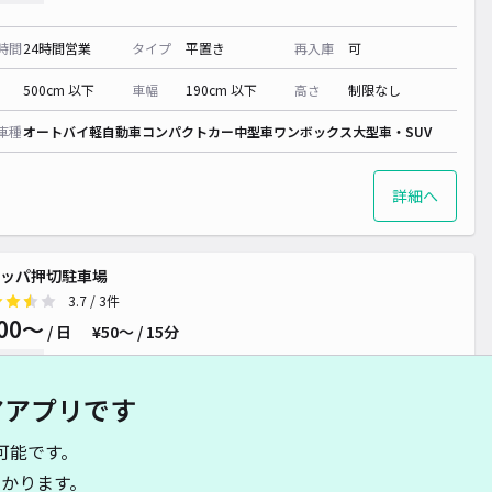
時間
24時間営業
タイプ
平置き
再入庫
可
500cm 以下
車幅
190cm 以下
高さ
制限なし
車種
オートバイ
軽自動車
コンパクトカー
中型車
ワンボックス
大型車・SUV
詳細へ
ッパ押切駐車場
3.7
/ 3件
00〜
/ 日
¥50〜 / 15分
貸し可
アアプリです
時間
24時間営業
タイプ
平置き
再入庫
可
可能です。
500cm 以下
車幅
190cm 以下
高さ
制限なし
かります。