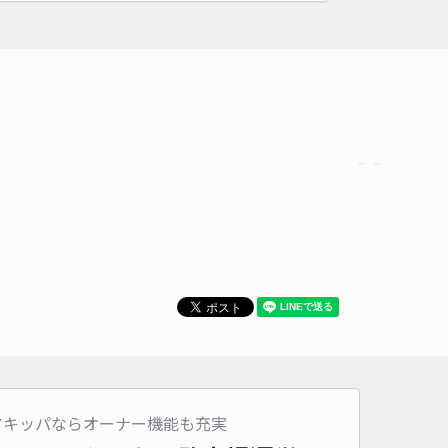
時間
08:00 〜20:00
タイプ
平置き
再入庫
可
550cm 以下
車幅
250cm 以下
高さ
制限なし
車種
オートバイ
軽自動車
コンパクトカー
中型車
ワンボックス
大型車・SUV
詳細へ
アキッパならオーナー機能も充実