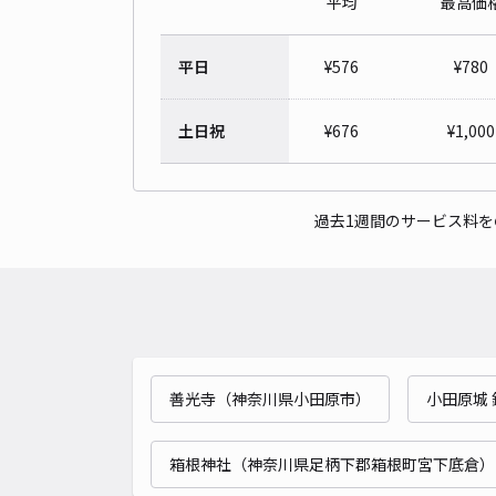
平均
最高価
平日
¥
576
¥
780
土日祝
¥
676
¥
1,000
過去1週間のサービス料
善光寺（神奈川県小田原市）
小田原城 
箱根神社（神奈川県足柄下郡箱根町宮下底倉）