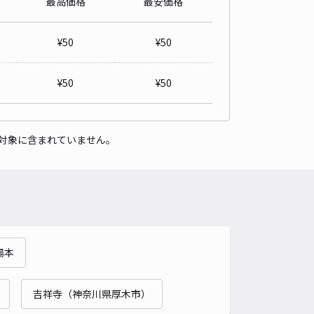
最高価格
最安価格
176-1駐車場
0
/ 0件
¥
50
¥
50
00〜
/ 日
¥
50
¥
50
時間
09:00 〜17:00
タイプ
平置き
再入庫
可
対象に含まれていません。
480cm 以下
車幅
180cm 以下
高さ
制限なし
車種
オートバイ
軽自動車
コンパクトカー
中型車
ワンボックス
大型車・SUV
詳細へ
湯本
津 アキッパ駐車場
2.5
/ 2件
00〜
吉祥寺（神奈川県厚木市）
/ 日