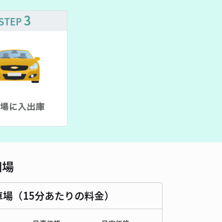
車種
オートバイ
軽自動車
コンパクトカー
中型車
ワンボックス
大型車・SUV
詳細へ
津駅前駐車場 徒歩2分
4
/ 1件
80〜
/ 日
¥50〜 / 15分
貸し可
時間
24時間営業
タイプ
平置き
再入庫
可
350cm 以下
車幅
200cm 以下
高さ
制限なし
相場
車種
オートバイ
軽自動車
コンパクトカー
中型車
ワンボックス
大型車・SUV
車場（15分あたりの料金）
詳細へ