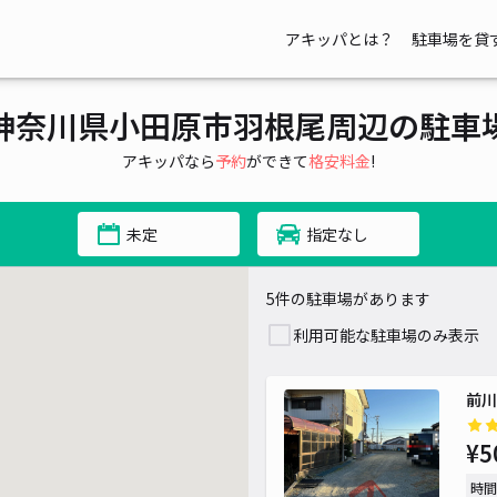
アキッパとは？
駐車場を貸
神奈川県小田原市羽根尾周辺の駐車
アキッパなら
予約
ができて
格安料金
!
未定
指定なし
5件の駐車場があります
利用可能な駐車場のみ表示
前川
¥5
¥ 500~
時間